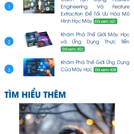
Engineering Và Feature
1
Extraction Để Tối Ưu Hóa Mô
Hình Học Máy
Đã xem: 621
Khám Phá Thế Giới Máy Học
và Ứng Dụng Thực Tiễn
2
Đã xem: 452
Khám Phá Thế Giới Ứng Dụng
Của Máy Học
3
Đã xem: 438
TÌM HIỂU THÊM