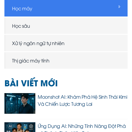
Học máy
Học sâu
Xử lý ngôn ngữ tự nhiên
Thị giác máy tính
BÀI VIẾT MỚI
Moonshot AI: Khám Phá Hệ Sinh Thái Kimi
Và Chiến Lược Tương Lai
Ứng Dụng AI: Những Tính Năng Đột Phá