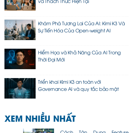
và Thách Thức Hiện Tại
Khám Phá Tương Lai Của AI: Kimi K3 Và
Sự Tiến Hóa Của Open-weight AI
Hiểm Họa và Khả Năng Của AI Trong
Thời Đại Mới
Triển khai Kimi K3 an toàn với
Governance AI và quy tắc bảo mật
XEM NHIỀU NHẤT
Cách Tận Dụng Feature