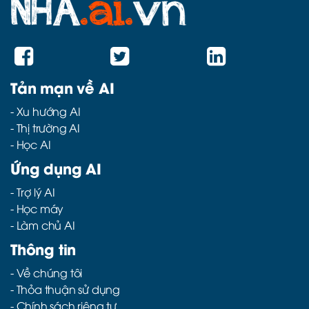
Tản mạn về AI
-
Xu hướng AI
-
Thị trường AI
-
Học AI
Ứng dụng AI
-
Trợ lý AI
-
Học máy
-
Làm chủ AI
Thông tin
- Về chúng tôi
- Thỏa thuận sử dụng
- Chính sách riêng tư