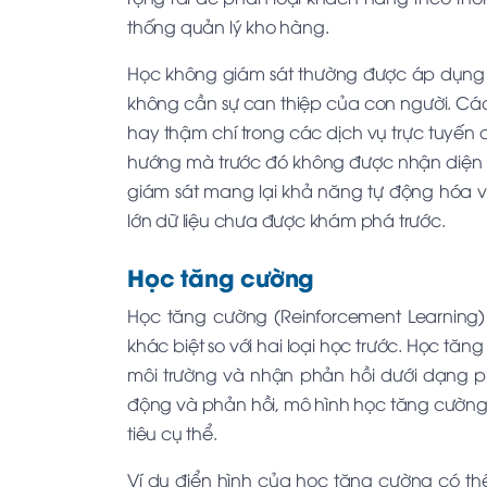
thống quản lý kho hàng.
Học không giám sát thường được áp dụng
không cần sự can thiệp của con người. Các
hay thậm chí trong các dịch vụ trực tuyến 
hướng mà trước đó không được nhận diện rõ
giám sát mang lại khả năng tự động hóa và
lớn dữ liệu chưa được khám phá trước.
Học tăng cường
Học tăng cường (Reinforcement Learning)
khác biệt so với hai loại học trước. Học tă
môi trường và nhận phản hồi dưới dạng 
động và phản hồi, mô hình học tăng cường 
tiêu cụ thể.
Ví dụ điển hình của học tăng cường có thể 