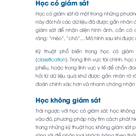
Học có giám sát
Học có giám sát là một trong những phươ
này đòi hỏi các dữ liệu đã được gắn nhãn đ
giám sát để nhận diện hình ảnh, cần có 
ràng: “mèo”, “chó”,... Mô hình sau khi được
Kỹ thuật phổ biến trong học có giám 
(
classification
). Trong lĩnh vực tài chính, h
phiếu, hoặc trong lĩnh vực y tế để chẩn đo
hỏi từ dữ liệu quá khứ được gắn nhãn rõ 
đoán chính xác hơn và nhanh chóng nhận 
Học không giám sát
Trái ngược với học có giám sát, học không
vào đó, phương pháp này tìm cách phát hiệ
trong những kỹ thuật học không giám sát p
rộng rãi để phân loại khách hàng theo t