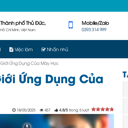
Thành phố Thủ Đức,
Mobile/Zalo
0393 314 999
Hồ Chí Minh, Việt Nam
I
Việc làm
Nhắn nhủ
 Giới Ứng Dụng Của Máy Học
T
iới Ứng Dụng Của
18/05/2025
437
4.8
/
5
trong
5
lượt