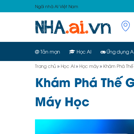
Ngôi nhà AI Việt Nam
Tản mạn
Học AI
Ứng dụng A
Trang chủ
»
Học AI
»
Học máy
»
Khám Phá Thế
Khám Phá Thế G
Máy Học