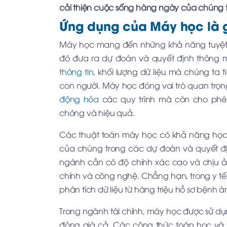
cải thiện cuộc sống hàng ngày của chúng 
Ứng dụng của Máy học là 
Máy học mang đến những khả năng tuyệt v
đó đưa ra dự đoán và quyết định thông m
thông tin
, khối lượng dữ liệu mà chúng ta
con người. Máy học đóng vai trò quan trọn
động hóa
các quy trình mà còn cho ph
chóng và hiệu quả.
Các thuật toán máy học có khả năng học hỏ
của chúng trong các dự đoán và quyết địn
ngành cần có độ chính xác cao và chịu ản
chính và công nghệ. Chẳng hạn, trong y t
phân tích dữ liệu từ hàng triệu hồ sơ bệnh án
Trong ngành tài chính, máy học được sử dụ
động giá cả. Các công thức toán học và