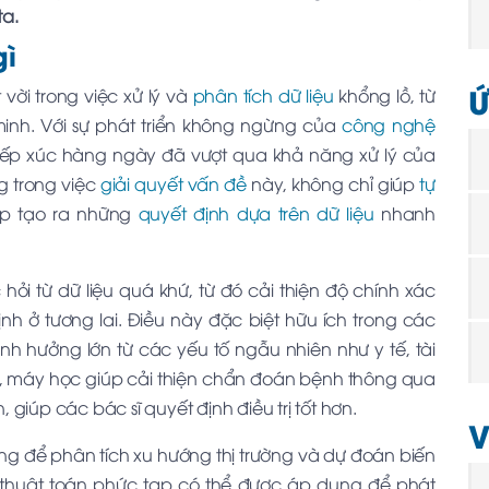
ta.
gì
Ứ
ời trong việc xử lý và
phân tích dữ liệu
khổng lồ, từ
inh. Với sự phát triển không ngừng của
công nghệ
 tiếp xúc hàng ngày đã vượt qua khả năng xử lý của
g trong việc
giải quyết vấn đề
này, không chỉ giúp
tự
ép tạo ra những
quyết định dựa trên dữ liệu
nhanh
i từ dữ liệu quá khứ, từ đó cải thiện độ chính xác
h ở tương lai. Điều này đặc biệt hữu ích trong các
h hưởng lớn từ các yếu tố ngẫu nhiên như y tế, tài
ế, máy học giúp cải thiện chẩn đoán bệnh thông qua
, giúp các bác sĩ quyết định điều trị tốt hơn.
V
ng để phân tích xu hướng thị trường và dự đoán biến
 thuật toán phức tạp có thể được áp dụng để phát