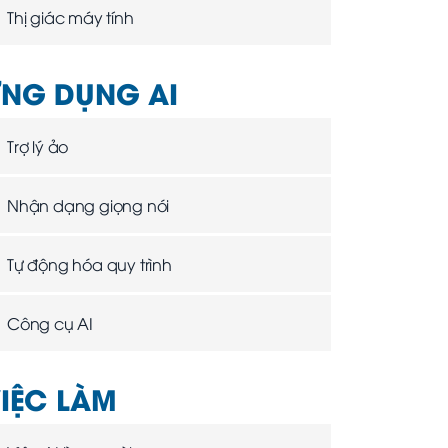
Thị giác máy tính
NG DỤNG AI
Trợ lý ảo
Nhận dạng giọng nói
Tự động hóa quy trình
Công cụ AI
IỆC LÀM