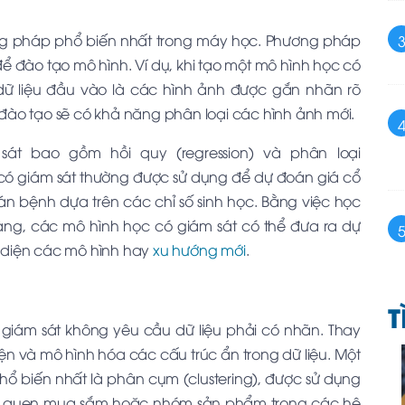
ng pháp phổ biến nhất trong máy học. Phương pháp
ể đào tạo mô hình. Ví dụ, khi tạo một mô hình học có
dữ liệu đầu vào là các hình ảnh được gắn nhãn rõ
 đào tạo sẽ có khả năng phân loại các hình ảnh mới.
sát bao gồm hồi quy (regression) và phân loại
ọc có giám sát thường được sử dụng để dự đoán giá cổ
án bệnh dựa trên các chỉ số sinh học. Bằng việc học
ràng, các mô hình học có giám sát có thể đưa ra dự
diện các mô hình hay
xu hướng mới
.
T
 giám sát không yêu cầu dữ liệu phải có nhãn. Thay
n và mô hình hóa các cấu trúc ẩn trong dữ liệu. Một
hổ biến nhất là phân cụm (clustering), được sử dụng
hói quen mua sắm hoặc nhóm sản phẩm trong các hệ