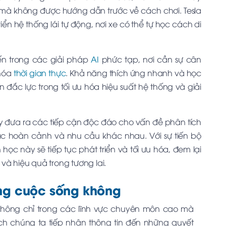
 mà không được hướng dẫn trước về cách chơi. Tesla
ển hệ thống lái tự động, nơi xe có thể tự học cách di
n trong các giải pháp
AI
phức tạp, nơi cần sự cân
 hóa
thời gian thực
. Khả năng thích ứng nhanh và học
 đắc lực trong tối ưu hóa hiệu suất hệ thống và giải
y đưa ra các tiếp cận độc đáo cho vấn đề phân tích
các hoàn cảnh và nhu cầu khác nhau. Với sự tiến bộ
c này sẽ tiếp tục phát triển và tối ưu hóa, đem lại
à hiệu quả trong tương lai.
ng cuộc sống không
 không chỉ trong các lĩnh vực chuyên môn cao mà
ch chúng ta tiếp nhận thông tin đến những quyết