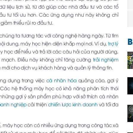
ữ liệu lịch sử, từ đó giúp các nhà đầu tư và các tổ
đầu tư tối ưu hơn. Các ứng dụng như này không chỉ
iảm thiểu rủi ro đầu tư.
chúng ta tương tác với công nghệ hàng ngày. Từ tìm
B
nội dung, máy học hiện diện khắp mọi nơi. Ví dụ,
trợ lý
 học để hiểu và trả lời các câu hỏi của người dùng,
iền mạch. Điều này không chỉ tăng cường
trải nghiệm
ới cho dịch vụ khách hàng và quản lý thông tin.
ng dụng trong việc
cá nhân hóa
quảng cáo, gợi ý
 Các hệ thống máy học có khả năng phân tích thói
hững gợi ý sản phẩm phù hợp với sở thích cá nhân
anh nghiệp
cải thiện
chiến lược kinh doanh
và tối đa
 tế, máy học còn có nhiều ứng dụng trong công tác xã