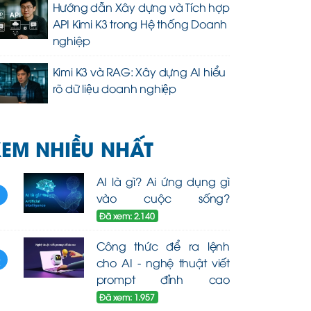
Hướng dẫn Xây dựng và Tích hợp
API Kimi K3 trong Hệ thống Doanh
nghiệp
Kimi K3 và RAG: Xây dựng AI hiểu
rõ dữ liệu doanh nghiệp
EM NHIỀU NHẤT
AI là gì? Ai ứng dụng gì
1
vào cuộc sống?
Đã xem: 2.140
Công thức để ra lệnh
2
cho AI - nghệ thuật viết
prompt đỉnh cao
Đã xem: 1.957