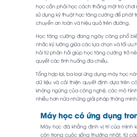
học cần phải học cách thắng một trò chơi
sử dụng kỹ thuật học tăng cường để phát tri
chuyển an toàn và hiệu quả trên đường.
Học tăng cường đang ngày càng phổ biế
nhắc kỹ lưỡng giữa các lựa chọn và tối ưu
hỏi từ phản hồi giúp học tăng cường trở nên
quyết các tình huống đa chiều.
Tổng hợp lại, ba loại ứng dụng máy học nà
dữ liệu và cải thiện quyết định dựa trên 
không ngừng của công nghệ, các mô hình họ
nhiều hơn nữa những giải pháp thông minh v
Máy học có ứng dụng tro
Máy học đã khẳng định vị trí của mình
còn trong cuộc sống thường nhật, từ cá