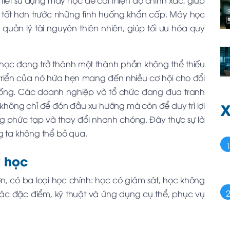
tiết sử dụng máy học để cải thiện độ chính xác, giúp
 tốt hơn trước những tình huống khẩn cấp. Máy học
uản lý tài nguyên thiên nhiên, giúp tối ưu hóa quy
học đang trở thành một thành phần không thể thiếu
t triển của nó hứa hẹn mang đến nhiều cơ hội cho đổi
 sống. Các doanh nghiệp và tổ chức đang đua tranh
X
không chỉ để đón đầu xu hướng mà còn để duy trì lợi
ng phức tạp và thay đổi nhanh chóng. Đây thực sự là
ta không thể bỏ qua.
 học
n, có ba loại học chính: học có giám sát, học không
các đặc điểm, kỹ thuật và ứng dụng cụ thể, phục vụ