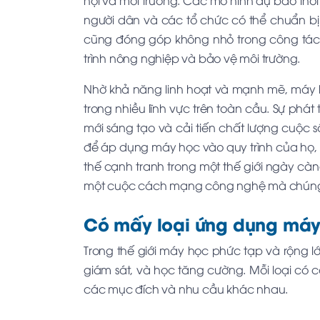
hội và môi trường. Các mô hình dự báo thời 
người dân và các tổ chức có thể chuẩn bị
cũng đóng góp không nhỏ trong công tác q
trình nông nghiệp và bảo vệ môi trường.
Nhờ khả năng linh hoạt và mạnh mẽ, máy 
trong nhiều lĩnh vực trên toàn cầu. Sự phá
mới sáng tạo và cải tiến chất lượng cuộc
để áp dụng máy học vào quy trình của họ, 
thế cạnh tranh trong một thế giới ngày cà
một cuộc cách mạng công nghệ mà chúng 
Có mấy loại ứng dụng máy
Trong thế giới máy học phức tạp và rộng lớ
giám sát, và học tăng cường. Mỗi loại có 
các mục đích và nhu cầu khác nhau.