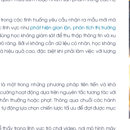
 trong các tình huống yêu cầu nhận ra mẫu mới mà
 lĩnh vực như
phát hiện gian lận
,
phân tích thị trường
dùng học không giám sát để thu thập thông tin và xu
 ràng. Bởi vì không cần dữ liệu có nhãn, học không
 hiệu quả cao, đặc biệt khi phải làm việc với lượng
 là một trong những phương pháp tiên tiến và khá
ng cường hoạt động dựa trên nguyên tắc tương tác với
phần thưởng hoặc phạt. Thông qua chuỗi các hành
tự động lựa chọn chiến lược tối ưu để đạt được mục
thấy trong lĩnh vực trò chơi video, nơi mô hình máy