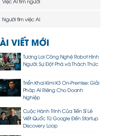
Việc AI tìm người
Người tìm việc AI
ÀI VIẾT MỚI
Tương Lai Công Nghệ Robot Hình
Người: Sự Đột Phá và Thách Thức
Triển Khai Kimi K3 On-Premise: Giải
Pháp AI Riêng Cho Doanh
Nghiệp
Cuộc Hành Trình Của Tiến Sĩ Lê
Viết Quốc Từ Google Đến Startup
Discovery Loop