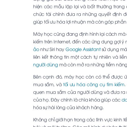
hiện các mẫu lặp lại và bất thường trong d
chức tài chính đưa ra những quyết định 
giúp tối ưu hóa lợi nhuận mà còn góp phần g
Máy học cũng đang định hình lại cách mà 
kiếm trên Internet, đến các ứng dụng gợi ý 
ảo
như Siri hay
Google Assistant
sử dụng máy
liên kết thông tin một cách tự nhiên và l
người dùng
mà còn mở ra những tiềm năng m
Bên cạnh đó, máy học còn có thể được ứ
mua sắm, và
tối ưu hóa công cụ tìm kiếm
.
quen mua sắm của người dùng và đưa ra n
của họ. Đây chính là chìa khóa giúp các
do
hóa sự hài lòng của khách hàng.
Không chỉ giới hạn trong các lĩnh vực kinh