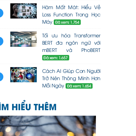
Hàm Mất Mát: Hiểu Về
3
Loss Function Trong Học
Máy
Đã xem: 1.754
Tối ưu hóa Transformer
4
BERT đa ngôn ngữ với
mBERT và PhoBERT
Đã xem: 1.657
Cách AI Giúp Con Người
5
Trở Nên Thông Minh Hơn
Mỗi Ngày
Đã xem: 1.654
ÌM HIỂU THÊM