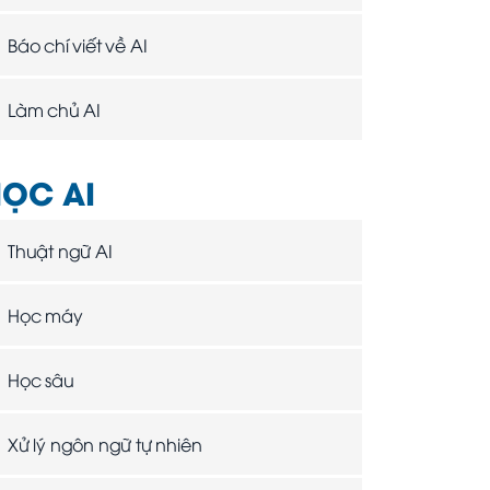
Báo chí viết về AI
Làm chủ AI
ỌC AI
Thuật ngữ AI
Học máy
Học sâu
Xử lý ngôn ngữ tự nhiên