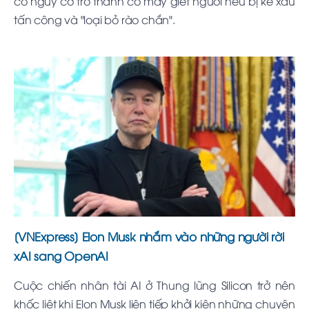
có nguy cơ trở thành cỗ máy giết người nếu bị kẻ xấu
tấn công và "loại bỏ rào chắn".
[VNExpress] Elon Musk nhắm vào những người rời
xAI sang OpenAI
Cuộc chiến nhân tài AI ở Thung lũng Silicon trở nên
khốc liệt khi Elon Musk liên tiếp khởi kiện những chuyên