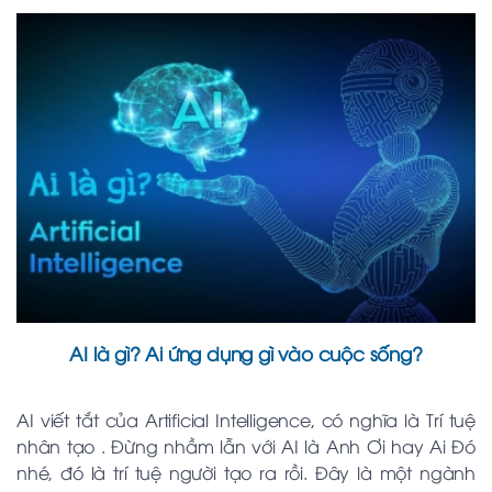
AI là gì? Ai ứng dụng gì vào cuộc sống?
AI viết tắt của Artificial Intelligence, có nghĩa là Trí tuệ
nhân tạo . Đừng nhầm lẫn với AI là Anh Ơi hay Ai Đó
nhé, đó là trí tuệ người tạo ra rồi. Đây là một ngành