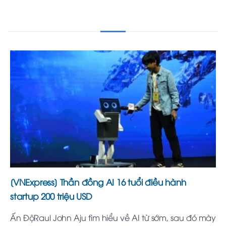
[VNExpress] Thần đồng AI 16 tuổi điều hành
startup 200 triệu USD
Ấn ĐộRaul John Aju tìm hiểu về AI từ sớm, sau đó mày