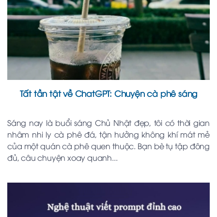
Tất tần tật về ChatGPT: Chuyện cà phê sáng
Sáng nay là buổi sáng Chủ Nhật đẹp, tôi có thời gian
nhâm nhi ly cà phê đá, tận hưởng không khí mát mẻ
của một quán cà phê quen thuộc. Bạn bè tụ tập đông
đủ, câu chuyện xoay quanh...