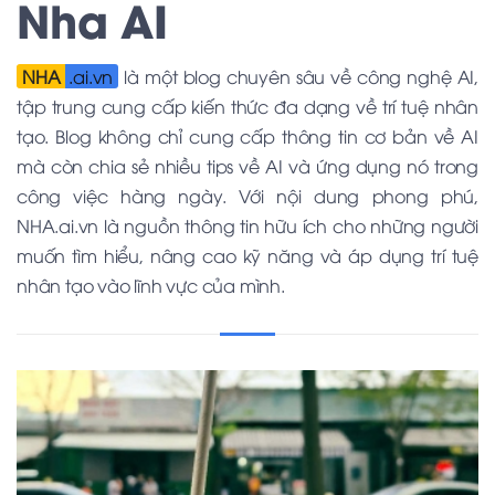
Nha AI
NHA
.ai.vn
là một blog chuyên sâu về công nghệ AI,
tập trung cung cấp kiến thức đa dạng về trí tuệ nhân
tạo. Blog không chỉ cung cấp thông tin cơ bản về AI
mà còn chia sẻ nhiều tips về AI và ứng dụng nó trong
công việc hàng ngày. Với nội dung phong phú,
NHA.ai.vn là nguồn thông tin hữu ích cho những người
muốn tìm hiểu, nâng cao kỹ năng và áp dụng trí tuệ
nhân tạo vào lĩnh vực của mình.