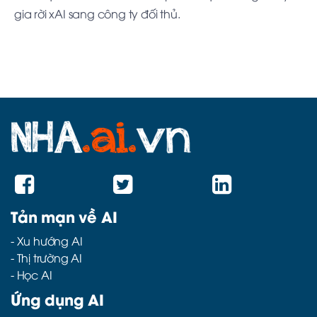
gia rời xAI sang công ty đối thủ.
Tản mạn về AI
-
Xu hướng AI
-
Thị trường AI
-
Học AI
Ứng dụng AI