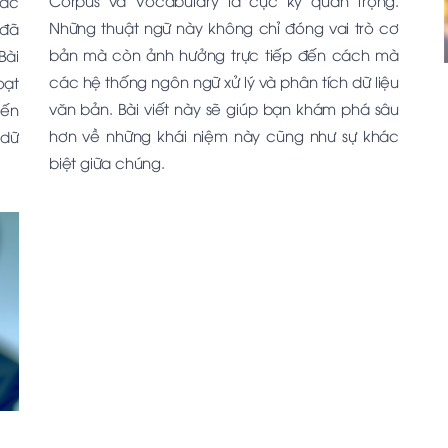
Corpus và Vocabulary là cực kỳ quan trọng.
Các
Những thuật ngữ này không chỉ đóng vai trò cơ
 đã
bản mà còn ảnh hưởng trực tiếp đến cách mà
Bài
các hệ thống ngôn ngữ xử lý và phân tích dữ liệu
oạt
văn bản. Bài viết này sẽ giúp bạn khám phá sâu
iến
hơn về những khái niệm này cũng như sự khác
 dữ
biệt giữa chúng.