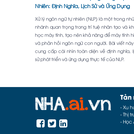
Nhiên: Định Nghĩa, Lịch Sử và Ứng Dụng
Xử lý ngôn ngữ tự nhiên (NLP) là một trong nh
nhánh quan trọng trong trí tuệ nhân tạo và k
học máy tính, tạo nên khả năng để máy tính h
và phản hồi ngôn ngữ con người. Bài viết này
cung cấp cái nhìn toàn diện về định nghĩa, l
sử phát triển và ứng dụng thực tế của NLP.
Tản
-
Xu h
-
Thị t
-
Học 