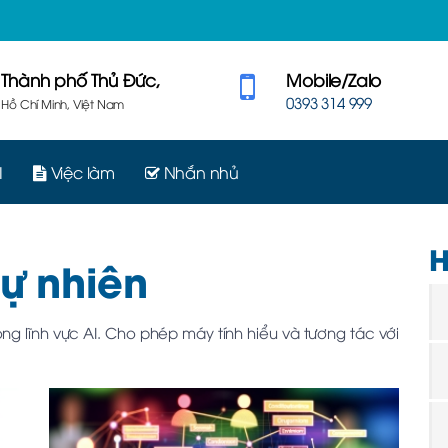
Thành phố Thủ Đức,
Mobile/Zalo
0393 314 999
Hồ Chí Minh, Việt Nam
I
Việc làm
Nhắn nhủ
H
tự nhiên
ong lĩnh vực AI. Cho phép máy tính hiểu và tương tác với