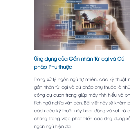
Ứng dụng của Gắn nhãn Từ loại và Cú
pháp Phụ thuộc
Trong xử lý ngôn ngữ tự nhiên, các kỹ thuật 
gắn nhãn từ loại và cú pháp phụ thuộc là nh
công cụ quan trọng giúp máy tính hiểu và p
tích ngữ nghĩa văn bản. Bài viết này sẽ khám 
cách các kỹ thuật này hoạt động và vai trò 
chúng trong việc phát triển các ứng dụng xử
ngôn ngữ hiện đại.