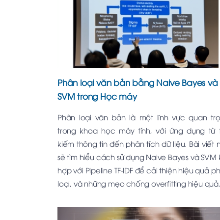
Phân loại văn bản bằng Naive Bayes và
SVM trong Học máy
Phân loại văn bản là một lĩnh vực quan tr
trong khoa học máy tính, với ứng dụng từ 
kiếm thông tin đến phân tích dữ liệu. Bài viết 
sẽ tìm hiểu cách sử dụng Naive Bayes và SVM 
hợp với Pipeline TF-IDF để cải thiện hiệu quả p
loại, và những mẹo chống overfitting hiệu quả