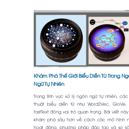
Khám Phá Thế Giới Biểu Diễn Từ Trong N
Ngữ Tự Nhiên
Trong lĩnh vực xử lý ngôn ngữ tự nhiên, các
thuật biểu diễn từ như Word2Vec, GloVe,
fastText đóng vai trò quan trọng. Bài viết này
khám phá sâu hơn về cách các mô hình 
hoạt động, phương pháp đào tạo và so s