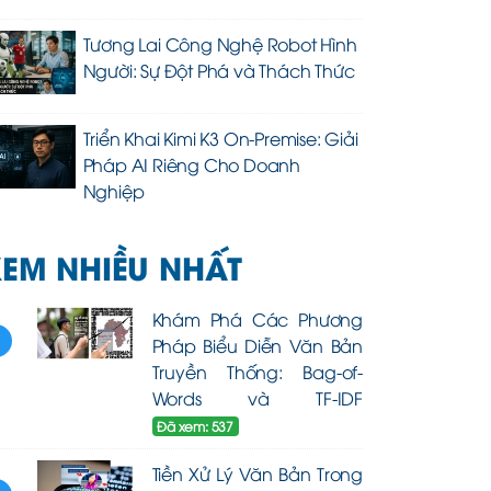
Tương Lai Công Nghệ Robot Hình
Người: Sự Đột Phá và Thách Thức
Triển Khai Kimi K3 On-Premise: Giải
Pháp AI Riêng Cho Doanh
Nghiệp
EM NHIỀU NHẤT
Khám Phá Các Phương
1
Pháp Biểu Diễn Văn Bản
Truyền Thống: Bag-of-
Words và TF-IDF
Đã xem: 537
Tiền Xử Lý Văn Bản Trong