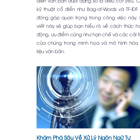
diễn văn bản dưới dạng số là điều cốt yếu. 
kỹ thuật cổ điển như Bag-of-Words và TF-IDF
đóng góp quan trọng trong công việc này. 
viết này sẽ giúp bạn hiểu rõ về cách thức h
động, ưu điểm cũng như hạn chế và các cải t
của chúng trong minh họa và mô hình hóa
liệu văn bản.
Khám Phá Sâu Về Xử Lý Ngôn Ngữ Tự