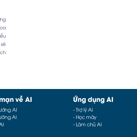
ững
hoa
iểu
 sẽ
ịch
 mạn về AI
Ứng dụng AI
ướng AI
-
Trợ lý AI
rường AI
-
Học máy
AI
-
Làm chủ AI