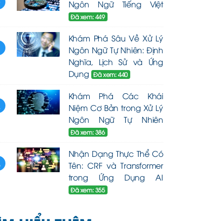
2
Ngôn Ngữ Tiếng Việt
Đã xem: 449
Khám Phá Sâu Về Xử Lý
3
Ngôn Ngữ Tự Nhiên: Định
Nghĩa, Lịch Sử và Ứng
Dụng
Đã xem: 440
Khám Phá Các Khái
4
Niệm Cơ Bản trong Xử Lý
Ngôn Ngữ Tự Nhiên
Đã xem: 386
Nhận Dạng Thực Thể Có
5
Tên: CRF và Transformer
trong Ứng Dụng AI
Đã xem: 355