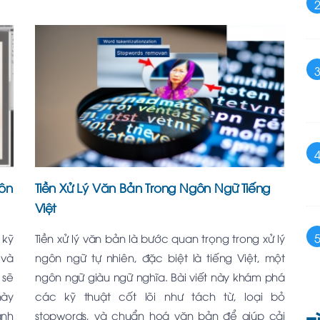
gôn
Tiền Xử Lý Văn Bản Trong Ngôn Ngữ Tiếng
Việt
 kỹ
Tiền xử lý văn bản là bước quan trọng trong xử lý
 và
ngôn ngữ tự nhiên, đặc biệt là tiếng Việt, một
 sẽ
ngôn ngữ giàu ngữ nghĩa. Bài viết này khám phá
này
các kỹ thuật cốt lõi như tách từ, loại bỏ
ánh
stopwords, và chuẩn hoá văn bản để giúp cải