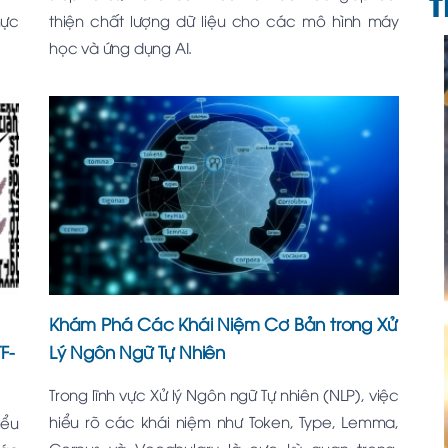
T
hực
thiện chất lượng dữ liệu cho các mô hình máy
học và ứng dụng AI.
Khám Phá Các Khái Niệm Cơ Bản trong Xử
F-
Lý Ngôn Ngữ Tự Nhiên
Trong lĩnh vực Xử lý Ngôn ngữ Tự nhiên (NLP), việc
hiểu rõ các khái niệm như Token, Type, Lemma,
iểu