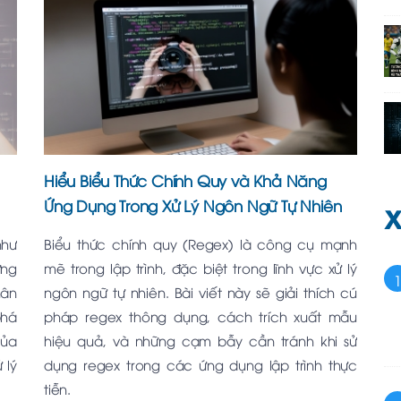
Hiểu Biểu Thức Chính Quy và Khả Năng
Ứng Dụng Trong Xử Lý Ngôn Ngữ Tự Nhiên
X
như
Biểu thức chính quy (Regex) là công cụ mạnh
ững
mẽ trong lập trình, đặc biệt trong lĩnh vực xử lý
hân
ngôn ngữ tự nhiên. Bài viết này sẽ giải thích cú
phá
pháp regex thông dụng, cách trích xuất mẫu
của
hiệu quả, và những cạm bẫy cần tránh khi sử
 lý
dụng regex trong các ứng dụng lập trình thực
tiễn.