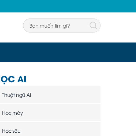
ỌC AI
Thuật ngữ AI
Học máy
Học sâu