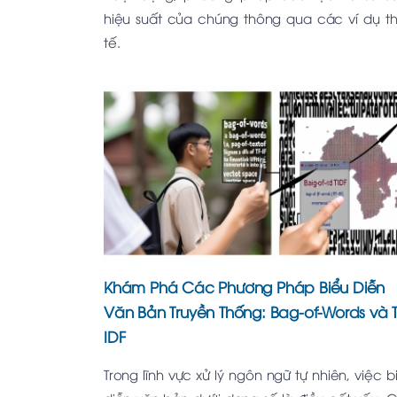
hiệu suất của chúng thông qua các ví dụ t
tế.
Khám Phá Các Phương Pháp Biểu Diễn
Văn Bản Truyền Thống: Bag-of-Words và T
IDF
Trong lĩnh vực xử lý ngôn ngữ tự nhiên, việc b