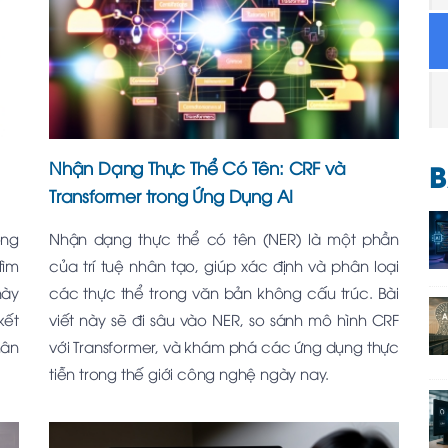
B
Nhận Dạng Thực Thể Có Tên: CRF và
Transformer trong Ứng Dụng AI
ọng
Nhận dạng thực thể có tên (NER) là một phần
tìm
của trí tuệ nhân tạo, giúp xác định và phân loại
này
các thực thể trong văn bản không cấu trúc. Bài
kết
viết này sẽ đi sâu vào NER, so sánh mô hình CRF
hân
với Transformer, và khám phá các ứng dụng thực
.
tiễn trong thế giới công nghệ ngày nay.