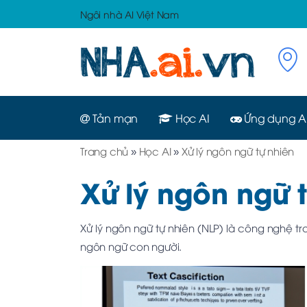
Ngôi nhà AI Việt Nam
Tản mạn
Học AI
Ứng dụng A
Trang chủ
»
Học AI
»
Xử lý ngôn ngữ tự nhiên
Xử lý ngôn ngữ 
Xử lý ngôn ngữ tự nhiên (NLP) là công nghệ tr
ngôn ngữ con người.