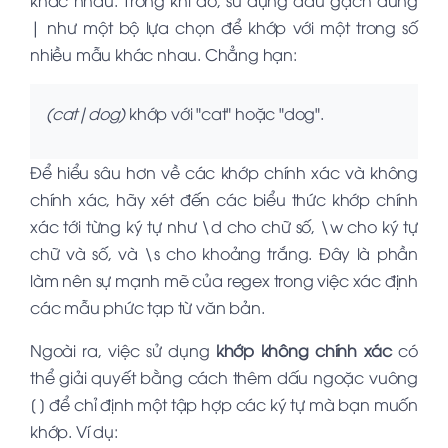
| như một bộ lựa chọn để khớp với một trong số
nhiều mẫu khác nhau. Chẳng hạn:
(cat|dog)
khớp với "cat" hoặc "dog".
Để hiểu sâu hơn về các khớp chính xác và không
chính xác, hãy xét đến các biểu thức khớp chính
xác tới từng ký tự như \d cho chữ số, \w cho ký tự
chữ và số, và \s cho khoảng trắng. Đây là phần
làm nên sự mạnh mẽ của regex trong việc xác định
các mẫu phức tạp từ văn bản.
Ngoài ra, việc sử dụng
khớp không chính xác
có
thể giải quyết bằng cách thêm dấu ngoặc vuông
[ ] để chỉ định một tập hợp các ký tự mà bạn muốn
khớp. Ví dụ: