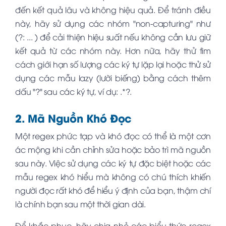
đến kết quả lâu và không hiệu quả. Để tránh điều
này, hãy sử dụng các nhóm "non-capturing" như
(?: ... )
để cải thiện hiệu suất nếu không cần lưu giữ
kết quả từ các nhóm này. Hơn nữa, hãy thử tìm
cách giới hạn số lượng các ký tự lặp lại hoặc thử sử
dụng các mẫu lazy (lười biếng) bằng cách thêm
dấu "?" sau các ký tự, ví dụ:
.*?
.
2. Mã Nguồn Khó Đọc
Một regex phức tạp và khó đọc có thể là một cơn
ác mộng khi cần chỉnh sửa hoặc bảo trì mã nguồn
sau này. Việc sử dụng các ký tự đặc biệt hoặc các
mẫu regex khó hiểu mà không có chú thích khiến
người đọc rất khó để hiểu ý định của bạn, thậm chí
là chính bạn sau một thời gian dài.
Để khắc phục, hãy chia nhỏ các biểu thức regex