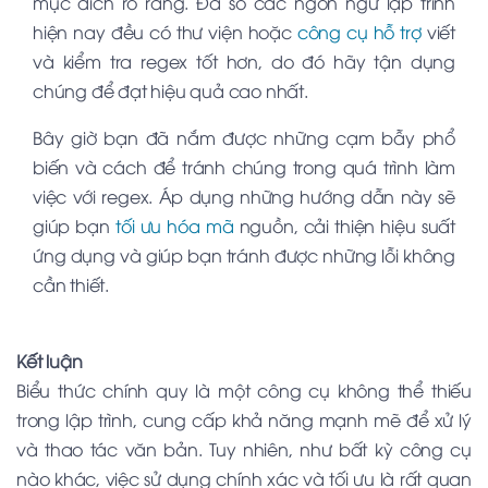
mục đích rõ ràng. Đa số các ngôn ngữ lập trình
hiện nay đều có thư viện hoặc
công cụ hỗ trợ
viết
và kiểm tra regex tốt hơn, do đó hãy tận dụng
chúng để đạt hiệu quả cao nhất.
Bây giờ bạn đã nắm được những cạm bẫy phổ
biến và cách để tránh chúng trong quá trình làm
việc với regex. Áp dụng những hướng dẫn này sẽ
giúp bạn
tối ưu hóa mã
nguồn, cải thiện hiệu suất
ứng dụng và giúp bạn tránh được những lỗi không
cần thiết.
Kết luận
Biểu thức chính quy là một công cụ không thể thiếu
trong lập trình, cung cấp khả năng mạnh mẽ để xử lý
và thao tác văn bản. Tuy nhiên, như bất kỳ công cụ
nào khác, việc sử dụng chính xác và tối ưu là rất quan