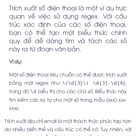
Trích xuất số điện thoại là một ví dụ trực
quan về việc sử dụng regex. Với cấu
trúc xác định của các số điện thoại,
bạn có thể tạo một biểu thức chính
quy để dễ dàng tìm và tách các số
này ra từ đoạn văn bản.
Ví dụ:
Một số điện thoại tiêu chuẩn có thể được trích xuất
bằng một regex như
,
\(\d{3}\) \d{3}-\d{4}
trong đó
biểu thị cho các chữ số. Biểu thức này
\d
tìm kiếm các ký tự cho một số trong mẫu (xxx) xxx-
xxxx.
Trích xuất địa chỉ email là một thách thức phức tạp hơn
do nhiều biến thể và cấu trúc có thể có. Tuy nhiên, với