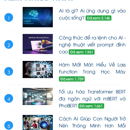
AI là gì? Ai ứng dụng gì vào
cuộc sống?
1
Đã xem: 2.146
Công thức để ra lệnh cho AI -
nghệ thuật viết prompt đỉnh
2
cao
Đã xem: 1.961
Hàm Mất Mát: Hiểu Về Loss
Function Trong Học Máy
3
Đã xem: 1.759
Tối ưu hóa Transformer BERT
đa ngôn ngữ với mBERT và
4
PhoBERT
Đã xem: 1.661
Cách AI Giúp Con Người Trở
Nên Thông Minh Hơn Mỗi
5