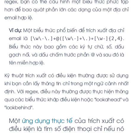
regex, bạn có thể cấu hình một biểu thức phức tạp
hơn để bao quát phần lớn các dạng của một địa chỉ
email hợp lệ.
Ví dụ:
Một biểu thức phổ biến để trích xuất địa chỉ
email là
.
[\w\-\.]+@([\w\-]+\.)+[\w-]{2,4}
Biểu thức này bao gồm các ký tự chữ, số, dấu
gạch nối, và dấu chấm trước phần @ và sau đó là
tên miền hợp lệ.
Kỹ thuật trích xuất có điều kiện thường được sử dụng
khi bạn cần lấy thông tin chỉ trong một ngữ cảnh nhất
định. Với regex, điều này thường được thực hiện thông
qua các biểu thức khớp điều kiện hoặc "lookahead" và
"lookbehind".
Một
ứng dụng thực tế
của trích xuất có
điều kiện là tìm số điện thoại chỉ nếu nó