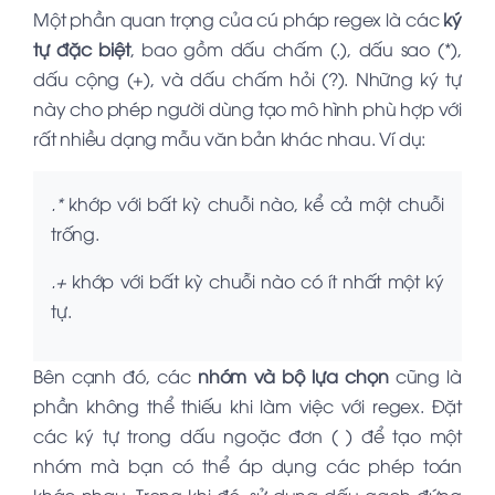
Một phần quan trọng của cú pháp regex là các
ký
tự đặc biệt
, bao gồm dấu chấm (.), dấu sao (*),
dấu cộng (+), và dấu chấm hỏi (?). Những ký tự
này cho phép người dùng tạo mô hình phù hợp với
rất nhiều dạng mẫu văn bản khác nhau. Ví dụ:
.*
khớp với bất kỳ chuỗi nào, kể cả một chuỗi
trống.
.+
khớp với bất kỳ chuỗi nào có ít nhất một ký
tự.
Bên cạnh đó, các
nhóm và bộ lựa chọn
cũng là
phần không thể thiếu khi làm việc với regex. Đặt
các ký tự trong dấu ngoặc đơn ( ) để tạo một
nhóm mà bạn có thể áp dụng các phép toán
khác nhau. Trong khi đó, sử dụng dấu gạch đứng