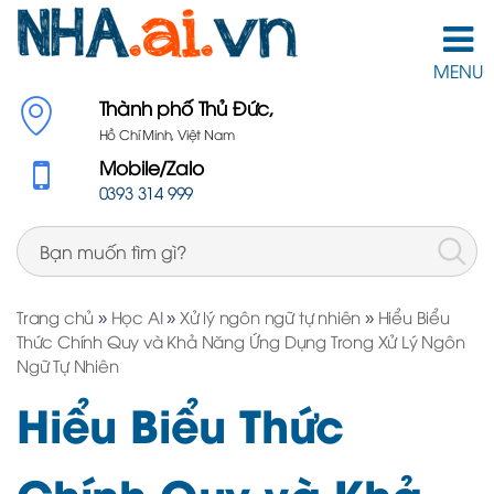
MENU
Thành phố Thủ Đức,
Hồ Chí Minh, Việt Nam
Mobile/Zalo
0393 314 999
Trang chủ
»
Học AI
»
Xử lý ngôn ngữ tự nhiên
»
Hiểu Biểu
Thức Chính Quy và Khả Năng Ứng Dụng Trong Xử Lý Ngôn
Ngữ Tự Nhiên
Hiểu Biểu Thức
Chính Quy và Khả