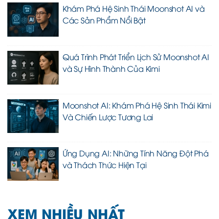
Khám Phá Hệ Sinh Thái Moonshot AI và
Các Sản Phẩm Nổi Bật
Quá Trình Phát Triển Lịch Sử Moonshot AI
và Sự Hình Thành Của Kimi
Moonshot AI: Khám Phá Hệ Sinh Thái Kimi
Và Chiến Lược Tương Lai
Ứng Dụng AI: Những Tính Năng Đột Phá
và Thách Thức Hiện Tại
XEM NHIỀU NHẤT