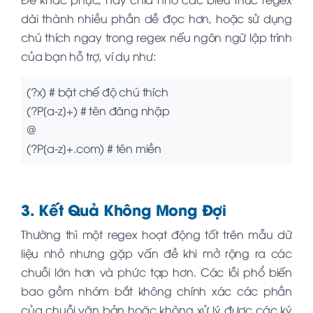
dài thành nhiều phần dễ đọc hơn, hoặc sử dụng
chú thích ngay trong regex nếu ngôn ngữ lập trình
của bạn hỗ trợ, ví dụ như:
(?x) # bật chế độ chú thích
(?P
[a-z]+) # tên đăng nhập
@
(?P
[a-z]+.com) # tên miền
3. Kết Quả Không Mong Đợi
Thường thì một regex hoạt động tốt trên mẫu dữ
liệu nhỏ nhưng gặp vấn đề khi mở rộng ra các
chuỗi lớn hơn và phức tạp hơn. Các lỗi phổ biến
bao gồm nhóm bắt không chính xác các phần
của chuỗi văn bản hoặc không xử lý được các ký