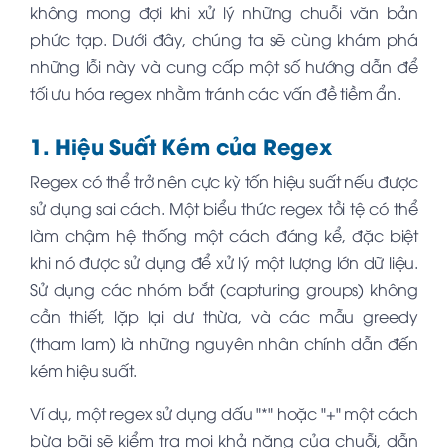
không mong đợi khi xử lý những chuỗi văn bản
phức tạp. Dưới đây, chúng ta sẽ cùng khám phá
những lỗi này và cung cấp một số hướng dẫn để
tối ưu hóa regex nhằm tránh các vấn đề tiềm ẩn.
1. Hiệu Suất Kém của Regex
Regex có thể trở nên cực kỳ tốn hiệu suất nếu được
sử dụng sai cách. Một biểu thức regex tồi tệ có thể
làm chậm hệ thống một cách đáng kể, đặc biệt
khi nó được sử dụng để xử lý một lượng lớn dữ liệu.
Sử dụng các nhóm bắt (capturing groups) không
cần thiết, lặp lại dư thừa, và các mẫu greedy
(tham lam) là những nguyên nhân chính dẫn đến
kém hiệu suất.
Ví dụ, một regex sử dụng dấu "*" hoặc "+" một cách
bừa bãi sẽ kiểm tra mọi khả năng của chuỗi, dẫn