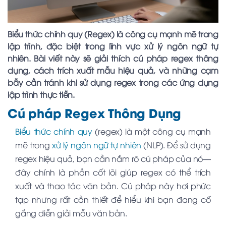
Biểu thức chính quy (Regex) là công cụ mạnh mẽ trong
lập trình, đặc biệt trong lĩnh vực xử lý ngôn ngữ tự
nhiên. Bài viết này sẽ giải thích cú pháp regex thông
dụng, cách trích xuất mẫu hiệu quả, và những cạm
bẫy cần tránh khi sử dụng regex trong các ứng dụng
lập trình thực tiễn.
Cú pháp Regex Thông Dụng
Biểu thức chính quy
(regex) là một công cụ mạnh
mẽ trong
xử lý ngôn ngữ tự nhiên
(NLP). Để sử dụng
regex hiệu quả, bạn cần nắm rõ cú pháp của nó—
đây chính là phần cốt lõi giúp regex có thể trích
xuất và thao tác văn bản. Cú pháp này hơi phức
tạp nhưng rất cần thiết để hiểu khi bạn đang cố
gắng diễn giải mẫu văn bản.