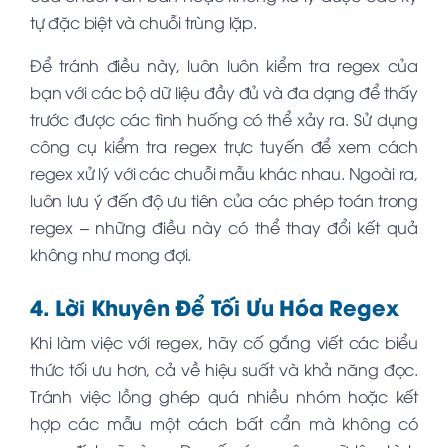
tự đặc biệt và chuỗi trùng lặp.
Để tránh điều này, luôn luôn kiểm tra regex của
bạn với các bộ dữ liệu đầy đủ và đa dạng để thấy
trước được các tình huống có thể xảy ra. Sử dụng
công cụ kiểm tra regex trực tuyến để xem cách
regex xử lý với các chuỗi mẫu khác nhau. Ngoài ra,
luôn lưu ý đến độ ưu tiên của các phép toán trong
regex – những điều này có thể thay đổi kết quả
không như mong đợi.
4. Lời Khuyên Để Tối Ưu Hóa Regex
Khi làm việc với regex, hãy cố gắng viết các biểu
thức tối ưu hơn, cả về hiệu suất và khả năng đọc.
Tránh việc lồng ghép quá nhiều nhóm hoặc kết
hợp các mẫu một cách bất cẩn mà không có