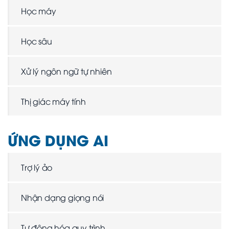
Học máy
Học sâu
Xử lý ngôn ngữ tự nhiên
Thị giác máy tính
ỨNG DỤNG AI
Trợ lý ảo
Nhận dạng giọng nói
Tự động hóa quy trình