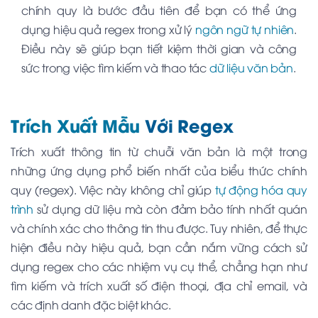
chính quy là bước đầu tiên để bạn có thể ứng
dụng hiệu quả regex trong xử lý
ngôn ngữ tự nhiên
.
Điều này sẽ giúp bạn tiết kiệm thời gian và công
sức trong việc tìm kiếm và thao tác
dữ liệu văn bản
.
Trích Xuất Mẫu
Với Regex
Trích xuất thông tin từ chuỗi văn bản là một trong
những ứng dụng phổ biến nhất của biểu thức chính
quy (regex). Việc này không chỉ giúp
tự động hóa quy
trình
sử dụng dữ liệu mà còn đảm bảo tính nhất quán
và chính xác cho thông tin thu được. Tuy nhiên, để thực
hiện điều này hiệu quả, bạn cần nắm vững cách sử
dụng regex cho các nhiệm vụ cụ thể, chẳng hạn như
tìm kiếm và trích xuất số điện thoại, địa chỉ email, và
các định danh đặc biệt khác.