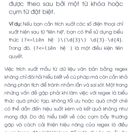
được theo sau bởi một từ khóa hoặc
cụm từ đặt biệt.
Ví dụ:
Nếu bạn cần trích xuất các số điện thoại chỉ
xuất hiện sau từ "liên hệ", bạn có thể sử dụng biểu
thức
.
(?<=liên hệ )\(\d{3}\) \d{3}-\d{4}
Trong đó,
là một điều kiện tiên
(?<=liên hệ )
quyết.
Việc trích xuất mẫu từ dữ liệu văn bản bằng regex
không chỉ đòi hỏi hiểu biết về cú pháp mà còn cần khả
năng phân tích để tránh nhầm lẫn và sai sót. Một trong
những vấn đề gặp phải khi làm việc với regex là biểu
thức quá phức tạp, không tối ưu hoặc quá chặt chẽ
có thể dẫn đến hiệu suất kém và kết quả không như
mong đợi. Do đó, hiểu biết về các cạm bẫy thường
gặp và cách cải thiện hiệu năng của regex là điều