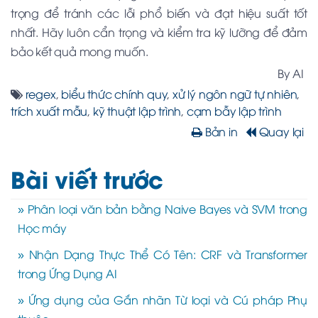
trọng để tránh các lỗi phổ biến và đạt hiệu suất tốt
nhất. Hãy luôn cẩn trọng và kiểm tra kỹ lưỡng để đảm
bảo kết quả mong muốn.
By AI
regex
,
biểu thức chính quy
,
xử lý ngôn ngữ tự nhiên
,
trích xuất mẫu
,
kỹ thuật lập trình
,
cạm bẫy lập trình
Bản in
Quay lại
Bài viết trước
» Phân loại văn bản bằng Naive Bayes và SVM trong
Học máy
» Nhận Dạng Thực Thể Có Tên: CRF và Transformer
trong Ứng Dụng AI
» Ứng dụng của Gắn nhãn Từ loại và Cú pháp Phụ