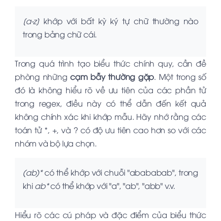
[a-z]
khớp với bất kỳ ký tự chữ thường nào
trong bảng chữ cái.
Trong quá trình tạo biểu thức chính quy, cần đề
phòng những
cạm bẫy thường gặp
. Một trong số
đó là không hiểu rõ về ưu tiên của các phần tử
trong regex, điều này có thể dẫn đến kết quả
không chính xác khi khớp mẫu. Hãy nhớ rằng các
toán tử *, +, và ? có độ ưu tiên cao hơn so với các
nhóm và bộ lựa chọn.
(ab)*
có thể khớp với chuỗi "abababab", trong
khi
ab*
có thể khớp với "a", "ab", "abb" v.v.
Hiểu rõ các cú pháp và đặc điểm của biểu thức