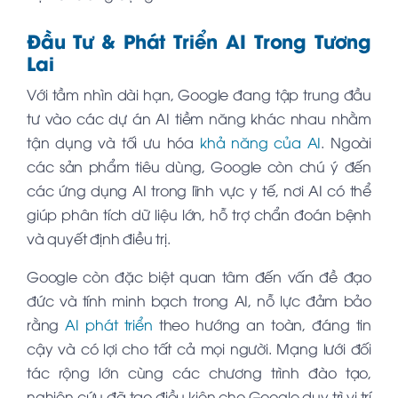
Đầu Tư & Phát Triển AI Trong Tương
Lai
Với tầm nhìn dài hạn, Google đang tập trung đầu
tư vào các dự án AI tiềm năng khác nhau nhằm
tận dụng và tối ưu hóa
khả năng của AI
. Ngoài
các sản phẩm tiêu dùng, Google còn chú ý đến
các ứng dụng AI trong lĩnh vực y tế, nơi AI có thể
giúp phân tích dữ liệu lớn, hỗ trợ chẩn đoán bệnh
và quyết định điều trị.
Google còn đặc biệt quan tâm đến vấn đề đạo
đức và tính minh bạch trong AI, nỗ lực đảm bảo
rằng
AI phát triển
theo hướng an toàn, đáng tin
cậy và có lợi cho tất cả mọi người. Mạng lưới đối
tác rộng lớn cùng các chương trình đào tạo,
nghiên cứu đã tạo điều kiện cho Google duy trì vị trí