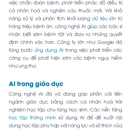
việc chẩn đoán bệnh, phát triển phác đồ điều trị
cá nhân hoá và nghiên cứu thuốc mới. Với khả
năng xử lý và phân tích khối lượng
dữ liệu lớn
từ
hàng triệu bệnh án, công nghệ AI giúp các bác sĩ
nhận biết sớm bệnh tật và đưa ra những quyết
định chính xác hơn. Công ty lớn như Google đã
từng bước
ứng dụng AI
trong việc phát triển các
công cụ để phát hiện sớm các bệnh nguy hiểm
như ung thư.
AI trong giáo dục
Công nghệ AI đã và đang góp phần cải tiến
ngành giáo dục bằng cách cá nhân hoá trải
nghiệm học tập cho từng học sinh. Các nền tảng
học tập thông minh
sử dụng AI để đề xuất nội
dung học tập phù hợp với năng lực và sở thích của