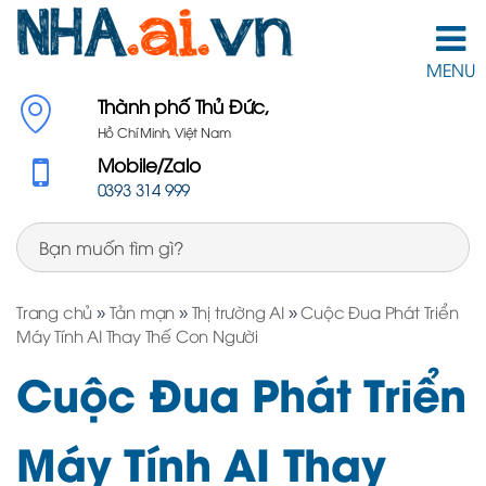
MENU
Thành phố Thủ Đức,
Hồ Chí Minh, Việt Nam
Mobile/Zalo
0393 314 999
Trang chủ
»
Tản mạn
»
Thị trường AI
»
Cuộc Đua Phát Triển
Máy Tính AI Thay Thế Con Người
Cuộc Đua Phát Triển
Máy Tính AI Thay