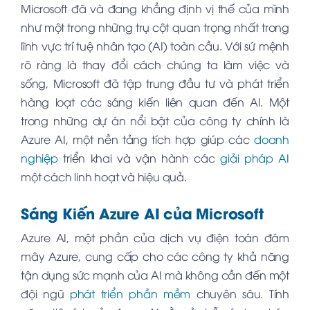
Microsoft đã và đang khẳng định vị thế của mình
như một trong những trụ cột quan trọng nhất trong
lĩnh vực trí tuệ nhân tạo (AI) toàn cầu. Với sứ mệnh
rõ ràng là thay đổi cách chúng ta làm việc và
sống, Microsoft đã tập trung đầu tư và phát triển
hàng loạt các sáng kiến liên quan đến AI. Một
trong những dự án nổi bật của công ty chính là
Azure AI, một nền tảng tích hợp giúp các
doanh
nghiệp
triển khai và vận hành các
giải pháp AI
một cách linh hoạt và hiệu quả.
Sáng Kiến Azure AI của Microsoft
Azure AI, một phần của dịch vụ điện toán đám
mây Azure, cung cấp cho các công ty khả năng
tận dụng sức mạnh của AI mà không cần đến một
đội ngũ
phát triển phần mềm
chuyên sâu. Tính