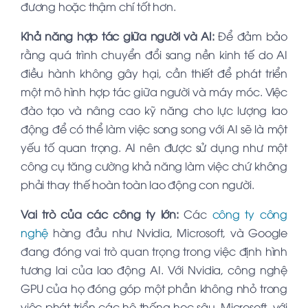
đương hoặc thậm chí tốt hơn.
Khả năng hợp tác giữa người và AI:
Để đảm bảo
rằng quá trình chuyển đổi sang nền kinh tế do AI
điều hành không gây hại, cần thiết để phát triển
một mô hình hợp tác giữa người và máy móc. Việc
đào tạo và nâng cao kỹ năng cho lực lượng lao
động để có thể làm việc song song với AI sẽ là một
yếu tố quan trọng. AI nên được sử dụng như một
công cụ tăng cường khả năng làm việc chứ không
phải thay thế hoàn toàn lao động con người.
Vai trò của các công ty lớn:
Các
công ty công
nghệ
hàng đầu như Nvidia, Microsoft, và Google
đang đóng vai trò quan trọng trong việc định hình
tương lai của lao động AI. Với Nvidia, công nghệ
GPU của họ đóng góp một phần không nhỏ trong
việc phát triển các hệ thống học sâu. Microsoft, với