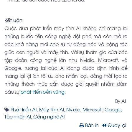
Kết luận
Cuộc đua phát triển máy tính AI không chỉ mang lại
những bước tiến công nghệ đột phá mà còn mở ra
các khả năng mới cho sự tự động hóa và cộng tác
giữa con người và máy tính. Với sự tham gia của các
tập đoàn công nghệ lớn như Nvidia, Microsoft, và
Google, tương lai của AI đang được định hình để
mang lại lợi ích tối ưu cho nhân loại, đồng thời tạo ra
những thách thức cần được giải quyết nhằm đảm
bảo sự
phát triển bền vững
.
By AI
Phát triển AI
,
Máy tính AI
,
Nvidia
,
Microsoft
,
Google
,
Tác nhân AI
,
Công nghệ AI
Bản in
Quay lại