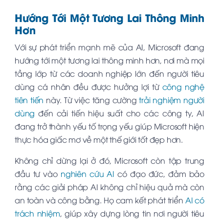
Hướng Tới Một Tương Lai Thông Minh
Hơn
Với sự phát triển mạnh mẽ của AI, Microsoft đang
hướng tới một tương lai thông minh hơn, nơi mà mọi
tầng lớp từ các doanh nghiệp lớn đến người tiêu
dùng cá nhân đều được hưởng lợi từ
công nghệ
tiên tiến
này. Từ việc tăng cường
trải nghiệm người
dùng
đến cải tiến hiệu suất cho các công ty, AI
đang trở thành yếu tố trọng yếu giúp Microsoft hiện
thực hóa giấc mơ về một thế giới tốt đẹp hơn.
Không chỉ dừng lại ở đó, Microsoft còn tập trung
đầu tư vào
nghiên cứu AI
có đạo đức, đảm bảo
rằng các giải pháp AI không chỉ hiệu quả mà còn
an toàn và công bằng. Họ cam kết phát triển
AI có
trách nhiệm
, giúp xây dựng lòng tin nơi người tiêu