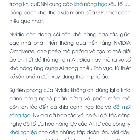
trong khi cuDNN cung cấp
khả năng học
sâu tối ưu
bằng cách khai thác sức mạnh của GPU một cách
hiệu quả nhất.
Nvidia còn đang cải tiến khả năng hợp tác giữa
các nhà phát triển thông qua nền tảng NVIDIA
Omniverse, cho phép mô phỏng và tạo ra thế giới
ảo chi tiết để thử nghiệm AI. Điều này mở ra vô số
khả năng ứng dụng AI trong nhiều lĩnh vực, từ thiết
kế sản phẩm đến xây dựng thành phố ảo.
Sự tiên phong của Nvidia không chỉ dừng lại ở khía
cạnh công nghệ phần cứng và phần mềm mà
còn lan tỏa đến cả khía cạnh hợp tác và
đổi mới
sáng tạo
. Nvidia đã hợp tác với nhiều đối tác công
nghệ để tối ưu hóa năng lực của AI, từ các công ty
khởi nghiệp
cho đến những tập đoàn lớn. Mới đây,