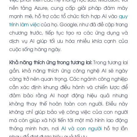
nền tảng Azure, cung cấp giải pháp đám mây
mạnh mẽ, hỗ trợ các tổ chức tích hợp AI vào
quy
trình làm việc
của họ. Google, như đã đề cập trong
chương trước, tiếp tục tạo ra các ứng dụng và
dịch vụ AI giúp tối ưu hóa nhiều khía cạnh của
cuộc sống hàng ngày.
Khả năng thích ứng trong tương lai:
Trong tương lai
gần, khả năng thích ứng công nghệ AI sẽ ngày
càng trở nên quan trọng. Các ngành công nghiệp
cần xác định khung điều hành và chiến lược để
đảm bảo rằng AI hoạt động hiệu quả nhưng
không thay thế hoàn toàn con người. Điều này
không chỉ giúp bảo vệ công việc của con người
mà còn giúp xã hội tiến tới một mô hình lao động
thông minh hơn, nơi
AI và con người
hỗ trợ lẫn
nhau để đạt được hiệu quả tối ưu.