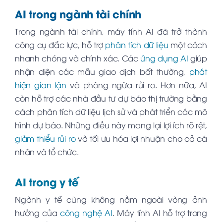
AI trong ngành tài chính
Trong ngành tài chính, máy tính AI đã trở thành
công cụ đắc lực, hỗ trợ
phân tích dữ liệu
một cách
nhanh chóng và chính xác. Các
ứng dụng AI
giúp
nhận diện các mẫu giao dịch bất thường,
phát
hiện gian lận
và phòng ngừa rủi ro. Hơn nữa, AI
còn hỗ trợ các nhà đầu tư dự báo thị trường bằng
cách phân tích dữ liệu lịch sử và phát triển các mô
hình dự báo. Những điều này mang lại lợi ích rõ rệt,
giảm thiểu rủi ro
và tối ưu hóa lợi nhuận cho cả cá
nhân và tổ chức.
AI trong y tế
Ngành y tế cũng không nằm ngoài vòng ảnh
hưởng của
công nghệ AI
. Máy tính AI hỗ trợ trong