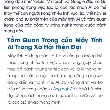
hàng đầu như Nvidia, Microsoft và Google đều nỗ lực
tiên phong trong việc tạo ra các tác nhân AI có thể
thay thế con người trong nhiều lĩnh vực. Bài viết này sẽ
khám phá sự phát triển của máy tính AI và tầm quan
trọng của các công ty công nghệ trong cuộc cách
mạng này.
Tầm Quan Trọng của Máy Tính
AI Trong Xã Hội Hiện Đại
Máy tính AI đang dần trở thành công cụ không thể
thiếu trong nhiều lĩnh vực quan trọng, góp phần
thay đổi cách chúng ta tiếp cận và xử lý thông tin.
Trong bối cảnh cuộc cách mạng công nghệ 4.0
đang diễn ra mạnh mẽ, AI đã khẳng định vai trò
của mình trong ngành
công nghiệp
và xã hội hiện
đại bằng cách nâng cao hiệu suất làm việc và tạo
ra các giải pháp thông minh.