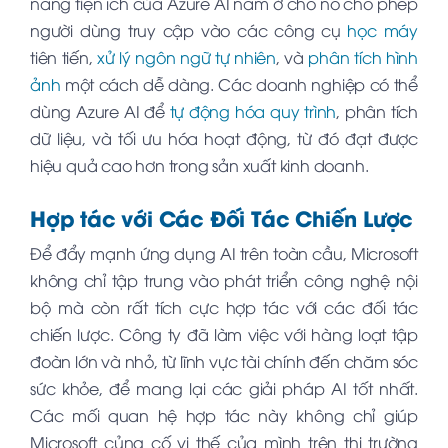
năng tiện ích của Azure AI nằm ở chỗ nó cho phép
người dùng truy cập vào các công cụ
học máy
tiên tiến,
xử lý ngôn ngữ tự nhiên
, và
phân tích hình
ảnh
một cách dễ dàng. Các doanh nghiệp có thể
dùng Azure AI để
tự động hóa quy trình
, phân tích
dữ liệu, và tối ưu hóa hoạt động, từ đó đạt được
hiệu quả cao hơn trong sản xuất kinh doanh.
Hợp tác với Các Đối Tác Chiến Lược
Để đẩy mạnh ứng dụng AI trên toàn cầu, Microsoft
không chỉ tập trung vào phát triển công nghệ nội
bộ mà còn rất tích cực hợp tác với các đối tác
chiến lược. Công ty đã làm việc với hàng loạt tập
đoàn lớn và nhỏ, từ lĩnh vực tài chính đến chăm sóc
sức khỏe, để mang lại các giải pháp AI tốt nhất.
Các mối quan hệ hợp tác này không chỉ giúp
Microsoft củng cố vị thế của mình trên thị trường