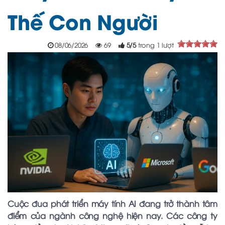
Thế Con Người
08/06/2026
69
5
/
5
trong
1
lượt
Cuộc đua phát triển máy tính AI đang trở thành tâm
điểm của ngành công nghệ hiện nay. Các công ty