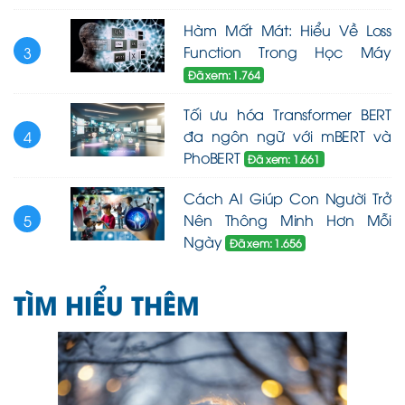
Hàm Mất Mát: Hiểu Về Loss
Function Trong Học Máy
3
Đã xem: 1.764
Tối ưu hóa Transformer BERT
đa ngôn ngữ với mBERT và
4
PhoBERT
Đã xem: 1.661
Cách AI Giúp Con Người Trở
Nên Thông Minh Hơn Mỗi
5
Ngày
Đã xem: 1.656
TÌM HIỂU THÊM