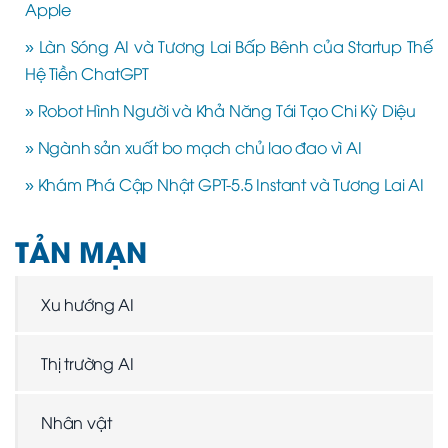
Apple
» Làn Sóng AI và Tương Lai Bấp Bênh của Startup Thế
Hệ Tiền ChatGPT
» Robot Hình Người và Khả Năng Tái Tạo Chi Kỳ Diệu
» Ngành sản xuất bo mạch chủ lao đao vì AI
» Khám Phá Cập Nhật GPT-5.5 Instant và Tương Lai AI
TẢN MẠN
Xu hướng AI
Thị trường AI
Nhân vật