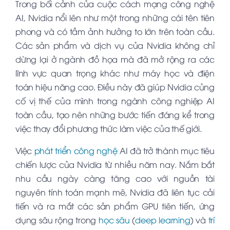
Trong bối cảnh của cuộc cách mạng công nghệ
AI, Nvidia nổi lên như một trong những cái tên tiên
phong và có tầm ảnh hưởng to lớn trên toàn cầu.
Các sản phẩm và dịch vụ của Nvidia không chỉ
dừng lại ở ngành đồ họa mà đã mở rộng ra các
lĩnh vực quan trọng khác như máy học và điện
toán hiệu năng cao. Điều này đã giúp Nvidia củng
cố vị thế của mình trong ngành công nghiệp AI
toàn cầu, tạo nên những bước tiến đáng kể trong
việc thay đổi phương thức làm việc của thế giới.
Việc
phát triển công nghệ
AI đã trở thành mục tiêu
chiến lược của Nvidia từ nhiều năm nay. Nắm bắt
nhu cầu ngày càng tăng cao với nguồn tài
nguyên tính toán mạnh mẽ, Nvidia đã liên tục cải
tiến và ra mắt các sản phẩm GPU tiên tiến, ứng
dụng sâu rộng trong
học sâu
(
deep learning
) và
trí