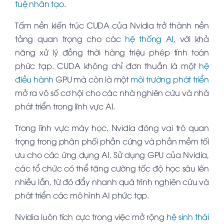
tuệ nhân tạo
.
Tấm nền kiến trúc CUDA của Nvidia trở thành nền
tảng quan trọng cho các
hệ thống AI
, với khả
năng xử lý đồng thời hàng triệu phép tính toán
phức tạp. CUDA không chỉ đơn thuần là một
hệ
điều hành
GPU mà còn là một
môi trường phát triển
mở ra vô số cơ hội cho các nhà nghiên cứu và nhà
phát triển trong lĩnh vực AI.
Trong lĩnh vực máy học, Nvidia đóng vai trò quan
trọng trong phân phối phần cứng và phần mềm tối
ưu cho các ứng dụng AI. Sử dụng GPU của Nvidia,
các tổ chức có thể tăng cường tốc độ học sâu lên
nhiều lần, từ đó đẩy nhanh quá trình nghiên cứu và
phát triển các mô hình AI phức tạp.
Nvidia luôn tích cực trong việc mở rộng
hệ sinh thái