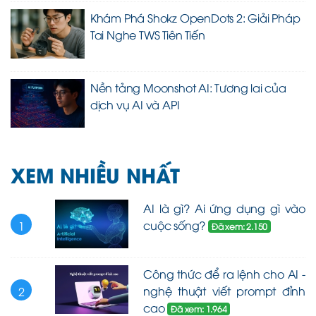
Khám Phá Shokz OpenDots 2: Giải Pháp
Tai Nghe TWS Tiên Tiến
Nền tảng Moonshot AI: Tương lai của
dịch vụ AI và API
XEM NHIỀU NHẤT
AI là gì? Ai ứng dụng gì vào
cuộc sống?
1
Đã xem: 2.150
Công thức để ra lệnh cho AI -
nghệ thuật viết prompt đỉnh
2
cao
Đã xem: 1.964