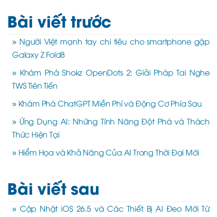
Bài viết trước
» Người Việt mạnh tay chi tiêu cho smartphone gập
Galaxy Z Fold8
» Khám Phá Shokz OpenDots 2: Giải Pháp Tai Nghe
TWS Tiên Tiến
» Khám Phá ChatGPT Miễn Phí và Động Cơ Phía Sau
» Ứng Dụng AI: Những Tính Năng Đột Phá và Thách
Thức Hiện Tại
» Hiểm Họa và Khả Năng Của AI Trong Thời Đại Mới
Bài viết sau
» Cập Nhật iOS 26.5 và Các Thiết Bị AI Đeo Mới Từ