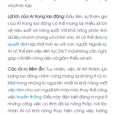
và phức tạp.
Lợi ích của AI trong lao động:
Đầu tiên, sự tham gia
của AI trong lao động có thể mang lại nhiều lợi ích
về hiệu suất và năng suất. Với khả năng phân tích
dữ liệu nhanh chóng và chính xác, AI có thể đưa
ra
quyết định
kịp thời hơn so với con người. Ngoài ra,
AI có thể làm việc liên tục 24/7 mà không cần nghỉ,
giúp cải tiến công việc và giảm thiểu sai sót.
Các rủi ro tiềm ẩn:
Tuy nhiên, việc AI trở thành lực
lượng lao động chính cũng mang lại không ít rủi ro.
Một trong những lo ngại lớn nhất là khả năng mất
việc làm
cho con người khi máy móc thay thế công
việc
truyền thống
. Điều này đặc biệt đáng lo ngại ở
những công việc có trình độ kỹ năng thấp, nơi tác
nhân AI có khả năng thực hiện công việc tương