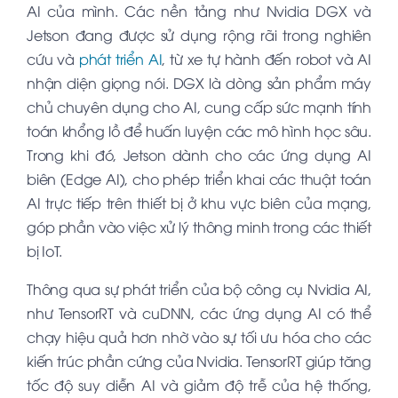
AI của mình. Các nền tảng như Nvidia DGX và
Jetson đang được sử dụng rộng rãi trong nghiên
cứu và
phát triển AI
, từ xe tự hành đến robot và AI
nhận diện giọng nói. DGX là dòng sản phẩm máy
chủ chuyên dụng cho AI, cung cấp sức mạnh tính
toán khổng lồ để huấn luyện các mô hình học sâu.
Trong khi đó, Jetson dành cho các ứng dụng AI
biên (Edge AI), cho phép triển khai các thuật toán
AI trực tiếp trên thiết bị ở khu vực biên của mạng,
góp phần vào việc xử lý thông minh trong các thiết
bị IoT.
Thông qua sự phát triển của bộ công cụ Nvidia AI,
như TensorRT và cuDNN, các ứng dụng AI có thể
chạy hiệu quả hơn nhờ vào sự tối ưu hóa cho các
kiến trúc phần cứng của Nvidia. TensorRT giúp tăng
tốc độ suy diễn AI và giảm độ trễ của hệ thống,