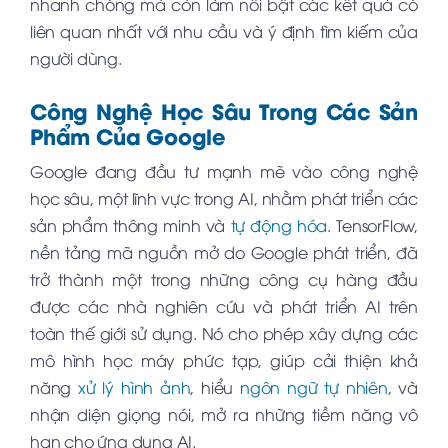
nhanh chóng mà còn làm nổi bật các kết quả có
liên quan nhất với nhu cầu và ý định tìm kiếm của
người dùng.
Công Nghệ Học Sâu Trong Các Sản
Phẩm Của Google
Google đang đầu tư mạnh mẽ vào công nghệ
học sâu, một lĩnh vực trong AI, nhằm phát triển các
sản phẩm thông minh và
tự động hóa
. TensorFlow,
nền tảng mã nguồn mở do Google phát triển, đã
trở thành một trong những công cụ hàng đầu
được các nhà nghiên cứu và phát triển AI trên
toàn thế giới sử dụng. Nó cho phép xây dựng các
mô hình học máy phức tạp, giúp cải thiện khả
năng
xử lý hình ảnh
, hiểu
ngôn ngữ tự nhiên
, và
nhận diện giọng nói, mở ra những tiềm năng vô
hạn cho ứng dụng AI.