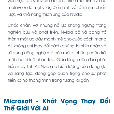
việc hợp tác với Meta để phát triển mô hình AI cho
metaverse là một ví dụ điển hình về tầm nhìn chiến
lược và khả năng thích ứng của Nvidia.
Chắc chắn, với những nỗ lực không ngừng trong
nghiên cứu và phát triển, Nvidia đã và đang trở
thành một lực đẩy mạnh mẽ cho cuộc cách mạng
AI, không chỉ thay đổi cách chúng ta nhìn nhận và
sử dụng công nghệ mà còn mở ra những chân trời
mới cho trí tuệ nhân tạo. Giữa lòng cuộc đua phát
triển máy tính AI, Nvidia là biểu tượng của động lực
và sáng tạo, đóng góp quan trọng cho sự phát
triển xã hội thông minh trong tương lai gần.
Microsoft - Khát Vọng Thay Đổi
Thế Giới Với AI