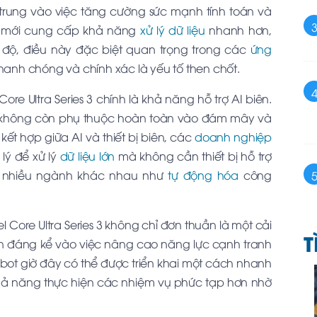
ập trung vào việc tăng cường sức mạnh tính toán và
úc mới cung cấp khả năng
xử lý dữ liệu
nhanh hơn,
t độ, điều này đặc biệt quan trọng trong các
ứng
nhanh chóng và chính xác là yếu tố then chốt.
e Ultra Series 3 chính là khả năng hỗ trợ AI biên.
 không còn phụ thuộc hoàn toàn vào đám mây và
sự kết hợp giữa AI và thiết bị biên, các
doanh nghiệp
lý để xử lý
dữ liệu lớn
mà không cần thiết bị hỗ trợ
g nhiều ngành khác nhau như
tự động hóa
công
el Core Ultra Series 3 không chỉ đơn thuần là một cải
T
n đáng kể vào việc nâng cao năng lực cạnh tranh
ot giờ đây có thể được triển khai một cách nhanh
hả năng thực hiện các nhiệm vụ phức tạp hơn nhờ