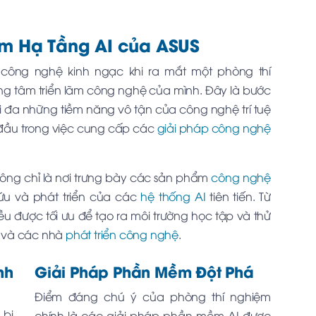
m Hạ Tầng AI của ASUS
 công nghệ kinh ngạc khi ra mắt một phòng thí
ung tâm triển lãm công nghệ của mình. Đây là bước
i đa những tiềm năng vô tận của công nghệ trí tuệ
n đầu trong việc cung cấp các
giải pháp công nghệ
ông chỉ là nơi trưng bày các sản phẩm
công nghệ
ứu và phát triển của các
hệ thống AI
tiên tiến. Từ
 được tối ưu để tạo ra môi trường học tập và thử
u và các nhà
phát triển công nghệ
.
nh
Giải Pháp Phần Mềm Đột Phá
Điểm đáng chú ý của phòng thí nghiệm
 bị
chính là các giải pháp phần mềm AI được