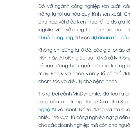
Đối với ngành công nghiệp sản xuất, các 
năng tự tối ưu hóa quy trình sản xuất. 
phù hợp với điều kiện thực tế, từ đó gia
logistic, việc sử dụng trí tuệ nhân tạo tí
chuỗi cung ứng
, từ việc
dự đoán nhu cầu
Không chỉ dừng lại ở đó, các giải pháp c
triển này. AI biên giúp lưu trữ và xử lý t
tế hoạt động hiệu quả hơn mà không c
mây. Bác sĩ và nhân viên y tế có thể đ
chăm sóc và điều trị cho bệnh nhân.
Trong bối cảnh VinDynamics đã tạo ra ản
rộng của Intel trong dòng Core Ultra Ser
nghệ AI
và robot. Nó sẽ đóng vai trò qua
nhiều lĩnh vực, từ công nghiệp nặng đến d
cho các doanh nghiệp mà còn cho người 