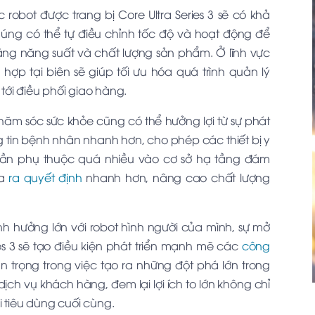
robot được trang bị Core Ultra Series 3 sẽ có khả
Chúng có thể tự điều chỉnh tốc độ và hoạt động để
 tăng năng suất và chất lượng sản phẩm. Ở lĩnh vực
ch hợp tại biên sẽ giúp tối ưu hóa quá trình quản lý
tới điều phối giao hàng.
hăm sóc sức khỏe cũng có thể hưởng lợi từ sự phát
hông tin bệnh nhân nhanh hơn, cho phép các thiết bị y
ần phụ thuộc quá nhiều vào cơ sở hạ tầng đám
ưa
ra quyết định
nhanh hơn, nâng cao chất lượng
h hưởng lớn với robot hình người của mình, sự mở
ies 3 sẽ tạo điều kiện phát triển mạnh mẽ các
công
n trọng trong việc tạo ra những đột phá lớn trong
ịch vụ khách hàng, đem lại lợi ích to lớn không chỉ
tiêu dùng cuối cùng.