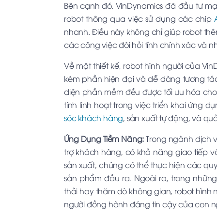
Bên cạnh đó, VinDynamics đã đầu tư mạ
robot thông qua việc sử dụng các chip
nhanh. Điều này không chỉ giúp robot t
các công việc đòi hỏi tính chính xác và n
Về mặt thiết kế, robot hình người của 
kém phần hiện đại và dễ dàng tương tác 
diện phần mềm đều được tối ưu hóa cho 
tính linh hoạt trong việc triển khai ứng
sóc khách hàng
, sản xuất tự động, và qu
Ứng Dụng Tiềm Năng:
Trong ngành dịch vụ
trợ khách hàng, có khả năng giao tiếp v
sản xuất, chúng có thể thực hiện các qu
sản phẩm đầu ra. Ngoài ra, trong những
thải hay thăm dò không gian, robot hình 
người đồng hành đáng tin cậy của con n