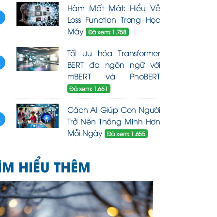
Hàm Mất Mát: Hiểu Về
3
Loss Function Trong Học
Máy
Đã xem: 1.758
Tối ưu hóa Transformer
4
BERT đa ngôn ngữ với
mBERT và PhoBERT
Đã xem: 1.661
Cách AI Giúp Con Người
5
Trở Nên Thông Minh Hơn
Mỗi Ngày
Đã xem: 1.655
ÌM HIỂU THÊM