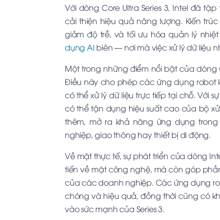
Với dòng Core Ultra Series 3, Intel đã t
cải thiện hiệu quả năng lượng. Kiến tr
giảm độ trễ, và tối ưu hóa quản lý nhiệ
dụng AI
biên — nơi mà việc xử lý dữ liệu 
Một trong những điểm nổi bật của dòng Cor
Điều này cho phép các ứng dụng robot
có thể xử lý dữ liệu trực tiếp tại chỗ. Với 
có thể tận dụng hiệu suất cao của bộ xử 
thêm, mở ra khả năng ứng dụng tron
nghiệp, giao thông hay thiết bị di động.
Về mặt thực tế, sự phát triển của dòng Int
tiến về mặt công nghệ, mà còn góp phầ
của các doanh nghiệp. Các ứng dụng rob
chóng và hiệu quả, đồng thời cũng có k
vào sức mạnh của Series 3.