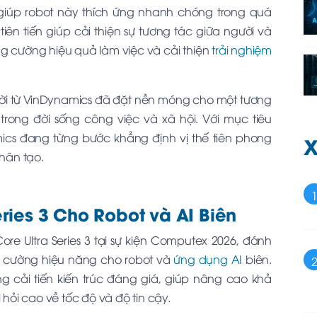
 giúp robot này thích ứng nhanh chóng trong quá
tiên tiến giúp cải thiện sự tương tác giữa người và
ng cường hiệu quả làm việc và cải thiện
trải nghiệm
ười từ VinDynamics đã đặt nền móng cho một tương
 trong đời sống công việc và xã hội. Với mục tiêu
ics đang từng bước khẳng định vị thế tiên phong
X
nhân tạo.
eries 3 Cho Robot và AI Biên
re Ultra Series 3 tại sự kiện Computex 2026, đánh
g cường hiệu năng cho robot và
ứng dụng AI
biên.
ải tiến kiến trúc đáng giá, giúp nâng cao khả
 hỏi cao về tốc độ và độ tin cậy.