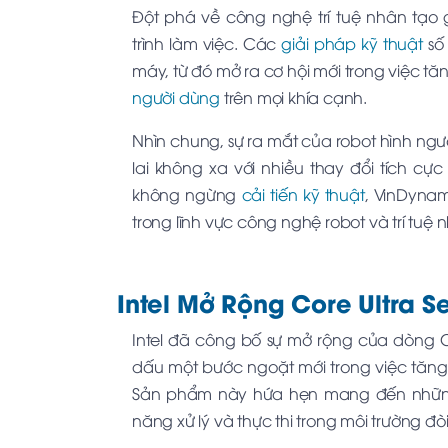
Đột phá về công nghệ trí tuệ nhân tạo
trình làm việc. Các
giải pháp kỹ thuật
số 
máy, từ đó mở ra cơ hội mới trong việc tă
người dùng
trên mọi khía cạnh.
Nhìn chung, sự ra mắt của robot hình ng
lai không xa với nhiều thay đổi tích cực
không ngừng
cải tiến kỹ thuật
, VinDynam
trong lĩnh vực công nghệ robot và trí tuệ 
Intel Mở Rộng Core Ultra S
Intel đã công bố sự mở rộng của dòng Co
dấu một bước ngoặt mới trong việc tăn
Sản phẩm này hứa hẹn mang đến những c
năng xử lý và thực thi trong môi trường đòi