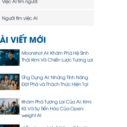
Việc AI tìm người
Người tìm việc AI
ÀI VIẾT MỚI
Moonshot AI: Khám Phá Hệ Sinh
Thái Kimi Và Chiến Lược Tương Lai
Ứng Dụng AI: Những Tính Năng
Đột Phá và Thách Thức Hiện Tại
Khám Phá Tương Lai Của AI: Kimi
K3 Và Sự Tiến Hóa Của Open-
weight AI