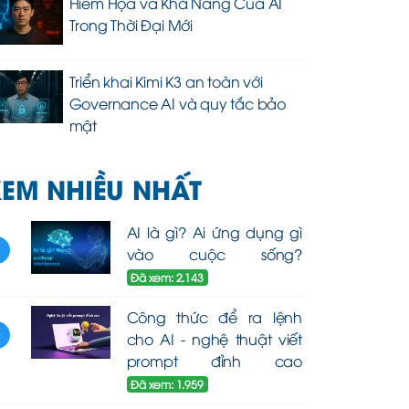
Hiểm Họa và Khả Năng Của AI
Trong Thời Đại Mới
Triển khai Kimi K3 an toàn với
Governance AI và quy tắc bảo
mật
EM NHIỀU NHẤT
AI là gì? Ai ứng dụng gì
1
vào cuộc sống?
Đã xem: 2.143
Công thức để ra lệnh
2
cho AI - nghệ thuật viết
prompt đỉnh cao
Đã xem: 1.959