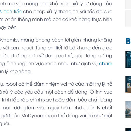
nh mẽ vào nâng cao khả năng xử lý tự động của
AI tiên tiến
cho phép xử lý thông tin với tốc độ cực
hêm phần thông minh mà còn có khả năng thực hiện
hạy bén.
B
VinDynamics mang phong cách tối giản nhưng không
với con người. Từng chi tiết từ bộ khung đến giao
từng trường hợp sử dụng cụ thể, giúp tăng cường
 dụng ở những lĩnh vực khác nhau như dịch vụ
chăm
ản lý kho hàng.
, robot có thể đảm nhiệm vai trò của một trợ lý hỗ
à xử lý các yêu cầu một cách dễ dàng. Ở lĩnh vực
y trình lắp ráp chính xác hoặc đảm bảo chất lượng
 môi trường làm việc nguy hiểm như quản lý chất
người của VinDynamics có thể đóng vai trò như một
gười.