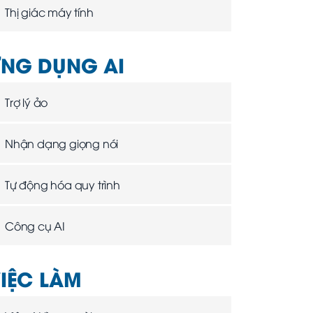
Thị giác máy tính
NG DỤNG AI
Trợ lý ảo
Nhận dạng giọng nói
Tự động hóa quy trình
Công cụ AI
IỆC LÀM