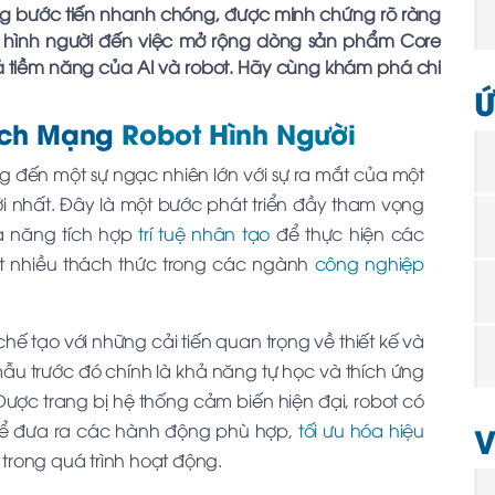
ng bước tiến nhanh chóng, được minh chứng rõ ràng
ot hình người đến việc mở rộng dòng sản phẩm Core
phá tiềm năng của AI và robot. Hãy cùng khám phá chi
Ứ
ách Mạng
Robot Hình Người
 đến một sự ngạc nhiên lớn với sự ra mắt của một
mới nhất. Đây là một bước phát triển đầy tham vọng
hả năng tích hợp
trí tuệ nhân tạo
để thực hiện các
t nhiều thách thức trong các ngành
công nghiệp
ế tạo với những cải tiến quan trọng về thiết kế và
mẫu trước đó chính là khả năng tự học và thích ứng
ược trang bị hệ thống cảm biến hiện đại, robot có
V
để đưa ra các hành động phù hợp,
tối ưu hóa hiệu
rong quá trình hoạt động.