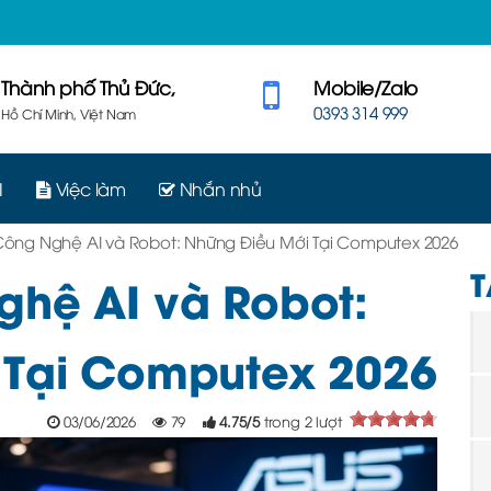
Thành phố Thủ Đức,
Mobile/Zalo
0393 314 999
Hồ Chí Minh, Việt Nam
I
Việc làm
Nhắn nhủ
Công Nghệ AI và Robot: Những Điều Mới Tại Computex 2026
T
ghệ AI và Robot:
 Tại Computex 2026
03/06/2026
79
4.75
/
5
trong
2
lượt