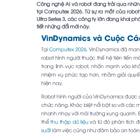
Công nghệ AI và robot đang trải qua nhữ
tại Computex 2026. Từ sự ra mắt của rob
Ultra Series 3, các công ty lớn đang khai 
tiết những đổi mới này.
VinDynamics và Cuộc C
Tại
Computex 2026
, VinDynamics đã mang
robot hình người thuộc thế hệ tiên tiến 
trong lĩnh vực robot, nhấn mạnh vào k
nhiệm vụ phức tạp hơn, nhằm giải quyế
hiện nay.
Robot hình người của VinDynamics được ch
chức năng. Khác biệt nổi bật so với các 
nhanh nhạy với môi trường xung quanh. Đ
thể
thu thập dữ liệu
và từ đó phân tích 
suất
làm việc cũng như đảm bảo an toàn t