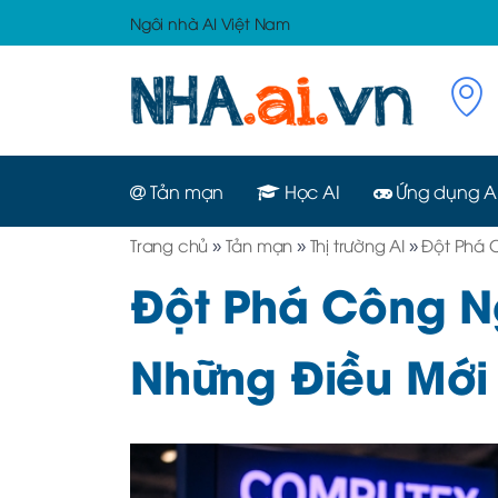
Ngôi nhà AI Việt Nam
Tản mạn
Học AI
Ứng dụng A
Trang chủ
»
Tản mạn
»
Thị trường AI
»
Đột Phá 
Đột Phá Công N
Những Điều Mới