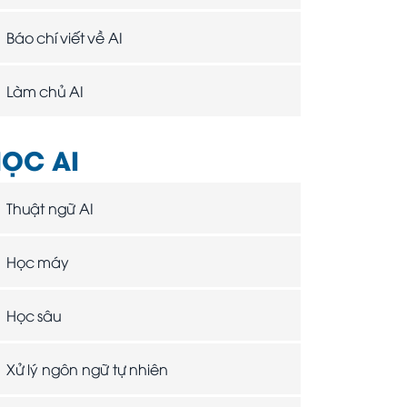
Báo chí viết về AI
Làm chủ AI
ỌC AI
Thuật ngữ AI
Học máy
Học sâu
Xử lý ngôn ngữ tự nhiên