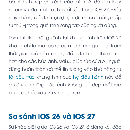
bố trí thích hợp cho ảnh của mình. AI đã làm thay
nhiệm vụ đó một cách xuất sắc trong iOS 27. Điều
này không chỉ đem lại sự tiện lợi mà còn nâng cấp
sự thú vị trong quá trình sáng tạo của người dùng.
Tóm lại, tính năng định lại khung hình trên iOS 27
không chỉ là một công cụ mạnh mẽ giúp tiết kiệm
thời gian mà còn mang đến độ hoàn thiện cao
hơn cho các bức ảnh. Với sự giúp sức của AI, người
dùng hoàn toàn có thể tin tưởng vào khả năng tự
tái cấu trúc
khung hình của
hệ điều hành
này để
có được những bức ảnh không chỉ đẹp mắt mà
còn có chiều sâu và ý nghĩa hơn.
So sánh iOS 26 và iOS 27
Sự khác biệt giữa iOS 26 và iOS 27 là đáng kể, đặc