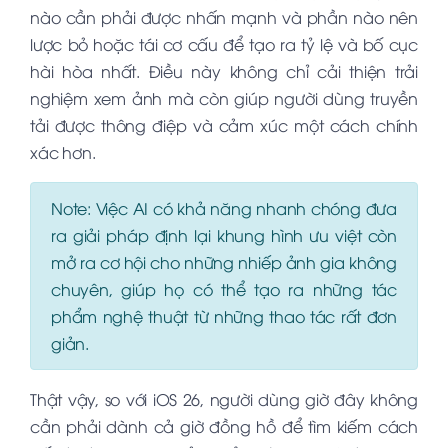
nào cần phải được nhấn mạnh và phần nào nên
lược bỏ hoặc tái cơ cấu để tạo ra tỷ lệ và bố cục
hài hòa nhất. Điều này không chỉ cải thiện trải
nghiệm xem ảnh mà còn giúp người dùng truyền
tải được thông điệp và cảm xúc một cách chính
xác hơn.
Note:
Việc AI có khả năng nhanh chóng đưa
ra giải pháp định lại khung hình ưu việt còn
mở ra cơ hội cho những nhiếp ảnh gia không
chuyên, giúp họ có thể tạo ra những tác
phẩm nghệ thuật từ những thao tác rất đơn
giản.
Thật vậy, so với iOS 26, người dùng giờ đây không
cần phải dành cả giờ đồng hồ để tìm kiếm cách