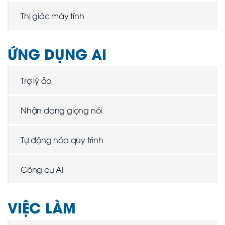
Thị giác máy tính
ỨNG DỤNG AI
Trợ lý ảo
Nhận dạng giọng nói
Tự động hóa quy trình
Công cụ AI
VIỆC LÀM