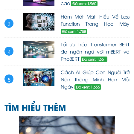
cao
Đã xem: 1.960
Hàm Mất Mát: Hiểu Về Loss
Function Trong Học Máy
3
Đã xem: 1.758
Tối ưu hóa Transformer BERT
đa ngôn ngữ với mBERT và
4
PhoBERT
Đã xem: 1.661
Cách AI Giúp Con Người Trở
Nên Thông Minh Hơn Mỗi
5
Ngày
Đã xem: 1.655
TÌM HIỂU THÊM