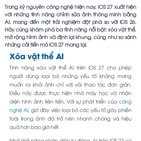
Trong kỷ nguyên công nghệ hiện nay, iOS 27 xuất hiện
với những tính năng chỉnh sửa ảnh thông minh bằng
AI, mang đến một trải nghiệm đột phá so với iOS 26.
Hãy cùng khám phá ba tính năng nổi bật: xóa vật thể,
mở rộng hình ảnh và định lại khung, cũng như so sánh
những cải tiến mà iOS 27 mang lại.
Xóa vật thể AI
Tính năng xóa vật thể AI trên iOS 27 cho phép
người dùng loại bỏ những yếu tố không mong
muốn ra khỏi ảnh chỉ với vài thao tác đơn giản.
Điều này được thực hiện nhờ máy học và nhận
diện hình ảnh tiên tiến. Với sự phát triển của
công
nghệ AI
, giờ đây việc loại bỏ các yếu tố gây phiền
toái trong ảnh đã trở nên nhanh chóng và hiệu
quả hơn bao giờ hết.
Nhờ khả năng nhận diện tự động, AI trên iOS 27 có