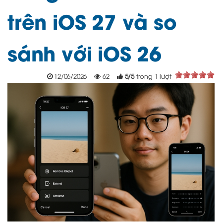
trên iOS 27 và so
sánh với iOS 26
12/06/2026
62
5
/
5
trong
1
lượt