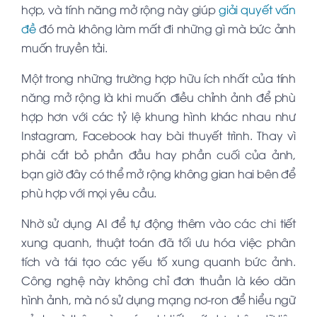
hợp, và tính năng mở rộng này giúp
giải quyết vấn
đề
đó mà không làm mất đi những gì mà bức ảnh
muốn truyền tải.
Một trong những trường hợp hữu ích nhất của tính
năng mở rộng là khi muốn điều chỉnh ảnh để phù
hợp hơn với các tỷ lệ khung hình khác nhau như
Instagram, Facebook hay bài thuyết trình. Thay vì
phải cắt bỏ phần đầu hay phần cuối của ảnh,
bạn giờ đây có thể mở rộng không gian hai bên để
phù hợp với mọi yêu cầu.
Nhờ sử dụng AI để tự động thêm vào các chi tiết
xung quanh, thuật toán đã tối ưu hóa việc phân
tích và tái tạo các yếu tố xung quanh bức ảnh.
Công nghệ này không chỉ đơn thuần là kéo dãn
hình ảnh, mà nó sử dụng mạng nơ-ron để hiểu ngữ