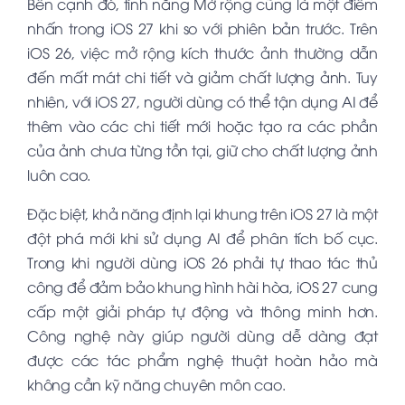
Bên cạnh đó, tính năng Mở rộng cũng là một điểm
nhấn trong iOS 27 khi so với phiên bản trước. Trên
iOS 26, việc mở rộng kích thước ảnh thường dẫn
đến mất mát chi tiết và giảm chất lượng ảnh. Tuy
nhiên, với iOS 27, người dùng có thể tận dụng AI để
thêm vào các chi tiết mới hoặc tạo ra các phần
của ảnh chưa từng tồn tại, giữ cho chất lượng ảnh
luôn cao.
Đặc biệt, khả năng định lại khung trên iOS 27 là một
đột phá mới khi sử dụng AI để phân tích bố cục.
Trong khi người dùng iOS 26 phải tự thao tác thủ
công để đảm bảo khung hình hài hòa, iOS 27 cung
cấp một giải pháp tự động và thông minh hơn
.
Công nghệ này giúp người dùng dễ dàng đạt
được các tác phẩm nghệ thuật hoàn hảo mà
không cần kỹ năng chuyên môn cao.