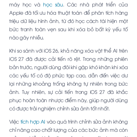
máy học và
học sâu
. Các nhà phát triển của
Apple đã tối ưu hóa thuật toán để phân tích hàng
triệu dữ liệu hình ảnh, từ đó học cách tái hiện một
bức tranh toàn vẹn sau khi xóa bỏ bất kỳ yếu tố
nào gây nhiễu.
Khi so sánh với iOS 26, khả năng xóa vật thể AI trên
iOS 27 đã được cải tiến rõ rệt. Trong những phiên
bản trước, người dùng đôi khi gặp khó khăn khi xóa
các yếu tố có độ phức tạp cao, dẫn đến việc dư
lại những khoảng trống không tự nhiên trong bức
ảnh. Tuy nhiên, sự cải tiến trong iOS 27 đã khắc
phục hoàn toàn nhược điểm này, giúp người dùng
có được trải nghiệm chỉnh sửa ảnh tốt nhất.
Việc
tích hợp AI
vào quá trình chỉnh sửa ảnh không
chỉ nâng cao chất lượng của các bức ảnh mà còn