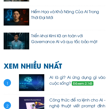
Hiểm Họa và Khả Năng Của AI Trong
Thời Đại Mới
Triển khai Kimi K3 an toàn với
Governance AI và quy tắc bảo mật
XEM NHIỀU NHẤT
AI là gì? Ai ứng dụng gì vào
cuộc sống?
1
Đã xem: 2.143
Công thức để ra lệnh cho AI -
nghệ thuật viết prompt đỉnh
2