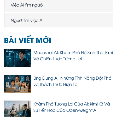
Việc AI tìm người
Người tìm việc AI
BÀI VIẾT MỚI
Moonshot AI: Khám Phá Hệ Sinh Thái Kimi
Và Chiến Lược Tương Lai
Ứng Dụng AI: Những Tính Năng Đột Phá
và Thách Thức Hiện Tại
Khám Phá Tương Lai Của AI: Kimi K3 Và
Sự Tiến Hóa Của Open-weight AI