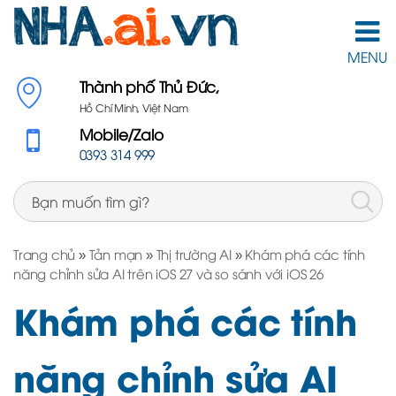
MENU
Thành phố Thủ Đức,
Hồ Chí Minh, Việt Nam
Mobile/Zalo
0393 314 999
Trang chủ
»
Tản mạn
»
Thị trường AI
»
Khám phá các tính
năng chỉnh sửa AI trên iOS 27 và so sánh với iOS 26
Khám phá các tính
năng chỉnh sửa AI