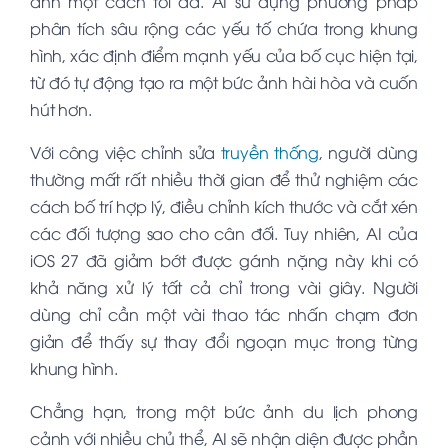
ảnh một cách tối đa. AI sử dụng phương pháp
phân tích sâu rộng các yếu tố chứa trong khung
hình, xác định điểm mạnh yếu của bố cục hiện tại,
từ đó tự động tạo ra một bức ảnh hài hòa và cuốn
hút hơn.
Với công việc chỉnh sửa
truyền thống
, người dùng
thường mất rất nhiều thời gian để thử nghiệm các
cách bố trí hợp lý, điều chỉnh kích thước và cắt xén
các đối tượng sao cho cân đối. Tuy nhiên, AI của
iOS 27 đã giảm bớt được gánh nặng này khi có
khả năng xử lý tất cả chỉ trong vài giây. Người
dùng chỉ cần một vài thao tác nhấn chạm đơn
giản để thấy sự thay đổi ngoạn mục trong từng
khung hình.
Chẳng hạn, trong một bức ảnh du lịch phong
cảnh với nhiều chủ thể, AI sẽ nhận diện được phần