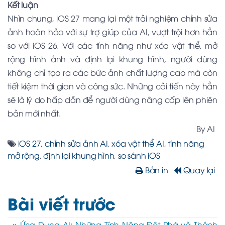
Kết luận
Nhìn chung, iOS 27 mang lại một trải nghiệm chỉnh sửa
ảnh hoàn hảo với sự trợ giúp của AI, vượt trội hơn hẳn
so với iOS 26. Với các tính năng như xóa vật thể, mở
rộng hình ảnh và định lại khung hình, người dùng
không chỉ tạo ra các bức ảnh chất lượng cao mà còn
tiết kiệm thời gian và công sức. Những cải tiến này hẳn
sẽ là lý do hấp dẫn để người dùng nâng cấp lên phiên
bản mới nhất.
By AI
iOS 27
,
chỉnh sửa ảnh AI
,
xóa vật thể AI
,
tính năng
mở rộng
,
định lại khung hình
,
so sánh iOS
Bản in
Quay lại
Bài viết trước
» Ứng Dụng AI: Những Tính Năng Đột Phá và Thách