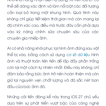
thể dễ dàng xác định và làm nổi bật các đối tượng
cần loại bỏ trong một khung hình. Quá trình này
không chỉ giúp tiết kiệm thời gian mà còn mang lại
độ chính xác cao, điều mà trước đây cần phải dựa
vào kỹ năng chỉnh sửa chuyên sâu của các
chuyên gia nhiếp ảnh.
AI có khả năng khôi phục lại hình ảnh đứng sau vật
thể bị xóa, bằng cách sử dụng
cơ sở dữ liệu
hình
ảnh và thuật toán tiên tiến để lấp đầy phần trống
còn lại một cách tự nhiên nhất. Điều này không chỉ
đảm bảo rằng bức ảnh trở nên hoàn thiện mà còn
giữ lại nguyên vẹn chất lượng và độ sắc nét ban
đầu của bức ảnh đó.
Những cải tiến đáng kể này trong iOS 27 chủ yếu
dựa trên sự phát triển vượt bậc của công nghệ