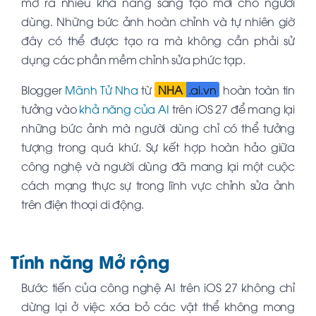
mở ra nhiều khả năng sáng tạo mới cho người
dùng. Những bức ảnh hoàn chỉnh và tự nhiên giờ
đây có thể được tạo ra mà không cần phải sử
dụng các phần mềm chỉnh sửa phức tạp.
Blogger
Mãnh Tử Nha
từ
NHA
.ai.vn
hoàn toàn tin
tưởng vào
khả năng của AI
trên iOS 27 để mang lại
những bức ảnh mà người dùng chỉ có thể tưởng
tượng trong quá khứ. Sự kết hợp hoàn hảo giữa
công nghệ và người dùng đã mang lại một cuộc
cách mạng thực sự trong lĩnh vực chỉnh sửa ảnh
trên điện thoại di động.
Tính năng Mở rộng
Bước tiến của công nghệ AI trên iOS 27 không chỉ
dừng lại ở việc xóa bỏ các vật thể không mong