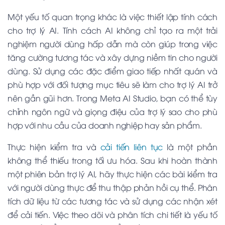
Một yếu tố quan trọng khác là việc thiết lập tính cách
cho trợ lý AI. Tính cách AI không chỉ tạo ra một trải
nghiệm người dùng hấp dẫn mà còn giúp trong việc
tăng cường tương tác và xây dựng niềm tin cho người
dùng. Sử dụng các đặc điểm giao tiếp nhất quán và
phù hợp với đối tượng mục tiêu sẽ làm cho trợ lý AI trở
nên gần gũi hơn. Trong Meta AI Studio, bạn có thể tùy
chỉnh ngôn ngữ và giọng điệu của trợ lý sao cho phù
hợp với nhu cầu của doanh nghiệp hay sản phẩm.
Thực hiện kiểm tra và
cải tiến liên tục
là một phần
không thể thiếu trong tối ưu hóa. Sau khi hoàn thành
một phiên bản trợ lý AI, hãy thực hiện các bài kiểm tra
với người dùng thực để thu thập phản hồi cụ thể. Phân
tích dữ liệu từ các tương tác và sử dụng các nhận xét
để cải tiến. Việc theo dõi và phân tích chi tiết là yếu tố