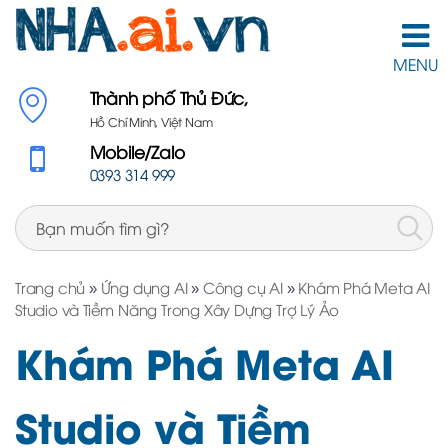
MENU
Thành phố Thủ Đức,
Hồ Chí Minh, Việt Nam
Mobile/Zalo
0393 314 999
Trang chủ
»
Ứng dụng AI
»
Công cụ AI
»
Khám Phá Meta AI
Studio và Tiềm Năng Trong Xây Dựng Trợ Lý Ảo
Khám Phá Meta AI
Studio và Tiềm