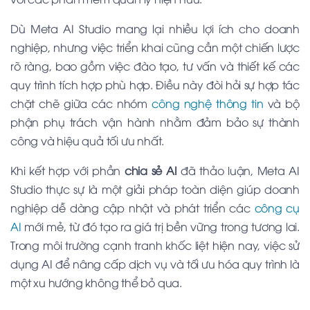
Dù Meta AI Studio mang lại nhiều lợi ích cho doanh
nghiệp, nhưng việc triển khai cũng cần một chiến lược
rõ ràng, bao gồm việc đào tạo, tư vấn và thiết kế các
quy trình tích hợp phù hợp. Điều này đòi hỏi sự hợp tác
chặt chẽ giữa các nhóm
công nghệ thông tin
và bộ
phận phụ trách vận hành nhằm đảm bảo sự thành
công và hiệu quả tối ưu nhất.
Khi kết hợp với phần
chia sẻ AI
đã thảo luận, Meta AI
Studio thực sự là một giải pháp toàn diện giúp doanh
nghiệp dễ dàng cập nhật và phát triển các
công cụ
AI
mới mẻ, từ đó tạo ra giá trị bền vững trong tương lai.
Trong môi trường cạnh tranh khốc liệt hiện nay, việc sử
dụng AI để nâng cấp dịch vụ và tối ưu hóa quy trình là
một xu hướng không thể bỏ qua.