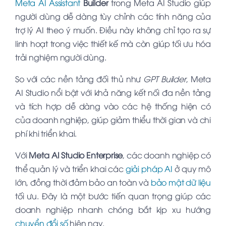
Meta AI Assistant
Builder
trong Meta AI Studio giúp
người dùng dễ dàng tùy chỉnh các tính năng của
trợ lý AI theo ý muốn. Điều này không chỉ tạo ra sự
linh hoạt trong việc thiết kế mà còn giúp tối ưu hóa
trải nghiệm người dùng.
So với các nền tảng đối thủ như
GPT Builder
, Meta
AI Studio nổi bật với khả năng kết nối đa nền tảng
và tích hợp dễ dàng vào các hệ thống hiện có
của doanh nghiệp, giúp giảm thiểu thời gian và chi
phí khi triển khai.
Với
Meta AI Studio Enterprise
, các doanh nghiệp có
thể quản lý và triển khai các
giải pháp AI
ở quy mô
lớn, đồng thời đảm bảo an toàn và
bảo mật dữ liệu
tối ưu. Đây là một bước tiến quan trọng giúp các
doanh nghiệp nhanh chóng bắt kịp xu hướng
chuyển đổi số
hiện nay.