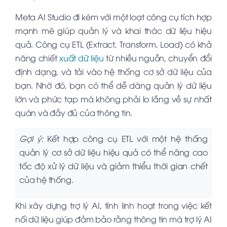
Meta AI Studio đi kèm với một loạt công cụ tích hợp
mạnh mẽ giúp quản lý và khai thác dữ liệu hiệu
quả. Công cụ ETL (Extract, Transform, Load) có khả
năng chiết
xuất dữ liệu
từ nhiều nguồn, chuyển đổi
định dạng, và tải vào hệ thống cơ sở dữ liệu của
bạn. Nhờ đó, bạn có thể dễ dàng quản lý dữ liệu
lớn và phức tạp mà không phải lo lắng về sự nhất
quán và đầy đủ của thông tin.
Gợi ý:
Kết hợp công cụ ETL với một hệ thống
quản lý cơ sở dữ liệu hiệu quả có thể nâng cao
tốc độ xử lý dữ liệu và giảm thiểu thời gian chết
của hệ thống.
Khi xây dựng trợ lý AI, tính linh hoạt trong việc kết
nối dữ liệu giúp đảm bảo rằng thông tin mà trợ lý AI