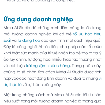
Ứng dụng doanh nghiệp
Meta AI Studio đã chứng minh tiềm năng to lớn trong
môi trường doanh nghiệp khi có thể
tối ưu hóa hiệu
suất
và
tự động hóa
các quy trình một cách hiệu quả.
Đây là công nghệ AI tiên tiến, cho phép các tổ chức
khai thác sức mạnh của trí tuệ nhân tạo để tạo ra trợ lý
ảo tùy chỉnh, tự động hóa nhiều thao tác thường nhật
và cải thiện
trải nghiệm khách hàng
. Trong phần này,
chúng ta sẽ phân tích cách Meta AI Studio được tích
hợp vào các hoạt động kinh doanh và đưa ra những
ví
dụ thực tế
về sự thành công này.
Một trong những cách mà Meta AI Studio tối ưu hóa
hiệu suất trong môi trường doanh nghiệp là thông qua