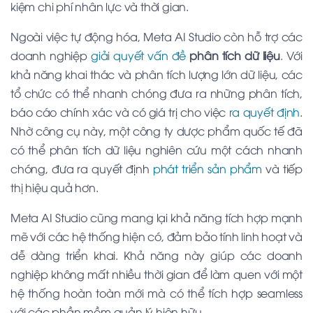
kiệm chi phí nhân lực và thời gian.
Ngoài việc tự động hóa, Meta AI Studio còn hỗ trợ các
doanh nghiệp
giải quyết vấn đề
phân tích dữ liệu
. Với
khả năng khai thác và phân tích lượng lớn dữ liệu, các
tổ chức có thể nhanh chóng đưa ra những phân tích,
báo cáo chính xác và có giá trị cho việc
ra quyết định
.
Nhờ công cụ này, một công ty dược phẩm quốc tế đã
có thể phân tích dữ liệu nghiên cứu một cách nhanh
chóng, đưa ra quyết định
phát triển sản phẩm
và tiếp
thị hiệu quả hơn.
Meta AI Studio cũng mang lại khả năng tích hợp mạnh
mẽ với các hệ thống hiện có, đảm bảo tính linh hoạt và
dễ dàng triển khai. Khả năng này giúp các doanh
nghiệp không mất nhiều thời gian để làm quen với một
hệ thống hoàn toàn mới mà có thể tích hợp seamless
với các phần mềm quản lý hiện hữu.