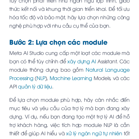
tùy chọn phát triển như ngôn ngữ lập trình, giao
thức kết nối và khung thời gian triển khai. Để tối ưu
hóa tốc độ và bảo mật, hãy lựa chọn những công
nghệ phù hợp với nhu cầu cụ thể của bạn.
Bước 2: Lựa chọn các module
Meta AI Studio cung cấp một loạt các module mà
bạn có thể tùy chỉnh để
xây dựng AI
Assistant. Các
module thông dụng bao gồm
Natural Language
Processing
(
NLP
),
Machine Learning
Models, và các
API
quản lý dữ liệu
.
Để lựa chọn module phù hợp, hãy cân nhắc đến
mục tiêu và yêu cầu của trợ lý mà bạn đang xây
dựng. Ví dụ, nếu bạn đang tạo một trợ lý AI để hỗ
trợ khách hàng, việc tích hợp module NLP là cần
thiết để giúp AI hiểu và
xử lý ngôn ngữ tự nhiên
tốt