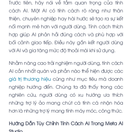
Trước tiên, hãy nói về tầm quan trọng của tính
cách AI. Một AI có tính cách rõ ràng như thân
thiện, chuyên nghiệp hay hài hước sẽ tạo ra sự kết
nối mạnh mẽ hơn với người dùng. Tính cách thích
hợp giúp AI phản hồi đúng cách và phù hợp với
bối cảnh giao tiếp. Điều này gắn kết người dùng
với AI và gia tăng mức độ thoải mái khi sử dụng.
Nhằm nâng cao trải nghiệm người dùng, tính cách
AI cần nhất quán và phần nào thể hiện được các
giá trị thương hiệu
cũng như mục tiêu mà doanh
nghiệp hướng đến. Chúng ta đã thấy trong các
nghiên cứu, người dùng có xu hướng ưa thích
những trợ lý ảo mang chút cá tính cá nhận hóa
hơn là những trợ lý mang tính máy móc, công thức.
Hướng Dẫn Tùy Chỉnh Tính Cách AI Trong Meta AI
Studio