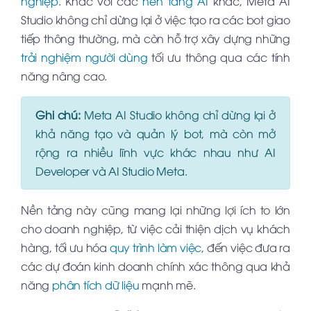
nghiệp
. Khác với các
nền tảng AI
khác, Meta AI
Studio không chỉ dừng lại ở việc tạo ra các bot giao
tiếp thông thường, mà còn hỗ trợ xây dựng những
trải nghiệm người dùng
tối ưu thông qua các tính
năng nâng cao.
Ghi chú:
Meta AI Studio không chỉ dừng lại ở
khả năng tạo và quản lý bot, mà còn mở
rộng ra nhiều lĩnh vực khác nhau như AI
Developer và AI Studio Meta.
Nền tảng này cũng mang lại những lợi ích to lớn
cho doanh nghiệp, từ việc cải thiện dịch vụ khách
hàng, tối ưu hóa
quy trình làm việc
, đến việc đưa ra
các dự đoán kinh doanh chính xác thông qua khả
năng
phân tích dữ liệu
mạnh mẽ.