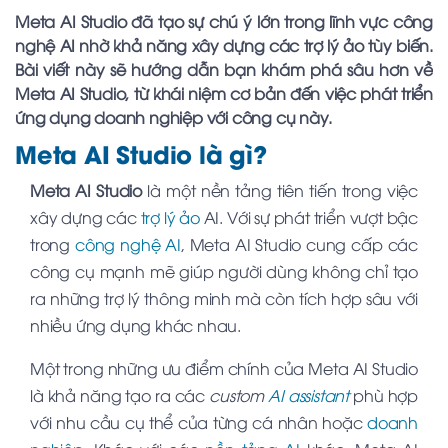
Meta AI Studio đã tạo sự chú ý lớn trong lĩnh vực công
nghệ AI nhờ khả năng xây dựng các trợ lý ảo tùy biến.
Bài viết này sẽ hướng dẫn bạn khám phá sâu hơn về
Meta AI Studio, từ khái niệm cơ bản đến việc phát triển
ứng dụng doanh nghiệp với công cụ này.
Meta AI Studio là gì?
Meta AI Studio
là một nền tảng tiên tiến trong việc
xây dựng các
trợ lý ảo
AI. Với sự phát triển vượt bậc
trong
công nghệ AI
, Meta AI Studio cung cấp các
công cụ mạnh mẽ giúp người dùng không chỉ tạo
ra những trợ lý thông minh mà còn tích hợp sâu với
nhiều ứng dụng khác nhau.
Một trong những ưu điểm chính của Meta AI Studio
là khả năng tạo ra các
custom
AI assistant
phù hợp
với nhu cầu cụ thể của từng cá nhân hoặc
doanh