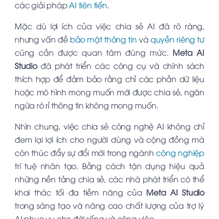
các giải pháp
AI tiên tiến
.
Mặc dù lợi ích của việc chia sẻ AI đã rõ ràng,
nhưng vấn đề
bảo mật thông tin
và
quyền riêng tư
cũng cần được quan tâm đúng mức.
Meta AI
Studio
đã phát triển các công cụ và chính sách
thích hợp để đảm bảo rằng chỉ các phần dữ liệu
hoặc mô hình mong muốn mới được chia sẻ, ngăn
ngừa rò rỉ thông tin không mong muốn.
Nhìn chung, việc chia sẻ công nghệ AI không chỉ
đem lại lợi ích cho người dùng và cộng đồng mà
còn thúc đẩy sự đổi mới trong ngành
công nghiệp
trí tuệ nhân tạo. Bằng cách tận dụng hiệu quả
những nền tảng chia sẻ, các nhà phát triển có thể
khai thác tối đa tiềm năng của
Meta AI Studio
trong sáng tạo và nâng cao chất lượng của trợ lý
AI phục vụ cho đời sống và công việc.