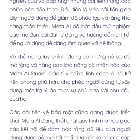
nghiên cứu và cập nhật những cải tiến trong các
phiên bản tiếp theo. Đầu tiên là việc cải tiến giao
diện người dùng để giảm độ phức tạp và tăng khả
năng thân thiện. Meta AI đã bắt đầu thử nghiệm
các mô-đun cài đặt tự động và hướng dẫn chi tiết
để người dùng dễ dàng làm quen với hệ thống.
Về khả năng tùy chỉnh, đang có những nỗ lực để
mở rộng và nâng cao khả năng cá nhân hóa của
Meta AI Studio. Các tùy chỉnh tính cách AI sẽ trở
nên phong phú hơn, cho phép người dùng tự xây
dựng một trợ lý ảo thực sự phù hợp với nhu cầu
của họ.
Các cải tiến về bảo mật cũng đang được triển
khai. Meta AI đang thắt chặt quy trình mã hóa giữa
các kết nối để đảm bảo rằng dữ liệu của người
dùng được bảo vệ tốt nhất. Dự kiến sẽ có các cập