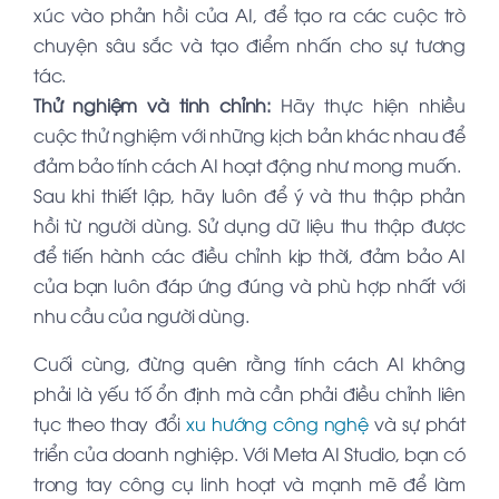
xúc vào phản hồi của AI, để tạo ra các cuộc trò
chuyện sâu sắc và tạo điểm nhấn cho sự tương
tác.
Thử nghiệm và tinh chỉnh:
Hãy thực hiện nhiều
cuộc thử nghiệm với những kịch bản khác nhau để
đảm bảo tính cách AI hoạt động như mong muốn.
Sau khi thiết lập, hãy luôn để ý và thu thập phản
hồi từ người dùng. Sử dụng dữ liệu thu thập được
để tiến hành các điều chỉnh kịp thời, đảm bảo AI
của bạn luôn đáp ứng đúng và phù hợp nhất với
nhu cầu của người dùng.
Cuối cùng, đừng quên rằng tính cách AI không
phải là yếu tố ổn định mà cần phải điều chỉnh liên
tục theo thay đổi
xu hướng công nghệ
và sự phát
triển của doanh nghiệp. Với Meta AI Studio, bạn có
trong tay công cụ linh hoạt và mạnh mẽ để làm