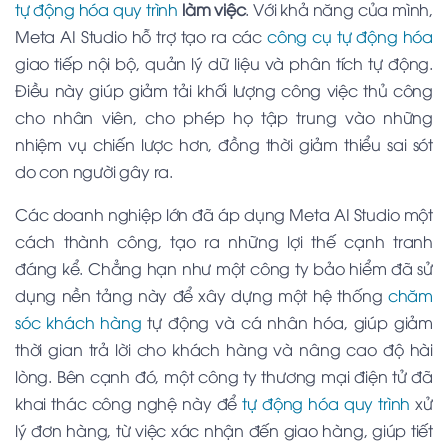
tự động hóa quy trình
làm việc
. Với khả năng của mình,
Meta AI Studio hỗ trợ tạo ra các
công cụ tự động hóa
giao tiếp nội bộ, quản lý dữ liệu và phân tích tự động.
Điều này giúp giảm tải khối lượng công việc thủ công
cho nhân viên, cho phép họ tập trung vào những
nhiệm vụ chiến lược hơn, đồng thời giảm thiểu sai sót
do con người gây ra.
Các doanh nghiệp lớn đã áp dụng Meta AI Studio một
cách thành công, tạo ra những lợi thế cạnh tranh
đáng kể. Chẳng hạn như một công ty bảo hiểm đã sử
dụng nền tảng này để xây dựng một hệ thống
chăm
sóc khách hàng
tự động và cá nhân hóa, giúp giảm
thời gian trả lời cho khách hàng và nâng cao độ hài
lòng. Bên cạnh đó, một công ty thương mại điện tử đã
khai thác công nghệ này để
tự động hóa quy trình
xử
lý đơn hàng, từ việc xác nhận đến giao hàng, giúp tiết