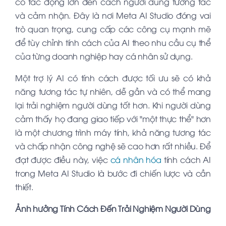
có tác động lớn đến cách người dùng tương tác
và cảm nhận. Đây là nơi Meta AI Studio đóng vai
trò quan trọng, cung cấp các công cụ mạnh mẽ
để tùy chỉnh tính cách của AI theo nhu cầu cụ thể
của từng doanh nghiệp hay cá nhân sử dụng.
Một trợ lý AI có tính cách được tối ưu sẽ có khả
năng tương tác tự nhiên, dễ gần và có thể mang
lại trải nghiệm người dùng tốt hơn. Khi người dùng
cảm thấy họ đang giao tiếp với "một thực thể" hơn
là một chương trình máy tính, khả năng tương tác
và chấp nhận công nghệ sẽ cao hơn rất nhiều. Để
đạt được điều này, việc
cá nhân hóa
tính cách AI
trong Meta AI Studio là bước đi chiến lược và cần
thiết.
Ảnh hưởng Tính Cách Đến Trải Nghiệm Người Dùng