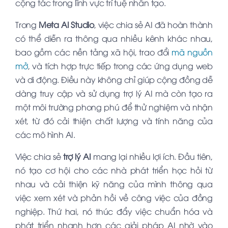
cộng tác trong lĩnh vực trí tuệ nhân tạo.
Trong
Meta AI Studio
, việc chia sẻ AI đã hoàn thành
có thể diễn ra thông qua nhiều kênh khác nhau,
bao gồm các nền tảng xã hội, trao đổi
mã nguồn
mở
, và tích hợp trực tiếp trong các ứng dụng web
và di động. Điều này không chỉ giúp cộng đồng dễ
dàng truy cập và sử dụng trợ lý AI mà còn tạo ra
một môi trường phong phú để thử nghiệm và nhận
xét, từ đó cải thiện chất lượng và tính năng của
các mô hình AI.
Việc chia sẻ
trợ lý AI
mang lại nhiều lợi ích. Đầu tiên,
nó tạo cơ hội cho các nhà phát triển học hỏi từ
nhau và cải thiện kỹ năng của mình thông qua
việc xem xét và phản hồi về công việc của đồng
nghiệp. Thứ hai, nó thúc đẩy việc chuẩn hóa và
phát triển nhanh hơn các giải pháp AI nhờ vào