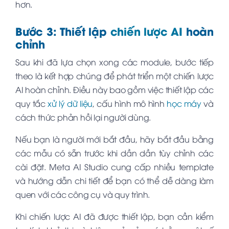
hơn.
Bước 3: Thiết lập
chiến lược AI
hoàn
chỉnh
Sau khi đã lựa chọn xong các module, bước tiếp
theo là kết hợp chúng để phát triển một chiến lược
AI hoàn chỉnh. Điều này bao gồm việc thiết lập các
quy tắc
xử lý dữ liệu
, cấu hình mô hình
học máy
và
cách thức phản hồi lại người dùng.
Nếu bạn là người mới bắt đầu, hãy bắt đầu bằng
các mẫu có sẵn trước khi dần dần tùy chỉnh các
cài đặt. Meta AI Studio cung cấp nhiều template
và hướng dẫn chi tiết để bạn có thể dễ dàng làm
quen với các công cụ và quy trình.
Khi chiến lược AI đã được thiết lập, bạn cần kiểm