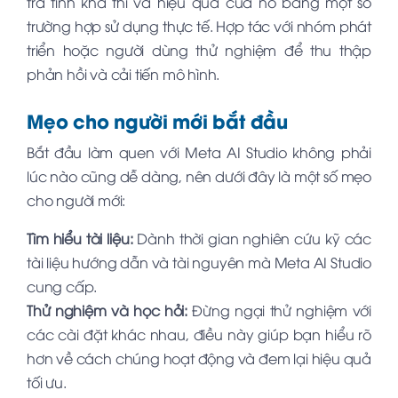
tra tính khả thi và hiệu quả của nó bằng một số
trường hợp sử dụng thực tế. Hợp tác với nhóm phát
triển hoặc người dùng thử nghiệm để thu thập
phản hồi và cải tiến mô hình.
Mẹo cho người mới bắt đầu
Bắt đầu làm quen với Meta AI Studio không phải
lúc nào cũng dễ dàng, nên dưới đây là một số mẹo
cho người mới:
Tìm hiểu tài liệu:
Dành thời gian nghiên cứu kỹ các
tài liệu hướng dẫn và tài nguyên mà Meta AI Studio
cung cấp.
Thử nghiệm và học hỏi:
Đừng ngại thử nghiệm với
các cài đặt khác nhau, điều này giúp bạn hiểu rõ
hơn về cách chúng hoạt động và đem lại hiệu quả
tối ưu.