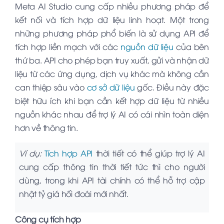
Meta AI Studio cung cấp nhiều phương pháp để
kết nối và tích hợp dữ liệu linh hoạt. Một trong
những phương pháp phổ biến là sử dụng API để
tích hợp liền mạch với các
nguồn dữ liệu
của bên
thứ ba. API cho phép bạn truy xuất, gửi và nhận dữ
liệu từ các ứng dụng, dịch vụ khác mà không cần
can thiệp sâu vào
cơ sở dữ liệu
gốc. Điều này đặc
biệt hữu ích khi bạn cần kết hợp dữ liệu từ nhiều
nguồn khác nhau để trợ lý AI có cái nhìn toàn diện
hơn về thông tin.
Ví dụ:
Tích hợp API
thời tiết có thể giúp trợ lý AI
cung cấp thông tin thời tiết tức thì cho người
dùng, trong khi API tài chính có thể hỗ trợ cập
nhật tỷ giá hối đoái mới nhất.
Công cụ tích hợp