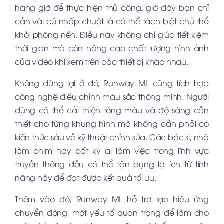
hàng giờ để thực hiện thủ công, giờ đây bạn chỉ
cần vài cú nhấp chuột là có thể tách biệt chủ thể
khỏi phông nền. Điều này không chỉ giúp tiết kiệm
thời gian mà còn nâng cao chất lượng hình ảnh
của video khi xem trên các thiết bị khác nhau.
Không dừng lại ở đó, Runway ML cũng tích hợp
công nghệ điều chỉnh màu sắc thông minh. Người
dùng có thể cải thiện tông màu và độ sáng cần
thiết cho từng khung hình mà không cần phải có
kiến thức sâu về kỹ thuật chỉnh sửa. Các bác sĩ, nhà
làm phim hay bất kỳ ai làm việc trong lĩnh vực
truyền thông đều có thể tận dụng lợi ích từ tính
năng này để đạt được kết quả tối ưu.
Thêm vào đó, Runway ML hỗ trợ tạo hiệu ứng
chuyển động, một yếu tố quan trọng để làm cho