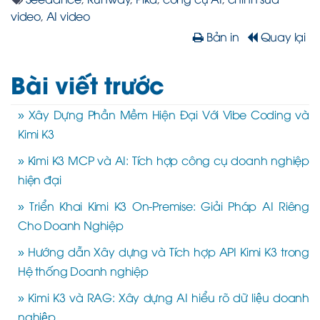
video
,
AI video
Bản in
Quay lại
Bài viết trước
» Xây Dựng Phần Mềm Hiện Đại Với Vibe Coding và
Kimi K3
» Kimi K3 MCP và AI: Tích hợp công cụ doanh nghiệp
hiện đại
» Triển Khai Kimi K3 On-Premise: Giải Pháp AI Riêng
Cho Doanh Nghiệp
» Hướng dẫn Xây dựng và Tích hợp API Kimi K3 trong
Hệ thống Doanh nghiệp
» Kimi K3 và RAG: Xây dựng AI hiểu rõ dữ liệu doanh
nghiệp