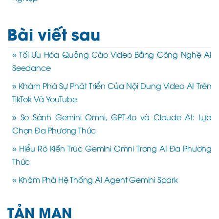
Bài viết sau
» Tối Ưu Hóa Quảng Cáo Video Bằng Công Nghệ AI
Seedance
» Khám Phá Sự Phát Triển Của Nội Dung Video AI Trên
TikTok Và YouTube
» So Sánh Gemini Omni, GPT-4o và Claude AI: Lựa
Chọn Đa Phương Thức
» Hiểu Rõ Kiến Trúc Gemini Omni Trong AI Đa Phương
Thức
» Khám Phá Hệ Thống AI Agent Gemini Spark
TẢN MẠN