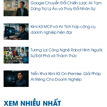
Google Chuyển Đổi Chiến Lược AI: Tạm
Dừng Trợ Lý Ảo và Thay Đổi Nhân Sự
Kimi K3 MCP và AI: Tích hợp công cụ
doanh nghiệp hiện đại
Tương Lai Công Nghệ Robot Hình Người:
Sự Đột Phá và Thách Thức
Triển Khai Kimi K3 On-Premise: Giải Pháp
AI Riêng Cho Doanh Nghiệp
XEM NHIỀU NHẤT