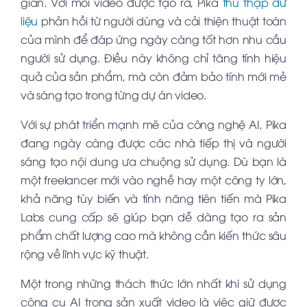
gian. Với mỗi video được tạo ra, Pika
thu thập dữ
liệu
phản hồi từ người dùng và cải thiện thuật toán
của mình để đáp ứng ngày càng tốt hơn nhu cầu
người sử dụng. Điều này không chỉ tăng tính hiệu
quả của sản phẩm, mà còn đảm bảo tính mới mẻ
và sáng tạo trong từng dự án video.
Với sự phát triển mạnh mẽ của công nghệ AI, Pika
đang ngày càng được các nhà tiếp thị và người
sáng tạo nội dung ưa chuộng sử dụng. Dù bạn là
một freelancer mới vào nghề hay một công ty lớn,
khả năng tùy biến và tính năng tiên tiến mà Pika
Labs cung cấp sẽ giúp bạn dễ dàng tạo ra sản
phẩm chất lượng cao mà không cần kiến thức sâu
rộng về lĩnh vực kỹ thuật.
Một trong những thách thức lớn nhất khi sử dụng
công cụ AI trong sản xuất video là việc giữ được