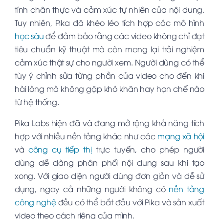
tính chân thực và cảm xúc tự nhiên của nội dung.
Tuy nhiên, Pika đã khéo léo tích hợp các mô hình
học sâu
để đảm bảo rằng các video không chỉ đạt
tiêu chuẩn kỹ thuật mà còn mang lại trải nghiệm
cảm xúc thật sự cho người xem. Người dùng có thể
tùy ý chỉnh sửa từng phần của video cho đến khi
hài lòng mà không gặp khó khăn hay hạn chế nào
từ hệ thống.
Pika Labs hiện đã và đang mở rộng khả năng tích
hợp với nhiều nền tảng khác như các
mạng xã hội
và
công cụ tiếp thị
trực tuyến, cho phép người
dùng dễ dàng phân phối nội dung sau khi tạo
xong. Với giao diện người dùng đơn giản và dễ sử
dụng, ngay cả những người không có
nền tảng
công nghệ
đều có thể bắt đầu với Pika và sản xuất
video theo cách riêng của mình.