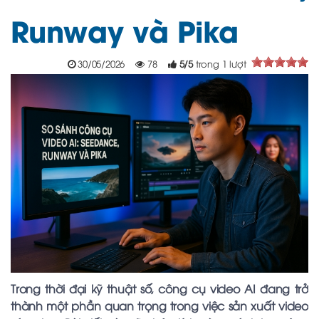
Runway và Pika
30/05/2026
78
5
/
5
trong
1
lượt
Trong thời đại kỹ thuật số, công cụ video AI đang trở
thành một phần quan trọng trong việc sản xuất video