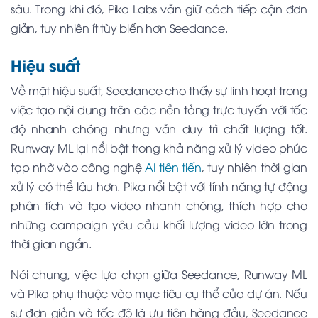
sâu. Trong khi đó, Pika Labs vẫn giữ cách tiếp cận đơn
giản, tuy nhiên ít tùy biến hơn Seedance.
Hiệu suất
Về mặt hiệu suất, Seedance cho thấy sự linh hoạt trong
việc tạo nội dung trên các nền tảng trực tuyến với tốc
độ nhanh chóng nhưng vẫn duy trì chất lượng tốt.
Runway ML lại nổi bật trong khả năng xử lý video phức
tạp nhờ vào công nghệ
AI tiên tiến
, tuy nhiên thời gian
xử lý có thể lâu hơn. Pika nổi bật với tính năng tự động
phân tích và tạo video nhanh chóng, thích hợp cho
những campaign yêu cầu khối lượng video lớn trong
thời gian ngắn.
Nói chung, việc lựa chọn giữa Seedance, Runway ML
và Pika phụ thuộc vào mục tiêu cụ thể của dự án. Nếu
sự đơn giản và tốc độ là ưu tiên hàng đầu, Seedance