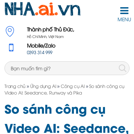
MENU
Thành phố Thủ Đức,
Hồ Chí Minh, Việt Nam
Mobile/Zalo
0393 314 999
Trang chủ
»
Ứng dụng AI
»
Công cụ AI
»
So sánh công cụ
Video AI: Seedance, Runway và Pika
So sánh công cụ
Video AI: Seedance,