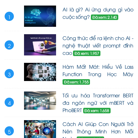
AI là gì? Ai ứng dụng gì vào
cuộc sống?
1
Đã xem: 2.140
Công thức để ra lệnh cho AI -
nghệ thuật viết prompt đỉnh
2
cao
Đã xem: 1.957
Hàm Mất Mát: Hiểu Về Loss
Function Trong Học Máy
3
Đã xem: 1.755
Tối ưu hóa Transformer BERT
đa ngôn ngữ với mBERT và
4
PhoBERT
Đã xem: 1.658
Cách AI Giúp Con Người Trở
Nên Thông Minh Hơn Mỗi
5