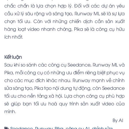
chắc chắn là lựa chọn hợp lý. Đối với các dự án yêu
cầu xử lý sâu rộng và sáng tạo, Runway ML sẽ là sự lựa
chọn tối ưu. Còn với những chiến dịch cần sản xuất
hàng loạt video nhanh chóng, Pika sẽ là công cụ hữu
ích nhất.
Kết luận
Sau khi so sánh các công cụ Seedance, Runway ML và
Pika, mỗi công cụ có những ưu điểm riêng biệt phục vụ
cho các mục đích khác nhau. Runway mạnh về chỉnh
sửa sáng tạo, Pika tạo nội dung tự động, còn Seedance
tối ưu cho nền tảng xã hội. Lựa chọn công cụ phù hợp
sẽ giúp bạn tối ưu hoá quy trình sản xuất video của
mình.
By AI
Seedance
,
Runway
,
Pika
,
công cụ AI
,
chỉnh sửa