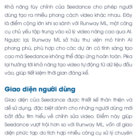
Khả năng tùy chỉnh của Seedance cho phép người
dùng tạo ra nhiều phong cách video khác nhau. Đây
là điểm cộng lớn khi so sánh với Runway ML, một công
cụ chủ yếu tập trung vào xử lý video nâng cao qua AI.
Ngược lại, Runway ML sở hữu thư viện mô hình AI
phong phú, phù hợp cho các dự án có tính sáng tạo
cao mà Seedance không thể đáp ứng hoàn toàn. Pika
lại hướng tới khả năng tạo video tự động từ dữ liệu đầu
vào, giúp tiết kiệm thời gian đáng kể.
Giao diện người dùng
Giao diện của Seedance được thiết kế thân thiện và
dễ sử dụng, đặc biệt dành cho những người dùng mới
bắt đầu tìm hiểu về chỉnh sửa video. Điểm này giúp
Seedance vượt trội hơn so với Runway ML, vốn dĩ giao
diện phức tạp do tích hợp nhiều công cụ xử lý chuyên