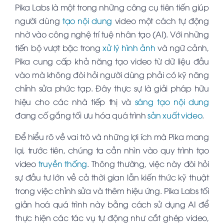
Pika Labs là một trong những công cụ tiên tiến giúp
người dùng
tạo nội dung
video một cách tự động
nhờ vào công nghệ trí tuệ nhân tạo (AI). Với những
tiến bộ vượt bậc trong
xử lý hình ảnh
và ngữ cảnh,
Pika cung cấp khả năng tạo video từ dữ liệu đầu
vào mà không đòi hỏi người dùng phải có kỹ năng
chỉnh sửa phức tạp. Đây thực sự là giải pháp hữu
hiệu cho các nhà tiếp thị và
sáng tạo nội dung
đang cố gắng tối ưu hóa quá trình
sản xuất video
.
Để hiểu rõ về vai trò và những lợi ích mà Pika mang
lại, trước tiên, chúng ta cần nhìn vào quy trình tạo
video
truyền thống
. Thông thường, việc này đòi hỏi
sự đầu tư lớn về cả thời gian lẫn kiến thức kỹ thuật
trong việc chỉnh sửa và thêm hiệu ứng. Pika Labs tối
giản hoá quá trình này bằng cách sử dụng AI để
thực hiện các tác vụ tự động như cắt ghép video,