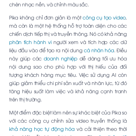
chèn nhạc nền, và chỉnh màu sắc.
Pika không chỉ đơn giản là một
công cụ tạo video
,
mà còn là một hệ thống hỗ trợ toàn diện cho các
chiến dịch tiếp thị và truyền thông. Nó có khả năng
phân tích hành vi
người xem và tích hợp các dữ
liệu đầu vào để tạo ra nội dung
cá nhân hóa
. Điều
này giúp các
doanh nghiệp
dễ dàng tối ưu hóa
nội dung sao cho phù hợp với thị hiếu của đối
tượng khách hàng mục tiêu. Việc sử dụng AI còn
giúp giảm thiểu chi phí sản xuất và nhân lực, từ đó
tăng hiệu suất làm việc và khả năng cạnh tranh
trên thị trường.
Một điểm đặc biệt làm nên sự khác biệt của Pika so
với các công cụ chỉnh sửa video truyền thống là
khả năng học
tự động hóa
và cải thiện theo thời