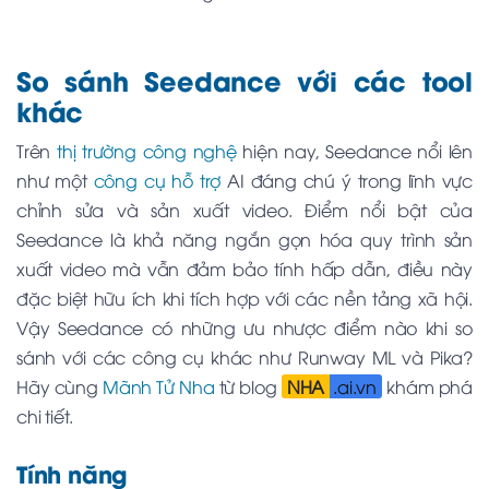
So sánh Seedance với các tool
khác
Trên
thị trường công nghệ
hiện nay, Seedance nổi lên
như một
công cụ hỗ trợ
AI đáng chú ý trong lĩnh vực
chỉnh sửa và sản xuất video. Điểm nổi bật của
Seedance là khả năng ngắn gọn hóa quy trình sản
xuất video mà vẫn đảm bảo tính hấp dẫn, điều này
đặc biệt hữu ích khi tích hợp với các nền tảng xã hội.
Vậy Seedance có những ưu nhược điểm nào khi so
sánh với các công cụ khác như Runway ML và Pika?
Hãy cùng
Mãnh Tử Nha
từ blog
NHA
.ai.vn
khám phá
chi tiết.
Tính năng