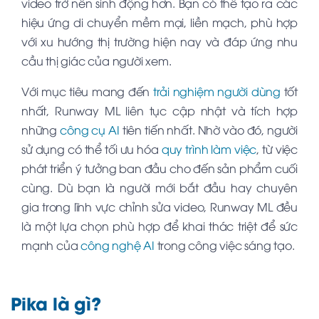
video trở nên sinh động hơn. Bạn có thể tạo ra các
hiệu ứng di chuyển mềm mại, liền mạch, phù hợp
với xu hướng thị trường hiện nay và đáp ứng nhu
cầu thị giác của người xem.
Với mục tiêu mang đến
trải nghiệm người dùng
tốt
nhất, Runway ML liên tục cập nhật và tích hợp
những
công cụ AI
tiên tiến nhất. Nhờ vào đó, người
sử dụng có thể tối ưu hóa
quy trình làm việc
, từ việc
phát triển ý tưởng ban đầu cho đến sản phẩm cuối
cùng. Dù bạn là người mới bắt đầu hay chuyên
gia trong lĩnh vực chỉnh sửa video, Runway ML đều
là một lựa chọn phù hợp để khai thác triệt để sức
mạnh của
công nghệ AI
trong công việc sáng tạo.
Pika là gì?