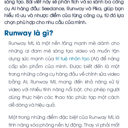
sáng tạo. Bài viết này sẽ phân tích và so sánh ba công
cụ AI hàng đầu: Seedance, Runway và Pika, giúp bạn
hiểu rõ ưu và nhược điểm của từng công cụ, từ đó lựa
chọn phù hợp cho nhu cầu của mình.
Runway là gì?
Runway ML là một nền tảng mạnh mẽ dành cho
những ai đam mê sáng tạo video và muốn tận
dụng sức mạnh của
trí tuệ nhân tạo
(AI) để nâng
cấp sản phẩm của mình. Được biết đến là một
trong những công cụ hàng đầu về chỉnh sửa video
bằng AI, Runway ML mang đến khả năng xử lý
video với nhiều tính năng nổi bật, cho phép người
dùng thực hiện các thao tác phức tạp một cách
dễ dàng và hiệu quả.
Một trong những điểm đặc biệt của Runway ML là
tính năng xóa phông nền tự động. Thay vì phải mất