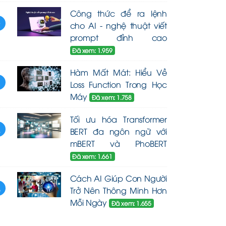
Công thức để ra lệnh
2
cho AI - nghệ thuật viết
prompt đỉnh cao
Đã xem: 1.959
Hàm Mất Mát: Hiểu Về
3
Loss Function Trong Học
Máy
Đã xem: 1.758
Tối ưu hóa Transformer
4
BERT đa ngôn ngữ với
mBERT và PhoBERT
Đã xem: 1.661
Cách AI Giúp Con Người
5
Trở Nên Thông Minh Hơn
Mỗi Ngày
Đã xem: 1.655