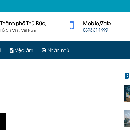
Thành phố Thủ Đức,
Mobile/Zalo
0393 314 999
Hồ Chí Minh, Việt Nam
I
Việc làm
Nhắn nhủ
B