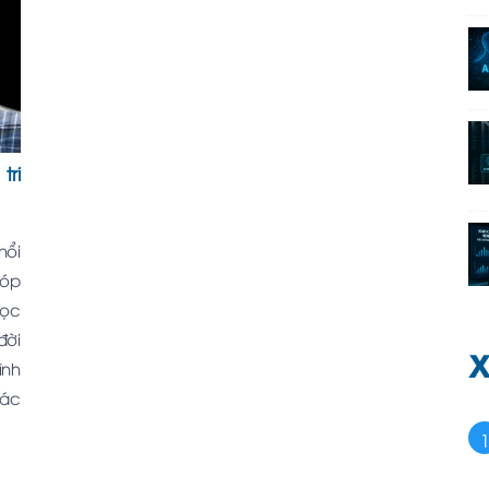
trí
nổi
góp
học
đời
X
ình
các