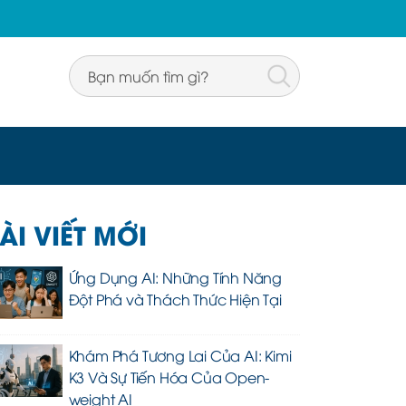
ÀI VIẾT MỚI
Ứng Dụng AI: Những Tính Năng
Đột Phá và Thách Thức Hiện Tại
Khám Phá Tương Lai Của AI: Kimi
K3 Và Sự Tiến Hóa Của Open-
weight AI