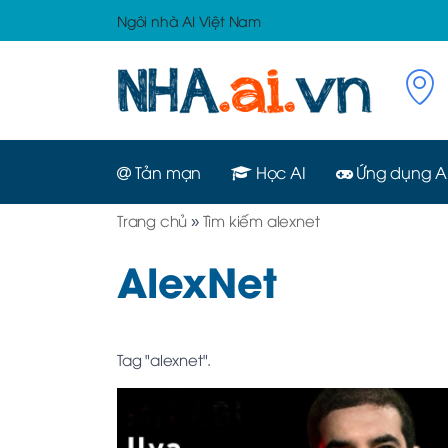
Ngôi nhà AI Việt Nam
Tản mạn
Học AI
Ứng dụng A
Trang chủ
»
Tìm kiếm alexnet
AlexNet
Tag "alexnet".