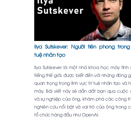
Ilya Sutskever: Người tiên phong trong 
tuệ nhân tạo
Ilya Sutskever là một nhà khoa học máy tính 
tiếng thế giới, được biết đến với những đóng 
quan trọng trong lĩnh vực trí tuệ nhân tạo và 
máy. Bài viết này sẽ dẫn dắt bạn qua cuộc 
và sự nghiệp của ông, khám phá các công tr
nghiên cứu nổi bật và vai trò của ông trong 
tổ chức hàng đầu như OpenAI.