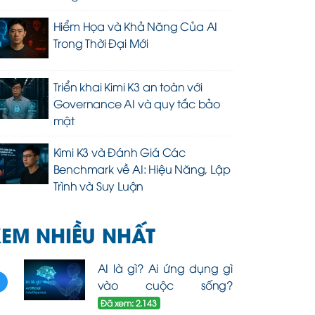
Hiểm Họa và Khả Năng Của AI
Trong Thời Đại Mới
Triển khai Kimi K3 an toàn với
Governance AI và quy tắc bảo
mật
Kimi K3 và Đánh Giá Các
Benchmark về AI: Hiệu Năng, Lập
Trình và Suy Luận
EM NHIỀU NHẤT
AI là gì? Ai ứng dụng gì
1
vào cuộc sống?
Đã xem: 2.143