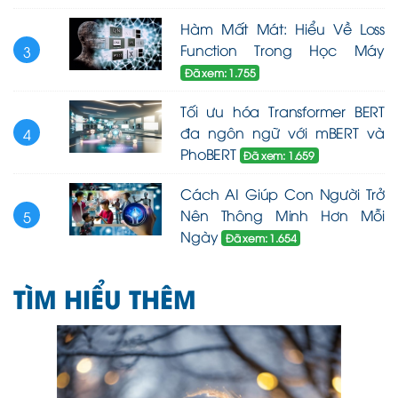
Hàm Mất Mát: Hiểu Về Loss
Function Trong Học Máy
3
Đã xem: 1.755
Tối ưu hóa Transformer BERT
đa ngôn ngữ với mBERT và
4
PhoBERT
Đã xem: 1.659
Cách AI Giúp Con Người Trở
Nên Thông Minh Hơn Mỗi
5
Ngày
Đã xem: 1.654
TÌM HIỂU THÊM