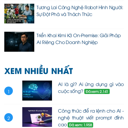
Tương Lai Công Nghệ Robot Hình Người:
Sự Đột Phá và Thách Thức
Triển Khai Kimi K3 On-Premise: Giải Pháp
AI Riêng Cho Doanh Nghiệp
XEM NHIỀU NHẤT
AI là gì? Ai ứng dụng gì vào
cuộc sống?
1
Đã xem: 2.141
Công thức để ra lệnh cho AI -
nghệ thuật viết prompt đỉnh
2
cao
Đã xem: 1.958