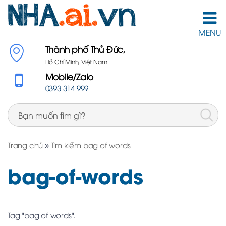
MENU
Thành phố Thủ Đức,
Hồ Chí Minh, Việt Nam
Mobile/Zalo
0393 314 999
Trang chủ
»
Tìm kiếm bag of words
bag-of-words
Tag "bag of words".