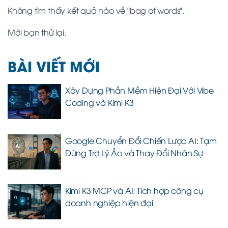
Không tìm thấy kết quả nào về "bag of words".
Mời bạn thử lại.
BÀI VIẾT MỚI
Xây Dựng Phần Mềm Hiện Đại Với Vibe
Coding và Kimi K3
Google Chuyển Đổi Chiến Lược AI: Tạm
Dừng Trợ Lý Ảo và Thay Đổi Nhân Sự
Kimi K3 MCP và AI: Tích hợp công cụ
doanh nghiệp hiện đại