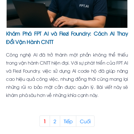
Khám Phá FPT AI và Flezi Foundry: Cách AI Thay
Đổi Vận Hành CNTT
Công nghệ AI đã trở thành một phần không thể thiếu
trong vận hành CNTT hiện đại. Với sự phát triển của FPT AI
và Flezi Foundry, việc sử dụng AI code hộ đã giúp nâng
cao hiệu quả công việc, nhưng đồng thời cũng mang lại
những rủi ro bảo mật cần được quản lý. Bài viết này sẽ
khám phá sâu hơn về những khía cạnh này.
1
2
Tiếp
Cuối