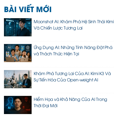
BÀI VIẾT MỚI
Moonshot AI: Khám Phá Hệ Sinh Thái Kimi
Và Chiến Lược Tương Lai
Ứng Dụng AI: Những Tính Năng Đột Phá
và Thách Thức Hiện Tại
Khám Phá Tương Lai Của AI: Kimi K3 Và
Sự Tiến Hóa Của Open-weight AI
Hiểm Họa và Khả Năng Của AI Trong
Thời Đại Mới