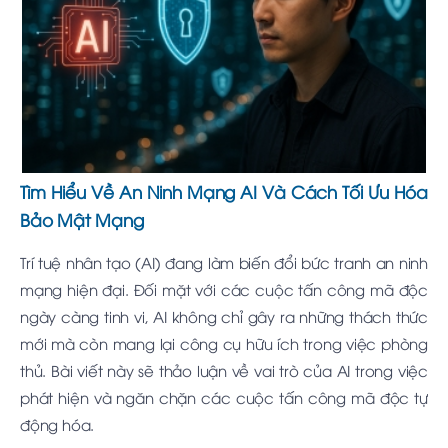
Tìm Hiểu Về An Ninh Mạng AI Và Cách Tối Ưu Hóa
Bảo Mật Mạng
Trí tuệ nhân tạo (AI) đang làm biến đổi bức tranh an ninh
mạng hiện đại. Đối mặt với các cuộc tấn công mã độc
ngày càng tinh vi, AI không chỉ gây ra những thách thức
mới mà còn mang lại công cụ hữu ích trong việc phòng
thủ. Bài viết này sẽ thảo luận về vai trò của AI trong việc
phát hiện và ngăn chặn các cuộc tấn công mã độc tự
động hóa.