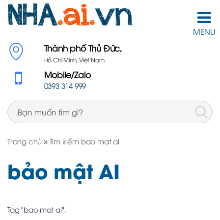
MENU
Thành phố Thủ Đức,
Hồ Chí Minh, Việt Nam
Mobile/Zalo
0393 314 999
Trang chủ
»
Tìm kiếm bao mat ai
bảo mật AI
Tag "bao mat ai".