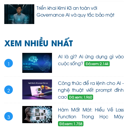
Triển khai Kimi K3 an toàn với
Governance AI và quy tắc bảo mật
XEM NHIỀU NHẤT
AI là gì? Ai ứng dụng gì vào
cuộc sống?
1
Đã xem: 2.144
Công thức để ra lệnh cho AI -
nghệ thuật viết prompt đỉnh
2
cao
Đã xem: 1.960
Hàm Mất Mát: Hiểu Về Loss
Function Trong Học Máy
3
Đã xem: 1.758