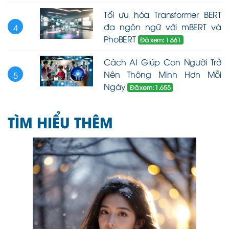
Tối ưu hóa Transformer BERT
đa ngôn ngữ với mBERT và
4
PhoBERT
Đã xem: 1.661
Cách AI Giúp Con Người Trở
Nên Thông Minh Hơn Mỗi
5
Ngày
Đã xem: 1.655
TÌM HIỂU THÊM