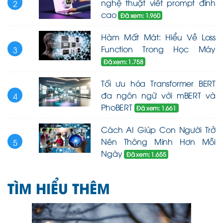
nghệ thuật viết prompt đỉnh
2
cao
Đã xem: 1.960
Hàm Mất Mát: Hiểu Về Loss
Function Trong Học Máy
3
Đã xem: 1.758
Tối ưu hóa Transformer BERT
đa ngôn ngữ với mBERT và
4
PhoBERT
Đã xem: 1.661
Cách AI Giúp Con Người Trở
Nên Thông Minh Hơn Mỗi
5
Ngày
Đã xem: 1.655
TÌM HIỂU THÊM