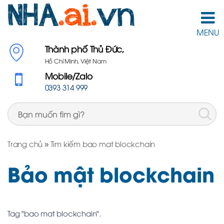
MENU
Thành phố Thủ Đức,
Hồ Chí Minh, Việt Nam
Mobile/Zalo
0393 314 999
Trang chủ
»
Tìm kiếm bao mat blockchain
Bảo mật blockchain
Tag "bao mat blockchain".