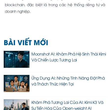
blockchain, đặc biệt là trong các hệ thống riêng tư và
doanh nghiệp.
BÀI VIẾT MỚI
Moonshot AI: Khám Phá Hệ Sinh Thái Kimi
Và Chiến Lược Tương Lai
Ứng Dụng AI: Những Tính Năng Đột Phá
và Thách Thức Hiện Tại
Khám Phá Tương Lai Của AI: Kimi K3 Và
Sự Tiến Hóa Của Open-weight AI