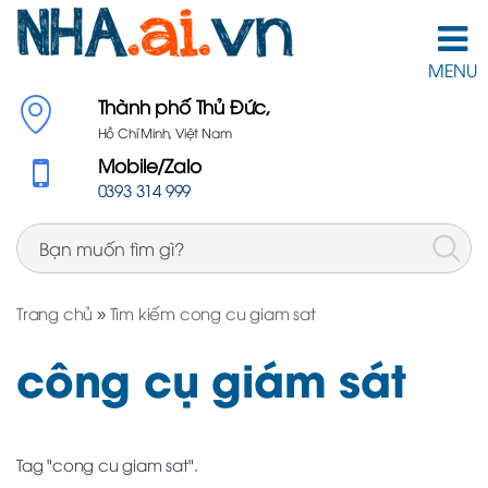
MENU
Thành phố Thủ Đức,
Hồ Chí Minh, Việt Nam
Mobile/Zalo
0393 314 999
Trang chủ
»
Tìm kiếm cong cu giam sat
công cụ giám sát
Tag "cong cu giam sat".