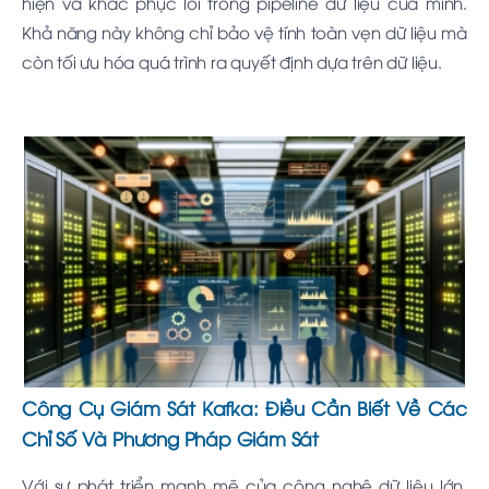
hiện và khắc phục lỗi trong pipeline dữ liệu của mình.
Khả năng này không chỉ bảo vệ tính toàn vẹn dữ liệu mà
còn tối ưu hóa quá trình ra quyết định dựa trên dữ liệu.
Công Cụ Giám Sát Kafka: Điều Cần Biết Về Các
Chỉ Số Và Phương Pháp Giám Sát
Với sự phát triển mạnh mẽ của công nghệ dữ liệu lớn,