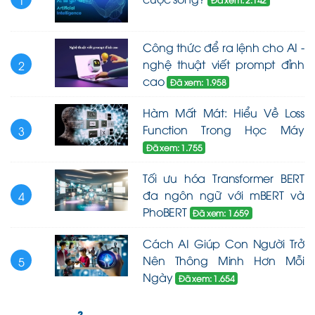
1
Công thức để ra lệnh cho AI -
nghệ thuật viết prompt đỉnh
2
cao
Đã xem: 1.958
Hàm Mất Mát: Hiểu Về Loss
Function Trong Học Máy
3
Đã xem: 1.755
Tối ưu hóa Transformer BERT
đa ngôn ngữ với mBERT và
4
PhoBERT
Đã xem: 1.659
Cách AI Giúp Con Người Trở
Nên Thông Minh Hơn Mỗi
5
Ngày
Đã xem: 1.654