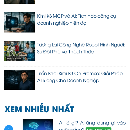
Kimi K3 MCP và AI: Tích hợp công cụ
doanh nghiệp hiện đại
Tương Lai Công Nghệ Robot Hình Người:
Sự Đột Phá và Thách Thức
Triển Khai Kimi K3 On-Premise: Giải Pháp
AI Riêng Cho Doanh Nghiệp
XEM NHIỀU NHẤT
AI là gì? Ai ứng dụng gì vào
cuộc sống?
Đã xem: 2.142