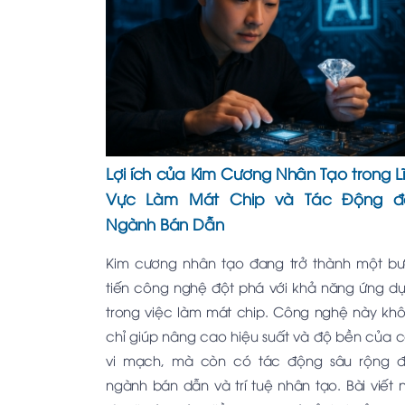
Lợi ích của Kim Cương Nhân Tạo trong L
Vực Làm Mát Chip và Tác Động đ
Ngành Bán Dẫn
Kim cương nhân tạo đang trở thành một b
tiến công nghệ đột phá với khả năng ứng d
trong việc làm mát chip. Công nghệ này kh
chỉ giúp nâng cao hiệu suất và độ bền của 
vi mạch, mà còn có tác động sâu rộng 
ngành bán dẫn và trí tuệ nhân tạo. Bài viết 