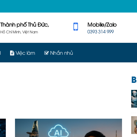
Thành phố Thủ Đức,
Mobile/Zalo
0393 314 999
Hồ Chí Minh, Việt Nam
I
Việc làm
Nhắn nhủ
B