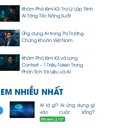
Khám Phá Kimi K3: Trợ Lý Lập Trình
AI Tăng Tốc Năng Suất
Ứng dụng AI trong Thị Trường
Chứng Khoán Việt Nam
Khám Phá Kimi K3 và Long
Context – 1 Triệu Token Trong
Phân Tích Tài Liệu và AI
EM NHIỀU NHẤT
AI là gì? Ai ứng dụng gì
1
vào cuộc sống?
Đã xem: 2.137