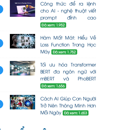
Công thức để ra lệnh
2
cho AI - nghệ thuật viết
prompt đỉnh cao
Đã xem: 1.952
Hàm Mất Mát: Hiểu Về
3
Loss Function Trong Học
Máy
Đã xem: 1.752
Tối ưu hóa Transformer
4
BERT đa ngôn ngữ với
mBERT và PhoBERT
Đã xem: 1.656
Cách AI Giúp Con Người
5
Trở Nên Thông Minh Hơn
Mỗi Ngày
Đã xem: 1.653