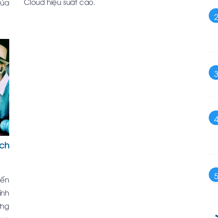
Cloud hiệu suất cao.
của
ch
iến
ính
ứng