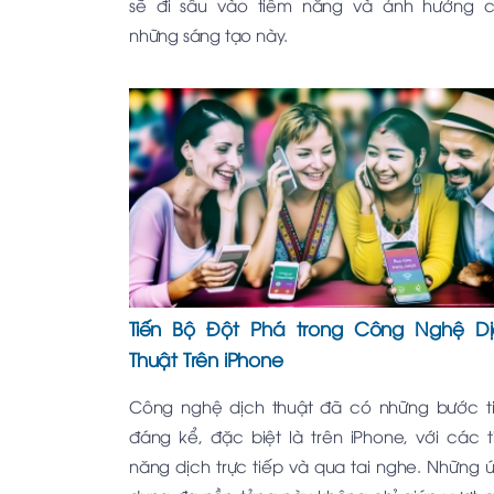
sẽ đi sâu vào tiềm năng và ảnh hưởng 
những sáng tạo này.
Tiến Bộ Đột Phá trong Công Nghệ Dị
Thuật Trên iPhone
Công nghệ dịch thuật đã có những bước t
đáng kể, đặc biệt là trên iPhone, với các t
năng dịch trực tiếp và qua tai nghe. Những 