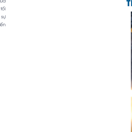
T
qua
tối
 sự
đến