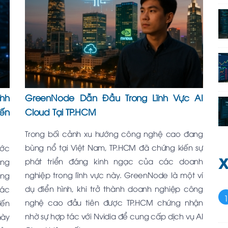
ĩnh
GreenNode Dẫn Đầu Trong Lĩnh Vực AI
ến
Cloud Tại TP.HCM
Trong bối cảnh xu hướng công nghệ cao đang
bùng nổ tại Việt Nam, TP.HCM đã chứng kiến sự
ước
X
phát triển đáng kinh ngạc của các doanh
ụng
nghiệp trong lĩnh vực này. GreenNode là một ví
ông
dụ điển hình, khi trở thành doanh nghiệp công
các
nghệ cao đầu tiên được TP.HCM chứng nhận
đến
nhờ sự hợp tác với Nvidia để cung cấp dịch vụ AI
này