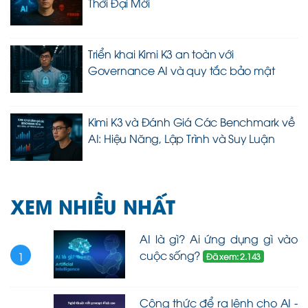
Thời Đại Mới
Triển khai Kimi K3 an toàn với
Governance AI và quy tắc bảo mật
Kimi K3 và Đánh Giá Các Benchmark về
AI: Hiệu Năng, Lập Trình và Suy Luận
XEM NHIỀU NHẤT
AI là gì? Ai ứng dụng gì vào
cuộc sống?
1
Đã xem: 2.143
Công thức để ra lệnh cho AI -