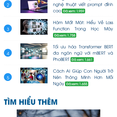
nghệ thuật viết prompt đỉnh
2
cao
Đã xem: 1.959
Hàm Mất Mát: Hiểu Về Loss
Function Trong Học Máy
3
Đã xem: 1.758
Tối ưu hóa Transformer BERT
đa ngôn ngữ với mBERT và
4
PhoBERT
Đã xem: 1.661
Cách AI Giúp Con Người Trở
Nên Thông Minh Hơn Mỗi
5
Ngày
Đã xem: 1.655
TÌM HIỂU THÊM