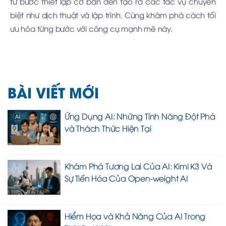
từ bước thiết lập cơ bản đến tạo ra các tác vụ chuyên
biệt như dịch thuật và lập trình. Cùng khám phá cách tối
ưu hóa từng bước với công cụ mạnh mẽ này.
BÀI VIẾT MỚI
Ứng Dụng AI: Những Tính Năng Đột Phá
và Thách Thức Hiện Tại
Khám Phá Tương Lai Của AI: Kimi K3 Và
Sự Tiến Hóa Của Open-weight AI
Hiểm Họa và Khả Năng Của AI Trong