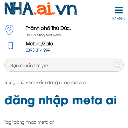
MENU
Thành phố Thủ Đức,
Hồ Chí Minh, Việt Nam
Mobile/Zalo
0393 314 999
Trang chủ
»
Tìm kiếm dang nhap meta ai
đăng nhập meta ai
Tag "dang nhap meta ai".