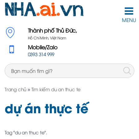
MENU
Thành phố Thủ Đức,
Hồ Chí Minh, Việt Nam
Mobile/Zalo
0393 314 999
Trang chủ
»
Tìm kiếm du an thuc te
dự án thực tế
Tag "du an thuc te".