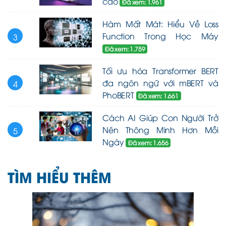
cao
Đã xem: 1.961
Hàm Mất Mát: Hiểu Về Loss
Function Trong Học Máy
3
Đã xem: 1.759
Tối ưu hóa Transformer BERT
đa ngôn ngữ với mBERT và
4
PhoBERT
Đã xem: 1.661
Cách AI Giúp Con Người Trở
Nên Thông Minh Hơn Mỗi
5
Ngày
Đã xem: 1.656
TÌM HIỂU THÊM