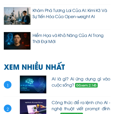
Khám Phá Tương Lai Của AI: Kimi K3 Và
Sự Tiến Hóa Của Open-weight AI
Hiểm Họa và Khả Năng Của AI Trong
Thời Đại Mới
XEM NHIỀU NHẤT
AI là gì? Ai ứng dụng gì vào
cuộc sống?
1
Đã xem: 2.145
Công thức để ra lệnh cho AI -
nghệ thuật viết prompt đỉnh
2