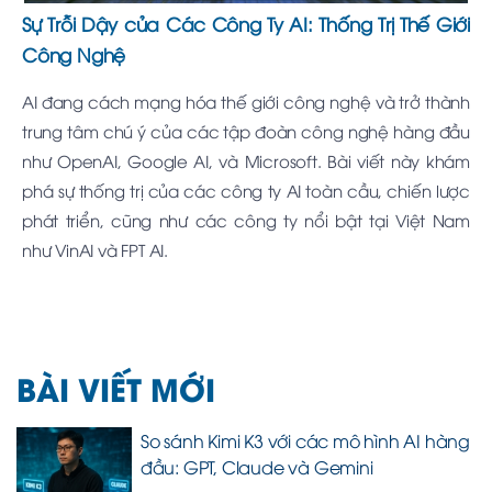
Sự Trỗi Dậy của Các Công Ty AI: Thống Trị Thế Giới
Công Nghệ
AI đang cách mạng hóa thế giới công nghệ và trở thành
trung tâm chú ý của các tập đoàn công nghệ hàng đầu
như OpenAI, Google AI, và Microsoft. Bài viết này khám
phá sự thống trị của các công ty AI toàn cầu, chiến lược
phát triển, cũng như các công ty nổi bật tại Việt Nam
như VinAI và FPT AI.
BÀI VIẾT MỚI
So sánh Kimi K3 với các mô hình AI hàng
đầu: GPT, Claude và Gemini