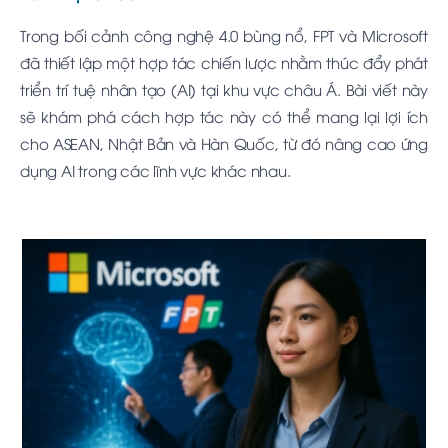
Trong bối cảnh công nghệ 4.0 bùng nổ, FPT và Microsoft
đã thiết lập một hợp tác chiến lược nhằm thúc đẩy phát
triển trí tuệ nhân tạo (AI) tại khu vực châu Á. Bài viết này
sẽ khám phá cách hợp tác này có thể mang lại lợi ích
cho ASEAN, Nhật Bản và Hàn Quốc, từ đó nâng cao ứng
dụng AI trong các lĩnh vực khác nhau.