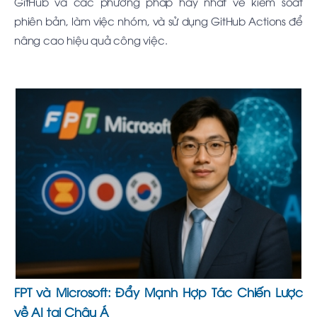
GitHub và các phương pháp hay nhất về kiểm soát
phiên bản, làm việc nhóm, và sử dụng GitHub Actions để
nâng cao hiệu quả công việc.
FPT và Microsoft: Đẩy Mạnh Hợp Tác Chiến Lược
về AI tại Châu Á