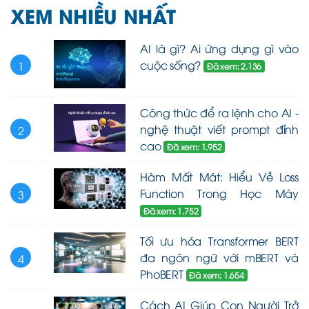
XEM NHIỀU NHẤT
AI là gì? Ai ứng dụng gì vào
cuộc sống?
1
Đã xem: 2.136
Công thức để ra lệnh cho AI -
nghệ thuật viết prompt đỉnh
2
cao
Đã xem: 1.952
Hàm Mất Mát: Hiểu Về Loss
Function Trong Học Máy
3
Đã xem: 1.752
Tối ưu hóa Transformer BERT
đa ngôn ngữ với mBERT và
4
PhoBERT
Đã xem: 1.654
Cách AI Giúp Con Người Trở