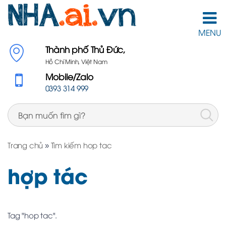
MENU
Thành phố Thủ Đức,
Hồ Chí Minh, Việt Nam
Mobile/Zalo
0393 314 999
Trang chủ
»
Tìm kiếm hop tac
hợp tác
Tag "hop tac".