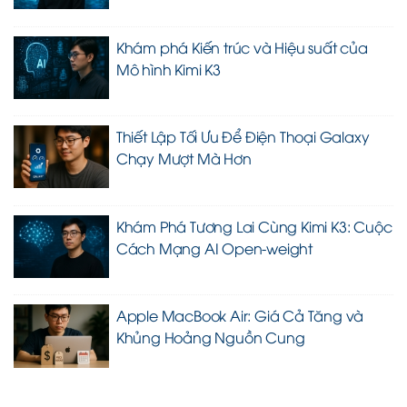
Khám phá Kiến trúc và Hiệu suất của
Mô hình Kimi K3
Thiết Lập Tối Ưu Để Điện Thoại Galaxy
Chạy Mượt Mà Hơn
Khám Phá Tương Lai Cùng Kimi K3: Cuộc
Cách Mạng AI Open-weight
Apple MacBook Air: Giá Cả Tăng và
Khủng Hoảng Nguồn Cung