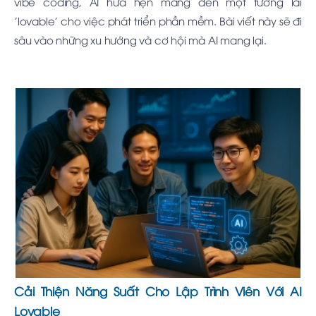
vibe coding, AI hứa hẹn mang đến một tương lai
'lovable' cho việc phát triển phần mềm. Bài viết này sẽ đi
sâu vào những xu hướng và cơ hội mà AI mang lại.
Cải Thiện Năng Suất Cho Lập Trình Viên Với AI
Lovable