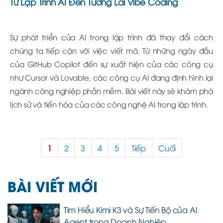
Từ Lập Trình AI Đến Tương Lai Vibe Coding
Sự phát triển của AI trong lập trình đã thay đổi cách
chúng ta tiếp cận với việc viết mã. Từ những ngày đầu
của GitHub Copilot đến sự xuất hiện của các công cụ
như Cursor và Lovable, các công cụ AI đang định hình lại
ngành công nghiệp phần mềm. Bài viết này sẽ khám phá
lịch sử và tiến hóa của các công nghệ AI trong lập trình.
1
2
3
4
5
Tiếp
Cuối
BÀI VIẾT MỚI
Tìm Hiểu Kimi K3 và Sự Tiến Bộ của AI
Agent trong Doanh Nghiệp