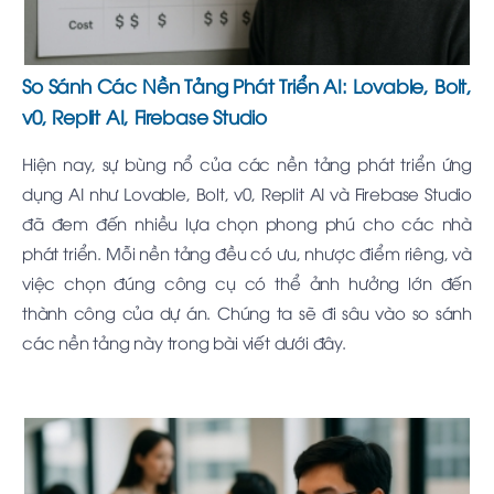
So Sánh Các Nền Tảng Phát Triển AI: Lovable, Bolt,
v0, Replit AI, Firebase Studio
Hiện nay, sự bùng nổ của các nền tảng phát triển ứng
dụng AI như Lovable, Bolt, v0, Replit AI và Firebase Studio
đã đem đến nhiều lựa chọn phong phú cho các nhà
phát triển. Mỗi nền tảng đều có ưu, nhược điểm riêng, và
việc chọn đúng công cụ có thể ảnh hưởng lớn đến
thành công của dự án. Chúng ta sẽ đi sâu vào so sánh
các nền tảng này trong bài viết dưới đây.