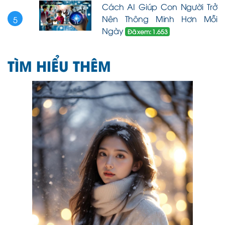
Cách AI Giúp Con Người Trở
Nên Thông Minh Hơn Mỗi
5
Ngày
Đã xem: 1.653
TÌM HIỂU THÊM