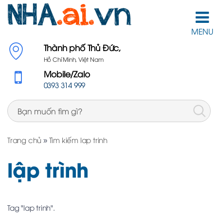
MENU
Thành phố Thủ Đức,
Hồ Chí Minh, Việt Nam
Mobile/Zalo
0393 314 999
Trang chủ
»
Tìm kiếm lap trinh
lập trình
Tag "lap trinh".