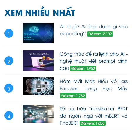
XEM NHIỀU NHẤT
AI là gì? Ai ứng dụng gì vào
cuộc sống?
1
Đã xem: 2.139
Công thức để ra lệnh cho AI -
nghệ thuật viết prompt đỉnh
2
cao
Đã xem: 1.952
Hàm Mất Mát: Hiểu Về Loss
Function Trong Học Máy
3
Đã xem: 1.752
Tối ưu hóa Transformer BERT
đa ngôn ngữ với mBERT và
4
PhoBERT
Đã xem: 1.656