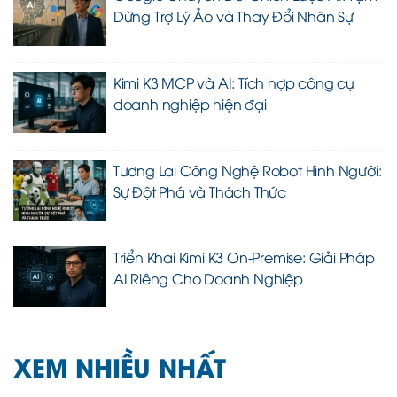
Dừng Trợ Lý Ảo và Thay Đổi Nhân Sự
Kimi K3 MCP và AI: Tích hợp công cụ
doanh nghiệp hiện đại
Tương Lai Công Nghệ Robot Hình Người:
Sự Đột Phá và Thách Thức
Triển Khai Kimi K3 On-Premise: Giải Pháp
AI Riêng Cho Doanh Nghiệp
XEM NHIỀU NHẤT