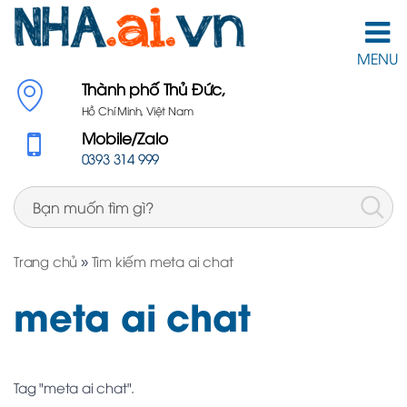
MENU
Thành phố Thủ Đức,
Hồ Chí Minh, Việt Nam
Mobile/Zalo
0393 314 999
Trang chủ
»
Tìm kiếm meta ai chat
meta ai chat
Tag "meta ai chat".