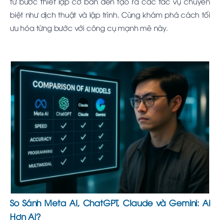
từ bước thiết lập cơ bản đến tạo ra các tác vụ chuyên
biệt như dịch thuật và lập trình. Cùng khám phá cách tối
ưu hóa từng bước với công cụ mạnh mẽ này.
So Sánh Meta AI, ChatGPT, Claude và Gemini: Ai
Hơn Ai?