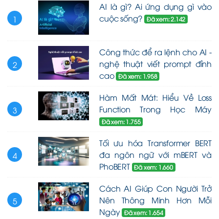
AI là gì? Ai ứng dụng gì vào
cuộc sống?
1
Đã xem: 2.142
Công thức để ra lệnh cho AI -
nghệ thuật viết prompt đỉnh
2
cao
Đã xem: 1.958
Hàm Mất Mát: Hiểu Về Loss
Function Trong Học Máy
3
Đã xem: 1.755
Tối ưu hóa Transformer BERT
đa ngôn ngữ với mBERT và
4
PhoBERT
Đã xem: 1.660
Cách AI Giúp Con Người Trở
Nên Thông Minh Hơn Mỗi
5
Ngày
Đã xem: 1.654