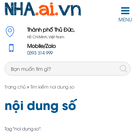
MENU
Thành phố Thủ Đức,
Hồ Chí Minh, Việt Nam
Mobile/Zalo
0393 314 999
Trang chủ
»
Tìm kiếm noi dung so
nội dung số
Tag "noi dung so".