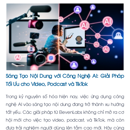
Sáng Tạo Nội Dung với Công Nghệ AI: Giải Pháp
Tối Ưu cho Video, Podcast và TikTok
Trong kỷ nguyên số hóa hiện nay, việc ứng dụng công
nghệ AI vào sáng tạo nội dung đang trở thành xu hướng
tất yếu. Các giải pháp từ ElevenLabs không chỉ mở ra cơ
hội mới cho việc tạo video, podcast, và TikTok, mà còn
đưa trải nghiệm người dùng lên tầm cao mới. Hãy cùng