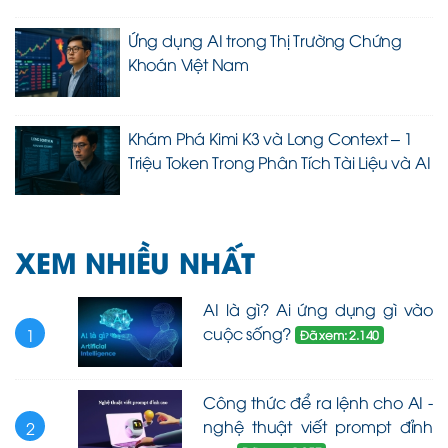
Ứng dụng AI trong Thị Trường Chứng
Khoán Việt Nam
Khám Phá Kimi K3 và Long Context – 1
Triệu Token Trong Phân Tích Tài Liệu và AI
XEM NHIỀU NHẤT
AI là gì? Ai ứng dụng gì vào
cuộc sống?
1
Đã xem: 2.140
Công thức để ra lệnh cho AI -
nghệ thuật viết prompt đỉnh
2