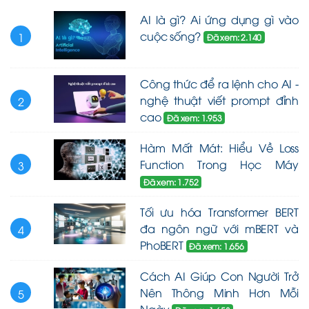
AI là gì? Ai ứng dụng gì vào
cuộc sống?
1
Đã xem: 2.140
Công thức để ra lệnh cho AI -
nghệ thuật viết prompt đỉnh
2
cao
Đã xem: 1.953
Hàm Mất Mát: Hiểu Về Loss
Function Trong Học Máy
3
Đã xem: 1.752
Tối ưu hóa Transformer BERT
đa ngôn ngữ với mBERT và
4
PhoBERT
Đã xem: 1.656
Cách AI Giúp Con Người Trở
Nên Thông Minh Hơn Mỗi
5