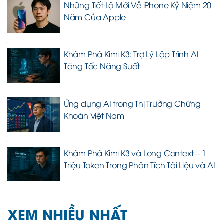
Những Tiết Lộ Mới Về iPhone Kỷ Niệm 20
Năm Của Apple
Khám Phá Kimi K3: Trợ Lý Lập Trình AI
Tăng Tốc Năng Suất
Ứng dụng AI trong Thị Trường Chứng
Khoán Việt Nam
Khám Phá Kimi K3 và Long Context – 1
Triệu Token Trong Phân Tích Tài Liệu và AI
XEM NHIỀU NHẤT