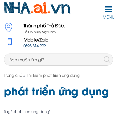
MENU
Thành phố Thủ Đức,
Hồ Chí Minh, Việt Nam
Mobile/Zalo
0393 314 999
Trang chủ
»
Tìm kiếm phat trien ung dung
phát triển ứng dụng
Tag "phat trien ung dung".