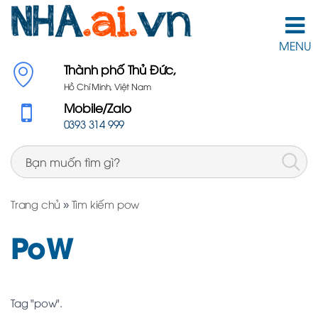
MENU
Thành phố Thủ Đức,
Hồ Chí Minh, Việt Nam
Mobile/Zalo
0393 314 999
Trang chủ
»
Tìm kiếm pow
PoW
Tag "pow".