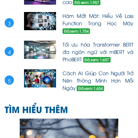
cao
Đã xem: 1.957
Hàm Mất Mát: Hiểu Về Loss
Function Trong Học Máy
3
Đã xem: 1.754
Tối ưu hóa Transformer BERT
đa ngôn ngữ với mBERT và
4
PhoBERT
Đã xem: 1.657
Cách AI Giúp Con Người Trở
Nên Thông Minh Hơn Mỗi
5
Ngày
Đã xem: 1.654
TÌM HIỂU THÊM