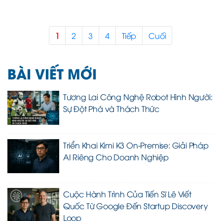
1
2
3
4
Tiếp
Cuối
BÀI VIẾT MỚI
Tương Lai Công Nghệ Robot Hình Người:
Sự Đột Phá và Thách Thức
Triển Khai Kimi K3 On-Premise: Giải Pháp
AI Riêng Cho Doanh Nghiệp
Cuộc Hành Trình Của Tiến Sĩ Lê Viết
Quốc Từ Google Đến Startup Discovery
Loop