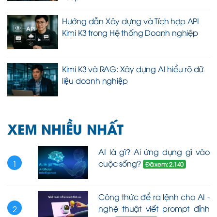
Hướng dẫn Xây dựng và Tích hợp API
Kimi K3 trong Hệ thống Doanh nghiệp
Kimi K3 và RAG: Xây dựng AI hiểu rõ dữ
liệu doanh nghiệp
XEM NHIỀU NHẤT
AI là gì? Ai ứng dụng gì vào
cuộc sống?
1
Đã xem: 2.140
Công thức để ra lệnh cho AI -
nghệ thuật viết prompt đỉnh
2