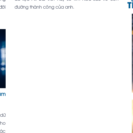
T
đời
đường thành công của anh.
Tầm
 dữ
cho
các