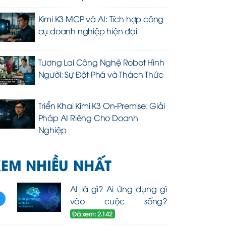
Kimi K3 MCP và AI: Tích hợp công
cụ doanh nghiệp hiện đại
Tương Lai Công Nghệ Robot Hình
Người: Sự Đột Phá và Thách Thức
Triển Khai Kimi K3 On-Premise: Giải
Pháp AI Riêng Cho Doanh
Nghiệp
EM NHIỀU NHẤT
AI là gì? Ai ứng dụng gì
1
vào cuộc sống?
Đã xem: 2.142