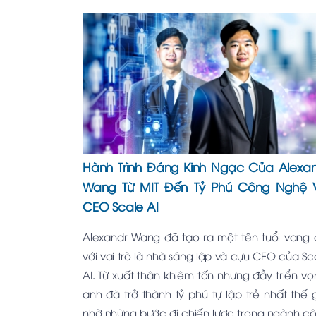
Hành Trình Đáng Kinh Ngạc Của Alexa
Wang Từ MIT Đến Tỷ Phú Công Nghệ 
CEO Scale AI
Alexandr Wang đã tạo ra một tên tuổi vang 
với vai trò là nhà sáng lập và cựu CEO của Sc
AI. Từ xuất thân khiêm tốn nhưng đầy triển vọ
anh đã trở thành tỷ phú tự lập trẻ nhất thế g
nhờ những bước đi chiến lược trong ngành c