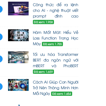
Công thức để ra lệnh
2
cho AI - nghệ thuật viết
prompt đỉnh cao
Đã xem: 1.958
Hàm Mất Mát: Hiểu Về
3
Loss Function Trong Học
Máy
Đã xem: 1.755
Tối ưu hóa Transformer
4
BERT đa ngôn ngữ với
mBERT và PhoBERT
Đã xem: 1.659
Cách AI Giúp Con Người
5
Trở Nên Thông Minh Hơn
Mỗi Ngày
Đã xem: 1.654