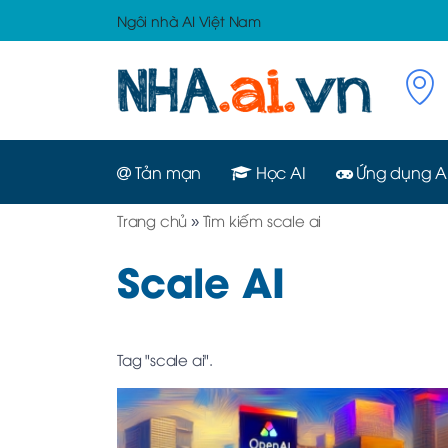
Ngôi nhà AI Việt Nam
Tản mạn
Học AI
Ứng dụng A
Trang chủ
»
Tìm kiếm scale ai
Scale AI
Tag "scale ai".