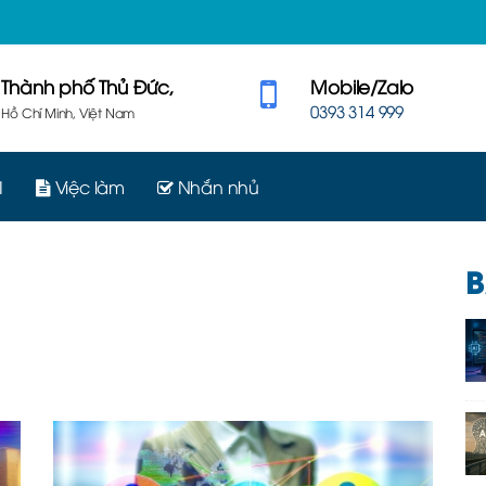
Thành phố Thủ Đức,
Mobile/Zalo
0393 314 999
Hồ Chí Minh, Việt Nam
I
Việc làm
Nhắn nhủ
B