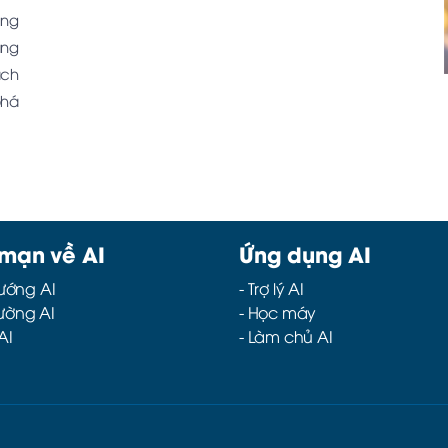
ùng
ảng
ách
phá
 mạn về AI
Ứng dụng AI
ướng AI
-
Trợ lý AI
rường AI
-
Học máy
AI
-
Làm chủ AI