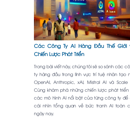
Các Công Ty AI Hàng Đầu Thế Giới 
Chiến Lược Phát Triển
Trong bài viết này, chúng tôi sẽ so sánh các c
ty hàng đầu trong lĩnh vực trí tuệ nhân tạo 
OpenAI, Anthropic, xAI, Mistral AI và Scale 
Cùng khám phá những chiến lược phát triển
các mô hình AI nổi bật của từng công ty để
cái nhìn tổng quan về bức tranh AI toàn 
ngày nay.