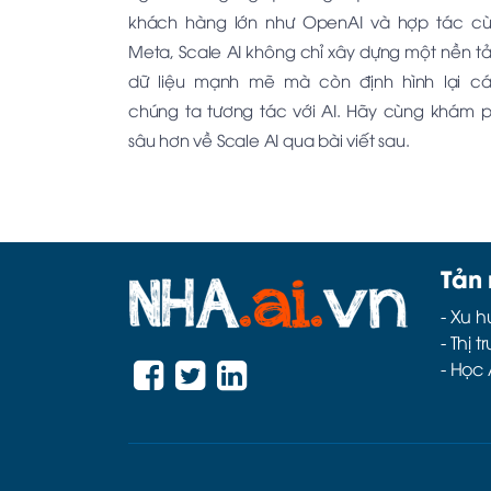
khách hàng lớn như OpenAI và hợp tác c
Meta, Scale AI không chỉ xây dựng một nền t
dữ liệu mạnh mẽ mà còn định hình lại c
chúng ta tương tác với AI. Hãy cùng khám 
sâu hơn về Scale AI qua bài viết sau.
Tản
-
Xu h
-
Thị t
-
Học 