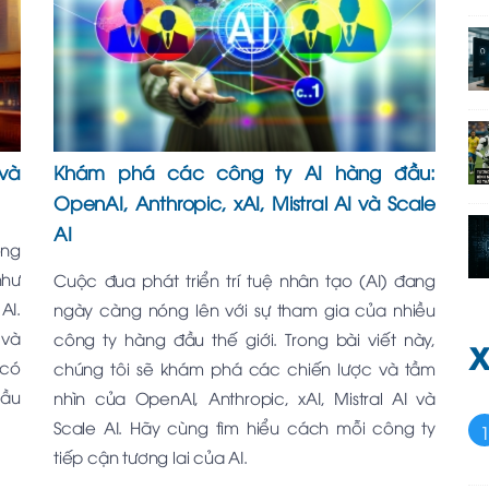
và
Khám phá các công ty AI hàng đầu:
OpenAI, Anthropic, xAI, Mistral AI và Scale
AI
ông
như
Cuộc đua phát triển trí tuệ nhân tạo (AI) đang
AI.
ngày càng nóng lên với sự tham gia của nhiều
 và
công ty hàng đầu thế giới. Trong bài viết này,
X
 có
chúng tôi sẽ khám phá các chiến lược và tầm
cầu
nhìn của OpenAI, Anthropic, xAI, Mistral AI và
Scale AI. Hãy cùng tìm hiểu cách mỗi công ty
tiếp cận tương lai của AI.