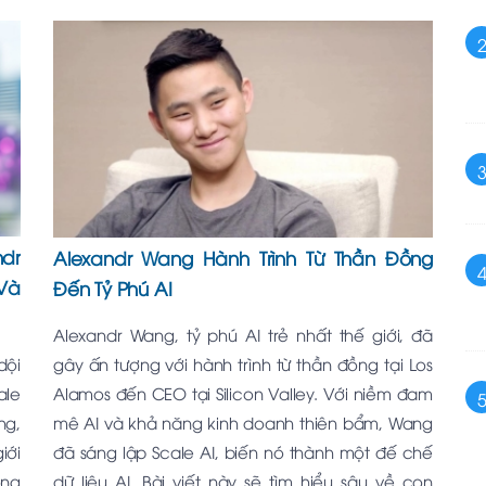
ndr
Alexandr Wang Hành Trình Từ Thần Đồng
Và
Đến Tỷ Phú AI
Alexandr Wang, tỷ phú AI trẻ nhất thế giới, đã
dội
gây ấn tượng với hành trình từ thần đồng tại Los
ale
Alamos đến CEO tại Silicon Valley. Với niềm đam
ng,
mê AI và khả năng kinh doanh thiên bẩm, Wang
iới
đã sáng lập Scale AI, biến nó thành một đế chế
ông
dữ liệu AI. Bài viết này sẽ tìm hiểu sâu về con