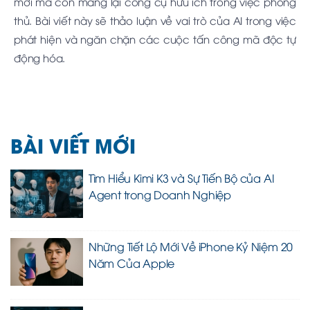
mới mà còn mang lại công cụ hữu ích trong việc phòng
thủ. Bài viết này sẽ thảo luận về vai trò của AI trong việc
phát hiện và ngăn chặn các cuộc tấn công mã độc tự
động hóa.
BÀI VIẾT MỚI
Tìm Hiểu Kimi K3 và Sự Tiến Bộ của AI
Agent trong Doanh Nghiệp
Những Tiết Lộ Mới Về iPhone Kỷ Niệm 20
Năm Của Apple