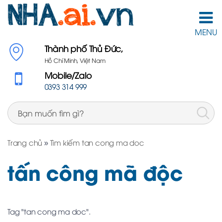
MENU
Thành phố Thủ Đức,
Hồ Chí Minh, Việt Nam
Mobile/Zalo
0393 314 999
Trang chủ
»
Tìm kiếm tan cong ma doc
tấn công mã độc
Tag "tan cong ma doc".