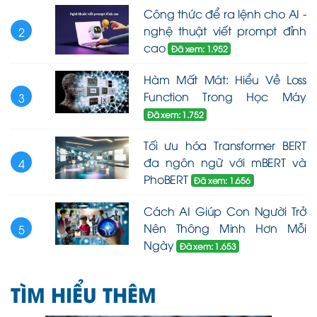
Công thức để ra lệnh cho AI -
nghệ thuật viết prompt đỉnh
2
cao
Đã xem: 1.952
Hàm Mất Mát: Hiểu Về Loss
Function Trong Học Máy
3
Đã xem: 1.752
Tối ưu hóa Transformer BERT
đa ngôn ngữ với mBERT và
4
PhoBERT
Đã xem: 1.656
Cách AI Giúp Con Người Trở
Nên Thông Minh Hơn Mỗi
5
Ngày
Đã xem: 1.653
TÌM HIỂU THÊM