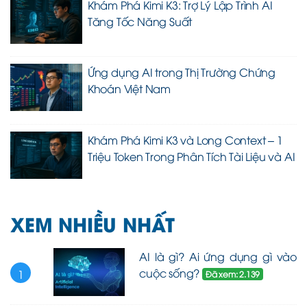
Khám Phá Kimi K3: Trợ Lý Lập Trình AI
Tăng Tốc Năng Suất
Ứng dụng AI trong Thị Trường Chứng
Khoán Việt Nam
Khám Phá Kimi K3 và Long Context – 1
Triệu Token Trong Phân Tích Tài Liệu và AI
XEM NHIỀU NHẤT
AI là gì? Ai ứng dụng gì vào
cuộc sống?
1
Đã xem: 2.139