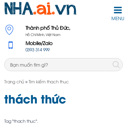
MENU
Thành phố Thủ Đức,
Hồ Chí Minh, Việt Nam
Mobile/Zalo
0393 314 999
Trang chủ
»
Tìm kiếm thach thuc
thách thức
Tag "thach thuc".