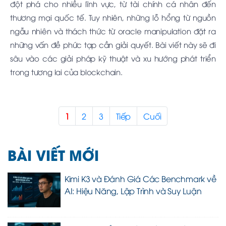
đột phá cho nhiều lĩnh vực, từ tài chính cá nhân đến
thương mại quốc tế. Tuy nhiên, những lỗ hổng từ nguồn
ngẫu nhiên và thách thức từ oracle manipulation đặt ra
những vấn đề phức tạp cần giải quyết. Bài viết này sẽ đi
sâu vào các giải pháp kỹ thuật và xu hướng phát triển
trong tương lai của blockchain.
1
2
3
Tiếp
Cuối
BÀI VIẾT MỚI
Kimi K3 và Đánh Giá Các Benchmark về
AI: Hiệu Năng, Lập Trình và Suy Luận