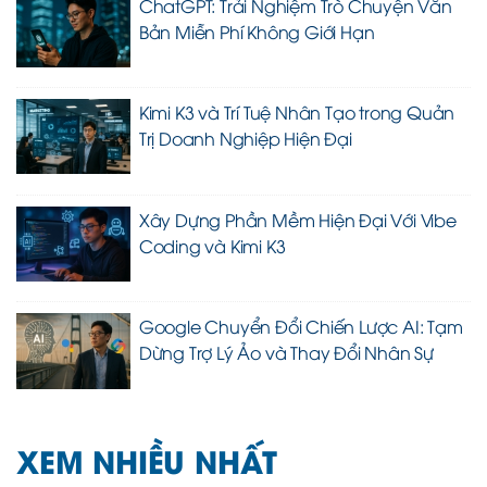
ChatGPT: Trải Nghiệm Trò Chuyện Văn
Bản Miễn Phí Không Giới Hạn
Kimi K3 và Trí Tuệ Nhân Tạo trong Quản
Trị Doanh Nghiệp Hiện Đại
Xây Dựng Phần Mềm Hiện Đại Với Vibe
Coding và Kimi K3
Google Chuyển Đổi Chiến Lược AI: Tạm
Dừng Trợ Lý Ảo và Thay Đổi Nhân Sự
XEM NHIỀU NHẤT