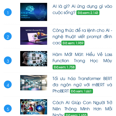
AI là gì? Ai ứng dụng gì vào
cuộc sống?
1
Đã xem: 2.143
Công thức để ra lệnh cho AI -
nghệ thuật viết prompt đỉnh
2
cao
Đã xem: 1.959
Hàm Mất Mát: Hiểu Về Loss
Function Trong Học Máy
3
Đã xem: 1.758
Tối ưu hóa Transformer BERT
đa ngôn ngữ với mBERT và
4
PhoBERT
Đã xem: 1.661
Cách AI Giúp Con Người Trở
Nên Thông Minh Hơn Mỗi
5
Ngày
Đã xem: 1.655