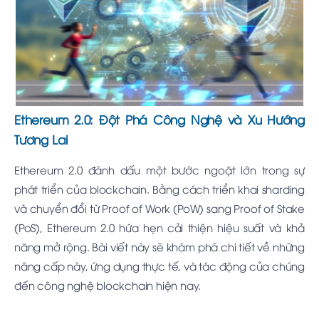
Ethereum 2.0: Đột Phá Công Nghệ và Xu Hướng
Tương Lai
Ethereum 2.0 đánh dấu một bước ngoặt lớn trong sự
phát triển của blockchain. Bằng cách triển khai sharding
và chuyển đổi từ Proof of Work (PoW) sang Proof of Stake
(PoS), Ethereum 2.0 hứa hẹn cải thiện hiệu suất và khả
năng mở rộng. Bài viết này sẽ khám phá chi tiết về những
nâng cấp này, ứng dụng thực tế, và tác động của chúng
đến công nghệ blockchain hiện nay.