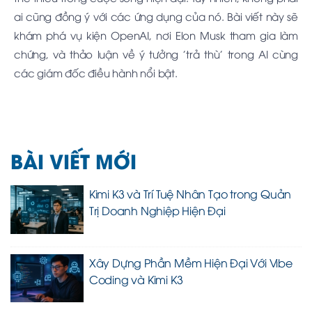
ai cũng đồng ý với các ứng dụng của nó. Bài viết này sẽ
khám phá vụ kiện OpenAI, nơi Elon Musk tham gia làm
chứng, và thảo luận về ý tưởng 'trả thù' trong AI cùng
các giám đốc điều hành nổi bật.
BÀI VIẾT MỚI
Kimi K3 và Trí Tuệ Nhân Tạo trong Quản
Trị Doanh Nghiệp Hiện Đại
Xây Dựng Phần Mềm Hiện Đại Với Vibe
Coding và Kimi K3