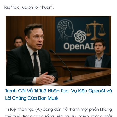
Tag "to chuc phi loi nhuan".
Tranh Cãi Về Trí Tuệ Nhân Tạo: Vụ Kiện OpenAI và
Lời Chứng Của Elon Musk
Trí tuệ nhân tạo (AI) đang dần trở thành một phần không
thể thiếu trong cuộc sống hiện đại. Tuy nhiên, không phải