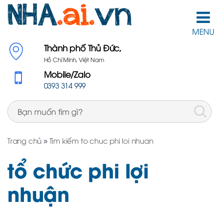
MENU
Thành phố Thủ Đức,
Hồ Chí Minh, Việt Nam
Mobile/Zalo
0393 314 999
Trang chủ
»
Tìm kiếm to chuc phi loi nhuan
tổ chức phi lợi
nhuận