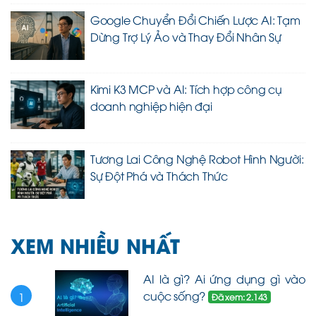
Google Chuyển Đổi Chiến Lược AI: Tạm
Dừng Trợ Lý Ảo và Thay Đổi Nhân Sự
Kimi K3 MCP và AI: Tích hợp công cụ
doanh nghiệp hiện đại
Tương Lai Công Nghệ Robot Hình Người:
Sự Đột Phá và Thách Thức
XEM NHIỀU NHẤT
AI là gì? Ai ứng dụng gì vào
cuộc sống?
1
Đã xem: 2.143