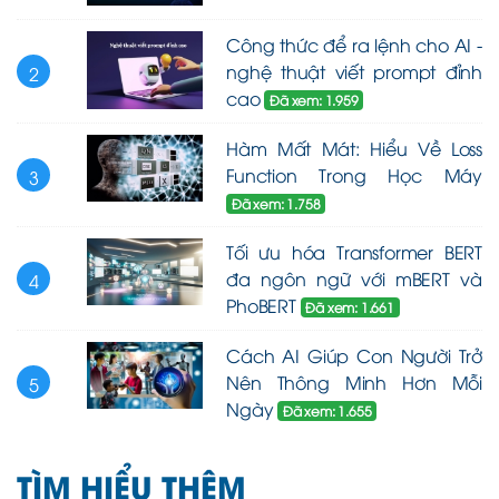
Công thức để ra lệnh cho AI -
nghệ thuật viết prompt đỉnh
2
cao
Đã xem: 1.959
Hàm Mất Mát: Hiểu Về Loss
Function Trong Học Máy
3
Đã xem: 1.758
Tối ưu hóa Transformer BERT
đa ngôn ngữ với mBERT và
4
PhoBERT
Đã xem: 1.661
Cách AI Giúp Con Người Trở
Nên Thông Minh Hơn Mỗi
5
Ngày
Đã xem: 1.655
TÌM HIỂU THÊM