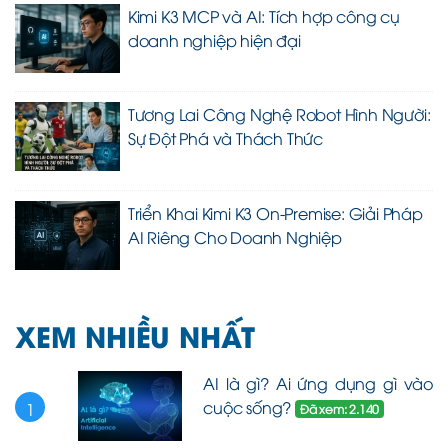
Kimi K3 MCP và AI: Tích hợp công cụ
doanh nghiệp hiện đại
Tương Lai Công Nghệ Robot Hình Người:
Sự Đột Phá và Thách Thức
Triển Khai Kimi K3 On-Premise: Giải Pháp
AI Riêng Cho Doanh Nghiệp
XEM NHIỀU NHẤT
AI là gì? Ai ứng dụng gì vào
cuộc sống?
1
Đã xem: 2.140