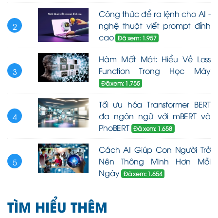
Công thức để ra lệnh cho AI -
nghệ thuật viết prompt đỉnh
2
cao
Đã xem: 1.957
Hàm Mất Mát: Hiểu Về Loss
Function Trong Học Máy
3
Đã xem: 1.755
Tối ưu hóa Transformer BERT
đa ngôn ngữ với mBERT và
4
PhoBERT
Đã xem: 1.658
Cách AI Giúp Con Người Trở
Nên Thông Minh Hơn Mỗi
5
Ngày
Đã xem: 1.654
TÌM HIỂU THÊM