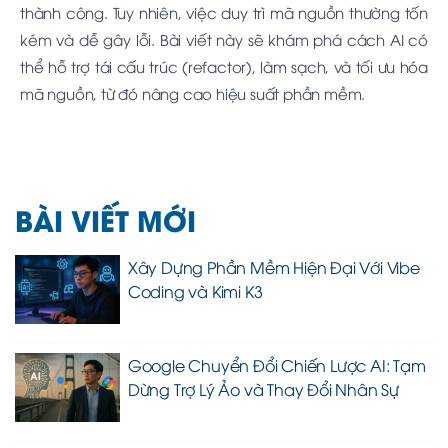
thành công. Tuy nhiên, việc duy trì mã nguồn thường tốn
kém và dễ gây lỗi. Bài viết này sẽ khám phá cách AI có
thể hỗ trợ tái cấu trúc (refactor), làm sạch, và tối ưu hóa
mã nguồn, từ đó nâng cao hiệu suất phần mềm.
BÀI VIẾT MỚI
Xây Dựng Phần Mềm Hiện Đại Với Vibe
Coding và Kimi K3
Google Chuyển Đổi Chiến Lược AI: Tạm
Dừng Trợ Lý Ảo và Thay Đổi Nhân Sự