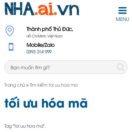
MENU
Thành phố Thủ Đức,
Hồ Chí Minh, Việt Nam
Mobile/Zalo
0393 314 999
Trang chủ
»
Tìm kiếm toi uu hoa ma
tối ưu hóa mã
Tag "toi uu hoa ma".