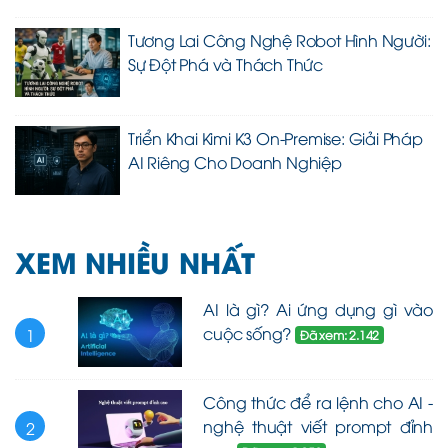
Tương Lai Công Nghệ Robot Hình Người:
Sự Đột Phá và Thách Thức
Triển Khai Kimi K3 On-Premise: Giải Pháp
AI Riêng Cho Doanh Nghiệp
XEM NHIỀU NHẤT
AI là gì? Ai ứng dụng gì vào
cuộc sống?
1
Đã xem: 2.142
Công thức để ra lệnh cho AI -
nghệ thuật viết prompt đỉnh
2