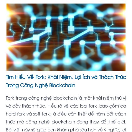
Tìm Hiểu Về Fork: Khái Niệm, Lợi Ích và Thách Thức
Trong Công Nghệ Blockchain
Fork trong công nghệ blockchain là một khái niệm thú vị
và đầy thách thức. Hiểu rõ về các loại fork, bao gồm cả
hard fork và soft fork, là điều cần thiết để nắm bắt cách
thức mà công nghệ blockchain đang thay đổi thế giới.
Bài viết này sẽ giúp bạn khám phá sâu hơn về ý nghĩa, lợi