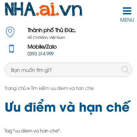
MENU
Thành phố Thủ Đức,
Hồ Chí Minh, Việt Nam
Mobile/Zalo
0393 314 999
Trang chủ
»
Tìm kiếm uu diem va han che
Ưu điểm và hạn chế
Tag "uu diem va han che".