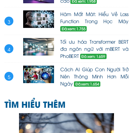
cao
Đã xem: 1.958
Hàm Mất Mát: Hiểu Về Loss
Function Trong Học Máy
3
Đã xem: 1.755
Tối ưu hóa Transformer BERT
đa ngôn ngữ với mBERT và
4
PhoBERT
Đã xem: 1.659
Cách AI Giúp Con Người Trở
Nên Thông Minh Hơn Mỗi
5
Ngày
Đã xem: 1.654
TÌM HIỂU THÊM