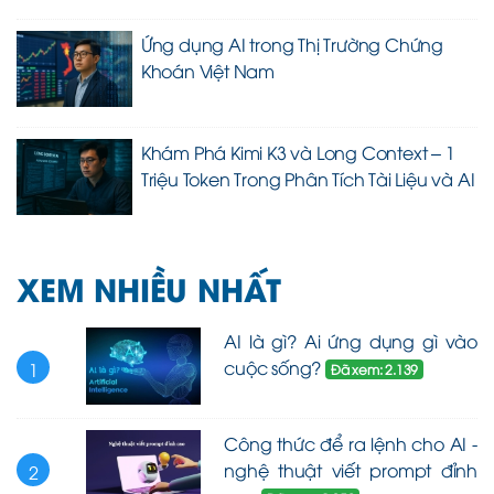
Ứng dụng AI trong Thị Trường Chứng
Khoán Việt Nam
Khám Phá Kimi K3 và Long Context – 1
Triệu Token Trong Phân Tích Tài Liệu và AI
XEM NHIỀU NHẤT
AI là gì? Ai ứng dụng gì vào
cuộc sống?
1
Đã xem: 2.139
Công thức để ra lệnh cho AI -
nghệ thuật viết prompt đỉnh
2