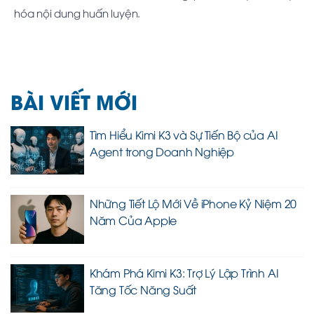
hóa nội dung huấn luyện.
BÀI VIẾT MỚI
Tìm Hiểu Kimi K3 và Sự Tiến Bộ của AI
Agent trong Doanh Nghiệp
Những Tiết Lộ Mới Về iPhone Kỷ Niệm 20
Năm Của Apple
Khám Phá Kimi K3: Trợ Lý Lập Trình AI
Tăng Tốc Năng Suất