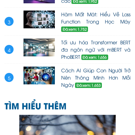
cao
Đã xem: 1.952
Hàm Mất Mát: Hiểu Về Loss
Function Trong Học Máy
3
Đã xem: 1.752
Tối ưu hóa Transformer BERT
đa ngôn ngữ với mBERT và
4
PhoBERT
Đã xem: 1.656
Cách AI Giúp Con Người Trở
Nên Thông Minh Hơn Mỗi
5
Ngày
Đã xem: 1.653
TÌM HIỂU THÊM