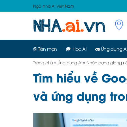
Ngôi nhà AI Việt Nam
Tản mạn
Học AI
Ứng dụng A
Trang chủ
»
Ứng dụng AI
»
Nhận dạng giọng nó
Tìm hiểu về Goo
và ứng dụng tr