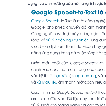
dụng, và ảnh hưởng của nó trong lĩnh vực 
Google Speech-to-Text
là 
Google Speech
-to-Text
là một công ngh
Google, cho phép chuyển đổi âm thanh
Công nghệ này được xây dựng dựa trê
rộng về
xử lý ngôn ngữ tự nhiên
. Ứng dụn
việc biên dịch âm thanh từ video hay g
năng ứng dụng trong cả cuộc sống hàng
Điểm mấu chốt của
Google Speech-to-T
chính xác cao, thậm chí trong các cuộc 
vào kỹ thuật
học sâu
(
deep learning
) và 
và
xử lý dữ liệu
âm thanh một cách hiệu q
Quá trình mà
Google Speech-to-Text
thực
âm thanh đầu vào. Dữ liệu này sau đó đ
xử lý. Nhờ vào mạng nơron và các thuật