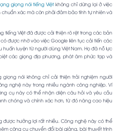
ng giọng nói tiếng Việt
không chỉ dừng lại ở việc
h chuẩn xác mà còn phải đảm bảo tính tự nhiên và
 tiếng Việt đã được cải thiện rõ rệt trong các bản
ó được nhờ vào việc Google liên tục cải tiến các
u huấn luyện từ người dùng Việt Nam. Họ đã nỗ lực
iệt các giọng địa phương, phát âm phức tạp và
giọng nói không chỉ cải thiện trải nghiệm người
g nghệ này trong nhiều ngành công nghiệp. Ví
ông cụ này có thể nhận diện câu hỏi và yêu cầu
h chóng và chính xác hơn, từ đó nâng cao hiệu
g được hưởng lợi rất nhiều. Công nghệ này có thể
 thêm công cụ chuyển đổi bài giảng, bài thuyết trình