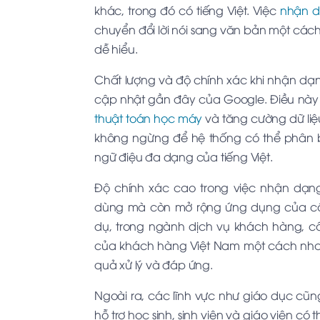
khác, trong đó có tiếng Việt. Việc
nhận dạ
chuyển đổi lời nói sang văn bản một các
dễ hiểu.
Chất lượng và độ chính xác khi nhận dạng
cập nhật gần đây của Google. Điều này c
thuật toán học máy
và tăng cường dữ liệ
không ngừng để hệ thống có thể phân b
ngữ điệu đa dạng của tiếng Việt.
Độ chính xác cao trong việc nhận dạng 
dùng mà còn mở rộng ứng dụng của côn
dụ, trong ngành dịch vụ khách hàng, c
của khách hàng Việt Nam một cách nhan
quả xử lý và đáp ứng.
Ngoài ra, các lĩnh vực như giáo dục cũn
hỗ trợ học sinh, sinh viên và giáo viên có