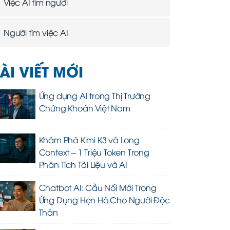
Việc AI tìm người
Người tìm việc AI
ÀI VIẾT MỚI
Ứng dụng AI trong Thị Trường
Chứng Khoán Việt Nam
Khám Phá Kimi K3 và Long
Context – 1 Triệu Token Trong
Phân Tích Tài Liệu và AI
Chatbot AI: Cầu Nối Mới Trong
Ứng Dụng Hẹn Hò Cho Người Độc
Thân