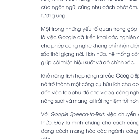
của ngôn ngữ, cũng như cách phát âm, 
tương ứng.
Một trong những yếu tố quan trọng góp 
là việc Google đã triển khai các nghiên 
cho phép công nghệ không chỉ nhận diện
sắc thái giọng nói. Hơn nữa, hệ thống c
giúp cải thiện hiệu suất và độ chính xác.
Khả năng tích hợp rộng rãi của
Google Sp
nó trở thành một công cụ hữu ích cho do
đến việc tạo phụ đề cho video, công nghệ
năng suất và mang lại trải nghiệm tốt hơ
Với
Google Speech-to-Text
, việc chuyển
thức. Đây là minh chứng cho cách công
đang cách mạng hóa các ngành công ng