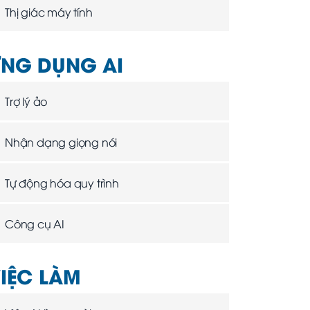
Thị giác máy tính
NG DỤNG AI
Trợ lý ảo
Nhận dạng giọng nói
Tự động hóa quy trình
Công cụ AI
IỆC LÀM