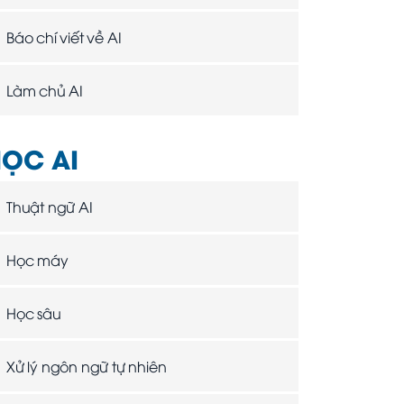
Báo chí viết về AI
Làm chủ AI
ỌC AI
Thuật ngữ AI
Học máy
Học sâu
Xử lý ngôn ngữ tự nhiên