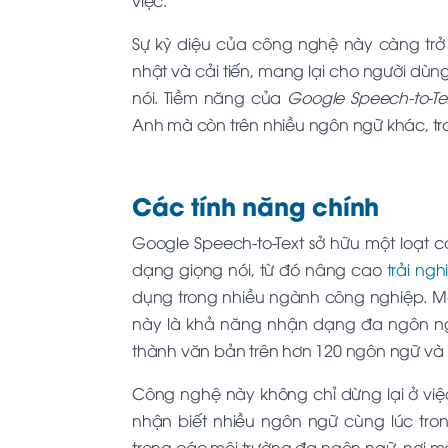
việc.
Sự kỳ diệu của công nghệ này càng tr
nhật và cải tiến, mang lại cho người dùng
nói. Tiềm năng của
Google Speech-to-Te
Anh mà còn trên nhiều ngôn ngữ khác, tro
Các tính năng chính
Google Speech-to-Text sở hữu một loạt 
dạng giọng nói, từ đó nâng cao
trải ng
dụng trong nhiều ngành công nghiệp. Mộ
này là khả năng nhận dạng đa ngôn ngữ
thành văn bản trên hơn 120 ngôn ngữ v
Công nghệ này không chỉ dừng lại ở vi
nhận biết nhiều ngôn ngữ cùng lúc tron
trong các môi trường đa ngôn ngữ, nơi mà