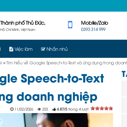
Thành phố Thủ Đức,
Mobile/Zalo
0393 314 999
Hồ Chí Minh, Việt Nam
I
Việc làm
Nhắn nhủ
i
»
Tìm hiểu về Google Speech-to-Text và ứng dụng trong doan
T
gle Speech-to-Text
ong doanh nghiệp
11/02/2026
253
4.87
/
5
trong
4
lượt