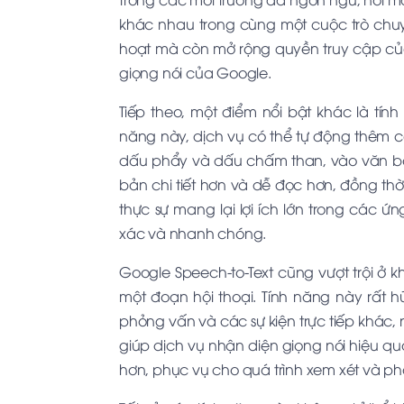
khác nhau trong cùng một cuộc trò chuyệ
hoạt mà còn mở rộng quyền truy cập củ
giọng nói của Google.
Tiếp theo, một điểm nổi bật khác là tín
năng này, dịch vụ có thể tự động thêm
dấu phẩy và dấu chấm than, vào văn bả
bản chi tiết hơn và dễ đọc hơn, đồng thờ
thực sự mang lại lợi ích lớn trong các 
xác và nhanh chóng.
Google Speech-to-Text cũng vượt trội ở 
một đoạn hội thoại. Tính năng này rất 
phỏng vấn và các sự kiện trực tiếp khác, 
giúp dịch vụ nhận diện giọng nói hiệu q
hơn, phục vụ cho quá trình xem xét và ph