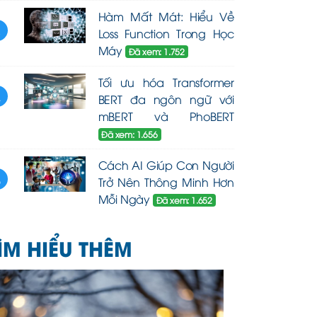
Hàm Mất Mát: Hiểu Về
3
Loss Function Trong Học
Máy
Đã xem: 1.752
Tối ưu hóa Transformer
4
BERT đa ngôn ngữ với
mBERT và PhoBERT
Đã xem: 1.656
Cách AI Giúp Con Người
5
Trở Nên Thông Minh Hơn
Mỗi Ngày
Đã xem: 1.652
ÌM HIỂU THÊM