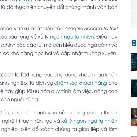
từ đó thực hiện chuyển đổi chúng thành văn bản
phần vào sự phát triển của
Google Speech-to-Text
cứu sâu rộng về xử lý
ngôn ngữ tự nhiên
. Điều này
B
 chính xác các từ, mà còn hiểu được ngữ cảnh và
òn có khả năng học hỏi và cập nhật thường xuyên,
eech-to-Text
trong các ứng dụng khác nhau khiến
anh nghiệp. Từ dịch vụ
chăm sóc khách hàng
cho
 này giúp tối ưu hóa quy trình làm việc, nâng cao
n cho người dùng.
 đổi giọng nói thành văn bản không còn là thách
 nghệ trí tuệ nhân tạo và
xử lý ngôn ngữ tự nhiên
hiệp, biến đổi cách chúng ta giao tiếp và làm