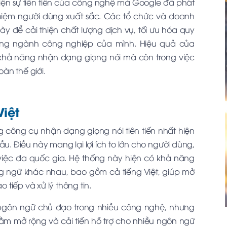
hiện sự tiên tiến của công nghệ mà Google đã phát
ghiệm người dùng xuất sắc. Các tổ chức và doanh
y để cải thiện chất lượng dịch vụ, tối ưu hóa quy
 trong ngành công nghiệp của mình. Hiệu quả của
 khả năng nhận dạng giọng nói mà còn trong việc
oàn thế giới.
Việt
g công cụ nhận dạng giọng nói tiên tiến nhất hiện
u. Điều này mang lại lợi ích to lớn cho người dùng,
 việc đa quốc gia. Hệ thống này hiện có khả năng
ngữ khác nhau, bao gồm cả tiếng Việt, giúp mở
o tiếp và xử lý thông tin.
ngôn ngữ chủ đạo trong nhiều công nghệ, nhưng
ằm mở rộng và cải tiến hỗ trợ cho nhiều ngôn ngữ