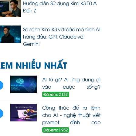
Hướng dẫn Sử dụng Kimi K3 Từ A
Đến Z
So sánh Kimi K3 với các mô hình AI
hàng đầu: GPT, Claude và
Gemini
EM NHIỀU NHẤT
AI là gì? Ai ứng dụng gì
1
vào cuộc sống?
Đã xem: 2.137
Công thức để ra lệnh
2
cho AI - nghệ thuật viết
prompt đỉnh cao
Đã xem: 1.952