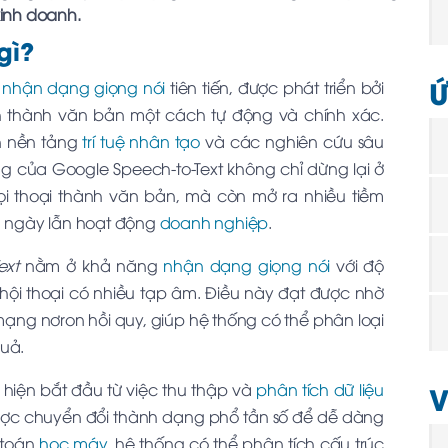
kinh doanh.
gì?
Ứ
ệ
nhận dạng giọng nói
tiên tiến, được phát triển bởi
 thành văn bản một cách tự động và chính xác.
n nền tảng
trí tuệ nhân tạo
và các nghiên cứu sâu
g của Google Speech-to-Text không chỉ dừng lại ở
ọi thoại thành văn bản, mà còn mở ra nhiều tiềm
 ngày lẫn hoạt động
doanh nghiệp
.
ext
nằm ở khả năng
nhận dạng giọng nói
với độ
hội thoại có nhiều tạp âm. Điều này đạt được nhờ
mạng nơron hồi quy, giúp hệ thống có thể phân loại
uả.
V
 hiện bắt đầu từ việc thu thập và
phân tích dữ liệu
ược chuyển đổi thành dạng phổ tần số để dễ dàng
 toán
học máy
, hệ thống có thể phân tích cấu trúc