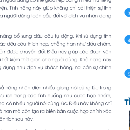
n. Tính năng này giúp không chỉ cải thiện sự linh
a người dùng toàn cầu đối với dịch vụ nhận dạng
h năng bổ sung dấu câu tự động. Khi sử dụng tính
 các dấu câu thích hợp, chẳng hạn như dấu chấm,
n được chuyển đổi. Điều này giúp các đoạn văn
i tiết kiệm thời gian cho người dùng. Khả năng này
ứng dụng như dịch vụ khách hàng, nơi cần sự chính
khả năng nhận diện nhiều giọng nói cùng lúc trong
hữu ích trong các tình huống như cuộc họp nhóm,
T
nơi có nhiều người nói cùng lúc. Điều này không chỉ
uả hơn mà còn tạo ra biên bản cuộc họp chính xác
ân tích sau này.