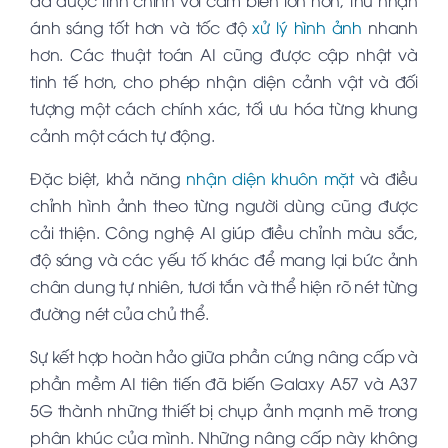
ánh sáng tốt hơn và tốc độ
xử lý hình ảnh
nhanh
hơn. Các thuật toán AI cũng được cập nhật và
tinh tế hơn, cho phép nhận diện cảnh vật và đối
tượng một cách chính xác, tối ưu hóa từng khung
cảnh một cách tự động.
Đặc biệt, khả năng
nhận diện khuôn mặt
và điều
chỉnh hình ảnh theo từng người dùng cũng được
cải thiện. Công nghệ AI giúp điều chỉnh màu sắc,
độ sáng và các yếu tố khác để mang lại bức ảnh
chân dung tự nhiên, tươi tắn và thể hiện rõ nét từng
đường nét của chủ thể.
Sự kết hợp hoàn hảo giữa phần cứng nâng cấp và
phần mềm AI tiên tiến đã biến Galaxy A57 và A37
5G thành những thiết bị chụp ảnh mạnh mẽ trong
phân khúc của mình. Những nâng cấp này không