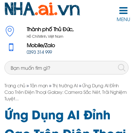
MENU
Thành phố Thủ Đức,
Hồ Chí Minh, Việt Nam
Mobile/Zalo
0393 314 999
Trang chủ
»
Tản mạn
»
Thị trường AI
»
Ứng Dụng AI Đỉnh
Cao Trên Điện Thoại Galaxy: Camera Sắc Nét, Trải Nghiệm
Tuyệt...
Ứng Dụng AI Đỉnh
Cao Trên Điện Thoại