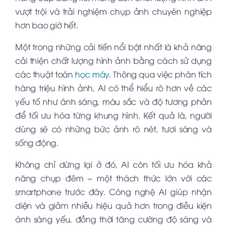
vượt trội và trải nghiệm chụp ảnh chuyên nghiệp
hơn bao giờ hết.
Một trong những cải tiến nổi bật nhất là khả năng
cải thiện chất lượng hình ảnh bằng cách sử dụng
các thuật toán
học máy
. Thông qua việc phân tích
hàng triệu hình ảnh, AI có thể hiểu rõ hơn về các
yếu tố như ánh sáng, màu sắc và độ tương phản
để tối ưu hóa từng khung hình. Kết quả là, người
dùng sẽ có những bức ảnh rõ nét, tươi sáng và
sống động.
Không chỉ dừng lại ở đó, AI còn tối ưu hóa khả
năng chụp đêm – một thách thức lớn với các
smartphone trước đây. Công nghệ AI giúp nhận
diện và giảm nhiễu hiệu quả hơn trong điều kiện
ánh sáng yếu, đồng thời tăng cường độ sáng và