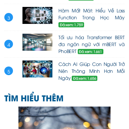
Hàm Mất Mát: Hiểu Về Loss
Function Trong Học Máy
3
Đã xem: 1.759
Tối ưu hóa Transformer BERT
đa ngôn ngữ với mBERT và
4
PhoBERT
Đã xem: 1.661
Cách AI Giúp Con Người Trở
Nên Thông Minh Hơn Mỗi
5
Ngày
Đã xem: 1.656
TÌM HIỂU THÊM