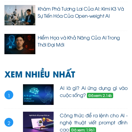
Khám Phá Tương Lai Của AI: Kimi K3 Và
Sự Tiến Hóa Của Open-weight AI
Hiểm Họa và Khả Năng Của AI Trong
Thời Đại Mới
XEM NHIỀU NHẤT
AI là gì? Ai ứng dụng gì vào
cuộc sống?
1
Đã xem: 2.146
Công thức để ra lệnh cho AI -
nghệ thuật viết prompt đỉnh
2
cao
Đã xem: 1.961