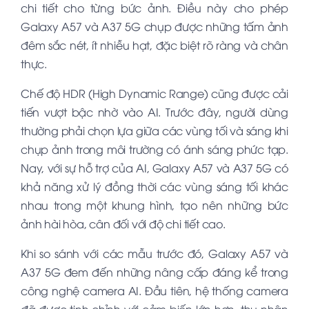
chi tiết cho từng bức ảnh. Điều này cho phép
Galaxy A57 và A37 5G chụp được những tấm ảnh
đêm sắc nét, ít nhiễu hạt, đặc biệt rõ ràng và chân
thực.
Chế độ HDR (High Dynamic Range) cũng được cải
tiến vượt bậc nhờ vào AI. Trước đây, người dùng
thường phải chọn lựa giữa các vùng tối và sáng khi
chụp ảnh trong môi trường có ánh sáng phức tạp.
Nay, với sự hỗ trợ của AI, Galaxy A57 và A37 5G có
khả năng xử lý đồng thời các vùng sáng tối khác
nhau trong một khung hình, tạo nên những bức
ảnh hài hòa, cân đối với độ chi tiết cao.
Khi so sánh với các mẫu trước đó, Galaxy A57 và
A37 5G đem đến những nâng cấp đáng kể trong
công nghệ camera AI. Đầu tiên, hệ thống camera
đã được tinh chỉnh với cảm biến lớn hơn, thu nhận