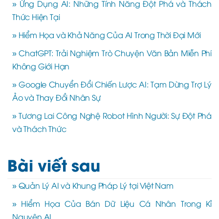
» Ứng Dụng AI: Những Tính Năng Đột Phá và Thách
Thức Hiện Tại
» Hiểm Họa và Khả Năng Của AI Trong Thời Đại Mới
» ChatGPT: Trải Nghiệm Trò Chuyện Văn Bản Miễn Phí
Không Giới Hạn
» Google Chuyển Đổi Chiến Lược AI: Tạm Dừng Trợ Lý
Ảo và Thay Đổi Nhân Sự
» Tương Lai Công Nghệ Robot Hình Người: Sự Đột Phá
và Thách Thức
Bài viết sau
» Quản Lý AI và Khung Pháp Lý tại Việt Nam
» Hiểm Họa Của Bán Dữ Liệu Cá Nhân Trong Kỉ
Nguyên AI