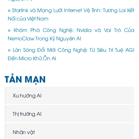
» Starlink và Mạng Lưới Internet Vệ Tinh: Tương Lai Kết
Nối của Việt Nam
» Khám Phá Công Nghệ: Nvidia và Vai Trò Của
NemoClaw Trong Kỷ Nguyên AI
» Làn Sóng Đổi Mới Công Nghệ: Từ Siêu Trí Tuệ AGI
Đến Micro Khử Ồn AI
TẢN MẠN
Xu hướng AI
Thị trường AI
Nhân vật