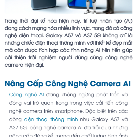
Trong thời đại số hóa hiện nay, trí tuệ nhân tạo (AI)
đang cách mạng hóa nhiều lĩnh vực, trong đó có công
nghệ điện thoại. Galaxy A57 và A37 5G không chỉ là
những chiếc điện thoại thông minh với thiết kế đẹp mắt
mà còn được tích hợp các tính năng AI tiên tiến giúp
cải thiện trải nghiệm người dùng cùng công nghệ
camera hiện đại.
Nâng Cấp Công Nghệ Camera AI
Công nghệ AI
đang không ngừng phát triển và
đóng vai trò quan trọng trong việc cải tiến công
nghệ camera trên smartphone. Đặc biệt trên các
dòng
điện thoại thông minh
như Galaxy A57 và
A37 5G, công nghệ camera AI đã trải qua những
nâng cấp đáng kể, mang đến chất lượng hình ảnh