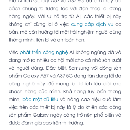
mà AI trên Galaxy A57 và A37 5G đã làm thay đổi
cách chúng ta tương tác với điện thoại di động
hàng ngày. Với sự hỗ trợ từ AI, các thiết bị này
không chỉ dừng lại ở việc
cung cấp dịch vụ
cơ
bản, mà còn hướng tới một trải nghiệm người dùng
thông minh, tiện lợi và an toàn hơn.
Việc
phát triển công nghệ
AI không ngừng đã và
đang mở ra nhiều cơ hội mới cho cả nhà sản xuất
và người dùng. Đặc biệt, Samsung với dòng sản
phẩm Galaxy A57 và A37 5G đang tận dụng tối đa
công nghệ này để mang lại lợi ích lâu dài cho
khách hàng của mình. Khả năng tùy biến thông
minh,
bảo mật dữ liệu
và nâng cao hiệu quả làm
việc trên các thiết bị này là lý do khiến các dòng
sản phẩm Galaxy ngày càng trở nên phổ biến và
được đánh giá cao trên thị trường.