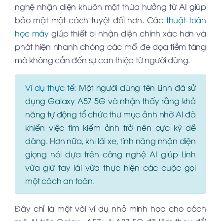
nghệ nhận diện khuôn mặt thừa hưởng từ AI giúp
bảo mật một cách tuyệt đối hơn. Các
thuật toán
học máy
giúp thiết bị nhận diện chính xác hơn và
phát hiện nhanh chóng các mối đe dọa tiềm tàng
mà không cần đến sự can thiệp từ người dùng.
Ví dụ thực tế
:
Một người dùng tên Linh đã sử
dụng Galaxy A57 5G và nhận thấy rằng khả
năng tự động tổ chức thư mục ảnh nhờ AI đã
khiến việc tìm kiếm ảnh trở nên cực kỳ dễ
dàng. Hơn nữa, khi lái xe, tính năng nhận diện
giọng nói dựa trên công nghệ AI giúp Linh
vừa giữ tay lái vừa thực hiện các cuộc gọi
một cách an toàn.
Đây chỉ là một vài ví dụ nhỏ minh họa cho cách