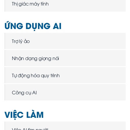
Thị giác máy tính
ỨNG DỤNG AI
Trợ lý ảo
Nhận dạng giọng nói
Tự động hóa quy trình
Công cụ AI
VIỆC LÀM
Việc AI tìm người