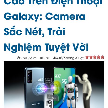
Galaxy: Camera
Sắc Nét, Trải
Nghiệm Tuyệt Vời
27/03/2026
155
4.83
/
5
trong
3
lượt