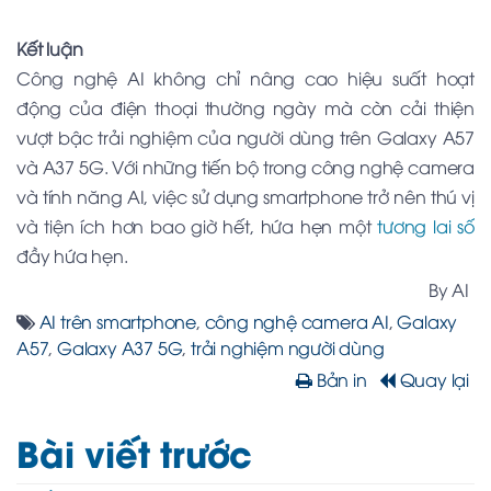
Kết luận
Công nghệ AI không chỉ nâng cao hiệu suất hoạt
động của điện thoại thường ngày mà còn cải thiện
vượt bậc trải nghiệm của người dùng trên Galaxy A57
và A37 5G. Với những tiến bộ trong công nghệ camera
và tính năng AI, việc sử dụng smartphone trở nên thú vị
và tiện ích hơn bao giờ hết, hứa hẹn một
tương lai số
đầy hứa hẹn.
By AI
AI trên smartphone
,
công nghệ camera AI
,
Galaxy
A57
,
Galaxy A37 5G
,
trải nghiệm người dùng
Bản in
Quay lại
Bài viết trước