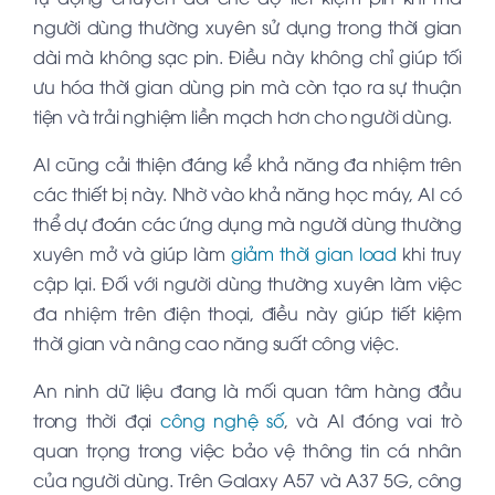
người dùng thường xuyên sử dụng trong thời gian
dài mà không sạc pin. Điều này không chỉ giúp tối
ưu hóa thời gian dùng pin mà còn tạo ra sự thuận
tiện và trải nghiệm liền mạch hơn cho người dùng.
AI cũng cải thiện đáng kể khả năng đa nhiệm trên
các thiết bị này. Nhờ vào khả năng học máy, AI có
thể dự đoán các ứng dụng mà người dùng thường
xuyên mở và giúp làm
giảm thời gian load
khi truy
cập lại. Đối với người dùng thường xuyên làm việc
đa nhiệm trên điện thoại, điều này giúp tiết kiệm
thời gian và nâng cao năng suất công việc.
An ninh dữ liệu đang là mối quan tâm hàng đầu
trong thời đại
công nghệ số
, và AI đóng vai trò
quan trọng trong việc bảo vệ thông tin cá nhân
của người dùng. Trên Galaxy A57 và A37 5G, công