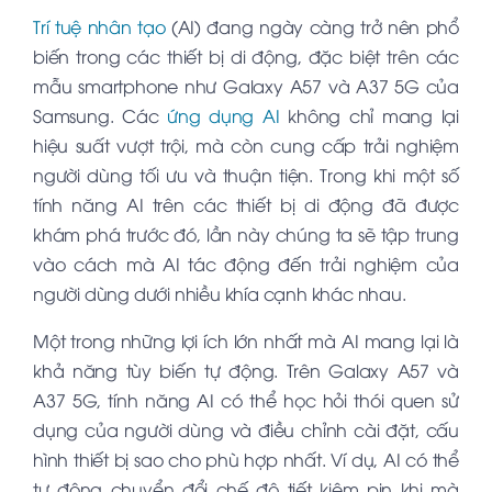
Trí tuệ nhân tạo
(AI) đang ngày càng trở nên phổ
biến trong các thiết bị di động, đặc biệt trên các
mẫu smartphone như Galaxy A57 và A37 5G của
Samsung. Các
ứng dụng AI
không chỉ mang lại
hiệu suất vượt trội, mà còn cung cấp trải nghiệm
người dùng tối ưu và thuận tiện. Trong khi một số
tính năng AI trên các thiết bị di động đã được
khám phá trước đó, lần này chúng ta sẽ tập trung
vào cách mà AI tác động đến trải nghiệm của
người dùng dưới nhiều khía cạnh khác nhau.
Một trong những lợi ích lớn nhất mà AI mang lại là
khả năng tùy biến tự động. Trên Galaxy A57 và
A37 5G, tính năng AI có thể học hỏi thói quen sử
dụng của người dùng và điều chỉnh cài đặt, cấu
hình thiết bị sao cho phù hợp nhất. Ví dụ, AI có thể
tự động chuyển đổi chế độ tiết kiệm pin khi mà