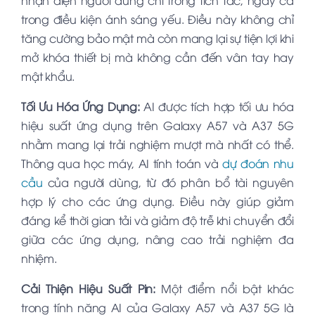
trong điều kiện ánh sáng yếu. Điều này không chỉ
tăng cường bảo mật mà còn mang lại sự tiện lợi khi
mở khóa thiết bị mà không cần đến vân tay hay
mật khẩu.
Tối Ưu Hóa Ứng Dụng:
AI được tích hợp tối ưu hóa
hiệu suất ứng dụng trên Galaxy A57 và A37 5G
nhằm mang lại trải nghiệm mượt mà nhất có thể.
Thông qua học máy, AI tính toán và
dự đoán nhu
cầu
của người dùng, từ đó phân bổ tài nguyên
hợp lý cho các ứng dụng. Điều này giúp giảm
đáng kể thời gian tải và giảm độ trễ khi chuyển đổi
giữa các ứng dụng, nâng cao trải nghiệm đa
nhiệm.
Cải Thiện Hiệu Suất Pin:
Một điểm nổi bật khác
trong tính năng AI của Galaxy A57 và A37 5G là