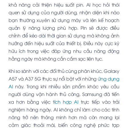
khả năng cải thiện hiệu suất pin. AI học hỏi thói
quen sử dụng của người dùng, nhận diện khi nào
bạn thường xuyên sử dụng máy và lên kế hoạch
quản lý năng lượng phù hợp. Pin sẽ được điều
chỉnh để kéo dài thời gian sử dụng mà không ảnh
hưởng đến hiệu suất của thiết bị. Điều này cực kỳ
hữu ích trong việc đáp ứng nhu cầu năng động
hằng ngày mà không cần cắm sạc liên tục.
Khi so sánh với các đối thủ cùng phân khúc, Galaxy
A57 và A37 5G thực sự nổi bật với những
ứng dụng
AI
này. Trong khi nhiều sản phẩm khác yêu cầu
người dùng vận hành thủ công, Samsung đã tiến
xa hơn bằng việc
tích hợp AI
trực tiếp vào trải
nghiệm hàng ngày. AI không chỉ làm cho các tính
năng trở nên thông minh hơn mà còn mang lại
cảm giác thoải mái, biến công nghệ phức tạp