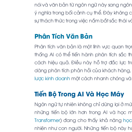
nói và văn bản từ ngôn ngữ này sang ngô
ý nghĩa trong bối cảnh cụ thể. Đây không 
sự thách thức trong việc nắm bắt sắc thái 
Phân Tích Văn Bản
Phân tích văn bản là một lĩnh vực quan t
thống AI có thể tiến hành phân tích sắc 
cách hiệu quả. Điều này hỗ trợ đắc lực tr
dàng phân tích phản hồi của khách hàng, 
lược kinh doanh
một cách nhanh chóng và 
Tiến Bộ Trong AI Và Học Máy
Ngôn ngữ tự nhiên không chỉ dừng lại ở mứ
những tiến bộ lớn hơn trong AI và học m
Transformer
) đang cho thấy khả năng
học
nhiên như con người. Những tiến bộ này hứ