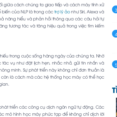
i giữa cách chúng ta giao tiếp và cách máy tính xử
ổ biến của NLP là trong các
trợ lý ảo
như Siri, Alexa và
hả năng hiểu và phản hồi thông qua các câu hỏi tự
năng tương tác và tăng hiệu quả trong việc tìm kiếm
 thiếu trong cuộc sống hàng ngày của chúng ta. Nhờ
c tác vụ như đặt lịch hẹn, nhắc nhở, gửi tin nhắn và
thông minh. Sự phát triển này không chỉ đơn thuần là
à còn là cách mà các hệ thống học máy có thể học
gian.
T
 phát triển các công cụ dịch ngôn ngữ tự động. Các
ác mô hình học máy phức tạp để không chỉ dịch lời