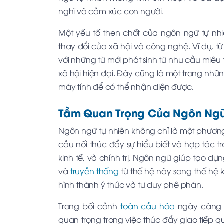
nghĩ và cảm xúc con người.
Một yếu tố then chốt của ngôn ngữ tự nhi
thay đổi của xã hội và công nghệ. Ví dụ, 
với những từ mới phát sinh từ nhu cầu miêu
xã hội hiện đại. Đây cũng là một trong nhữn
máy tính để có thể nhận diện được.
Tầm Quan Trọng Của Ngôn Ngữ
Ngôn ngữ tự nhiên không chỉ là một phương
cầu nối thúc đẩy sự hiểu biết và hợp tác 
kinh tế, và chính trị. Ngôn ngữ giúp tạo dựn
và
truyền thống
từ thế hệ này sang thế hệ 
hình thành ý thức và tư duy phê phán.
Trong bối cảnh
toàn cầu hóa
ngày càng p
quan trọng trong việc thúc đẩy giao tiếp 