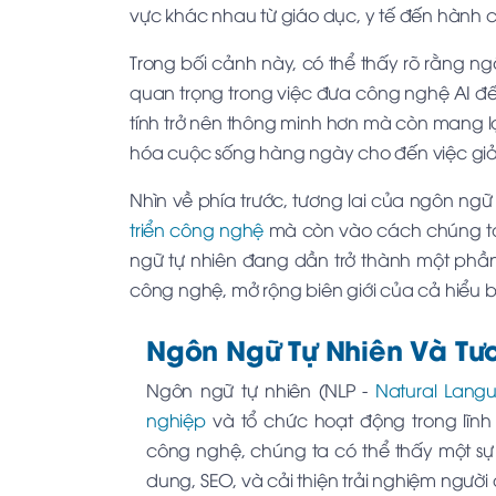
vực khác nhau từ giáo dục, y tế đến hành 
Trong bối cảnh này, có thể thấy rõ rằng ng
quan trọng trong việc đưa công nghệ AI đ
tính trở nên thông minh hơn mà còn mang lại
hóa cuộc sống hàng ngày cho đến việc giải
Nhìn về phía trước, tương lai của ngôn ngữ
triển công nghệ
mà còn vào cách chúng t
ngữ tự nhiên đang dần trở thành một phần
công nghệ, mở rộng biên giới của cả hiểu b
Ngôn Ngữ Tự Nhiên Và Tư
Ngôn ngữ tự nhiên (NLP -
Natural Langu
nghiệp
và tổ chức hoạt động trong lĩnh 
công nghệ, chúng ta có thể thấy một s
dung, SEO, và cải thiện trải nghiệm người