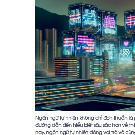
Ngôn ngữ tự nhiên không chỉ đơn thuần là 
đường dẫn đến hiểu biết sâu sắc hơn về th
nay, ngôn ngữ tự nhiên đóng vai trò vô cùn