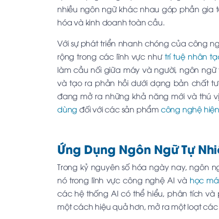
nhiều ngôn ngữ khác nhau góp phần gia tăng
hóa và kinh doanh toàn cầu.
Với sự phát triển nhanh chóng của công n
rộng trong các lĩnh vực như
trí tuệ nhân tạ
làm cầu nối giữa máy và người, ngôn ngữ tự
và tạo ra phản hồi dưới dạng bản chất tươ
đang mở ra những khả năng mới và thú vị 
dùng
đối với các sản phẩm
công nghệ hiện
Ứng Dụng Ngôn Ngữ Tự Nhi
Trong kỷ nguyên số hóa ngày nay, ngôn ng
nó trong lĩnh vực công nghệ AI và
học má
các hệ thống AI có thể hiểu, phân tích và
một cách hiệu quả hơn, mở ra một loạt các