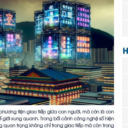
H
phương tiện giao tiếp giữa con người, mà còn là con
ế giới xung quanh. Trong bối cảnh công nghệ số hiện
g quan trọng không chỉ trong giao tiếp mà còn trong