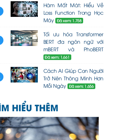
Hàm Mất Mát: Hiểu Về
3
Loss Function Trong Học
Máy
Đã xem: 1.758
Tối ưu hóa Transformer
4
BERT đa ngôn ngữ với
mBERT và PhoBERT
Đã xem: 1.661
Cách AI Giúp Con Người
5
Trở Nên Thông Minh Hơn
Mỗi Ngày
Đã xem: 1.656
ÌM HIỂU THÊM