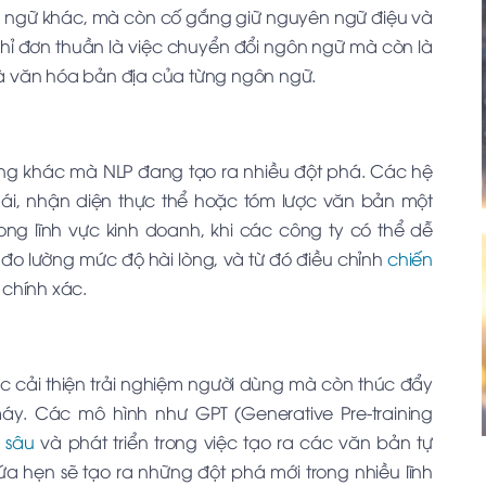
n ngữ khác, mà còn cố gắng giữ nguyên ngữ điệu và
chỉ đơn thuần là việc chuyển đổi ngôn ngữ mà còn là
và văn hóa bản địa của từng ngôn ngữ.
rọng khác mà NLP đang tạo ra nhiều đột phá. Các hệ
thái, nhận diện thực thể hoặc tóm lược văn bản một
ong lĩnh vực kinh doanh, khi các công ty có thể dễ
đo lường mức độ hài lòng, và từ đó điều chỉnh
chiến
chính xác.
c cải thiện trải nghiệm người dùng mà còn thúc đẩy
áy. Các mô hình như GPT (Generative Pre-training
 sâu
và phát triển trong việc tạo ra các văn bản tự
a hẹn sẽ tạo ra những đột phá mới trong nhiều lĩnh