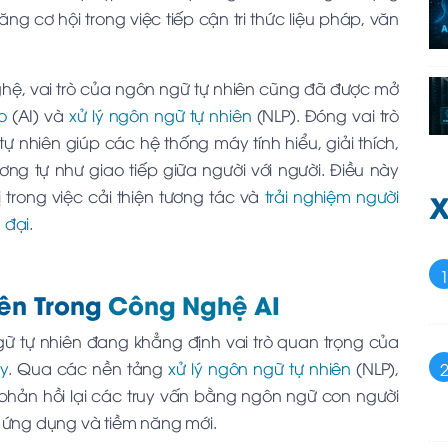
 cơ hội trong việc tiếp cận tri thức liệu pháp, văn
ghệ, vai trò của ngôn ngữ tự nhiên cũng đã được mở
o
(AI) và
xử lý ngôn ngữ tự nhiên
(NLP). Đóng vai trò
 nhiên giúp các hệ thống máy tính hiểu, giải thích,
ng tự như giao tiếp giữa người với người. Điều này
X
trong việc cải thiện tương tác và
trải nghiệm người
 đại
.
ên Trong
Công Nghệ AI
ữ tự nhiên đang khẳng định vai trò quan trọng của
y
. Qua các nền tảng
xử lý ngôn ngữ tự nhiên
(NLP),
 phản hồi lại các truy vấn bằng ngôn ngữ con người
 ứng dụng và tiềm năng mới.