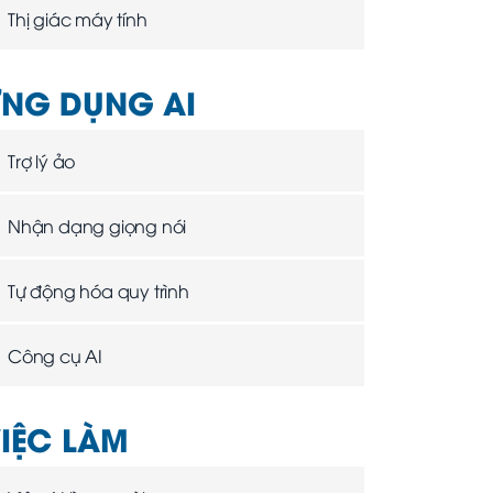
Thị giác máy tính
NG DỤNG AI
Trợ lý ảo
Nhận dạng giọng nói
Tự động hóa quy trình
Công cụ AI
IỆC LÀM