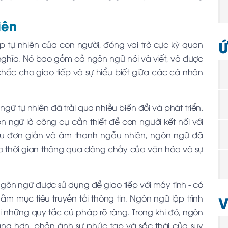
iên
Ứ
p tự nhiên của con người, đóng vai trò cực kỳ quan
ý nghĩa. Nó bao gồm cả ngôn ngữ nói và viết, và được
hắc cho giao tiếp và sự hiểu biết giữa các cá nhân
 ngữ tự nhiên đã trải qua nhiều biến đổi và phát triển.
n ngữ là công cụ cần thiết để con người kết nối với
iệu đơn giản và âm thanh ngẫu nhiên, ngôn ngữ đã
 thời gian thông qua dòng chảy của văn hóa và sự
ngôn ngữ được sử dụng để giao tiếp với máy tính - có
V
m mục tiêu truyền tải thông tin. Ngôn ngữ lập trình
i những quy tắc cú pháp rõ ràng. Trong khi đó, ngôn
ạng hơn, phản ánh sự phức tạp và sắc thái của suy