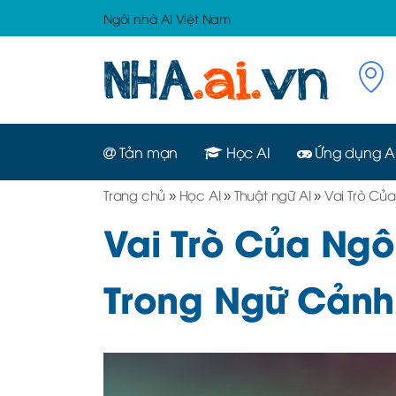
Ngôi nhà AI Việt Nam
Tản mạn
Học AI
Ứng dụng A
Trang chủ
»
Học AI
»
Thuật ngữ AI
»
Vai Trò Củ
Vai Trò Của Ngô
Trong Ngữ Cảnh