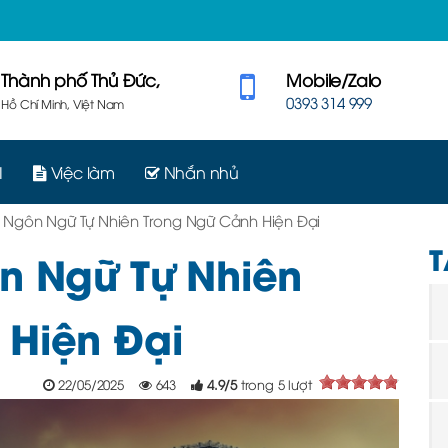
Thành phố Thủ Đức,
Mobile/Zalo
0393 314 999
Hồ Chí Minh, Việt Nam
I
Việc làm
Nhắn nhủ
a Ngôn Ngữ Tự Nhiên Trong Ngữ Cảnh Hiện Đại
T
n Ngữ Tự Nhiên
 Hiện Đại
22/05/2025
643
4.9
/
5
trong
5
lượt