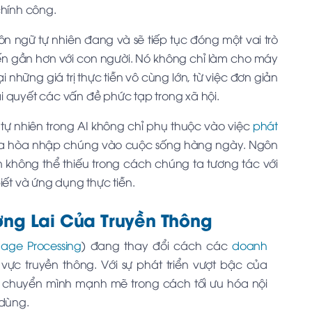
chính công.
ôn ngữ tự nhiên đang và sẽ tiếp tục đóng một vai trò
ến gần hơn với con người. Nó không chỉ làm cho máy
 những giá trị thực tiễn vô cùng lớn, từ việc đơn giản
 quyết các vấn đề phức tạp trong xã hội.
 tự nhiên trong AI không chỉ phụ thuộc vào việc
phát
a hòa nhập chúng vào cuộc sống hàng ngày. Ngôn
 không thể thiếu trong cách chúng ta tương tác với
iết và ứng dụng thực tiễn.
ơng Lai Của Truyền Thông
age Processing
) đang thay đổi cách các
doanh
vực truyền thông. Với sự phát triển vượt bậc của
ự chuyển mình mạnh mẽ trong cách tối ưu hóa nội
 dùng.