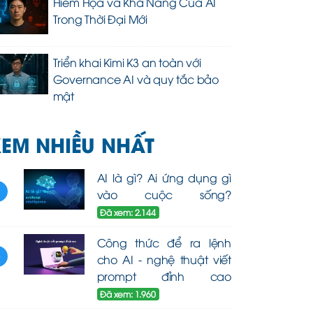
Hiểm Họa và Khả Năng Của AI
Trong Thời Đại Mới
Triển khai Kimi K3 an toàn với
Governance AI và quy tắc bảo
mật
EM NHIỀU NHẤT
AI là gì? Ai ứng dụng gì
1
vào cuộc sống?
Đã xem: 2.144
Công thức để ra lệnh
2
cho AI - nghệ thuật viết
prompt đỉnh cao
Đã xem: 1.960