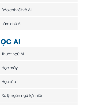
Báo chí viết về AI
Làm chủ AI
ỌC AI
Thuật ngữ AI
Học máy
Học sâu
Xử lý ngôn ngữ tự nhiên