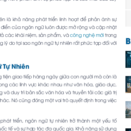
ên là khả năng phát triển linh hoạt để phản ánh sự
từ điển của ngôn ngữ luôn được mở rộng và cập nhật
 tả các khái niệm, sản phẩm, và
công nghệ mới
trong
B
g lý do tại sao ngôn ngữ tự nhiên rất phức tạp đối với
 Tự Nhiên
 tiện giao tiếp hàng ngày giữa con người mà còn là
trong các lĩnh vực khác nhau như văn hóa, giáo dục,
g và duy trì bản sắc văn hóa và truyền tải các giá trị
khác. Nó cũng đóng một vai trò quyết định trong việc
hát triển, ngôn ngữ tự nhiên trở thành một yếu tố
quốc tế và sự hợp tác đa quốc gia. Khả năng sử dụng