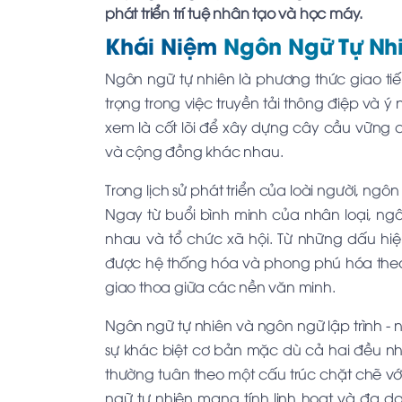
phát triển trí tuệ nhân tạo và học máy.
Khái Niệm
Ngôn Ngữ Tự Nh
Ngôn ngữ tự nhiên là phương thức giao tiế
trọng trong việc truyền tải thông điệp và 
xem là cốt lõi để xây dựng cây cầu vững c
và cộng đồng khác nhau.
Trong lịch sử phát triển của loài người, ngôn
Ngay từ buổi bình minh của nhân loại, ngô
nhau và tổ chức xã hội. Từ những dấu h
được hệ thống hóa và phong phú hóa theo
giao thoa giữa các nền văn minh.
Ngôn ngữ tự nhiên và ngôn ngữ lập trình - 
sự khác biệt cơ bản mặc dù cả hai đều nhằ
thường tuân theo một cấu trúc chặt chẽ vớ
ngữ tự nhiên mang tính linh hoạt và đa d