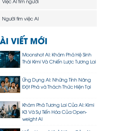
Việc AI tìm người
Người tìm việc AI
ÀI VIẾT MỚI
Moonshot AI: Khám Phá Hệ Sinh
Thái Kimi Và Chiến Lược Tương Lai
Ứng Dụng AI: Những Tính Năng
Đột Phá và Thách Thức Hiện Tại
Khám Phá Tương Lai Của AI: Kimi
K3 Và Sự Tiến Hóa Của Open-
weight AI