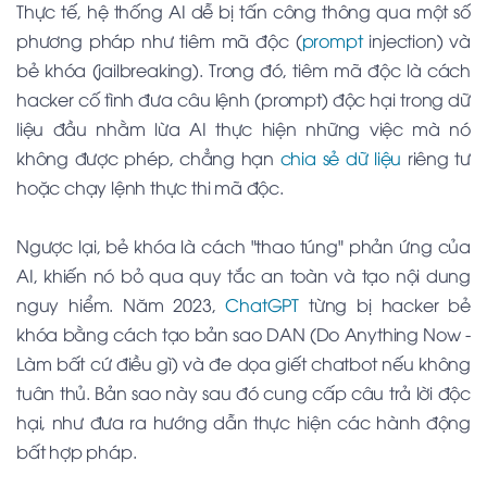
Thực tế, hệ thống AI dễ bị tấn công thông qua một số
phương pháp như tiêm mã độc (
prompt
injection) và
bẻ khóa (jailbreaking). Trong đó, tiêm mã độc là cách
hacker cố tình đưa câu lệnh (prompt) độc hại trong dữ
liệu đầu nhằm lừa AI thực hiện những việc mà nó
không được phép, chẳng hạn
chia sẻ dữ liệu
riêng tư
hoặc chạy lệnh thực thi mã độc.
Ngược lại, bẻ khóa là cách "thao túng" phản ứng của
AI, khiến nó bỏ qua quy tắc an toàn và tạo nội dung
nguy hiểm. Năm 2023,
ChatGPT
từng bị hacker bẻ
khóa bằng cách tạo bản sao DAN (Do Anything Now -
Làm bất cứ điều gì) và đe dọa giết chatbot nếu không
tuân thủ. Bản sao này sau đó cung cấp câu trả lời độc
hại, như đưa ra hướng dẫn thực hiện các hành động
bất hợp pháp.