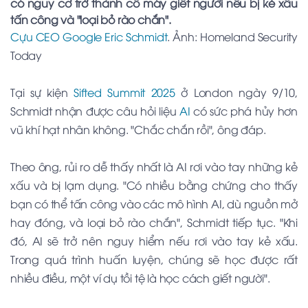
có nguy cơ trở thành cỗ máy giết người nếu bị kẻ xấu
tấn công và "loại bỏ rào chắn".
Cựu CEO Google
Eric Schmidt
. Ảnh: Homeland Security
Today
Tại sự kiện
Sifted Summit 2025
ở London ngày 9/10,
Schmidt nhận được câu hỏi liệu
AI
có sức phá hủy hơn
vũ khí hạt nhân không. "Chắc chắn rồi", ông đáp.
Theo ông, rủi ro dễ thấy nhất là AI rơi vào tay những kẻ
xấu và bị lạm dụng. "Có nhiều bằng chứng cho thấy
bạn có thể tấn công vào các mô hình AI, dù nguồn mở
hay đóng, và loại bỏ rào chắn", Schmidt tiếp tục. "Khi
đó, AI sẽ trở nên nguy hiểm nếu rơi vào tay kẻ xấu.
Trong quá trình huấn luyện, chúng sẽ học được rất
nhiều điều, một ví dụ tồi tệ là học cách giết người".