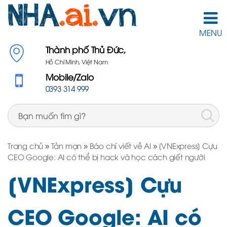
MENU
Thành phố Thủ Đức,
Hồ Chí Minh, Việt Nam
Mobile/Zalo
0393 314 999
Trang chủ
»
Tản mạn
»
Báo chí viết về AI
»
[VNExpress] Cựu
CEO Google: AI có thể bị hack và học cách giết người
[VNExpress] Cựu
CEO Google: AI có