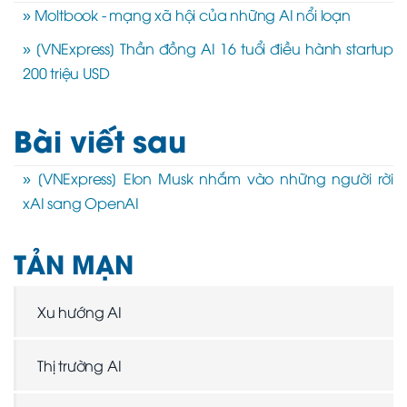
» Moltbook - mạng xã hội của những AI nổi loạn
» [VNExpress] Thần đồng AI 16 tuổi điều hành startup
200 triệu USD
Bài viết sau
» [VNExpress] Elon Musk nhắm vào những người rời
xAI sang OpenAI
TẢN MẠN
Xu hướng AI
Thị trường AI