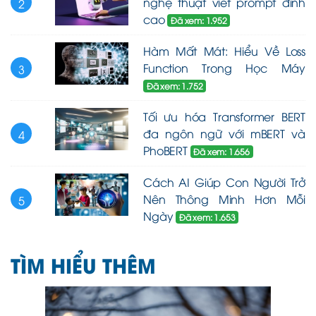
nghệ thuật viết prompt đỉnh
2
cao
Đã xem: 1.952
Hàm Mất Mát: Hiểu Về Loss
Function Trong Học Máy
3
Đã xem: 1.752
Tối ưu hóa Transformer BERT
đa ngôn ngữ với mBERT và
4
PhoBERT
Đã xem: 1.656
Cách AI Giúp Con Người Trở
Nên Thông Minh Hơn Mỗi
5
Ngày
Đã xem: 1.653
TÌM HIỂU THÊM