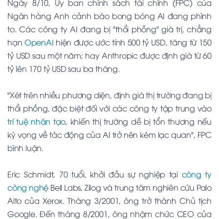
Ngày 8/10, Ủy ban chính sách tài chính (FPC) của
Ngân hàng Anh cảnh báo bong bóng AI đang phình
to. Các công ty AI đang bị "thổi phồng" giá trị, chẳng
hạn
OpenAI
hiện được ước tính 500 tỷ USD, tăng từ 150
tỷ USD sau một năm; hay Anthropic được định giá từ 60
tỷ lên 170 tỷ USD sau ba tháng.
"Xét trên nhiều phương diện, định giá thị trường đang bị
thổi phồng, đặc biệt đối với các công ty tập trung vào
trí tuệ nhân tạo
, khiến thị trường dễ bị tổn thương nếu
kỳ vọng về tác động của AI trở nên kém lạc quan", FPC
bình luận.
Eric Schmidt, 70 tuổi, khởi đầu sự nghiệp tại
công ty
công nghệ
Bell Labs, Zilog và trung tâm nghiên cứu Palo
Alto của Xerox. Tháng 3/2001, ông trở thành Chủ tịch
Google. Đến tháng 8/2001, ông nhậm chức CEO của