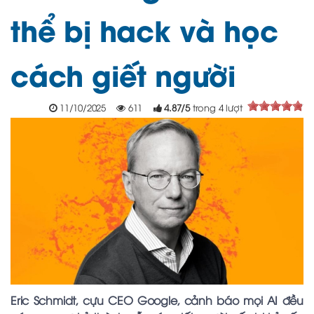
thể bị hack và học
cách giết người
11/10/2025
611
4.87
/
5
trong
4
lượt
Eric Schmidt, cựu CEO Google, cảnh báo mọi AI đều