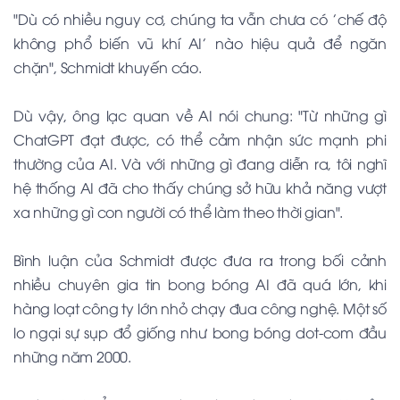
"Dù có nhiều nguy cơ, chúng ta vẫn chưa có 'chế độ
không phổ biến vũ khí AI' nào hiệu quả để ngăn
chặn", Schmidt khuyến cáo.
Dù vậy, ông lạc quan về AI nói chung: "Từ những gì
ChatGPT đạt được, có thể cảm nhận sức mạnh phi
thường của AI. Và với những gì đang diễn ra, tôi nghĩ
hệ thống AI đã cho thấy chúng sở hữu khả năng vượt
xa những gì con người có thể làm theo thời gian".
Bình luận của Schmidt được đưa ra trong bối cảnh
nhiều chuyên gia tin bong bóng AI đã quá lớn, khi
hàng loạt công ty lớn nhỏ chạy đua công nghệ. Một số
lo ngại sự sụp đổ giống như bong bóng dot-com đầu
những năm 2000.