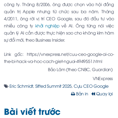
công ty. Tháng 8/2006, ông được chọn vào hội đồng
quản trị Apple nhưng từ chức sau ba năm. Tháng
4/2011, ông rời vị trí CEO Google, sau đó đầu tư vào
nhiều công ty
khởi nghiệp
về AI. Ông từng nói việc
quản lý AI cần được thực hiện sao cho không kìm hãm
sự đổi mới, theo Business Insider.
Link gốc: https://vnexpress.net/cuu-ceo-google-ai-co-
the-bi-hack-va-hoc-cach-giet-nguoi-4949551.html
Bảo Lâm (theo CNBC, Guardian)
VNExpress
Eric Schmidt
,
Sifted Summit 2025
,
Cựu CEO Google
Bản in
Quay lại
Bài viết trước