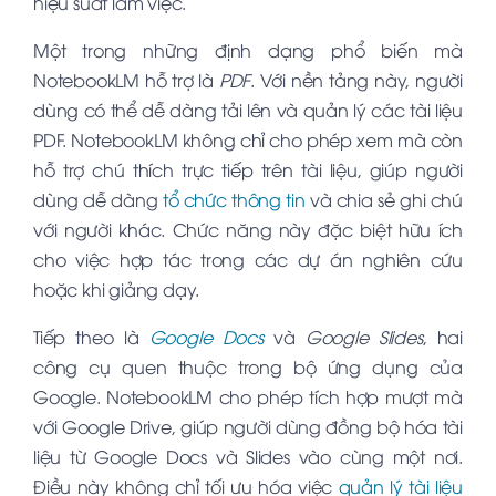
hiệu suất làm việc.
Một trong những định dạng phổ biến mà
NotebookLM hỗ trợ là
PDF
. Với nền tảng này, người
dùng có thể dễ dàng tải lên và quản lý các tài liệu
PDF. NotebookLM không chỉ cho phép xem mà còn
hỗ trợ chú thích trực tiếp trên tài liệu, giúp người
dùng dễ dàng
tổ chức thông tin
và chia sẻ ghi chú
với người khác. Chức năng này đặc biệt hữu ích
cho việc hợp tác trong các dự án nghiên cứu
hoặc khi giảng dạy.
Tiếp theo là
Google Docs
và
Google Slides
, hai
công cụ quen thuộc trong bộ ứng dụng của
Google. NotebookLM cho phép tích hợp mượt mà
với Google Drive, giúp người dùng đồng bộ hóa tài
liệu từ Google Docs và Slides vào cùng một nơi.
Điều này không chỉ tối ưu hóa việc
quản lý tài liệu