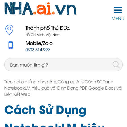
MENU
Thành phố Thủ Đức,
Hồ Chí Minh, Việt Nam
Mobile/Zalo
0393 314 999
Trang chủ
»
Ứng dụng AI
»
Công cụ AI
»
Cách Sử Dụng
NotebookLM hiệu quả với Định Dạng PDF, Google Docs và
Liên Kết Web
Cách Sử Dụng
NotebookLM hiệu