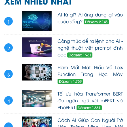
XEM NHIỀU NHẤT
AI là gì? Ai ứng dụng gì vào
cuộc sống?
1
Đã xem: 2.145
Công thức để ra lệnh cho AI -
nghệ thuật viết prompt đỉnh
2
cao
Đã xem: 1.961
Hàm Mất Mát: Hiểu Về Loss
Function Trong Học Máy
3
Đã xem: 1.759
Tối ưu hóa Transformer BERT
đa ngôn ngữ với mBERT và
4
PhoBERT
Đã xem: 1.661
Cách AI Giúp Con Người Trở
Nên Thông Minh Hơn Mỗi