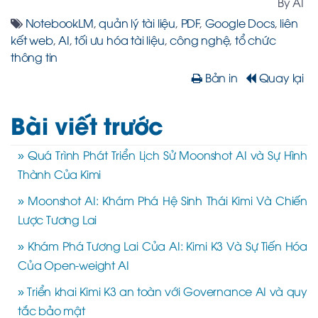
By AI
NotebookLM
,
quản lý tài liệu
,
PDF
,
Google Docs
,
liên
kết web
,
AI
,
tối ưu hóa tài liệu
,
công nghệ
,
tổ chức
thông tin
Bản in
Quay lại
Bài viết trước
» Quá Trình Phát Triển Lịch Sử Moonshot AI và Sự Hình
Thành Của Kimi
» Moonshot AI: Khám Phá Hệ Sinh Thái Kimi Và Chiến
Lược Tương Lai
» Khám Phá Tương Lai Của AI: Kimi K3 Và Sự Tiến Hóa
Của Open-weight AI
» Triển khai Kimi K3 an toàn với Governance AI và quy
tắc bảo mật