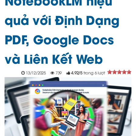
quả với Định Dạng
PDF, Google Docs
và Liên Kết Web
13/12/2025
739
4.92
/
5
trong
6
lượt