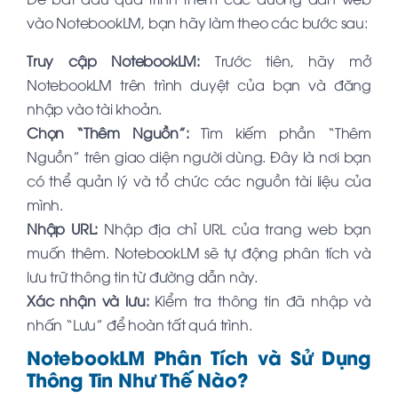
vào NotebookLM, bạn hãy làm theo các bước sau:
Truy cập NotebookLM:
Trước tiên, hãy mở
NotebookLM trên trình duyệt của bạn và đăng
nhập vào tài khoản.
Chọn “Thêm Nguồn”:
Tìm kiếm phần “Thêm
Nguồn” trên giao diện người dùng. Đây là nơi bạn
có thể quản lý và tổ chức các nguồn tài liệu của
mình.
Nhập URL:
Nhập địa chỉ URL của trang web bạn
muốn thêm. NotebookLM sẽ tự động phân tích và
lưu trữ thông tin từ đường dẫn này.
Xác nhận và lưu:
Kiểm tra thông tin đã nhập và
nhấn “Lưu” để hoàn tất quá trình.
NotebookLM Phân Tích và Sử Dụng
Thông Tin Như Thế Nào?