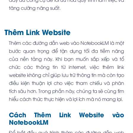
tăng cường năng suất.
Thêm Link Website
Thêm các đường dẫn web vào NotebookLM là một
bước quan trọng để tận dụng tối đa tiềm năng
của nền tảng này. Khi bạn muốn sắp xếp và tổ
chức các thông tin từ internet, việc thêm link
website không chỉ giúp lưu trữ thông tin mà còn tạo
điều kiện thuận lợi cho việc tham chiếu và phân
tích sâu hơn. Trong phần này, chúng ta sẽ cùng tìm
hiểu cách thức thực hiện và lợi ích mà nó mang lại.
Cách Thêm Link Website vào
NotebookLM
Để bắt đầu quá trình thêm các đường dẫn web