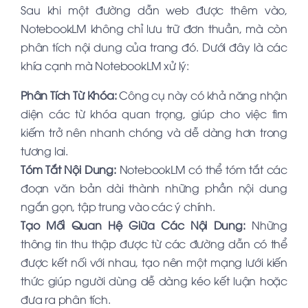
Sau khi một đường dẫn web được thêm vào,
NotebookLM không chỉ lưu trữ đơn thuần, mà còn
phân tích nội dung của trang đó. Dưới đây là các
khía cạnh mà NotebookLM xử lý:
Phân Tích Từ Khóa:
Công cụ này có khả năng nhận
diện các từ khóa quan trọng, giúp cho việc tìm
kiếm trở nên nhanh chóng và dễ dàng hơn trong
tương lai.
Tóm Tắt Nội Dung:
NotebookLM có thể tóm tắt các
đoạn văn bản dài thành những phần nội dung
ngắn gọn, tập trung vào các ý chính.
Tạo Mối Quan Hệ Giữa Các Nội Dung:
Những
thông tin thu thập được từ các đường dẫn có thể
được kết nối với nhau, tạo nên một mạng lưới kiến
thức giúp người dùng dễ dàng kéo kết luận hoặc
đưa ra phân tích.