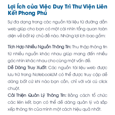
Lợi Ích của Việc Duy Trì Thư Viện Liên
Kết Phong Phú
Sự đa dạng trong các nguồn tài liệu từ đường dẫn
web giúp cho bạn có một cái nhìn tổng quan toàn
diện về bất kỳ chủ đề nào. Những lợi ích bao gồm:
Tích Hợp Nhiều Nguồn Thông Tin:
Thu thập thông tin
từ nhiều nguồn khác nhau giúp mang đến nhiều
góc nhìn khác nhau cho cùng một vấn đề.
Dễ Dàng Truy Xuất:
Các nguồn tài liệu web được
lưu trữ trong NotebookLM có thể được truy cập dễ
dàng bất cứ khi nào bạn cần, chỉ với vài cú click
chuột.
Cải Thiện Quản Lý Thông Tin:
Bằng cách tổ chức
các liên kết, bạn có thể dễ dàng quản lý và sắp
xếp thông tin của mình một cách hiệu quả nhất.