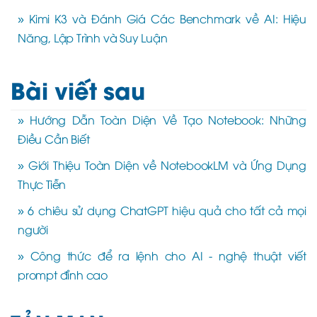
» Kimi K3 và Đánh Giá Các Benchmark về AI: Hiệu
Năng, Lập Trình và Suy Luận
Bài viết sau
» Hướng Dẫn Toàn Diện Về Tạo Notebook: Những
Điều Cần Biết
» Giới Thiệu Toàn Diện về NotebookLM và Ứng Dụng
Thực Tiễn
» 6 chiêu sử dụng ChatGPT hiệu quả cho tất cả mọi
người
» Công thức để ra lệnh cho AI - nghệ thuật viết
prompt đỉnh cao