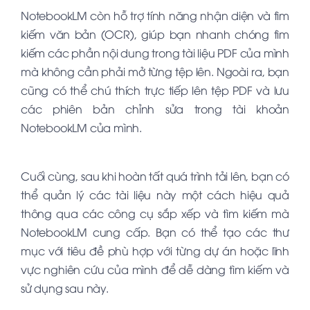
NotebookLM còn hỗ trợ tính năng nhận diện và tìm
kiếm văn bản (OCR), giúp bạn nhanh chóng tìm
kiếm các phần nội dung trong tài liệu PDF của mình
mà không cần phải mở từng tệp lên. Ngoài ra, bạn
cũng có thể chú thích trực tiếp lên tệp PDF và lưu
các phiên bản chỉnh sửa trong tài khoản
NotebookLM của mình.
Cuối cùng, sau khi hoàn tất quá trình tải lên, bạn có
thể quản lý các tài liệu này một cách hiệu quả
thông qua các công cụ sắp xếp và tìm kiếm mà
NotebookLM cung cấp. Bạn có thể tạo các thư
mục với tiêu đề phù hợp với từng dự án hoặc lĩnh
vực nghiên cứu của mình để dễ dàng tìm kiếm và
sử dụng sau này.