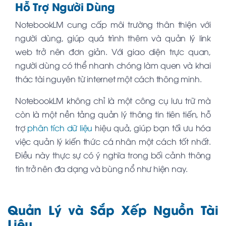
Hỗ Trợ Người Dùng
NotebookLM cung cấp môi trường thân thiện với
người dùng, giúp quá trình thêm và quản lý link
web trở nên đơn giản. Với giao diện trực quan,
người dùng có thể nhanh chóng làm quen và khai
thác tài nguyên từ internet một cách thông minh.
NotebookLM không chỉ là một công cụ lưu trữ mà
còn là một nền tảng quản lý thông tin tiên tiến, hỗ
trợ
phân tích dữ liệu
hiệu quả, giúp bạn tối ưu hóa
việc quản lý kiến thức cá nhân một cách tốt nhất.
Điều này thực sự có ý nghĩa trong bối cảnh thông
tin trở nên đa dạng và bùng nổ như hiện nay.
Quản Lý và Sắp Xếp Nguồn Tài
Liệu