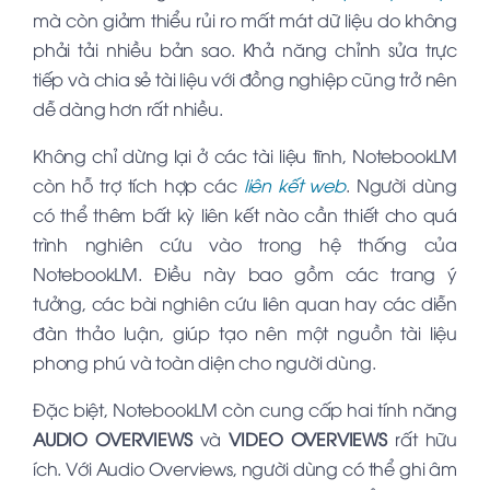
mà còn giảm thiểu rủi ro mất mát dữ liệu do không
phải tải nhiều bản sao. Khả năng chỉnh sửa trực
tiếp và chia sẻ tài liệu với đồng nghiệp cũng trở nên
dễ dàng hơn rất nhiều.
Không chỉ dừng lại ở các tài liệu tĩnh, NotebookLM
còn hỗ trợ tích hợp các
liên kết web
. Người dùng
có thể thêm bất kỳ liên kết nào cần thiết cho quá
trình nghiên cứu vào trong hệ thống của
NotebookLM. Điều này bao gồm các trang ý
tưởng, các bài nghiên cứu liên quan hay các diễn
đàn thảo luận, giúp tạo nên một nguồn tài liệu
phong phú và toàn diện cho người dùng.
Đặc biệt, NotebookLM còn cung cấp hai tính năng
AUDIO OVERVIEWS
và
VIDEO OVERVIEWS
rất hữu
ích. Với Audio Overviews, người dùng có thể ghi âm