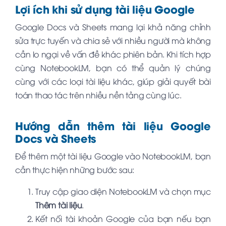
Lợi ích khi sử dụng tài liệu Google
Google Docs và Sheets mang lại khả năng chỉnh
sửa trực tuyến và chia sẻ với nhiều người mà không
cần lo ngại về vấn đề khác phiên bản. Khi tích hợp
cùng NotebookLM, bạn có thể quản lý chúng
cùng với các loại tài liệu khác, giúp giải quyết bài
toán thao tác trên nhiều nền tảng cùng lúc.
Hướng dẫn thêm tài liệu Google
Docs và Sheets
Để thêm một tài liệu Google vào NotebookLM, bạn
cần thực hiện những bước sau:
Truy cập giao diện NotebookLM và chọn mục
Thêm tài liệu
.
Kết nối tài khoản Google của bạn nếu bạn