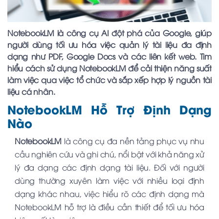
NotebookLM là công cụ AI đột phá của Google, giúp
người dùng tối ưu hóa việc quản lý tài liệu đa định
dạng như PDF, Google Docs và các liên kết web. Tìm
hiểu cách sử dụng NotebookLM để cải thiện năng suất
làm việc qua việc tổ chức và sắp xếp hợp lý nguồn tài
liệu cá nhân.
NotebookLM Hỗ Trợ Định Dạng
Nào
NotebookLM
là công cụ đa nền tảng phục vụ nhu
cầu nghiên cứu và ghi chú, nổi bật với khả năng xử
lý đa dạng các định dạng tài liệu. Đối với người
dùng thường xuyên làm việc với nhiều loại định
dạng khác nhau, việc hiểu rõ các định dạng mà
NotebookLM hỗ trợ là điều cần thiết để tối ưu hóa