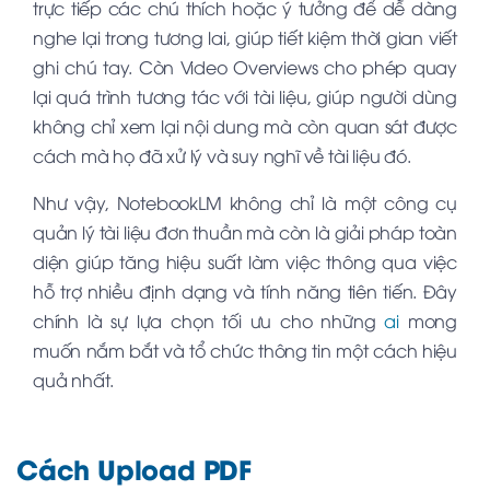
trực tiếp các chú thích hoặc ý tưởng để dễ dàng
nghe lại trong tương lai, giúp tiết kiệm thời gian viết
ghi chú tay. Còn Video Overviews cho phép quay
lại quá trình tương tác với tài liệu, giúp người dùng
không chỉ xem lại nội dung mà còn quan sát được
cách mà họ đã xử lý và suy nghĩ về tài liệu đó.
Như vậy, NotebookLM không chỉ là một công cụ
quản lý tài liệu đơn thuần mà còn là giải pháp toàn
diện giúp tăng hiệu suất làm việc thông qua việc
hỗ trợ nhiều định dạng và tính năng tiên tiến. Đây
chính là sự lựa chọn tối ưu cho những
ai
mong
muốn nắm bắt và tổ chức thông tin một cách hiệu
quả nhất.
Cách Upload PDF