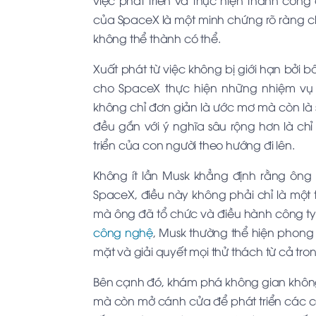
việc phát triển và thực hiện thành côn
của SpaceX là một minh chứng rõ ràng c
không thể thành có thể.
Xuất phát từ việc không bị giới hạn bởi 
cho SpaceX thực hiện những nhiệm vụ
không chỉ đơn giản là ước mơ mà còn là
đều gắn với ý nghĩa sâu rộng hơn là chỉ t
triển của con người theo hướng đi lên.
Không ít lần Musk khẳng định rằng ông l
SpaceX, điều này không phải chỉ là một
mà ông đã tổ chức và điều hành công ty.
công nghệ
, Musk thường thể hiện phon
mặt và giải quyết mọi thử thách từ cả tro
Bên cạnh đó, khám phá không gian khôn
mà còn mở cánh cửa để phát triển các cô