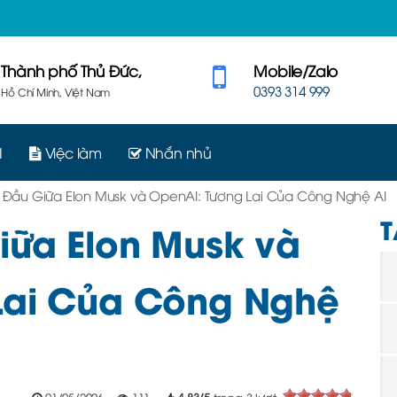
Thành phố Thủ Đức,
Mobile/Zalo
0393 314 999
Hồ Chí Minh, Việt Nam
I
Việc làm
Nhắn nhủ
 Đầu Giữa Elon Musk và OpenAI: Tương Lai Của Công Nghệ AI
T
iữa Elon Musk và
Lai Của Công Nghệ