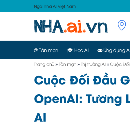
Ngôi nhà AI Việt Nam
Tản mạn
Học AI
Ứng dụng A
Trang chủ
»
Tản mạn
»
Thị trường AI
»
Cuộc Đối
Cuộc Đối Đầu G
OpenAI: Tương 
AI