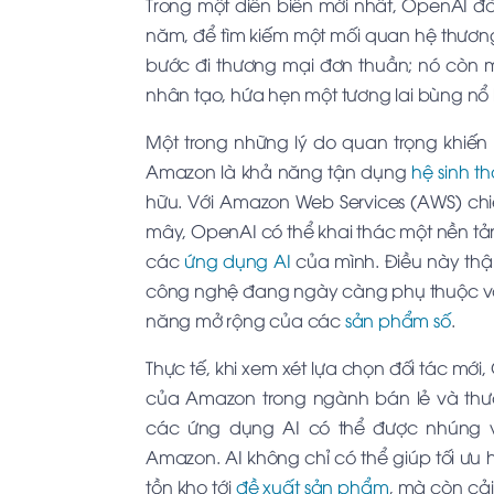
Trong một diễn biến mới nhất, OpenAI đã
năm, để tìm kiếm một mối quan hệ thương
bước đi thương mại đơn thuần; nó còn mở 
nhân tạo, hứa hẹn một tương lai bùng nổ
Một trong những lý do quan trọng khiến
Amazon là khả năng tận dụng
hệ sinh th
hữu. Với Amazon Web Services (AWS) ch
mây, OpenAI có thể khai thác một nền tả
các
ứng dụng AI
của mình. Điều này thậ
công nghệ đang ngày càng phụ thuộc và
năng mở rộng của các
sản phẩm số
.
Thực tế, khi xem xét lựa chọn đối tác mớ
của Amazon trong ngành bán lẻ và thươn
các ứng dụng AI có thể được nhúng v
Amazon. AI không chỉ có thể giúp tối ưu 
tồn kho tới
đề xuất sản phẩm
, mà còn cải