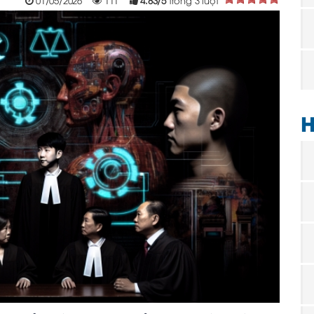
01/05/2026
111
4.83
/
5
trong
3
lượt
H