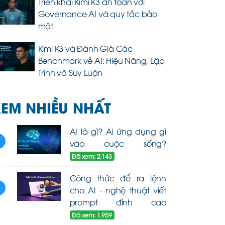
Triển khai Kimi K3 an toàn với
Governance AI và quy tắc bảo
mật
Kimi K3 và Đánh Giá Các
Benchmark về AI: Hiệu Năng, Lập
Trình và Suy Luận
EM NHIỀU NHẤT
AI là gì? Ai ứng dụng gì
1
vào cuộc sống?
Đã xem: 2.143
Công thức để ra lệnh
2
cho AI - nghệ thuật viết
prompt đỉnh cao
Đã xem: 1.959