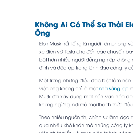
Không Ai Có Thể Sa Thải E
Ông
Elon Musk nổi tiếng là người tiên phong v
xe điện với Tesla cho đến các chuyến ba
bật hơn nhiều người đồng nghiệp không 
định và độc lập trong lãnh đạo công ty c
Một trong những điều đặc biệt làm nên 
việc ông không chỉ là một
nhà sáng lập
m
Musk đã xây dựng một nền văn hóa doan
không ngừng, nơi mà mọi thách thức đều đ
Theo nhiều nguồn tin, chính sự lãnh đạ
qua nhiều khó khăn mà những công ty kh