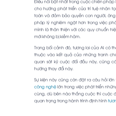
Điều nổi bật nhất trong cuộc chiến pháp 
cho hướng phát triển của trí tuệ nhân tạ
toàn và đảm bảo quyền con người, ông 
pháp lý nghiêm ngặt hơn trong việc phá
mình là thân thiện với các quy chuẩn h
mới không bị kiềm hãm.
Trong bối cảnh đó, tương lai của AI có t
thuộc vào kết quả của những tranh ch
quan sát kỹ cuộc đối đầu này, cũng có
hướng thay đổi này.
Sự kiện này cũng còn đặt ra câu hỏi lớ
công nghệ
lớn trong việc phát triển nh
cùng, dù bên nào thắng cuộc thì cuộc 
quan trọng trong hành trình định hình
tươn