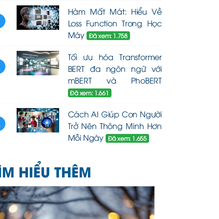
Hàm Mất Mát: Hiểu Về
3
Loss Function Trong Học
Máy
Đã xem: 1.758
Tối ưu hóa Transformer
4
BERT đa ngôn ngữ với
mBERT và PhoBERT
Đã xem: 1.661
Cách AI Giúp Con Người
5
Trở Nên Thông Minh Hơn
Mỗi Ngày
Đã xem: 1.655
ÌM HIỂU THÊM