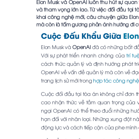
Elon Musk và OpenAI luôn thu hút sự quan
và tham vọng lớn lao. Từ việc đối đầu tại 
khai công nghệ mới, câu chuyện giữa Elo
mà còn là tấm gương phản ánh hướng đi c
Cuộc Đấu Khẩu Giữa
Elo
Elon Musk và
OpenAI
đã có những bất đồ
Với sự phát triển nhanh chóng của
trí t
cách thức quản lý và định hướng phát tr
OpenAI về vấn đề quản lý mà còn về đạo 
trang lịch sử mới trong
hợp tác công nghệ
Cuộc đối đầu tại tòa án không chỉ đơn t
cao nhận thức về tầm quan trọng của v
ngại OpenAI có thể theo đuổi những hư
hạn đối với nhân loại. Những xung đột nà
động lực và cách tiếp cận của phe mình đ