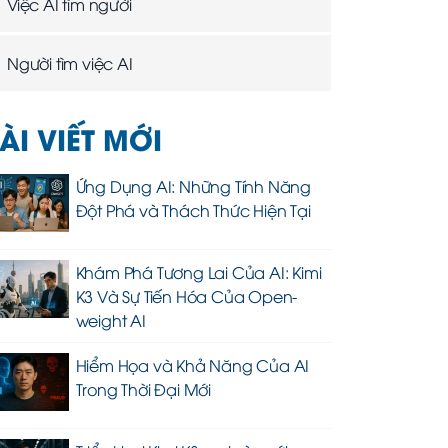
Việc AI tìm người
Người tìm việc AI
ÀI VIẾT MỚI
Ứng Dụng AI: Những Tính Năng
Đột Phá và Thách Thức Hiện Tại
Khám Phá Tương Lai Của AI: Kimi
K3 Và Sự Tiến Hóa Của Open-
weight AI
Hiểm Họa và Khả Năng Của AI
Trong Thời Đại Mới