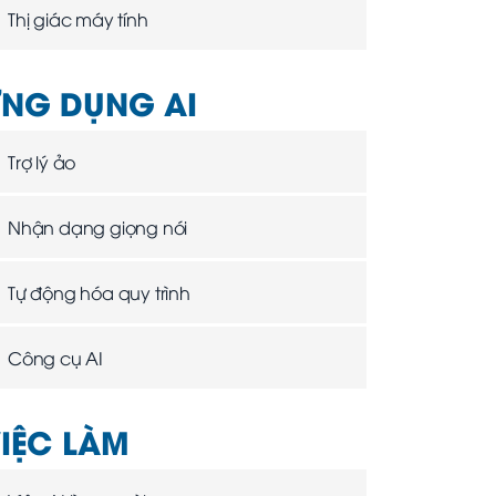
Thị giác máy tính
NG DỤNG AI
Trợ lý ảo
Nhận dạng giọng nói
Tự động hóa quy trình
Công cụ AI
IỆC LÀM