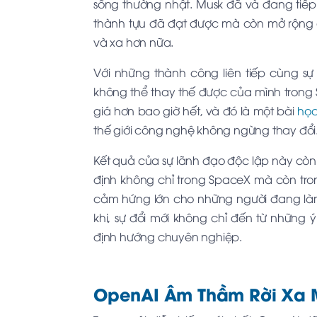
sống thường nhật. Musk đã và đang tiếp
thành tựu đã đạt được mà còn mở rộng 
và xa hơn nữa.
Với những thành công liên tiếp cùng sự
không thể thay thế được của mình trong
giá hơn bao giờ hết, và đó là một bài
học
thế giới công nghệ không ngừng thay đổi
Kết quả của sự lãnh đạo độc lập này cò
định không chỉ trong SpaceX mà còn tro
cảm hứng lớn cho những người đang làm
khi, sự đổi mới không chỉ đến từ những
định hướng chuyên nghiệp.
OpenAI Âm Thầm Rời Xa M