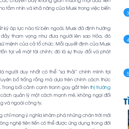
g các chuyến bay không gian thương mại đầu tiên
ho tầm nhìn và khả năng của Musk trong việc biến
bất kỳ áp lực nào từ bên ngoài, Musk đã định hướng
 đầy tham vọng như đưa người lên sao Hỏa, đó
 sứ mệnh của cả tổ chức. Mỗi quyết định của Musk
ồn tại về mặt tài chính; đó là sự thay đổi và phát
à người duy nhất có thể “sa thải” chính mình tại
 tuyên bố trống rỗng mà dựa trên chính cách thức
 Trong bối cảnh cạnh tranh gay gắt trên
thị trường
g cách quản lý một cách mạnh mẽ, không ngại đối
T
ng và ngoài công ty.
g chỉ mang ý nghĩa khám phá những chân trời mới
ng nghệ tiên tiến có thể được ứng dụng trong đời