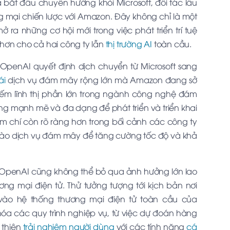
 bắt đầu chuyển hướng khỏi Microsoft, đối tác lâu
 mại chiến lược với Amazon. Đây không chỉ là một
ra những cơ hội mới trong việc phát triển trí tuệ
 hơn cho cả hai công ty lẫn
thị trường AI
toàn cầu.
 OpenAI quyết định dịch chuyển từ Microsoft sang
ái
dịch vụ đám mây rộng lớn mà Amazon đang sở
iếm lĩnh thị phần lớn trong ngành công nghệ đám
ng mạnh mẽ và đa dạng để phát triển và triển khai
m chí còn rõ ràng hơn trong bối cảnh các công ty
o dịch vụ đám mây để tăng cường tốc độ và khả
i, OpenAI cũng không thể bỏ qua ảnh hưởng lớn lao
g mại điện tử. Thử tưởng tượng tới kịch bản nơi
ào hệ thống thương mại điện tử toàn cầu của
hóa các quy trình nghiệp vụ, từ việc dự đoán hàng
 thiện
trải nghiệm người dùng
với các tính năng
cá