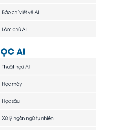
Báo chí viết về AI
Làm chủ AI
ỌC AI
Thuật ngữ AI
Học máy
Học sâu
Xử lý ngôn ngữ tự nhiên