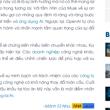
lý này có lẽ là sự ảnh hưởng mà nó có thể mang lại
o trong tương lai. Với tầm nhìn của Musk về sự an
kêu gọi có những quy định rõ ràng và ràng buộc
t triển và
ứng dụng AI
. Ngược lại, OpenAI tự cho
iện hành và nhấn mạnh tầm quan trọng của sự đổi
B
hể sẽ chứng kiến nhiều biến chuyển khác nhau, tùy
ấp hiện tại. Các
doanh nghiệp
công nghệ khác,
 thể sẽ điều chỉnh chiến lược để phù hợp với xu
n về sự minh bạch và trách nhiệm của các
công ty
ững công nghệ có khả năng thay đổi toàn cầu. Cuối
đấu khẩu tại tòa án Mỹ này vẫn là một điểm nhấn
g lai AI
.
-
Mãnh Tử Nha
,
NHA
.ai.vn