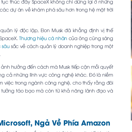
 tục thúc đẩy SpaceX không chỉ dừng lại ở những
các dự án về khám phá sâu hơn trong hệ mặt trời
 quản lý độc lập, Elon Musk đã khẳng định vị thế
 SpaceX.
Thương hiệu cá nhân
của ông cũng sáng
 sâu
sắc về cách quản lý doanh nghiệp trong một
.
n ảnh hưởng đến cách mà Musk tiếp cận mỗi quyết
ng cả những lĩnh vực công nghệ khác. Đó là niềm
 việc trong ngành công nghệ, cho thấy rằng đôi
 ý tưởng táo bạo mà còn từ khả năng lãnh đạo và
icrosoft, Ngả Về Phía Amazon