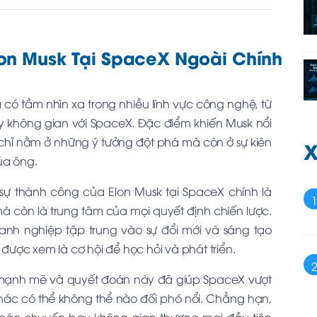
lon Musk Tại SpaceX Ngoài Chính
à có tầm nhìn xa trong nhiều lĩnh vực công nghệ, từ
y không gian với SpaceX. Đặc điểm khiến Musk nổi
chỉ nằm ở những ý tưởng đột phá mà còn ở sự kiên
X
ủa ông.
sự thành công của Elon Musk tại SpaceX chính là
à còn là trung tâm của mọi quyết định chiến lược.
h nghiệp tập trung vào sự đổi mới và sáng tạo
ược xem là cơ hội để học hỏi và phát triển.
o mạnh mẽ và quyết đoán này đã giúp SpaceX vượt
ác có thể không thể nào đối phó nổi. Chẳng hạn,