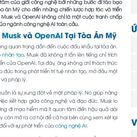
 tâm của giới công nghệ bởi những bước đi táo bạo
tòa án Mỹ cho đến những chiến lược hợp tác và triển
n Musk và OpenAI không chỉ là một cuộc tranh chấp
ủa ngành công nghệ AI toàn cầu.
Ứ
n Musk
và
OpenAI
Tại Tòa Án Mỹ
ng quan trọng dẫn đến cuộc đấu khẩu tại tòa án.
uệ nhân tạo
, Musk đã không ít lần lên tiếng chỉ trích
iển của OpenAI. Tại đây, ông không chỉ thách thức
đức trong phát triển trí tuệ nhân tạo, mở đầu một
và pháp lý.
huần là sự xung đột về mặt pháp lý. Nó giúp nâng
iệc kết hợp giữa công nghệ và đạo đức. Musk lo
ớng đi mạo hiểm mà ít quan tâm đến hậu quả dài
y còn mở ra cơ hội để cả hai bên cùng xem xét lại
V
ối với sự phát triển của
công nghệ AI
.