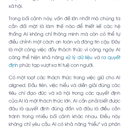
xã hội.
Trong bối cảnh này, vấn đề lớn nhất mà chúng ta
cần đối mặt là làm thế nào để thiết kế các hệ
thống AI không chỉ thông minh mà còn có thể tự
điều chỉnh một cách an toàn và đáng tin cậy. Đây
là một công việc đầy thách thức vì càng ngày AI
càng thể hiện khả năng
xử lý dữ liệu
và
ra quyết
định
phức tạp vượt xa trí tuệ con người.
Có một loạt các thách thức trong việc giữ cho AI
aligned. Đầu tiên, việc hiểu và diễn giải đúng các
tiêu chí đạo đức và xã hội trong các quyết định
của AI là một thách thức lớn. AI cần phải biết được
đâu là quyết định đúng đắn và đâu là điều cần
tránh trong nhiều bối cảnh khác nhau. Điều này
không chỉ yêu cầu AI có khả năng "hiểu" và phân