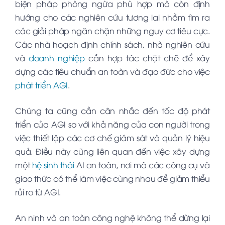
biện pháp phòng ngừa phù hợp mà còn định
hướng cho các nghiên cứu tương lai nhằm tìm ra
các giải pháp ngăn chặn những nguy cơ tiêu cực.
Các nhà hoạch định chính sách, nhà nghiên cứu
và
doanh nghiệp
cần hợp tác chặt chẽ để xây
dựng các tiêu chuẩn an toàn và đạo đức cho việc
phát triển AGI
.
Chúng ta cũng cần cân nhắc đến tốc độ phát
triển của AGI so với khả năng của con người trong
việc thiết lập các cơ chế giám sát và quản lý hiệu
quả. Điều này cũng liên quan đến việc xây dựng
một
hệ sinh thái
AI an toàn, nơi mà các công cụ và
giao thức có thể làm việc cùng nhau để giảm thiểu
rủi ro từ AGI.
An ninh và an toàn công nghệ không thể dừng lại