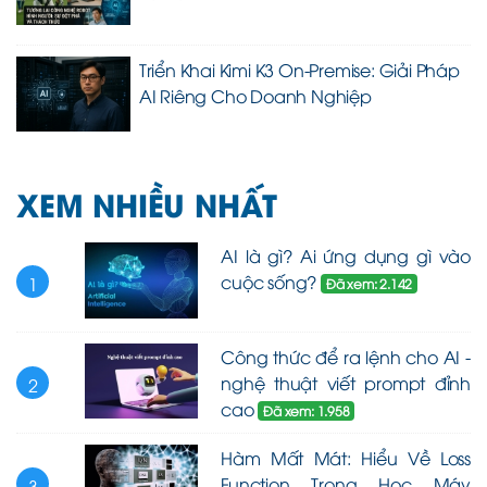
Triển Khai Kimi K3 On-Premise: Giải Pháp
AI Riêng Cho Doanh Nghiệp
XEM NHIỀU NHẤT
AI là gì? Ai ứng dụng gì vào
cuộc sống?
1
Đã xem: 2.142
Công thức để ra lệnh cho AI -
nghệ thuật viết prompt đỉnh
2
cao
Đã xem: 1.958
Hàm Mất Mát: Hiểu Về Loss
Function Trong Học Máy
3