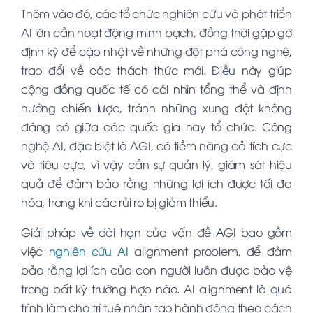
Thêm vào đó, các tổ chức nghiên cứu và phát triển
AI lớn cần hoạt động minh bạch, đồng thời gặp gỡ
định kỳ để cập nhật về những đột phá công nghệ,
trao đổi về các thách thức mới. Điều này giúp
cộng đồng quốc tế có cái nhìn tổng thể và định
hướng chiến lược, tránh những xung đột không
đáng có giữa các quốc gia hay tổ chức. Công
nghệ AI, đặc biệt là AGI, có tiềm năng cả tích cực
và tiêu cực, vì vậy cần sự quản lý, giám sát hiệu
quả để đảm bảo rằng những lợi ích được tối đa
hóa, trong khi các rủi ro bị giảm thiểu.
Giải pháp về dài hạn của vấn đề AGI bao gồm
việc
nghiên cứu AI
alignment problem, để đảm
bảo rằng lợi ích của con người luôn được bảo vệ
trong bất kỳ trường hợp nào. AI alignment là quá
trình làm cho trí tuệ nhân tạo hành động theo cách