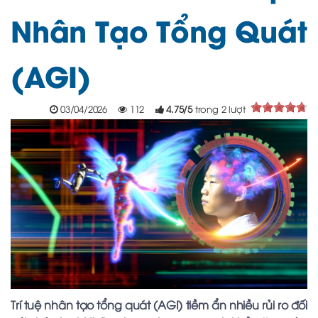
Nhân Tạo Tổng Quát
(AGI)
03/04/2026
112
4.75
/
5
trong
2
lượt
Trí tuệ nhân tạo tổng quát (AGI) tiềm ẩn nhiều rủi ro đối