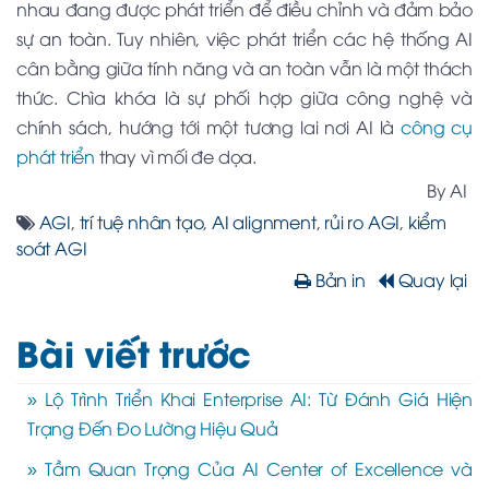
nhau đang được phát triển để điều chỉnh và đảm bảo
sự an toàn. Tuy nhiên, việc phát triển các hệ thống AI
cân bằng giữa tính năng và an toàn vẫn là một thách
thức. Chìa khóa là sự phối hợp giữa công nghệ và
chính sách, hướng tới một tương lai nơi AI là
công cụ
phát triển
thay vì mối đe dọa.
By AI
AGI
,
trí tuệ nhân tạo
,
AI alignment
,
rủi ro AGI
,
kiểm
soát AGI
Bản in
Quay lại
Bài viết trước
» Lộ Trình Triển Khai Enterprise AI: Từ Đánh Giá Hiện
Trạng Đến Đo Lường Hiệu Quả
» Tầm Quan Trọng Của AI Center of Excellence và