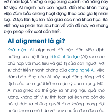
với nhân loại. Những lo ngại xung quanh khả năng này
từ việc AI mạnh hơn con người, đến khó khăn trong
việc đảm bảo chúng hoạt động theo các giá trị nhân
loại, được liên tục lan tỏa giữa các nhà khoa học. Bài
viết này sẽ phân tích sâu hơn về vấn đề này và những
biện pháp kiểm soát cần thiết.
AI alignment là gì?
Khái niệm AI
alignment đề cập đến việc định
hướng các hệ thống
trí tuệ nhân tạo
(AI) sao cho
phù hợp với mục tiêu và giá trị của con người. Với
sự phát triển nhanh chóng của
công nghệ AI
, việc
đảm bảo rằng các AI này hoạt động đúng với ý
định của con người trở nên cực kỳ quan trọng. Một
AI misaligned có thể gây ra những hậu quả khó
lường, không chỉ vì sự tính toán sai lệch mà còn do
nó tự đưa ra những quyết định không mong đợi
hoặc không phù hợp với quy chuẩn đạo đức của