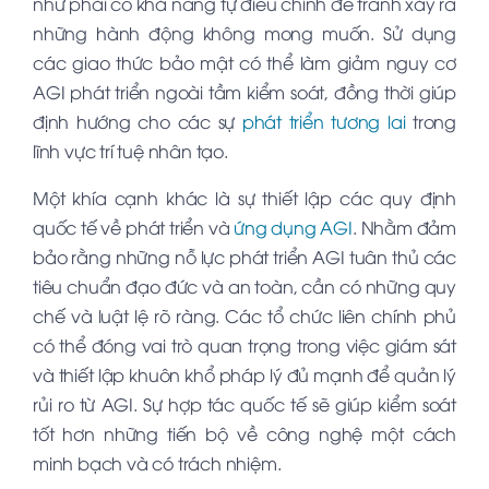
như phải có khả năng tự điều chỉnh để tránh xảy ra
những hành động không mong muốn. Sử dụng
các giao thức bảo mật có thể làm giảm nguy cơ
AGI phát triển ngoài tầm kiểm soát, đồng thời giúp
định hướng cho các sự
phát triển tương lai
trong
lĩnh vực trí tuệ nhân tạo.
Một khía cạnh khác là sự thiết lập các quy định
quốc tế về phát triển và
ứng dụng AGI
. Nhằm đảm
bảo rằng những nỗ lực phát triển AGI tuân thủ các
tiêu chuẩn đạo đức và an toàn, cần có những quy
chế và luật lệ rõ ràng. Các tổ chức liên chính phủ
có thể đóng vai trò quan trọng trong việc giám sát
và thiết lập khuôn khổ pháp lý đủ mạnh để quản lý
rủi ro từ AGI. Sự hợp tác quốc tế sẽ giúp kiểm soát
tốt hơn những tiến bộ về công nghệ một cách
minh bạch và có trách nhiệm.