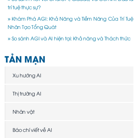
trí tuệ thực sự?
» Khám Phá AGI: Khả Năng và Tiềm Năng Của Trí Tuệ
Nhân Tạo Tổng Quát
» So sánh AGI và AI hiện tại: Khả năng và Thách thức
TẢN MẠN
Xu hướng AI
Thị trường AI
Nhân vật
Báo chí viết về AI