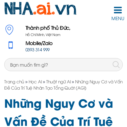
MENU
Thành phố Thủ Đức,
Hồ Chí Minh, Việt Nam
Mobile/Zalo
0393 314 999
Trang chủ
»
Học AI
»
Thuật ngữ AI
»
Những Nguy Cơ và Vấn
Đề Của Trí Tuệ Nhân Tạo Tổng Quát (AGI)
Những Nguy Cơ và
Vấn Đề Của Trí Tuệ