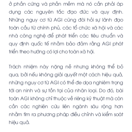
ở phần cứng và phần mềm mà nó cần phải áp
dụng các nguyên tắc đạo đức và quy định.
Những nguy cơ từ AGI cũng đòi hỏi sự lãnh đạo
toàn cầu từ chính phủ, các tổ chức xã hội và các
nhà công nghệ để phát triển các tiêu chuẩn và
quy định quốc tế nhằm bảo đảm rằng AGI phát
triển theo hướng có lợi cho toàn xã hội.
Trách nhiệm này nặng nề nhưng không thể bỏ
qua, bởi nếu không giải quyết một cách hiệu quả,
những nguy cơ từ AGI có thể đe dọa nghiêm trọng
tới an ninh và sự tồn tại của nhân loại. Do đó, bài
toán AGI không chỉ thuộc về riêng kỹ thuật mà còn
cần các nghiên cứu liên ngành sâu rộng hơn
nhằm tìm ra phương pháp điều chỉnh và kiểm soát
hiệu quả.