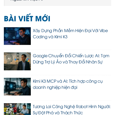
BÀI VIẾT MỚI
Xây Dựng Phần Mềm Hiện Đại Với Vibe
Coding và Kimi K3
Google Chuyển Đổi Chiến Lược AI: Tạm
Dừng Trợ Lý Ảo và Thay Đổi Nhân Sự
Kimi K3 MCP và AI: Tích hợp công cụ
doanh nghiệp hiện đại
Tương Lai Công Nghệ Robot Hình Người:
Sự Đột Phá và Thách Thức