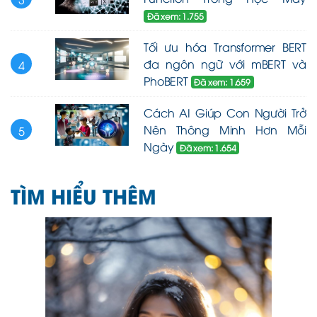
Đã xem: 1.755
Tối ưu hóa Transformer BERT
đa ngôn ngữ với mBERT và
4
PhoBERT
Đã xem: 1.659
Cách AI Giúp Con Người Trở
Nên Thông Minh Hơn Mỗi
5
Ngày
Đã xem: 1.654
TÌM HIỂU THÊM