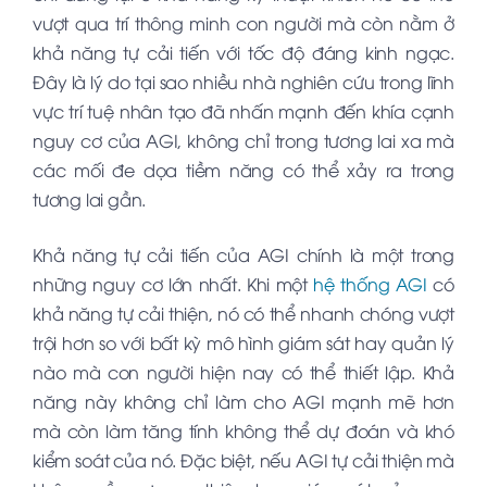
vượt qua trí thông minh con người mà còn nằm ở
khả năng tự cải tiến với tốc độ đáng kinh ngạc.
Đây là lý do tại sao nhiều nhà nghiên cứu trong lĩnh
vực trí tuệ nhân tạo đã nhấn mạnh đến khía cạnh
nguy cơ của AGI, không chỉ trong tương lai xa mà
các mối đe dọa tiềm năng có thể xảy ra trong
tương lai gần.
Khả năng tự cải tiến của AGI chính là một trong
những nguy cơ lớn nhất. Khi một
hệ thống AGI
có
khả năng tự cải thiện, nó có thể nhanh chóng vượt
trội hơn so với bất kỳ mô hình giám sát hay quản lý
nào mà con người hiện nay có thể thiết lập. Khả
năng này không chỉ làm cho AGI mạnh mẽ hơn
mà còn làm tăng tính không thể dự đoán và khó
kiểm soát của nó. Đặc biệt, nếu AGI tự cải thiện mà