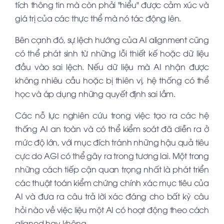
tích thông tin mà còn phải "hiểu" được cảm xúc và
giá trị của các thực thể mà nó tác động lên.
Bên cạnh đó, sự lệch hướng của AI alignment cũng
có thể phát sinh từ những lỗi thiết kế hoặc dữ liệu
đầu vào sai lệch. Nếu dữ liệu mà AI nhận được
không nhiêu cầu hoặc bị thiên vị, hệ thống có thể
học và áp dụng những quyết định sai lầm.
Các nỗ lực nghiên cứu trong việc tạo ra các hệ
thống AI an toàn và có thể kiểm soát đã diễn ra ở
mức độ lớn, với mục đích tránh những hậu quả tiêu
cực do AGI có thể gây ra trong tương lai. Một trong
những cách tiếp cận quan trọng nhất là phát triển
các thuật toán kiểm chứng chính xác mục tiêu của
AI và đưa ra câu trả lời xác đáng cho bất kỳ câu
hỏi nào về việc liệu một AI có hoạt động theo cách
aligned hay không.