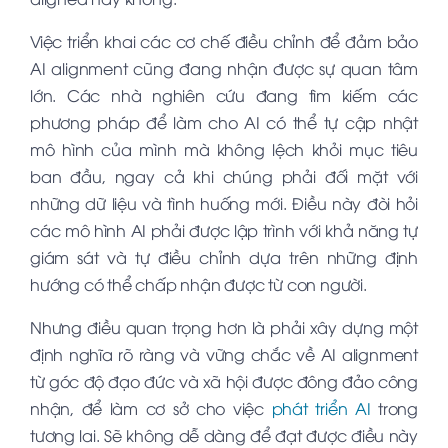
Việc triển khai các cơ chế điều chỉnh để đảm bảo
AI alignment cũng đang nhận được sự quan tâm
lớn. Các nhà nghiên cứu đang tìm kiếm các
phương pháp để làm cho AI có thể tự cập nhật
mô hình của mình mà không lệch khỏi mục tiêu
ban đầu, ngay cả khi chúng phải đối mặt với
những dữ liệu và tình huống mới. Điều này đòi hỏi
các mô hình AI phải được lập trình với khả năng tự
giám sát và tự điều chỉnh dựa trên những định
hướng có thể chấp nhận được từ con người.
Nhưng điều quan trọng hơn là phải xây dựng một
định nghĩa rõ ràng và vững chắc về AI alignment
từ góc độ đạo đức và xã hội được đông đảo công
nhận, để làm cơ sở cho việc
phát triển AI
trong
tương lai. Sẽ không dễ dàng để đạt được điều này