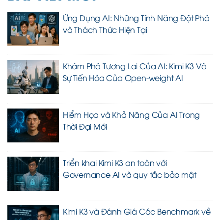
Ứng Dụng AI: Những Tính Năng Đột Phá
và Thách Thức Hiện Tại
Khám Phá Tương Lai Của AI: Kimi K3 Và
Sự Tiến Hóa Của Open-weight AI
Hiểm Họa và Khả Năng Của AI Trong
Thời Đại Mới
Triển khai Kimi K3 an toàn với
Governance AI và quy tắc bảo mật
Kimi K3 và Đánh Giá Các Benchmark về