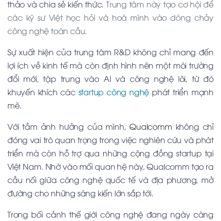
thảo và chia sẻ kiến thức.
Trung tâm này tạo cơ hội để
các kỹ sư Việt học hỏi và hoà mình vào dòng chảy
công nghệ toàn cầu.
Sự xuất hiện của trung tâm R&D không chỉ mang đến
lợi ích về kinh tế mà còn định hình nên một môi trường
đổi mới, tập trung vào AI và công nghệ lõi, từ đó
khuyến khích các
startup công nghệ
phát triển mạnh
mẽ.
Với tầm ảnh hưởng của mình,
Qualcomm
không chỉ
đóng vai trò quan trọng trong việc nghiên cứu và phát
triển mà còn hỗ trợ qua những cộng đồng startup tại
Việt Nam. Nhờ vào mối quan hệ này, Qualcomm tạo ra
cầu nối giữa công nghệ quốc tế và địa phương, mở
đường cho những sáng kiến lớn sắp tới.
Trong bối cảnh thế giới công nghệ đang ngày càng