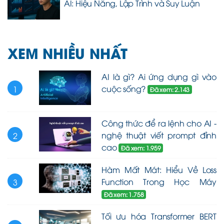
AI: Hiệu Năng, Lập Trình và Suy Luận
XEM NHIỀU NHẤT
AI là gì? Ai ứng dụng gì vào
cuộc sống?
1
Đã xem: 2.143
Công thức để ra lệnh cho AI -
nghệ thuật viết prompt đỉnh
2
cao
Đã xem: 1.959
Hàm Mất Mát: Hiểu Về Loss
Function Trong Học Máy
3
Đã xem: 1.758
Tối ưu hóa Transformer BERT