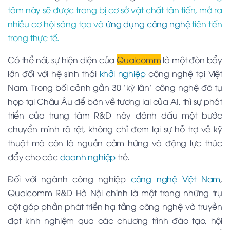
tâm này sẽ được trang bị cơ sở vật chất tân tiến, mở ra
nhiều cơ hội sáng tạo và
ứng dụng công nghệ
tiên tiến
trong thực tế.
Có thể nói, sự hiện diện của
Qualcomm
là một đòn bẩy
lớn đối với hệ sinh thái
khởi nghiệp
công nghệ tại Việt
Nam. Trong bối cảnh gần 30 'kỳ lân' công nghệ đã tụ
họp tại Châu Âu để bàn về tương lai của AI, thì sự phát
triển của trung tâm R&D này đánh dấu một bước
chuyển mình rõ rệt, không chỉ đem lại sự hỗ trợ về kỹ
thuật mà còn là nguồn cảm hứng và động lực thúc
đẩy cho các
doanh nghiệp
trẻ.
Đối với ngành công nghiệp
công nghệ Việt Nam
,
Qualcomm
R&D Hà Nội chính là một trong những trụ
cột góp phần phát triển hạ tầng công nghệ và truyền
đạt kinh nghiệm qua các chương trình đào tạo, hội