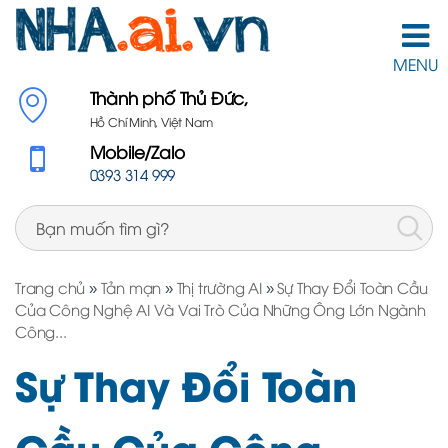
MENU
Thành phố Thủ Đức,
Hồ Chí Minh, Việt Nam
Mobile/Zalo
0393 314 999
Trang chủ
»
Tản mạn
»
Thị trường AI
»
Sự Thay Đổi Toàn Cầu
Của Công Nghệ AI Và Vai Trò Của Những Ông Lớn Ngành
Công...
Sự Thay Đổi Toàn
Cầu Của Công