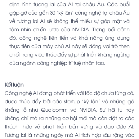
định hình tương lai của AI tại châu Âu. Các buổi
gặp gỡ của gần 30 'kỳ lân' công nghệ tại châu Âu
về tương lai AI sẽ không thể thiếu sự góp mặt và
tầm nhìn chiến lược của NVIDIA. Trong bối cảnh
đó, công nghệ tiên tiến và khả năng ứng dụng
thực tiễn của máy chủ AI này sẽ đóng vai trò then
chốt trong việc thúc đẩy sự phát triển không ngừng
của ngành công nghiệp trí tuệ nhân tạo.
Kết luận
Công nghệ AI đang phát triển với tốc độ chưa từng có,
được thúc đẩy bởi các startup 'kỳ lân' và những gã
khổng lồ như Qualcomm và NVIDIA. Sự hội tụ này
không chỉ mở ra những cơ hội mới mà còn đặt ra các
thách thức về phát triển bền vững và đạo đức AI.
Tương lai là những ngày mà AI tích hợp sâu rộng vào