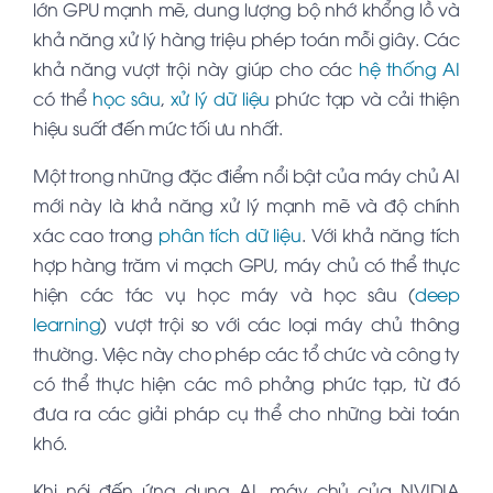
lớn GPU mạnh mẽ, dung lượng bộ nhớ khổng lồ và
khả năng xử lý hàng triệu phép toán mỗi giây. Các
khả năng vượt trội này giúp cho các
hệ thống AI
có thể
học sâu
,
xử lý dữ liệu
phức tạp và cải thiện
hiệu suất đến mức tối ưu nhất.
Một trong những đặc điểm nổi bật của máy chủ AI
mới này là khả năng xử lý mạnh mẽ và độ chính
xác cao trong
phân tích dữ liệu
. Với khả năng tích
hợp hàng trăm vi mạch GPU, máy chủ có thể thực
hiện các tác vụ học máy và học sâu (
deep
learning
) vượt trội so với các loại máy chủ thông
thường. Việc này cho phép các tổ chức và công ty
có thể thực hiện các mô phỏng phức tạp, từ đó
đưa ra các giải pháp cụ thể cho những bài toán
khó.
Khi nói đến ứng dụng AI, máy chủ của NVIDIA