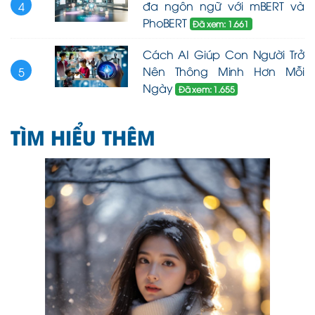
đa ngôn ngữ với mBERT và
4
PhoBERT
Đã xem: 1.661
Cách AI Giúp Con Người Trở
Nên Thông Minh Hơn Mỗi
5
Ngày
Đã xem: 1.655
TÌM HIỂU THÊM