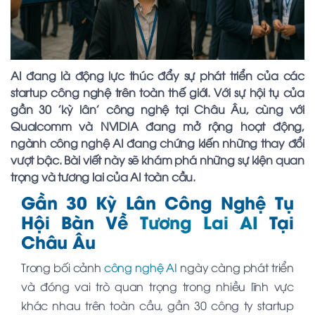
AI đang là động lực thúc đẩy sự phát triển của các
startup công nghệ trên toàn thế giới. Với sự hội tụ của
gần 30 'kỳ lân' công nghệ tại Châu Âu, cùng với
Qualcomm và NVIDIA đang mở rộng hoạt động,
ngành công nghệ AI đang chứng kiến những thay đổi
vượt bậc. Bài viết này sẽ khám phá những sự kiện quan
trọng và tương lai của AI toàn cầu.
Gần 30 Kỳ Lân Công Nghệ Tụ
Hội Bàn Về
Tương Lai AI
Tại
Châu Âu
Trong bối cảnh
công nghệ AI
ngày càng phát triển
và đóng vai trò quan trọng trong nhiều lĩnh vực
khác nhau trên toàn cầu, gần 30 công ty startup