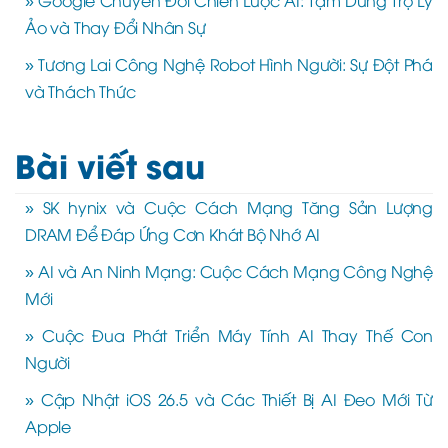
Ảo và Thay Đổi Nhân Sự
» Tương Lai Công Nghệ Robot Hình Người: Sự Đột Phá
và Thách Thức
Bài viết sau
» SK hynix và Cuộc Cách Mạng Tăng Sản Lượng
DRAM Để Đáp Ứng Cơn Khát Bộ Nhớ AI
» AI và An Ninh Mạng: Cuộc Cách Mạng Công Nghệ
Mới
» Cuộc Đua Phát Triển Máy Tính AI Thay Thế Con
Người
» Cập Nhật iOS 26.5 và Các Thiết Bị AI Đeo Mới Từ
Apple