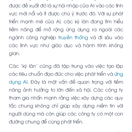
được đề xuất đó là sự hội nhập của AI vào các lĩnh
vực mới nổi và ít được chú ý trước đó. Với sự phát
triển mạnh mẽ của AI, các kỳ lân đang tìm hiểu
tiềm năng để mở rộng ứng dụng ra ngoài các
ngành công nghiệp
truyền thống
và đi sâu vào
các lĩnh vực như giáo dục và hành trình không
gian.
Các 'kỳ lân' cũng đã tập trung vào việc tạo lập
các tiêu chuẩn đạo đức cho việc phát triển và
ứng
dụng AI
. Đây là một vấn đề quan trọng với tiềm
năng ảnh hưởng to lớn đến xã hội. Các công ty
tham gia nhấn mạnh rằng việc xây dựng các quy
tắc chung không chỉ giúp xây dựng niềm tin với
người dùng mà còn giúp các công ty có một con
đường chung để cùng phát triển.