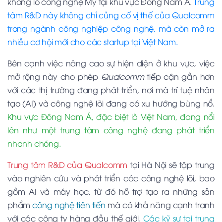
khổng lồ công nghệ Mỹ tại khu vực Đông Nam Á.
Trung
tâm R&D này không chỉ củng cố vị thế của Qualcomm
trong ngành công nghiệp công nghệ, mà còn mở ra
nhiều cơ hội mới cho các startup tại Việt Nam.
Bên cạnh việc nâng cao sự hiện diện ở khu vực, việc
mở rộng này cho phép
Qualcomm
tiếp cận gần hơn
với các thị trường đang phát triển, nơi mà trí tuệ nhân
tạo (AI) và công nghệ lõi đang có xu hướng bùng nổ.
Khu vực Đông Nam Á, đặc biệt là Việt Nam, đang nổi
lên như một trung tâm công nghệ đang phát triển
nhanh chóng.
Trung tâm R&D của Qualcomm
tại Hà Nội sẽ tập trung
vào nghiên cứu và phát triển các công nghệ lõi, bao
gồm AI và máy học, từ đó hỗ trợ tạo ra những sản
phẩm
công nghệ tiên tiến
mà có khả năng cạnh tranh
với các công ty hàng đầu thế giới.
Các kỹ sư tại trung