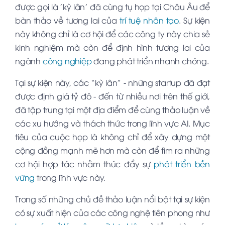
được gọi là 'kỳ lân' đã cùng tụ họp tại Châu Âu để
bàn thảo về tương lai của
trí tuệ nhân tạo
. Sự kiện
này không chỉ là cơ hội để các công ty này chia sẻ
kinh nghiệm mà còn để định hình tương lai của
ngành
công nghiệp
đang phát triển nhanh chóng.
Tại sự kiện này, các “kỳ lân” - những startup đã đạt
được định giá tỷ đô - đến từ nhiều nơi trên thế giới,
đã tập trung tại một địa điểm để cùng thảo luận về
các xu hướng và thách thức trong lĩnh vực AI. Mục
tiêu của cuộc họp là không chỉ để xây dựng một
cộng đồng mạnh mẽ hơn mà còn để tìm ra những
cơ hội hợp tác nhằm thúc đẩy sự
phát triển bền
vững
trong lĩnh vực này.
Trong số những chủ đề thảo luận nổi bật tại sự kiện
có sự xuất hiện của các công nghệ tiên phong như