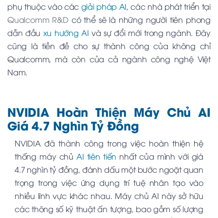
phụ thuộc vào các
giải pháp AI
, các nhà phát triển tại
Qualcomm R&D
có thể sẽ là những người tiên phong
dẫn đầu
xu hướng AI
và sự đổi mới trong ngành. Đây
cũng là tiền đề cho sự thành công của không chỉ
Qualcomm, mà còn của cả ngành công nghệ Việt
Nam.
NVIDIA Hoàn Thiện Máy Chủ AI
Giá 4.7 Nghìn Tỷ Đồng
NVIDIA
đã thành công trong việc hoàn thiện hệ
thống máy chủ
AI tiên tiến
nhất của mình với giá
4.7 nghìn tỷ đồng, đánh dấu một bước ngoặt quan
trọng trong việc ứng dụng trí tuệ nhân tạo vào
nhiều lĩnh vực khác nhau. Máy chủ AI này sở hữu
các thông số kỹ thuật ấn tượng, bao gồm số lượng