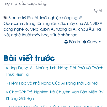
mọi mặt của cuộc sống.
By AI
Startup kỳ lân
,
AI
,
khởi nghiệp công nghệ
,
Qualcomm
,
trung tâm nghiên cứu
,
máy chủ AI
,
NVIDIA
,
công nghệ lõi
,
Vera Rubin AI
,
tương lai AI
,
châu Âu
,
Hà
Nội
,
nghệ thuật máy học
,
trí tuệ nhân tạo
Bản in
Quay lại
Bài viết trước
» Ứng Dụng AI: Những Tính Năng Đột Phá và Thách
Thức Hiện Tại
» Hiểm Họa và Khả Năng Của AI Trong Thời Đại Mới
» ChatGPT: Trải Nghiệm Trò Chuyện Văn Bản Miễn Phí
Không Giới Hạn
» Google Chuyển Đổi Chiến Lược AI: Tạm Dừng Trợ Lý