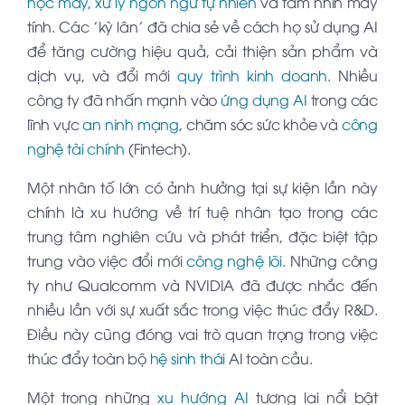
học máy
,
xử lý ngôn ngữ tự nhiên
và tầm nhìn máy
tính. Các 'kỳ lân' đã chia sẻ về cách họ sử dụng AI
để tăng cường hiệu quả, cải thiện sản phẩm và
dịch vụ, và đổi mới
quy trình kinh doanh
. Nhiều
công ty đã nhấn mạnh vào
ứng dụng AI
trong các
lĩnh vực
an ninh mạng
, chăm sóc sức khỏe và
công
nghệ tài chính
(Fintech).
Một nhân tố lớn có ảnh hưởng tại sự kiện lần này
chính là xu hướng về trí tuệ nhân tạo trong các
trung tâm nghiên cứu và phát triển, đặc biệt tập
trung vào việc đổi mới
công nghệ lõi
. Những công
ty như Qualcomm và NVIDIA đã được nhắc đến
nhiều lần với sự xuất sắc trong việc thúc đẩy R&D.
Điều này cũng đóng vai trò quan trọng trong việc
thúc đẩy toàn bộ
hệ sinh thái
AI toàn cầu.
Một trong những
xu hướng AI
tương lai nổi bật