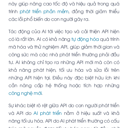
này giúp nâng cao tốc độ và hiệu quả trong quá
trình
phát triển phần mềm
, đồng thời giảm thiểu
các lỗi phổ biến do con người gây ra.
Tác động của AI tới việc tạo và cải thiện API hiện
có là rất lớn. AI có khả năng
tự động hóa
quá trình
mã hóa và thử nghiệm API, giúp giảm thời gian và
công sức mà các nhà phát triển thường phải đầu
tư. AI không chỉ tạo ra những API mới mà còn có
khả năng phát hiện, tối ưu hóa và sửa lỗi trên
những API hiện tại. Điều này đặc biệt hữu ích khi
cần nâng cấp hệ thống hoặc tích hợp những
công nghệ mới
.
Sự khác biệt rõ rệt giữa API do con người phát triển
và API do
AI phát triển
nằm ở hiệu suất và khả
năng tối ưu hóa. API do AI phát triển thường có cấu