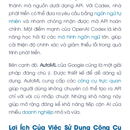
thành mã nguồn dưới dạng API. Với Codex, nhà
phát triển có thể đưa ra yêu cầu bằng
ngôn ngữ tự
nhiên
và nhanh chóng nhận được mã API hoàn
chỉnh. Một điểm mạnh của OpenAI Codex là khả
năng học hỏi từ các
mô hình ngôn ngữ
lớn, giúp
cải thiện độ chính xác và giảm thiểu lỗi trong quá
trình phát triển.
Bên cạnh đó,
AutoML
của Google cũng là một giải
pháp đáng chú ý. Được thiết kế để dễ dàng sử
dụng, AutoML cung cấp các
công cụ trực quan
giúp người dùng không chuyên có thể tạo ra API
chỉ với vài cú nhấp chuột. Những khả năng này
giúp mở rộng đáng kể khả năng tiếp cận AI của
nhiều
doanh nghiệp
nhỏ và vừa.
Lợi Ích Của Việc Sử Dụng Công Cụ