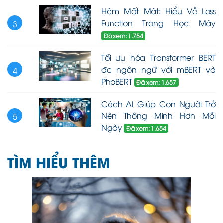
Hàm Mất Mát: Hiểu Về Loss
Function Trong Học Máy
3
Đã xem: 1.754
Tối ưu hóa Transformer BERT
đa ngôn ngữ với mBERT và
4
PhoBERT
Đã xem: 1.657
Cách AI Giúp Con Người Trở
Nên Thông Minh Hơn Mỗi
5
Ngày
Đã xem: 1.654
TÌM HIỂU THÊM