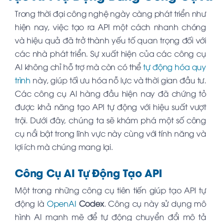
Trong thời đại công nghệ ngày càng phát triển như
hiện nay, việc tạo ra API một cách nhanh chóng
và hiệu quả đã trở thành yếu tố quan trọng đối với
các nhà phát triển. Sự xuất hiện của các công cụ
AI không chỉ hỗ trợ mà còn có thể
tự động hóa quy
trình
này, giúp tối ưu hóa nỗ lực và thời gian đầu tư.
Các công cụ AI hàng đầu hiện nay đã chứng tỏ
được khả năng tạo API tự động với hiệu suất vượt
trội. Dưới đây, chúng ta sẽ khám phá một số công
cụ nổi bật trong lĩnh vực này cùng với tính năng và
lợi ích mà chúng mang lại.
Công Cụ AI Tự Động Tạo API
Một trong những công cụ tiên tiến giúp tạo API tự
động là
OpenAI
Codex
. Công cụ này sử dụng mô
hình AI mạnh mẽ để tự động chuyển đổi mô tả