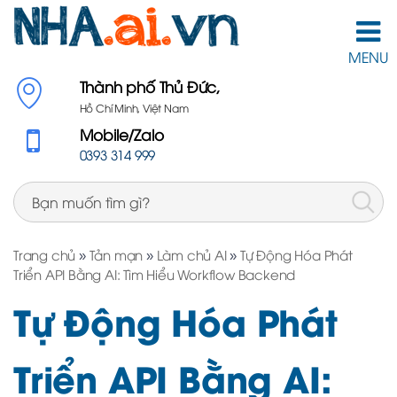
MENU
Thành phố Thủ Đức,
Hồ Chí Minh, Việt Nam
Mobile/Zalo
0393 314 999
Trang chủ
»
Tản mạn
»
Làm chủ AI
»
Tự Động Hóa Phát
Triển API Bằng AI: Tìm Hiểu Workflow Backend
Tự Động Hóa Phát
Triển API Bằng AI: