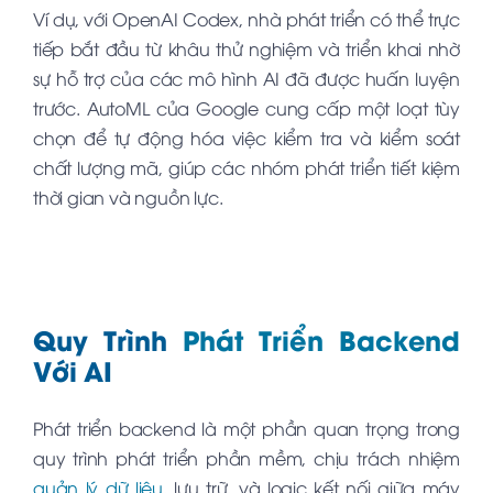
Ví dụ, với OpenAI Codex, nhà phát triển có thể trực
tiếp bắt đầu từ khâu thử nghiệm và triển khai nhờ
sự hỗ trợ của các mô hình AI đã được huấn luyện
trước. AutoML của Google cung cấp một loạt tùy
chọn để tự động hóa việc kiểm tra và kiểm soát
chất lượng mã, giúp các nhóm phát triển tiết kiệm
thời gian và nguồn lực.
Quy Trình
Phát Triển Backend
Với AI
Phát triển backend là một phần quan trọng trong
quy trình phát triển phần mềm, chịu trách nhiệm
quản lý dữ liệu
, lưu trữ, và logic kết nối giữa máy