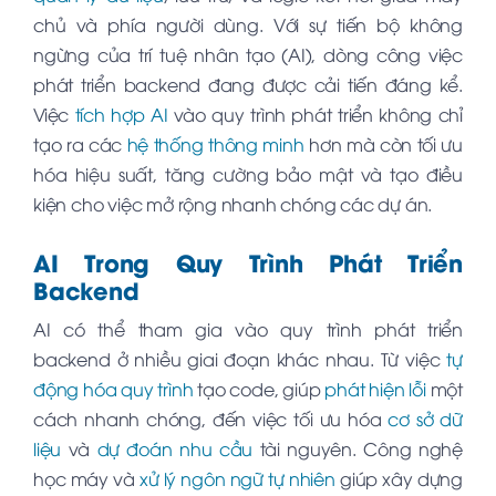
chủ và phía người dùng. Với sự tiến bộ không
ngừng của trí tuệ nhân tạo (AI), dòng công việc
phát triển backend đang được cải tiến đáng kể.
Việc
tích hợp AI
vào quy trình phát triển không chỉ
tạo ra các
hệ thống thông minh
hơn mà còn tối ưu
hóa hiệu suất, tăng cường bảo mật và tạo điều
kiện cho việc mở rộng nhanh chóng các dự án.
AI Trong Quy Trình Phát Triển
Backend
AI có thể tham gia vào quy trình phát triển
backend ở nhiều giai đoạn khác nhau. Từ việc
tự
động hóa quy trình
tạo code, giúp
phát hiện lỗi
một
cách nhanh chóng, đến việc tối ưu hóa
cơ sở dữ
liệu
và
dự đoán nhu cầu
tài nguyên. Công nghệ
học máy và
xử lý ngôn ngữ tự nhiên
giúp xây dựng