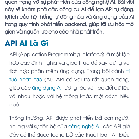
quan trọng với sự phát triển của công nghệ AI. Bài viết
này sẽ khám phá các công cụ AI để tạo API tự động,
lợi ích của hệ thống tự động hóa và ứng dụng của AI
trong quy trình phát triển backend, giúp tối ưu hóa thời
gian và nguồn lực cho các nhà phát triển.
API
AI Là Gì
API (Application Programming Interface) là một tập
hợp các định nghĩa và giao thức để xây dựng và
tích hợp phần mềm ứng dụng. Trong bối cảnh
trí
tuệ nhân tạo
(AI), API có vai trò rất quan trọng,
giúp các
ứng dụng AI
tương tác và trao đổi dữ liệu
với nhau hoặc với hệ thống khác một cách hiệu
quả.
Thông thường, API được phát triển bởi con người,
nhưng với sự tiến bộ của
công nghệ AI
, các API giờ
đây có thể được tạo ra bởi các thuật toán AI. Điều