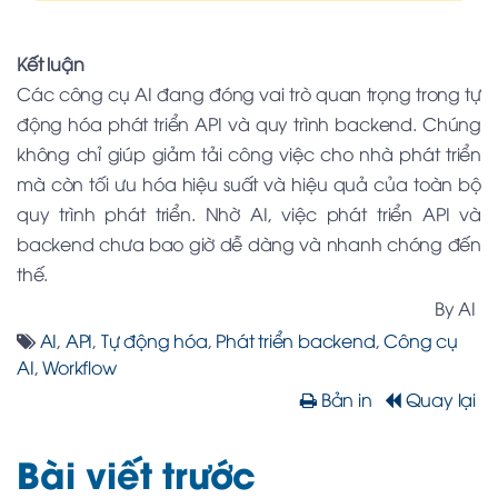
Kết luận
Các công cụ AI đang đóng vai trò quan trọng trong tự
động hóa phát triển API và quy trình backend. Chúng
không chỉ giúp giảm tải công việc cho nhà phát triển
mà còn tối ưu hóa hiệu suất và hiệu quả của toàn bộ
quy trình phát triển. Nhờ AI, việc phát triển API và
backend chưa bao giờ dễ dàng và nhanh chóng đến
thế.
By AI
AI
,
API
,
Tự động hóa
,
Phát triển backend
,
Công cụ
AI
,
Workflow
Bản in
Quay lại
Bài viết trước