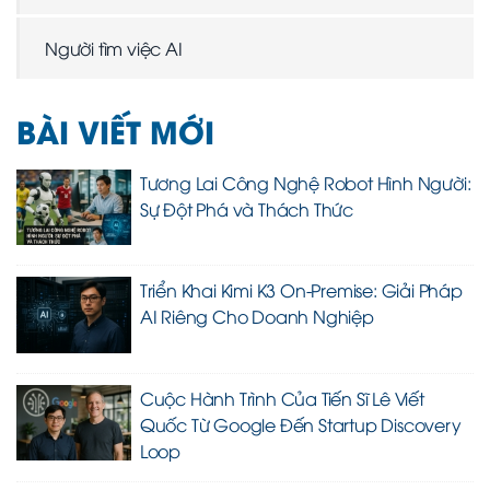
Người tìm việc AI
BÀI VIẾT MỚI
Tương Lai Công Nghệ Robot Hình Người:
Sự Đột Phá và Thách Thức
Triển Khai Kimi K3 On-Premise: Giải Pháp
AI Riêng Cho Doanh Nghiệp
Cuộc Hành Trình Của Tiến Sĩ Lê Viết
Quốc Từ Google Đến Startup Discovery
Loop