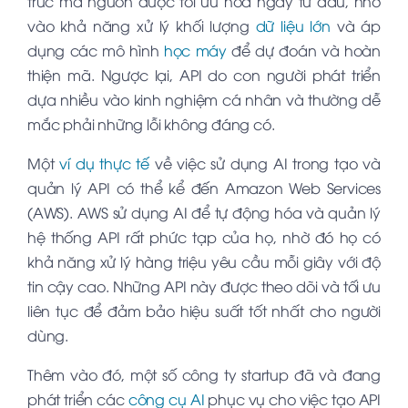
trúc mã nguồn được tối ưu hóa ngay từ đầu, nhờ
vào khả năng xử lý khối lượng
dữ liệu lớn
và áp
dụng các mô hình
học máy
để dự đoán và hoàn
thiện mã. Ngược lại, API do con người phát triển
dựa nhiều vào kinh nghiệm cá nhân và thường dễ
mắc phải những lỗi không đáng có.
Một
ví dụ thực tế
về việc sử dụng AI trong tạo và
quản lý API có thể kể đến Amazon Web Services
(AWS). AWS sử dụng AI để tự động hóa và quản lý
hệ thống API rất phức tạp của họ, nhờ đó họ có
khả năng xử lý hàng triệu yêu cầu mỗi giây với độ
tin cậy cao. Những API này được theo dõi và tối ưu
liên tục để đảm bảo hiệu suất tốt nhất cho người
dùng.
Thêm vào đó, một số công ty startup đã và đang
phát triển các
công cụ AI
phục vụ cho việc tạo API