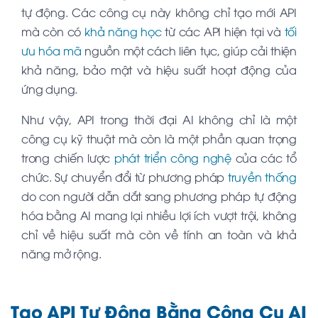
tự động. Các công cụ này không chỉ tạo mới API
mà còn có
khả năng học
từ các API hiện tại và
tối
ưu hóa mã
nguồn một cách liên tục, giúp cải thiện
khả năng, bảo mật và hiệu suất hoạt động của
ứng dụng.
Như vậy, API trong thời đại AI không chỉ là một
công cụ kỹ thuật mà còn là một phần quan trọng
trong chiến lược
phát triển công nghệ
của các tổ
chức. Sự chuyển đổi từ phương pháp
truyền thống
do con người dẫn dắt sang phương pháp tự động
hóa bằng AI mang lại nhiều lợi ích vượt trội, không
chỉ về hiệu suất mà còn về tính an toàn và khả
năng mở rộng.
Tạo API Tự Động Bằng Công Cụ AI