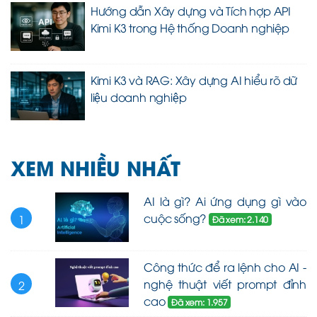
Hướng dẫn Xây dựng và Tích hợp API
Kimi K3 trong Hệ thống Doanh nghiệp
Kimi K3 và RAG: Xây dựng AI hiểu rõ dữ
liệu doanh nghiệp
XEM NHIỀU NHẤT
AI là gì? Ai ứng dụng gì vào
cuộc sống?
1
Đã xem: 2.140
Công thức để ra lệnh cho AI -
nghệ thuật viết prompt đỉnh
2
cao
Đã xem: 1.957