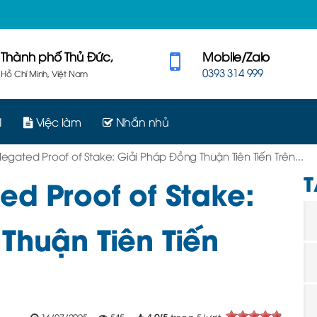
Thành phố Thủ Đức,
Mobile/Zalo
0393 314 999
Hồ Chí Minh, Việt Nam
I
Việc làm
Nhắn nhủ
egated Proof of Stake: Giải Pháp Đồng Thuận Tiên Tiến Trên...
T
ed Proof of Stake:
Thuận Tiên Tiến