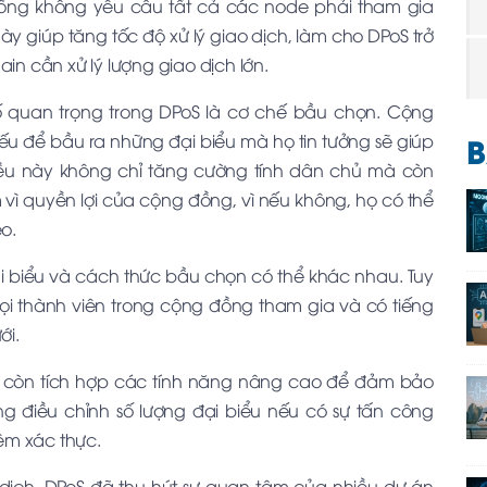
ống không yêu cầu tất cả các node phải tham gia
ày giúp tăng tốc độ xử lý giao dịch, làm cho DPoS trở
in cần xử lý lượng giao dịch lớn.
 quan trọng trong DPoS là cơ chế bầu chọn. Cộng
B
u để bầu ra những đại biểu mà họ tin tưởng sẽ giúp
iều này không chỉ tăng cường tính dân chủ mà còn
 vì quyền lợi của cộng đồng, vì nếu không, họ có thể
o.
ại biểu và cách thức bầu chọn có thể khác nhau. Tuy
ọi thành viên trong cộng đồng tham gia và có tiếng
ới.
 còn tích hợp các tính năng nâng cao để đảm bảo
g điều chỉnh số lượng đại biểu nếu có sự tấn công
iệm xác thực.
o dịch, DPoS đã thu hút sự quan tâm của nhiều dự án