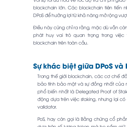
blockchain lớn. Các blockchain tiên tiến
DPoS để hưởng lợi từ khả năng mở rộng vượt
Điều này cũng chỉ ra rằng, mặc dù vẫn còn 
phát huy vai trò quan trọng trong việc
blockchain trên toàn cầu.
Sự khác biệt giữa DPoS và 
Trong thế giới blockchain, các cơ chế đ
bảo tính bảo mật và sự đồng nhất của 
phổ biến nhất là Delegated Proof of Stak
động dựa trên việc staking, nhưng lại c
validator.
PoS, hay còn gọi là Bằng chứng cổ phầ
dựa trên số lượng token mà họ nắm giữ.