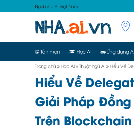
Ngôi nhà AI Việt Nam
Tản mạn
Học AI
Ứng dụng A
Trang chủ
»
Học AI
»
Thuật ngữ AI
»
Hiểu Về Del
Hiểu Về Delegat
Giải Pháp Đồng 
Trên Blockchain