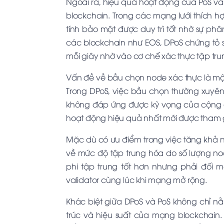
Ngoài ra, hiệu quả hoạt động của PoS và
blockchain. Trong các mạng lưới thích hợ
tính bảo mật được duy trì tốt nhờ sự phân
các blockchain như EOS, DPoS chứng tỏ 
mỗi giây nhờ vào cơ chế xác thực tập tru
Vấn đề về bầu chọn node xác thực là một
Trong DPoS, việc bầu chọn thường xuyên 
không đáp ứng được kỳ vọng của cộng đ
hoạt động hiệu quả nhất mới được tham g
Mặc dù có ưu điểm trong việc tăng khả 
về mức độ tập trung hóa do số lượng nod
phi tập trung tốt hơn nhưng phải đối m
validator cùng lúc khi mạng mở rộng.
Khác biệt giữa DPoS và PoS không chỉ 
trúc và hiệu suất của mạng blockchain