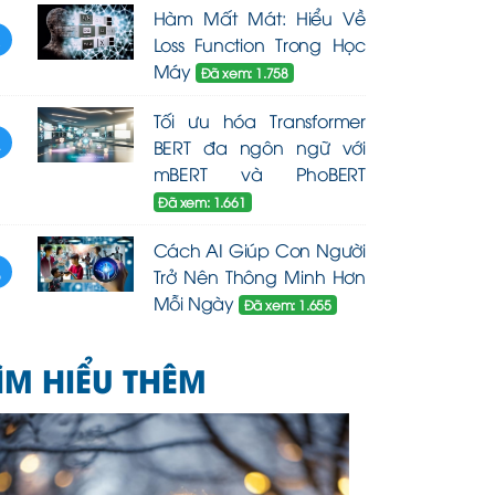
Hàm Mất Mát: Hiểu Về
3
Loss Function Trong Học
Máy
Đã xem: 1.758
Tối ưu hóa Transformer
4
BERT đa ngôn ngữ với
mBERT và PhoBERT
Đã xem: 1.661
Cách AI Giúp Con Người
5
Trở Nên Thông Minh Hơn
Mỗi Ngày
Đã xem: 1.655
ÌM HIỂU THÊM