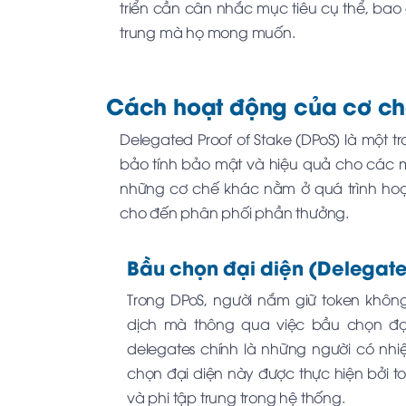
triển cần cân nhắc mục tiêu cụ thể, ba
trung mà họ mong muốn.
Cách hoạt động của cơ c
Delegated Proof of Stake (DPoS) là một 
bảo tính bảo mật và hiệu quả cho các mạ
những cơ chế khác nằm ở quá trình hoạt
cho đến phân phối phần thưởng.
Bầu chọn đại diện (Delegate
Trong DPoS, người nắm giữ token không
dịch mà thông qua việc bầu chọn đại
delegates chính là những người có nhiệ
chọn đại diện này được thực hiện bởi 
và phi tập trung trong hệ thống.