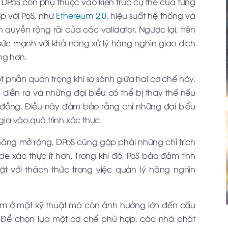
 DPoS còn phụ thuộc vào kiến trúc cụ thể của từng
p với PoS, như
Ethereum 2.0
, hiệu suất hệ thống và
 quyền rộng rãi của các validator. Ngược lại, trên
sức mạnh với khả năng xử lý hàng nghìn giao dịch
ng hơn.
 phần quan trọng khi so sánh giữa hai cơ chế này.
diễn ra và những đại biểu có thể bị thay thế nếu
ồng. Điều này đảm bảo rằng chỉ những đại biểu
ia vào quá trình xác thực.
năng mở rộng, DPoS cũng gặp phải những chỉ trích
e xác thực ít hơn. Trong khi đó, PoS bảo đảm tính
ặt với thách thức trong việc quản lý hàng nghìn
nằm ở mặt kỹ thuật mà còn ảnh hưởng lớn đến cấu
. Để chọn lựa một cơ chế phù hợp, các nhà phát