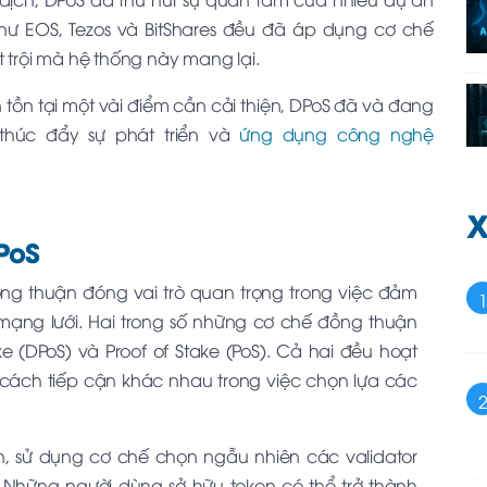
 như EOS, Tezos và BitShares đều đã áp dụng cơ chế
 trội mà hệ thống này mang lại.
tồn tại một vài điểm cần cải thiện, DPoS đã và đang
 thúc đẩy sự phát triển và
ứng dụng công nghệ
X
PoS
ồng thuận đóng vai trò quan trọng trong việc đảm
mạng lưới. Hai trong số những cơ chế đồng thuận
e (DPoS) và Proof of Stake (PoS). Cả hai đều hoạt
ó cách tiếp cận khác nhau trong việc chọn lựa các
n, sử dụng cơ chế chọn ngẫu nhiên các validator
 Những người dùng sở hữu token có thể trở thành