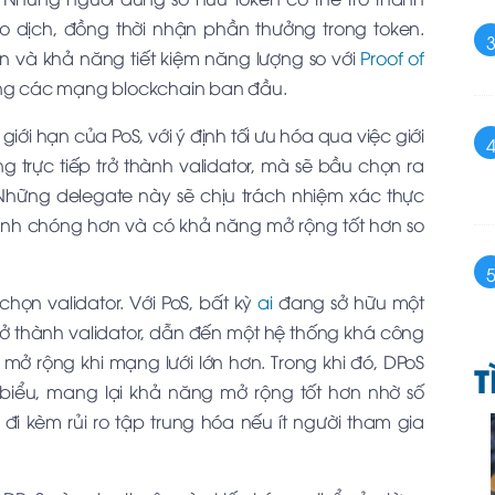
o dịch, đồng thời nhận phần thưởng trong token.
ản và khả năng tiết kiệm năng lượng so với
Proof of
rong các mạng blockchain ban đầu.
giới hạn của PoS, với ý định tối ưu hóa qua việc giới
 trực tiếp trở thành validator, mà sẽ bầu chọn ra
 Những delegate này sẽ chịu trách nhiệm xác thực
anh chóng hơn và có khả năng mở rộng tốt hơn so
chọn validator. Với PoS, bất kỳ
ai
đang sở hữu một
rở thành validator, dẫn đến một hệ thống khá công
ở rộng khi mạng lưới lớn hơn. Trong khi đó, DPoS
T
iểu, mang lại khả năng mở rộng tốt hơn nhờ số
đi kèm rủi ro tập trung hóa nếu ít người tham gia