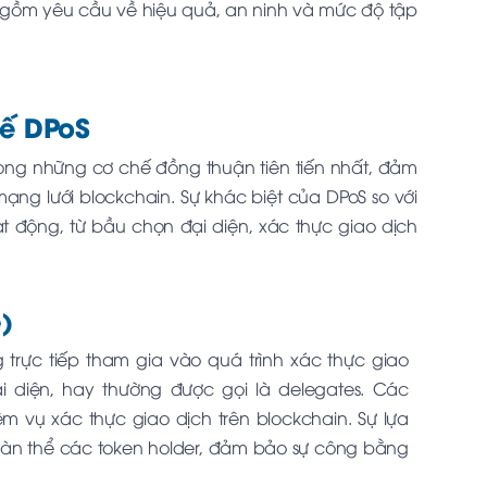
o gồm yêu cầu về hiệu quả, an ninh và mức độ tập
hế DPoS
trong những cơ chế đồng thuận tiên tiến nhất, đảm
ng lưới blockchain. Sự khác biệt của DPoS so với
 động, từ bầu chọn đại diện, xác thực giao dịch
)
 trực tiếp tham gia vào quá trình xác thực giao
 diện, hay thường được gọi là delegates. Các
m vụ xác thực giao dịch trên blockchain. Sự lựa
toàn thể các token holder, đảm bảo sự công bằng