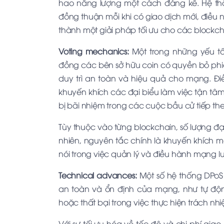
hao năng lượng một cách đáng kể. Hệ th
đồng thuận mỗi khi có giao dịch mới, điều n
thành một giải pháp tối ưu cho các blockcha
Voting mechanics:
Một trong những yếu tố
đồng các bên sở hữu coin có quyền bỏ phiế
duy trì an toàn và hiệu quả cho mạng. Đ
khuyến khích các đại biểu làm việc tận tâm
bị bãi nhiệm trong các cuộc bầu cử tiếp the
Tùy thuộc vào từng blockchain, số lượng đ
nhiên, nguyên tắc chính là khuyến khích m
nói trong việc quản lý và điều hành mạng lư
Technical advances:
Một số hệ thống DPoS
an toàn và ổn định của mạng, như tự độn
hoặc thất bại trong việc thực hiện trách nh
Với sự tối ưu hóa về tốc độ và chi phí gia