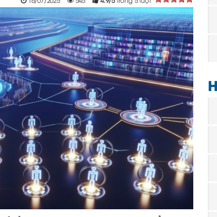
16/07/2025
545
4.9
/
5
trong
5
lượt
H