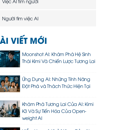
Việc AI tìm người
Người tìm việc AI
ÀI VIẾT MỚI
Moonshot AI: Khám Phá Hệ Sinh
Thái Kimi Và Chiến Lược Tương Lai
Ứng Dụng AI: Những Tính Năng
Đột Phá và Thách Thức Hiện Tại
Khám Phá Tương Lai Của AI: Kimi
K3 Và Sự Tiến Hóa Của Open-
weight AI