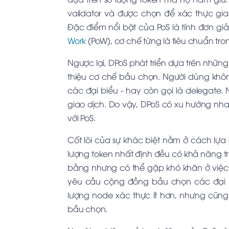
validator và được chọn để xác thực gia
Đặc điểm nổi bật của PoS là tính đơn gi
Work
(PoW), cơ chế từng là tiêu chuẩn t
Ngược lại, DPoS phát triển dựa trên những 
thiệu cơ chế bầu chọn. Người dùng không
các đại biểu - hay còn gọi là delegate.
giao dịch. Do vậy, DPoS có xu hướng nh
với PoS.
Cốt lõi của sự khác biệt nằm ở cách lựa 
lượng token nhất định đều có khả năng t
bằng nhưng có thể gặp khó khăn ở việc m
yêu cầu cộng đồng bầu chọn các đại b
lượng node xác thực ít hơn, nhưng cũng 
bầu chọn.