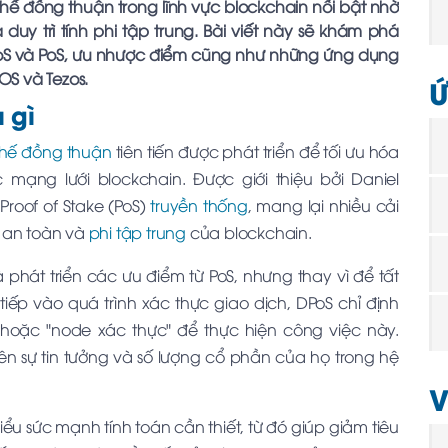
chế đồng thuận trong lĩnh vực blockchain nổi bật nhờ
duy trì tính phi tập trung. Bài viết này sẽ khám phá
PoS và PoS, ưu nhược điểm cũng như những ứng dụng
OS và Tezos.
Ứ
 gì
hế đồng thuận
tiên tiến được phát triển để tối ưu hóa
ạng lưới blockchain. Được giới thiệu bởi Daniel
 Proof of Stake (PoS)
truyền thống
, mang lại nhiều cải
h an toàn và
phi tập trung
của blockchain.
 phát triển các ưu điểm từ PoS, nhưng thay vì để tất
iếp vào quá trình xác thực giao dịch, DPoS chỉ định
 hoặc "node xác thực" để thực hiện công việc này.
n sự tin tưởng và số lượng cổ phần của họ trong hệ
V
u sức mạnh tính toán cần thiết, từ đó giúp giảm tiêu