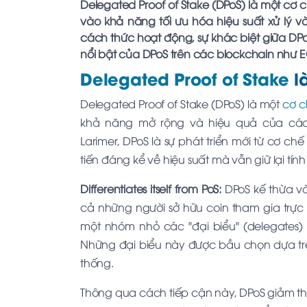
Delegated Proof of Stake (DPoS) là một cơ 
vào khả năng tối ưu hóa hiệu suất xử lý và 
cách thức hoạt động, sự khác biệt giữa D
nổi bật của DPoS trên các blockchain như E
Delegated Proof of Stake
là
Delegated Proof of Stake (DPoS) là một
cơ c
khả năng mở rộng và hiệu quả của các m
Larimer, DPoS là sự phát triển mới từ cơ chế
tiến đáng kể về hiệu suất mà vẫn giữ lại tín
Differentiates itself from PoS:
DPoS kế thừa và
cả những người sở hữu coin tham gia trực t
một nhóm nhỏ các "đại biểu" (delegates)
Những đại biểu này được bầu chọn dựa trê
thống.
Thông qua cách tiếp cận này, DPoS giảm thiể