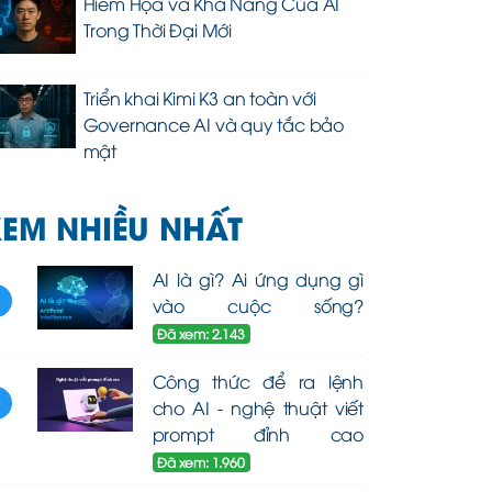
Hiểm Họa và Khả Năng Của AI
Trong Thời Đại Mới
Triển khai Kimi K3 an toàn với
Governance AI và quy tắc bảo
mật
EM NHIỀU NHẤT
AI là gì? Ai ứng dụng gì
1
vào cuộc sống?
Đã xem: 2.143
Công thức để ra lệnh
2
cho AI - nghệ thuật viết
prompt đỉnh cao
Đã xem: 1.960