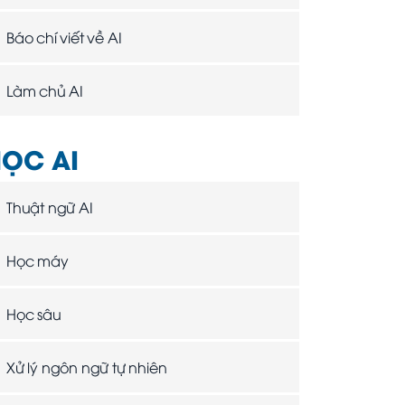
Báo chí viết về AI
Làm chủ AI
ỌC AI
Thuật ngữ AI
Học máy
Học sâu
Xử lý ngôn ngữ tự nhiên