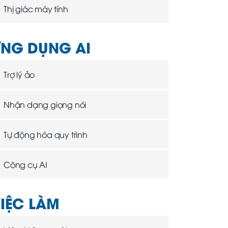
Thị giác máy tính
NG DỤNG AI
Trợ lý ảo
Nhận dạng giọng nói
Tự động hóa quy trình
Công cụ AI
IỆC LÀM