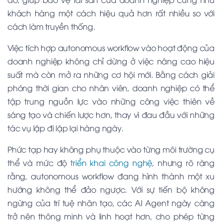
khách hàng một cách hiệu quả hơn rất nhiều so với
cách làm truyền thống.
Việc tích hợp autonomous workflow vào hoạt động của
doanh nghiệp không chỉ dừng ở việc nâng cao hiệu
suất mà còn mở ra những cơ hội mới. Bằng cách giải
phóng thời gian cho nhân viên, doanh nghiệp có thể
tập trung nguồn lực vào những công việc thiên về
sáng tạo và chiến lược hơn, thay vì đau đầu với những
tác vụ lặp đi lặp lại hàng ngày.
Phức tạp hay không phụ thuộc vào từng môi trường cụ
thể và mức độ
triển khai công nghệ
, nhưng rõ ràng
rằng, autonomous workflow đang hình thành một xu
hướng không thể đảo ngược. Với sự tiến bộ không
ngừng của trí tuệ nhân tạo, các AI Agent ngày càng
trở nên thông minh và linh hoạt hơn, cho phép từng