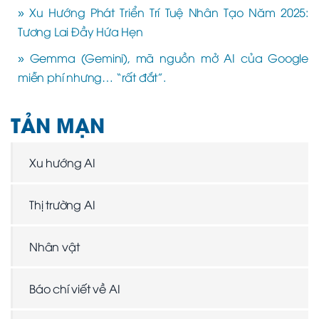
» Xu Hướng Phát Triển Trí Tuệ Nhân Tạo Năm 2025:
Tương Lai Đầy Hứa Hẹn
» Gemma (Gemini), mã nguồn mở AI của Google
miễn phí nhưng… “rất đắt”.
TẢN MẠN
Xu hướng AI
Thị trường AI
Nhân vật
Báo chí viết về AI