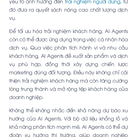
yếu tố ảnh hưởng đến
trải nghiệm người dùng
, từ
đó đưa ra quyết sách nâng cao chất lượng dịch
vụ.
Để tối ưu hóa trải nghiệm khách hàng, AI Agents
còn có thể được ứng dụng trong việc cá nhân hóa
dịch vụ. Qua việc phân tích hành vi và nhu cầu
khách hàng, AI Agents đề xuất sản phẩm và dịch
vụ phù hợp, đồng thời xây dựng chiến lược
marketing đúng đối tượng. Điều này không chỉ cải
thiện trải nghiệm khách hàng mà còn tăng cường
lòng trung thành và mở rộng tệp khách hàng của
doanh nghiệp.
Không thể không nhắc đến khả năng dự báo xu
hướng của AI Agents. Với bộ dữ liệu khổng lồ và
khả năng phân tích mạnh mẽ, AI Agents có thể dự
đoán xu hướng thị trường, giúp doanh nghiệp