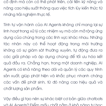
cố định mà còn có thể phát triển, cải tiến kỹ năng và
nâng cao hiệu suất thông qua việc tích lũy kiến thức từ
những trải nghiệm thực tế.
Tính tự vận hành của
AI Agents
không chỉ mang lại sự
linh hoạt trong xử lý các nhiệm vụ mà còn mở rộng ứng
dụng của chúng trong các lĩnh vực khác nhau. Những
tác nhân này có thể hoạt động trong môi trường
không có sự giám sát thường xuyên, tự động đưa ra
các giải pháp và áp dụng chúng để tối ưu hóa kết
quả đầu ra. Chẳng hạn, trong một doanh nghiệp,
AI
Agents
có khả năng theo dõi và quản lý các quy trình
sản xuất, giúp phát hiện và khắc phục nhanh chóng
các vấn đề phát sinh, từ đó nâng cao hiệu quả và
chất lượng sản phẩm.
Vậy điều gì tạo nên sự khác biệt cơ bản giữa
chatbots
và
AI Agents
? Điểm mấu chốt nằm ở khả năng tự học