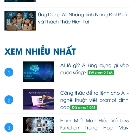
Ứng Dụng AI: Những Tính Năng Đột Phá
và Thách Thức Hiện Tại
XEM NHIỀU NHẤT
AI là gì? Ai ứng dụng gì vào
cuộc sống?
1
Đã xem: 2.146
Công thức để ra lệnh cho AI -
nghệ thuật viết prompt đỉnh
2
cao
Đã xem: 1.961
Hàm Mất Mát: Hiểu Về Loss
Function Trong Học Máy
3