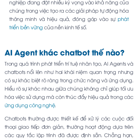
nghiệp đang đặt nhiều kỳ vọng vào khả năng của
chúng trong việc tạo ra các giải pháp tự động hóa
thông minh và hiệu quả, đóng góp vào sự
phát
triển bền vững
của nền kinh tế số.
AI Agent khác chatbot thế nào?
Trong quá trình phát triển trí tuệ nhân tạo,
AI Agents
và
chatbots
nổi lên như hai khái niệm quan trọng nhưng
có sự khác biệt rõ ràng trong chức năng và ứng dụng.
Hiểu rõ sự khác nhau giữa chúng không chỉ giúp tối ưu
hóa việc sử dụng mà còn thúc đẩy hiệu quả trong các
ứng dụng công nghệ
.
Chatbots
thường được thiết kế để xử lý các cuộc đối
thoại giao tiếp đơn giản, thường hoạt động dựa trên
các quy tắc lập trình đã được định sẵn. Chẳng hạn,