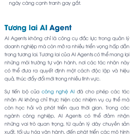
ngày càng cạnh tranh gay gắt.
Tương lai AI
Agent
AI Agents không chỉ là công cụ đắc lực trong quản lý
doanh nghiệp mà còn mở ra nhiều triển vọng hấp dẫn
trong tương lai. Tương lai của AI Agents có thể mang lại
những môi trường tự vận hành, nơi các tác nhân này
có thể đưa ra quyết định một cách độc lập và hiệu
quả, thúc đẩy đổi mới trong nhiều lĩnh vực.
Sự tiến bộ của
công nghệ AI
đã cho phép các tác
nhân AI không chỉ thực hiện các nhiệm vụ cụ thể mà
còn học hỏi và phát triển qua thời gian. Trong các
ngành công nghiệp, AI Agents có thể đảm nhận
những vai trò quan trọng, từ quản lý dây chuyền sản
xuất, tối ưu hóa vận hành, đến phát triển các mô hình