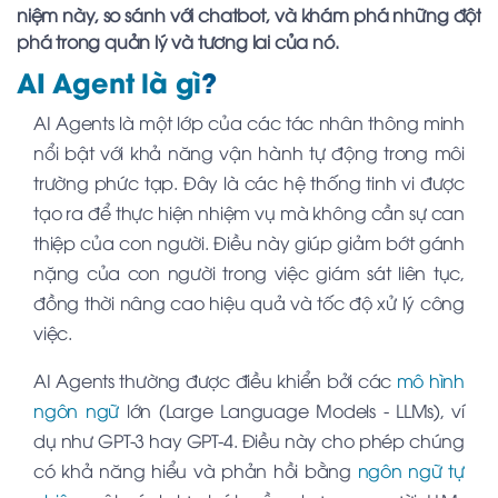
niệm này, so sánh với chatbot, và khám phá những đột
phá trong quản lý và tương lai của nó.
AI Agent là gì
?
AI Agents là một lớp của các tác nhân thông minh
nổi bật với khả năng vận hành tự động trong môi
trường phức tạp. Đây là các hệ thống tinh vi được
tạo ra để thực hiện nhiệm vụ mà không cần sự can
thiệp của con người. Điều này giúp giảm bớt gánh
nặng của con người trong việc giám sát liên tục,
đồng thời nâng cao hiệu quả và tốc độ xử lý công
việc.
AI Agents thường được điều khiển bởi các
mô hình
ngôn ngữ
lớn (Large Language Models - LLMs), ví
dụ như GPT-3 hay GPT-4. Điều này cho phép chúng
có khả năng hiểu và phản hồi bằng
ngôn ngữ tự