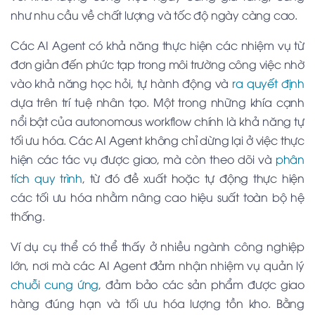
như nhu cầu về chất lượng và tốc độ ngày càng cao.
Các AI Agent có khả năng thực hiện các nhiệm vụ từ
đơn giản đến phức tạp trong môi trường công việc nhờ
vào khả năng học hỏi, tự hành động và
ra quyết định
dựa trên trí tuệ nhân tạo. Một trong những khía cạnh
nổi bật của autonomous workflow chính là khả năng tự
tối ưu hóa. Các AI Agent không chỉ dừng lại ở việc thực
hiện các tác vụ được giao, mà còn theo dõi và
phân
tích quy trình
, từ đó đề xuất hoặc tự động thực hiện
các tối ưu hóa nhằm nâng cao hiệu suất toàn bộ hệ
thống.
Ví dụ cụ thể có thể thấy ở nhiều ngành công nghiệp
lớn, nơi mà các AI Agent đảm nhận nhiệm vụ quản lý
chuỗi cung ứng
, đảm bảo các sản phẩm được giao
hàng đúng hạn và tối ưu hóa lượng tồn kho. Bằng