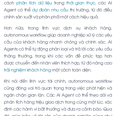
cách
phân tích dữ liệu
trong
thời gian thực
, các AI
Agent có thể
dự đoán nhu cầu
thị trường, từ đó điều
chỉnh sản xuất và phân phối một cách hiệu quả.
Hơn nữa, trong lĩnh vực dịch vụ khách hàng,
autonomous workflow giúp doanh nghiệp xử lý các yêu
cầu của khách hàng nhanh chóng và chính xác. AI
Agents có thể tự động phân loại và trả lời các yêu cầu
thông thường, trong khi các vấn đề phức tạp hơn
được chuyển đến nhân viên thích hợp, từ đó nâng cao
trải nghiệm khách hàng
một cách toàn diện.
Khi nói đến lĩnh vực tài chính, autonomous workflow
cũng đóng vai trò quan trọng trong việc phát hiện và
ngăn chặn gian lận. Các AI Agent có thể theo dõi và
phân tích hàng triệu giao dịch trong cùng một lúc, xác
định các hành vi bất thường và đưa ra cảnh báo. Qua
đó, giúp bảo vệ tài sản của doanh nghiệp cũng như