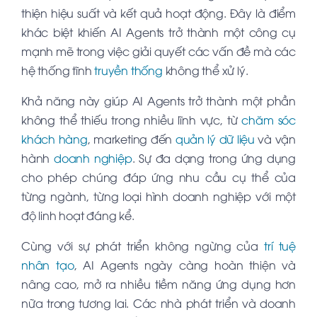
thiện hiệu suất và kết quả hoạt động. Đây là điểm
khác biệt khiến AI Agents trở thành một công cụ
mạnh mẽ trong việc giải quyết các vấn đề mà các
hệ thống tĩnh
truyền thống
không thể xử lý.
Khả năng này giúp AI Agents trở thành một phần
không thể thiếu trong nhiều lĩnh vực, từ
chăm sóc
khách hàng
, marketing đến
quản lý dữ liệu
và vận
hành
doanh nghiệp
. Sự đa dạng trong ứng dụng
cho phép chúng đáp ứng nhu cầu cụ thể của
từng ngành, từng loại hình doanh nghiệp với một
độ linh hoạt đáng kể.
Cùng với sự phát triển không ngừng của
trí tuệ
nhân tạo
, AI Agents ngày càng hoàn thiện và
nâng cao, mở ra nhiều tiềm năng ứng dụng hơn
nữa trong tương lai. Các nhà phát triển và doanh