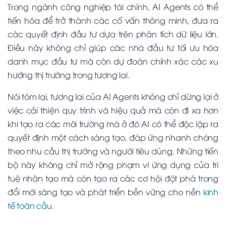
Trong ngành công nghiệp tài chính, AI Agents có thể
tiến hóa để trở thành các cố vấn thông minh, đưa ra
các quyết định đầu tư dựa trên phân tích dữ liệu lớn.
Điều này không chỉ giúp các nhà đầu tư tối ưu hóa
danh mục đầu tư mà còn dự đoán chính xác các xu
hướng thị trường trong tương lai.
Nói tóm lại, tương lai của AI Agents không chỉ dừng lại ở
việc cải thiện quy trình và hiệu quả mà còn đi xa hơn
khi tạo ra các môi trường mà ở đó AI có thể độc lập ra
quyết định một cách sáng tạo, đáp ứng nhanh chóng
theo nhu cầu thị trường và người tiêu dùng. Những tiến
bộ này không chỉ mở rộng phạm vi ứng dụng của trí
tuệ nhân tạo mà còn tạo ra các cơ hội đột phá trong
đổi mới sáng tạo và phát triển bền vững cho nền
kinh
tế toàn cầu
.