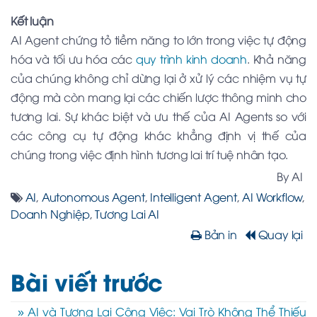
Kết luận
AI Agent chứng tỏ tiềm năng to lớn trong việc tự động
hóa và tối ưu hóa các
quy trình kinh doanh
. Khả năng
của chúng không chỉ dừng lại ở xử lý các nhiệm vụ tự
động mà còn mang lại các chiến lược thông minh cho
tương lai. Sự khác biệt và ưu thế của AI Agents so với
các công cụ tự động khác khẳng định vị thế của
chúng trong việc định hình tương lai trí tuệ nhân tạo.
By AI
AI
,
Autonomous Agent
,
Intelligent Agent
,
AI Workflow
,
Doanh Nghiệp
,
Tương Lai AI
Bản in
Quay lại
Bài viết trước
» AI và Tương Lai Công Việc: Vai Trò Không Thể Thiếu