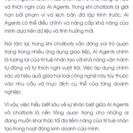
và thích nghi của
AI Agents
. Trong khi
chatbots
bị giới
hạn bởi phạm vi và kịch bản đã lập trình trước,
AI
Agents
có thể điều chỉnh và nâng cấp khả năng của
mình dựa trên dữ liệu và tình huống mới.
Nói tóm lại, trong khi
chatbots
vẫn đóng vai trò quan
trọng trong nhiều ứng dụng giao tiếp,
AI Agents
chính
là tương lai của trí tuệ nhân tạo với khả năng vận hành
tự động và tự thích nghi vượt trội. Việc áp dụng chính
xác và hiệu quả giữa hai loại công nghệ này tùy thuộc
vào nhu cầu và mục đích cụ thể của từng doanh
nghiệp.
Vì vậy, việc hiểu biết sâu về sự khác biệt giữa
AI Agents
và
chatbots
là nền tảng quan trọng cho những ai
đang muốn khai thác tối đa tiềm năng của trí tuệ nhân
tạo trong hoạt động kinh doanh của mình.