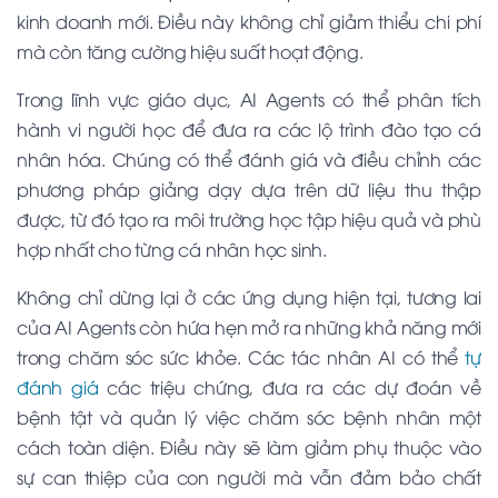
kinh doanh mới. Điều này không chỉ giảm thiểu chi phí
mà còn tăng cường hiệu suất hoạt động.
Trong lĩnh vực giáo dục, AI Agents có thể phân tích
hành vi người học để đưa ra các lộ trình đào tạo cá
nhân hóa. Chúng có thể đánh giá và điều chỉnh các
phương pháp giảng dạy dựa trên dữ liệu thu thập
được, từ đó tạo ra môi trường học tập hiệu quả và phù
hợp nhất cho từng cá nhân học sinh.
Không chỉ dừng lại ở các ứng dụng hiện tại, tương lai
của AI Agents còn hứa hẹn mở ra những khả năng mới
trong chăm sóc sức khỏe. Các tác nhân AI có thể
tự
đánh giá
các triệu chứng, đưa ra các dự đoán về
bệnh tật và quản lý việc chăm sóc bệnh nhân một
cách toàn diện. Điều này sẽ làm giảm phụ thuộc vào
sự can thiệp của con người mà vẫn đảm bảo chất