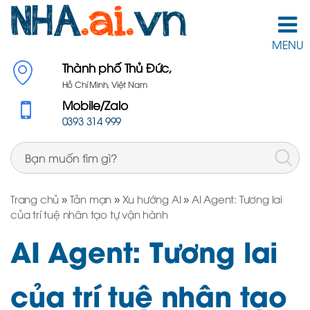
MENU
Thành phố Thủ Đức,
Hồ Chí Minh, Việt Nam
Mobile/Zalo
0393 314 999
Trang chủ
»
Tản mạn
»
Xu hướng AI
»
AI Agent: Tương lai
của trí tuệ nhân tạo tự vận hành
AI Agent: Tương lai
của trí tuệ nhân tạo