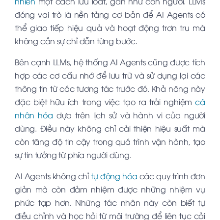
nhiên
một cách lưu loát, gần như con người. LLMs
đóng vai trò là nền tảng cơ bản để AI Agents có
thể giao tiếp hiệu quả và hoạt động trơn tru mà
không cần sự chỉ dẫn từng bước.
Bên cạnh LLMs, hệ thống AI Agents cũng được tích
hợp các cơ cấu nhớ để lưu trữ và sử dụng lại các
thông tin từ các tương tác trước đó. Khả năng này
đặc biệt hữu ích trong việc tạo ra trải nghiệm
cá
nhân hóa
dựa trên lịch sử và hành vi của người
dùng. Điều này không chỉ cải thiện hiệu suất mà
còn tăng độ tin cậy trong quá trình vận hành, tạo
sự tin tưởng từ phía người dùng.
AI Agents không chỉ
tự động hóa
các quy trình đơn
giản mà còn đảm nhiệm được những nhiệm vụ
phức tạp hơn. Những tác nhân này còn biết tự
điều chỉnh và học hỏi từ môi trường để liên tục cải