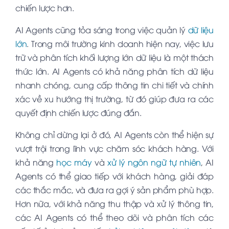
chiến lược hơn.
AI Agents cũng tỏa sáng trong việc quản lý
dữ liệu
lớn
. Trong môi trường kinh doanh hiện nay, việc lưu
trữ và phân tích khối lượng lớn dữ liệu là một thách
thức lớn. AI Agents có khả năng phân tích dữ liệu
nhanh chóng, cung cấp thông tin chi tiết và chính
xác về xu hướng thị trường, từ đó giúp đưa ra các
quyết định chiến lược đúng đắn.
Không chỉ dừng lại ở đó, AI Agents còn thể hiện sự
vượt trội trong lĩnh vực chăm sóc khách hàng. Với
khả năng
học máy
và
xử lý ngôn ngữ tự nhiên
, AI
Agents có thể giao tiếp với khách hàng, giải đáp
các thắc mắc, và đưa ra gợi ý sản phẩm phù hợp.
Hơn nữa, với khả năng thu thập và xử lý thông tin,
các AI Agents có thể theo dõi và phân tích các