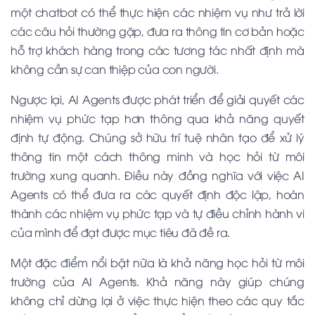
một chatbot có thể thực hiện các nhiệm vụ như trả lời
các câu hỏi thường gặp, đưa ra thông tin cơ bản hoặc
hỗ trợ khách hàng trong các tương tác nhất định mà
không cần sự can thiệp của con người.
Ngược lại,
AI Agents
được phát triển để giải quyết các
nhiệm vụ phức tạp hơn thông qua khả năng quyết
định tự động. Chúng sở hữu trí tuệ nhân tạo để xử lý
thông tin một cách thông minh và học hỏi từ môi
trường xung quanh. Điều này đồng nghĩa với việc
AI
Agents
có thể đưa ra các quyết định độc lập, hoàn
thành các nhiệm vụ phức tạp và tự điều chỉnh hành vi
của mình để đạt được mục tiêu đã đề ra.
Một đặc điểm nổi bật nữa là khả năng học hỏi từ môi
trường của
AI Agents
. Khả năng này giúp chúng
không chỉ dừng lại ở việc thực hiện theo các quy tắc