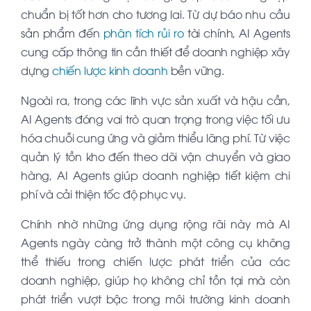
chuẩn bị tốt hơn cho tương lai. Từ dự báo nhu cầu
sản phẩm đến
phân tích rủi ro
tài chính, AI Agents
cung cấp thông tin cần thiết để doanh nghiệp xây
dựng
chiến lược kinh doanh
bền vững.
Ngoài ra, trong các lĩnh vực sản xuất và hậu cần,
AI Agents đóng vai trò quan trọng trong việc tối ưu
hóa chuỗi cung ứng và giảm thiểu lãng phí. Từ việc
quản lý tồn kho đến theo dõi vận chuyển và giao
hàng, AI Agents giúp doanh nghiệp tiết kiệm chi
phí và cải thiện tốc độ phục vụ.
Chính nhờ những ứng dụng rộng rãi này mà AI
Agents ngày càng trở thành một công cụ không
thể thiếu trong chiến lược phát triển của các
doanh nghiệp, giúp họ không chỉ tồn tại mà còn
phát triển vượt bậc trong môi trường kinh doanh