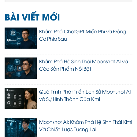
BÀI VIẾT MỚI
Khám Phá ChatGPT Miễn Phí và Động
Cơ Phía Sau
Khám Phá Hệ Sinh Thái Moonshot AI và
Các Sản Phẩm Nổi Bật
Quá Trình Phát Triển Lịch Sử Moonshot AI
và Sự Hình Thành Của Kimi
Moonshot AI: Khám Phá Hệ Sinh Thái Kimi
Và Chiến Lược Tương Lai