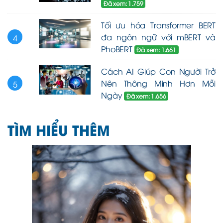
Đã xem: 1.759
Tối ưu hóa Transformer BERT
đa ngôn ngữ với mBERT và
4
PhoBERT
Đã xem: 1.661
Cách AI Giúp Con Người Trở
Nên Thông Minh Hơn Mỗi
5
Ngày
Đã xem: 1.656
TÌM HIỂU THÊM