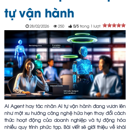
tự vận hành
28/02/2026
250
5
/
5
trong
1
lượt
AI Agent hay tác nhân AI tự vận hành đang vươn lên
như một xu hướng công nghệ hứa hẹn thay đổi cách
thức hoạt động của doanh nghiệp và tự động hóa
nhiều quy trình phức tạp. Bài viết sẽ giới thiệu về khái