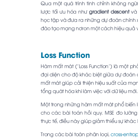
Qua một quá trình tinh chỉnh không ng
lược tối ưu hóa như
gradient descent
v
học tập và đưa ra những dự đoán chính 
đào tạo mạng nơron một cách hiệu quả và l
Loss Function
Hàm mất mát ('Loss Function') là một p
đại diện cho độ khác biệt giữa dự đoán c
mất mát giúp cải thiện hiệu suất của m
tổng quát hóa khi làm việc với dữ liệu mới.
Một trong những hàm mất mát phổ biến 
cho các bài toán hồi quy. MSE đo lường b
thực tế, điều này giúp giảm thiểu sự khác
Trong các bài toán phân loại,
cross-entro