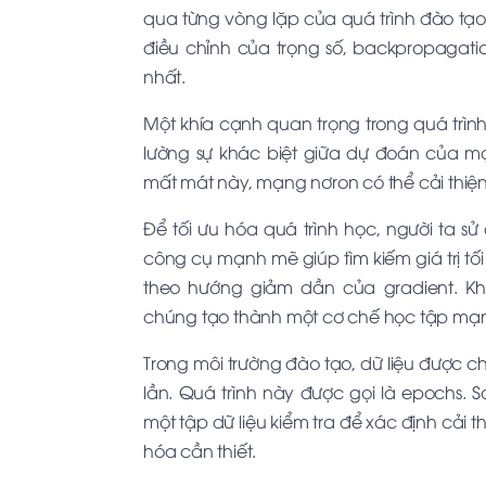
qua từng vòng lặp của quá trình đào t
điều chỉnh của trọng số, backpropagat
nhất.
Một khía cạnh quan trọng trong quá trình
lường sự khác biệt giữa dự đoán của mạ
mất mát này, mạng nơron có thể cải thiệ
Để tối ưu hóa quá trình học, người ta
công cụ mạnh mẽ giúp tìm kiếm giá trị t
theo hướng giảm dần của gradient. Khi
chúng tạo thành một cơ chế học tập mạ
Trong môi trường đào tạo, dữ liệu được 
lần. Quá trình này được gọi là epochs.
một tập dữ liệu kiểm tra để xác định cải t
hóa cần thiết.