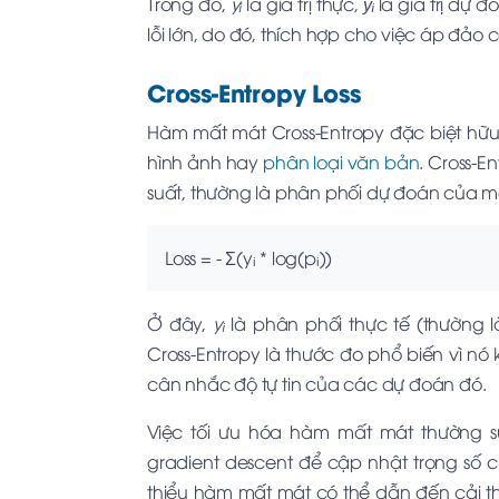
Trong đó,
yᵢ
là giá trị thực,
ŷᵢ
là giá trị dự đ
lỗi lớn, do đó, thích hợp cho việc áp đảo c
Cross-Entropy Loss
Hàm mất mát Cross-Entropy đặc biệt hữu
hình ảnh hay
phân loại văn bản
. Cross-E
suất, thường là phân phối dự đoán của mô
Loss = - Σ(yᵢ * log(pᵢ))
Ở đây,
yᵢ
là phân phối thực tế (thường 
Cross-Entropy là thước đo phổ biến vì n
cân nhắc độ tự tin của các dự đoán đó.
Việc tối ưu hóa hàm mất mát thường s
gradient descent để cập nhật trọng số c
thiểu hàm mất mát có thể dẫn đến cải th