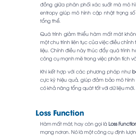
đồng giữa phân phối xác suất mà mô hìn
entropy giúp mô hình cập nhật trọng số
tổng thể.
Quá trình giảm thiểu hàm mất mát khôn
một chu trình liên tục của việc điều chỉnh
liệu. Chính điều này thúc đẩy quá trình
công cụ mạnh mẽ trong việc phân tích v
Khi kết hợp với các phương pháp như
b
cực kỳ hiệu quả, giúp đảm bảo mô hình 
có khả năng tổng quát tốt với dữ liệu mới.
Loss Function
Hàm mất mát, hay còn gọi là
Loss Functio
mạng nơron. Nó là một công cụ định lượng