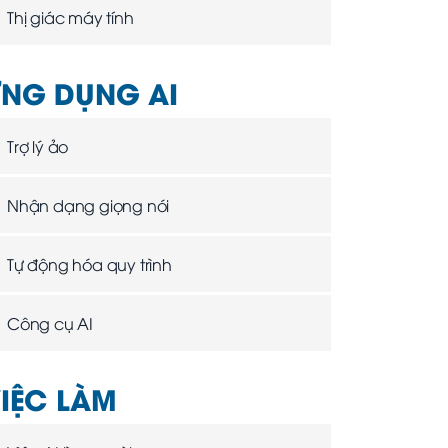
Thị giác máy tính
NG DỤNG AI
Trợ lý ảo
Nhận dạng giọng nói
Tự động hóa quy trình
Công cụ AI
IỆC LÀM