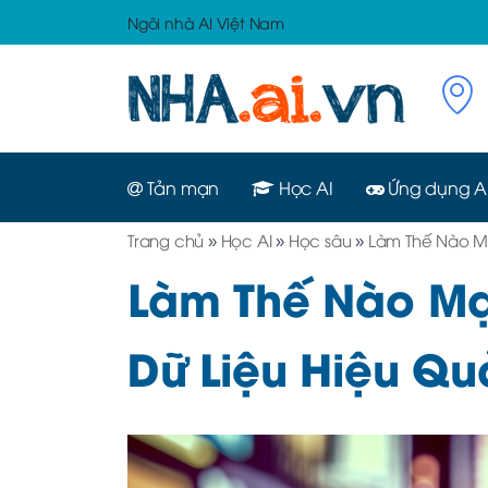
Ngôi nhà AI Việt Nam
Tản mạn
Học AI
Ứng dụng A
Trang chủ
»
Học AI
»
Học sâu
»
Làm Thế Nào M
Làm Thế Nào Mạ
Dữ Liệu Hiệu Qu