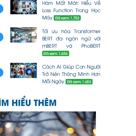
Hàm Mất Mát: Hiểu Về
3
Loss Function Trong Học
Máy
Đã xem: 1.753
Tối ưu hóa Transformer
4
BERT đa ngôn ngữ với
mBERT và PhoBERT
Đã xem: 1.656
Cách AI Giúp Con Người
5
Trở Nên Thông Minh Hơn
Mỗi Ngày
Đã xem: 1.653
ÌM HIỂU THÊM