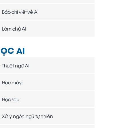
Báo chí viết về AI
Làm chủ AI
ỌC AI
Thuật ngữ AI
Học máy
Học sâu
Xử lý ngôn ngữ tự nhiên