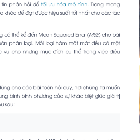
g tin phản hồi để
tối ưu hóa mô hình
. Trong mạng
ìa khóa để đạt được hiệu suất tốt nhất cho các tác
 có thể kể đến Mean Squared Error (
MSE
) cho bài
toán phân loại. Mỗi loại hàm mất mát đều có một
c vụ cho những mục đích cụ thể trong việc điều
ùng cho các bài toán hồi quy, nơi chúng ta muốn
rung bình bình phương của sự khác biệt giữa giá trị
hư sau: