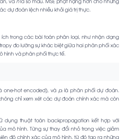
oán, và
n
là số mẫu. MSE phạt nặng hơn cho những
ác dự đoán lệch nhiều khỏi giá trị thực.
 ích trong các bài toán phân loại, như nhận dạng
ntropy đo lường sự khác biệt giữa hai phân phối xác
 hình và phân phối thực tế.
là one-hot encoded), và
pᵢ
là phân phối dự đoán.
ó không chỉ xem xét các dự đoán chính xác mà còn
ử dụng thuật toán backpropagation kết hợp với
ủa mô hình. Từng sự thay đổi nhỏ trong việc giảm
iện độ chính xác của mô hình, từ đó tạo ra những