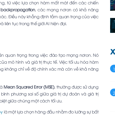
ừng, từ việc lựa chọn hàm mất mát đến các chiến
à
backpropagation
, các mạng nơron có khả năng
xác. Điều này khẳng định tầm quan trọng của việc
iên tục trong thế giới AI hiện đại.
X
hần quan trọng trong việc đào tạo mạng nơron. Nó
ủa mô hình và giá trị thực tế. Việc tối ưu hóa hàm
ạng không chỉ về độ chính xác mà còn về khả năng
là
Mean Squared Error (MSE)
, thường được sử dụng
ình phương sai số giữa giá trị dự đoán và giá trị
 biệt giữa chúng một cách tối ưu.
py
là một lựa chọn hàng đầu nhằm đo lường sự bất