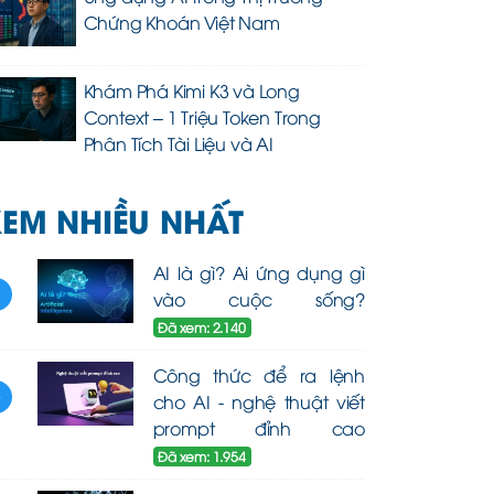
Chứng Khoán Việt Nam
Khám Phá Kimi K3 và Long
Context – 1 Triệu Token Trong
Phân Tích Tài Liệu và AI
EM NHIỀU NHẤT
AI là gì? Ai ứng dụng gì
1
vào cuộc sống?
Đã xem: 2.140
Công thức để ra lệnh
2
cho AI - nghệ thuật viết
prompt đỉnh cao
Đã xem: 1.954