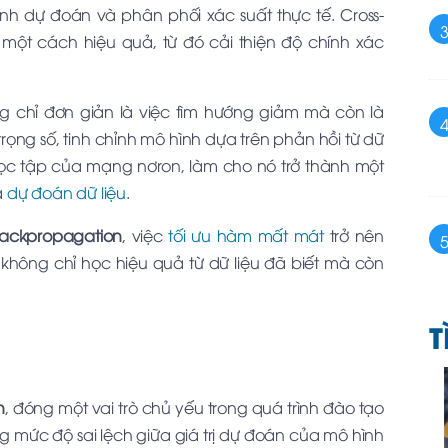
h dự đoán và phân phối xác suất thực tế. Cross-
 một cách hiệu quả, từ đó cải thiện độ chính xác
g chỉ đơn giản là việc tìm hướng giảm mà còn là
 trọng số, tinh chỉnh mô hình dựa trên phản hồi từ dữ
 học tập của mạng nơron, làm cho nó trở thành một
à
dự đoán dữ liệu
.
ackpropagation
, việc
tối ưu hàm mất mát
trở nên
không chỉ học hiệu quả từ dữ liệu đã biết mà còn
T
n
, đóng một vai trò chủ yếu trong quá trình đào tạo
 mức độ sai lệch giữa giá trị dự đoán của mô hình