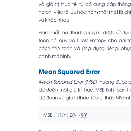
và giá trị thực tế, từ đó cung cấp thôn
nơron, việc tối ưu hóa hàm mất mát là ch
vụ khác nhau.
Hàm mất mát thường xuyên được sử dụng
toán hồi quy và Cross-Entropy cho bài 
cách tính toán và ứng dụng riêng, phụ
chỉnh mô hình.
Mean Squared Error
Mean Squared Error (MSE)
thường được d
dự đoán một giá trị thực. MSE tính toán t
dự đoán và giá trị thực. Công thức MSE n
MSE = (1/n) Σ(yᵢ - ŷᵢ)²