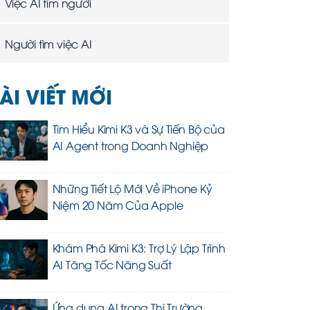
Việc AI tìm người
Người tìm việc AI
ÀI VIẾT MỚI
Tìm Hiểu Kimi K3 và Sự Tiến Bộ của
AI Agent trong Doanh Nghiệp
Những Tiết Lộ Mới Về iPhone Kỷ
Niệm 20 Năm Của Apple
Khám Phá Kimi K3: Trợ Lý Lập Trình
AI Tăng Tốc Năng Suất
Ứng dụng AI trong Thị Trường