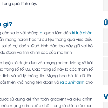
trong quá trình này.
Ứ
à gì?
g còn xa lạ với những
ai
quan tâm đến
trí tuệ nhân
dẫn mạng nơron học từ dữ liệu thông qua việc điều
sai số dự đoán. Quá trình đào tạo này giữ vai trò
 dự đoán và tính chính xác của mô hình.
uấn luyện sẽ được đưa vào mạng nơron. Mạng sẽ trải
 trọng số tối ưu. Các trọng số này là các tham số
ích và xử lý thông tin. Mạng học hỏi từ dữ liệu
ó cải thiện khả năng tiên đoán và
ra quyết định
cho
V
ược sử dụng để tính toán gradient và điều chỉnh
ho phép mạng nơron cập nhật trọng số chính xác hơn