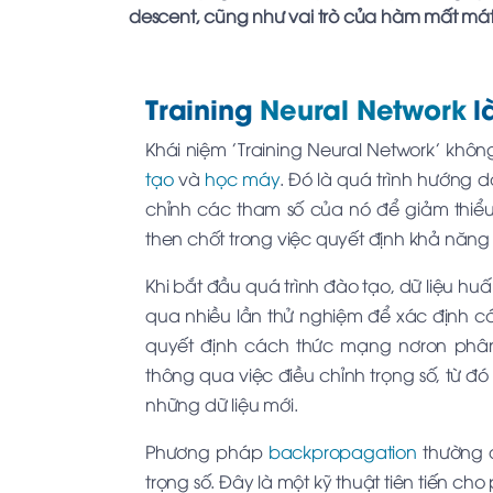
descent, cũng như vai trò của hàm mất mát 
Training
Neural Network
l
Khái niệm 'Training Neural Network' khôn
tạo
và
học máy
. Đó là quá trình hướng 
chỉnh các tham số của nó để giảm thiểu 
then chốt trong việc quyết định khả năng
Khi bắt đầu quá trình đào tạo, dữ liệu h
qua nhiều lần thử nghiệm để xác định các
quyết định cách thức mạng nơron phân t
thông qua việc điều chỉnh trọng số, từ đ
những dữ liệu mới.
Phương pháp
backpropagation
thường đ
trọng số. Đây là một kỹ thuật tiên tiến c