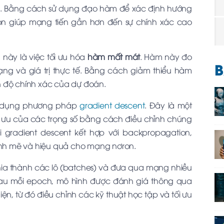
ạo. Bằng cách sử dụng đạo hàm để xác định hướng
ion giúp mạng tiến gần hơn đến sự chính xác cao
 này là việc tối ưu hóa
hàm mất mát
. Hàm này đo
B
ng và giá trị thực tế. Bằng cách giảm thiểu hàm
n độ chính xác của dự đoán.
 sử dụng phương pháp
gradient descent
. Đây là một
ối ưu của các trọng số bằng cách điều chỉnh chúng
 gradient descent kết hợp với backpropagation,
nh mẽ và hiệu quả cho mạng nơron.
chia thành các lô (batches) và đưa qua mạng nhiều
 Sau mỗi epoch, mô hình được đánh giá thông qua
hiện, từ đó điều chỉnh các kỹ thuật học tập và tối ưu