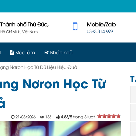
Thành phố Thủ Đức,
Mobile/Zalo
0393 314 999
Hồ Chí Minh, Việt Nam
I
Việc làm
Nhắn nhủ
ạng Nơron Học Từ Dữ Liệu Hiệu Quả
T
ng Nơron Học Từ
ả
21/03/2026
133
4.83
/
5
trong
3
lượt