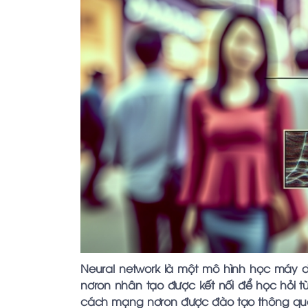
Neural network là một mô hình học máy 
nơron nhân tạo được kết nối để học hỏi từ 
cách mạng nơron được đào tạo thông qua