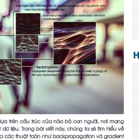
H
dựa trên cấu trúc của não bộ con người, nơi mạng
dữ liệu. Trong bài viết này, chúng ta sẽ tìm hiểu về
 các thuật toán như backpropagation và gradient