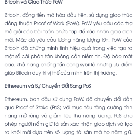
Bitcoin và Giao Thức PoW
Bitcoin, đồng tiền mã hóa đầu tiên, sử dụng giao thức
đồng thuận Proof of Work (PoW). PoW yêu cầu các thợ
mỏ giải các bài toán phức tạp để xác nhận giao dịch
mới. Mặc dù yêu cầu lượng năng lượng lớn, PoW của
Bitcoin đã chứng minh tính hiệu quả trong việc tạo ra
một sổ cái phân tán không cần niềm tin. Độ bảo mật
cao, khả năng chống tấn công sybil là những ưu điểm
giúp Bitcoin duy trì vị thế của mình trên thị trường.
Ethereum và Sự Chuyển Đổi Sang PoS
Ethereum, ban đầu sử dụng PoW, đã chuyển đổi dần
qua Proof of Stake (PoS) với mục tiêu tăng cường tính
năng mở rộng và giảm tiêu thụ năng lượng. PoS cho
phép người nắm giữ tài sản xác nhận giao dịch và tạo
ra khối mới dựa trên số lượng tài sản mà họ nắm giữ.