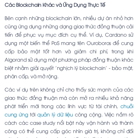
Các Blockchain Khác và Ứng Dụng Thực Tế
Bên cạnh những blockchain lớn, nhiều dự án nhỏ hơn
cũng ứng dụng những dạng giao thức đồng thuận cải
tiến để phục vụ mục đích cụ thể. Ví dụ, Cardano sử
dụng một biến thể PoS mang tên Ouroboros để cung
cấp bảo mật tốt hơn và giảm chi phí, trong khi
Algorand sử dụng một phương pháp đồng thuận khác
biệt nhằm giải quyết 'nghịch lý blockchain' - bảo mật,
phân cấp, và mở rộng.
Các ví dụ trên không chỉ cho thấy sức mạnh của các
giao thức đồng thuận mà còn mở ra nhiều khả năng
phát triển mới trong các lĩnh vực từ tài chính,
chuỗi
cung ứng
tới
quản lý dữ liệu
công cộng. Việc nắm rõ
cách các case study nổi bật này vận hành và thành
công có thể cung cấp góc nhìn giá trị, không chỉ đối