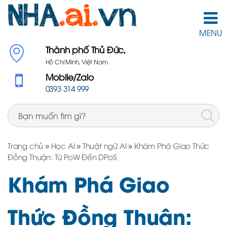
MENU
Thành phố Thủ Đức,
Hồ Chí Minh, Việt Nam
Mobile/Zalo
0393 314 999
Trang chủ
»
Học AI
»
Thuật ngữ AI
»
Khám Phá Giao Thức
Đồng Thuận: Từ PoW Đến DPoS
Khám Phá Giao
Thức Đồng Thuận: