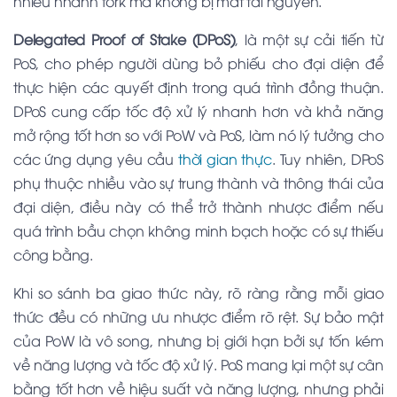
nhiều nhánh fork mà không bị mất tài nguyên.
Delegated Proof of Stake (DPoS)
, là một sự cải tiến từ
PoS, cho phép người dùng bỏ phiếu cho đại diện để
thực hiện các quyết định trong quá trình đồng thuận.
DPoS cung cấp tốc độ xử lý nhanh hơn và khả năng
mở rộng tốt hơn so với PoW và PoS, làm nó lý tưởng cho
các ứng dụng yêu cầu
thời gian thực
. Tuy nhiên, DPoS
phụ thuộc nhiều vào sự trung thành và thông thái của
đại diện, điều này có thể trở thành nhược điểm nếu
quá trình bầu chọn không minh bạch hoặc có sự thiếu
công bằng.
Khi so sánh ba giao thức này, rõ ràng rằng mỗi giao
thức đều có những ưu nhược điểm rõ rệt. Sự bảo mật
của PoW là vô song, nhưng bị giới hạn bởi sự tốn kém
về năng lượng và tốc độ xử lý. PoS mang lại một sự cân
bằng tốt hơn về hiệu suất và năng lượng, nhưng phải