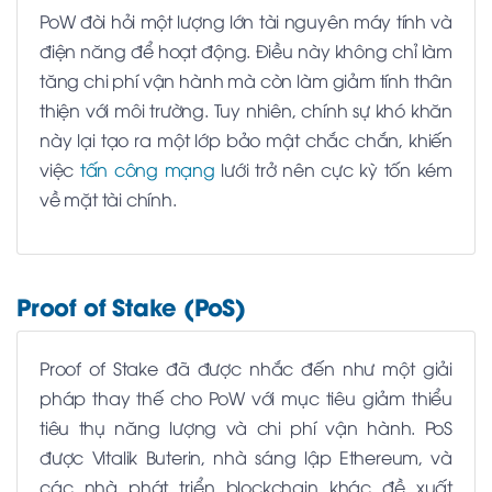
PoW đòi hỏi một lượng lớn tài nguyên máy tính và
điện năng để hoạt động. Điều này không chỉ làm
tăng chi phí vận hành mà còn làm giảm tính thân
thiện với môi trường. Tuy nhiên, chính sự khó khăn
này lại tạo ra một lớp bảo mật chắc chắn, khiến
việc
tấn công mạng
lưới trở nên cực kỳ tốn kém
về mặt tài chính.
Proof of Stake (PoS)
Proof of Stake đã được nhắc đến như một giải
pháp thay thế cho PoW với mục tiêu giảm thiểu
tiêu thụ năng lượng và chi phí vận hành. PoS
được Vitalik Buterin, nhà sáng lập Ethereum, và
các nhà phát triển blockchain khác đề xuất