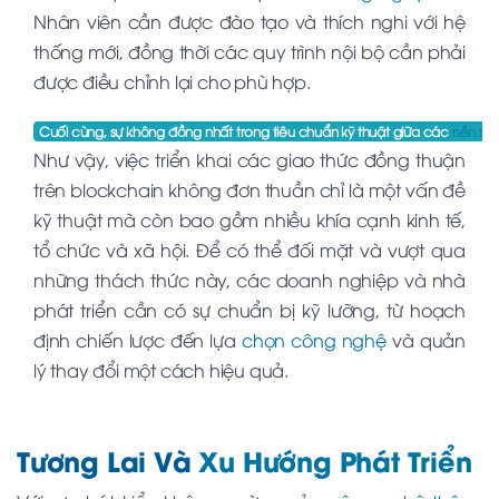
Nhân viên cần được đào tạo và thích nghi với hệ
thống mới, đồng thời các quy trình nội bộ cần phải
được điều chỉnh lại cho phù hợp.
Cuối cùng, sự không đồng nhất trong tiêu chuẩn kỹ thuật giữa các
nền tả
Như vậy, việc triển khai các giao thức đồng thuận
trên blockchain không đơn thuần chỉ là một vấn đề
kỹ thuật mà còn bao gồm nhiều khía cạnh kinh tế,
tổ chức và xã hội. Để có thể đối mặt và vượt qua
những thách thức này, các doanh nghiệp và nhà
phát triển cần có sự chuẩn bị kỹ lưỡng, từ hoạch
định chiến lược đến lựa
chọn công nghệ
và quản
lý thay đổi một cách hiệu quả.
Tương Lai Và
Xu Hướng Phát Triển