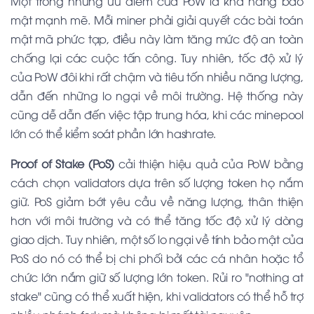
Một trong những ưu điểm của PoW là khả năng bảo
mật mạnh mẽ. Mỗi miner phải giải quyết các bài toán
mật mã phức tạp, điều này làm tăng mức độ an toàn
chống lại các cuộc tấn công. Tuy nhiên, tốc độ xử lý
của PoW đôi khi rất chậm và tiêu tốn nhiều năng lượng,
dẫn đến những lo ngại về môi trường. Hệ thống này
cũng dễ dẫn đến việc tập trung hóa, khi các minepool
lớn có thể kiểm soát phần lớn hashrate.
Proof of Stake (PoS)
cải thiện hiệu quả của PoW bằng
cách chọn validators dựa trên số lượng token họ nắm
giữ. PoS giảm bớt yêu cầu về năng lượng, thân thiện
hơn với môi trường và có thể tăng tốc độ xử lý dòng
giao dịch. Tuy nhiên, một số lo ngại về tính bảo mật của
PoS do nó có thể bị chi phối bởi các cá nhân hoặc tổ
chức lớn nắm giữ số lượng lớn token. Rủi ro "nothing at
stake" cũng có thể xuất hiện, khi validators có thể hỗ trợ