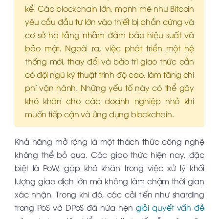
kể. Các blockchain lớn, mạnh mẽ như Bitcoin
yêu cầu đầu tư lớn vào thiết bị phần cứng và
cơ sở hạ tầng nhằm đảm bảo hiệu suất và
bảo mật. Ngoài ra, việc phát triển một hệ
thống mới, thay đổi và bảo trì giao thức cần
có đội ngũ kỹ thuật trình độ cao, làm tăng chi
phí vận hành. Những yếu tố này có thể gây
khó khăn cho các doanh nghiệp nhỏ khi
muốn tiếp cận và ứng dụng blockchain.
Khả năng mở rộng là một thách thức công nghệ
không thể bỏ qua. Các giao thức hiện nay, đặc
biệt là PoW, gặp khó khăn trong việc xử lý khối
lượng giao dịch lớn mà không làm chậm thời gian
xác nhận. Trong khi đó, các cải tiến như sharding
trong PoS và DPoS đã hứa hẹn
giải quyết vấn đề