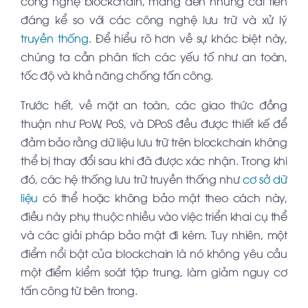
công nghệ blockchain, mang đến những cải tiến
đáng kể so với các công nghệ lưu trữ và xử lý
truyền thống
. Để hiểu rõ hơn về sự khác biệt này,
chúng ta cần phân tích các yếu tố như an toàn,
tốc độ và khả năng chống tấn công.
Trước hết, về mặt an toàn, các giao thức đồng
thuận như PoW, PoS, và DPoS đều được thiết kế để
đảm bảo rằng dữ liệu lưu trữ trên blockchain không
thể bị thay đổi sau khi đã được xác nhận. Trong khi
đó, các hệ thống lưu trữ truyền thống như
cơ sở dữ
liệu
có thể hoặc không bảo mật theo cách này,
điều này phụ thuộc nhiều vào việc triển khai cụ thể
và các giải pháp bảo mật đi kèm. Tuy nhiên, một
điểm nổi bật của blockchain là nó không yêu cầu
một điểm kiểm soát tập trung, làm giảm nguy cơ
tấn công từ bên trong.