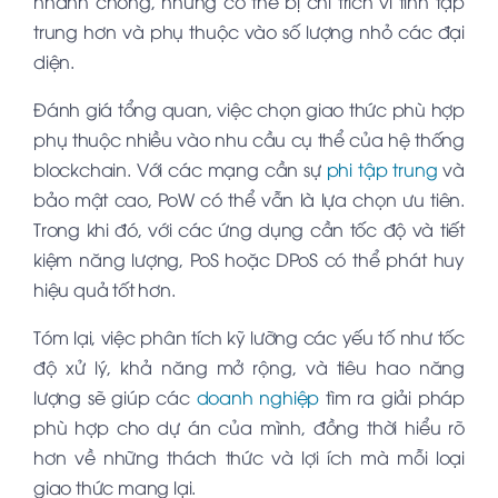
nhanh chóng, nhưng có thể bị chỉ trích vì tính tập
trung hơn và phụ thuộc vào số lượng nhỏ các đại
diện.
Đánh giá tổng quan, việc chọn giao thức phù hợp
phụ thuộc nhiều vào nhu cầu cụ thể của hệ thống
blockchain. Với các mạng cần sự
phi tập trung
và
bảo mật cao, PoW có thể vẫn là lựa chọn ưu tiên.
Trong khi đó, với các ứng dụng cần tốc độ và tiết
kiệm năng lượng, PoS hoặc DPoS có thể phát huy
hiệu quả tốt hơn.
Tóm lại, việc phân tích kỹ lưỡng các yếu tố như tốc
độ xử lý, khả năng mở rộng, và tiêu hao năng
lượng sẽ giúp các
doanh nghiệp
tìm ra giải pháp
phù hợp cho dự án của mình, đồng thời hiểu rõ
hơn về những thách thức và lợi ích mà mỗi loại
giao thức mang lại.