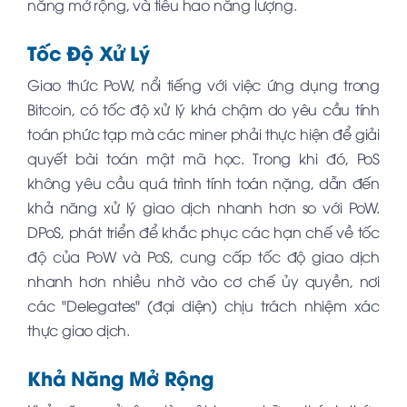
năng mở rộng, và tiêu hao năng lượng.
Tốc Độ Xử Lý
Giao thức PoW, nổi tiếng với việc ứng dụng trong
Bitcoin, có tốc độ xử lý khá chậm do yêu cầu tính
toán phức tạp mà các miner phải thực hiện để giải
quyết bài toán mật mã học. Trong khi đó, PoS
không yêu cầu quá trình tính toán nặng, dẫn đến
khả năng xử lý giao dịch nhanh hơn so với PoW.
DPoS, phát triển để khắc phục các hạn chế về tốc
độ của PoW và PoS, cung cấp tốc độ giao dịch
nhanh hơn nhiều nhờ vào cơ chế ủy quyền, nơi
các "Delegates" (đại diện) chịu trách nhiệm xác
thực giao dịch.
Khả Năng Mở Rộng