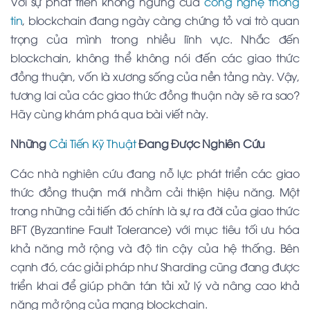
Với sự phát triển không ngừng của
công nghệ thông
tin
, blockchain đang ngày càng chứng tỏ vai trò quan
trọng của mình trong nhiều lĩnh vực. Nhắc đến
blockchain, không thể không nói đến các giao thức
đồng thuận, vốn là xương sống của nền tảng này. Vậy,
tương lai của các giao thức đồng thuận này sẽ ra sao?
Hãy cùng khám phá qua bài viết này.
Những
Cải Tiến Kỹ Thuật
Đang Được Nghiên Cứu
Các nhà nghiên cứu đang nỗ lực phát triển các giao
thức đồng thuận mới nhằm cải thiện hiệu năng. Một
trong những cải tiến đó chính là sự ra đời của giao thức
BFT (Byzantine Fault Tolerance) với mục tiêu tối ưu hóa
khả năng mở rộng và độ tin cậy của hệ thống. Bên
cạnh đó, các giải pháp như Sharding cũng đang được
triển khai để giúp phân tán tải xử lý và nâng cao khả
năng mở rộng của mạng blockchain.