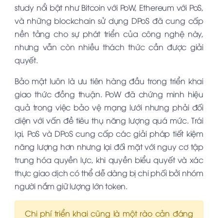
study nổi bật như Bitcoin với PoW, Ethereum với PoS,
và những blockchain sử dụng DPoS đã cung cấp
nền tảng cho sự phát triển của công nghệ này,
nhưng vẫn còn nhiều thách thức cần được giải
quyết.
Bảo mật luôn là ưu tiên hàng đầu trong triển khai
giao thức đồng thuận. PoW đã chứng minh hiệu
quả trong việc bảo vệ mạng lưới nhưng phải đối
diện với vấn đề tiêu thụ năng lượng quá mức. Trái
lại, PoS và DPoS cung cấp các giải pháp tiết kiệm
năng lượng hơn nhưng lại đối mặt với nguy cơ tập
trung hóa quyền lực, khi quyền biểu quyết và xác
thực giao dịch có thể dễ dàng bị chi phối bởi nhóm
người nắm giữ lượng lớn token.
Chi phí triển khai cũng là một rào cản đáng