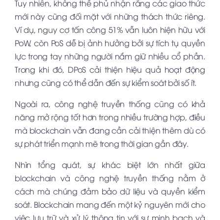
Tuy nhiên, không thể phủ nhận rằng các giao thức
mới này cũng đối mặt với những thách thức riêng.
Ví dụ, nguy cơ tấn công 51% vẫn luôn hiện hữu với
PoW, còn PoS dễ bị ảnh hưởng bởi sự tích tụ quyền
lực trong tay những người nắm giữ nhiều cổ phần.
Trong khi đó, DPoS cải thiện hiệu quả hoạt động
nhưng cũng có thể dẫn đến sự kiểm soát bởi số ít.
Ngoài ra, công nghệ truyền thống cũng có khả
năng mở rộng tốt hơn trong nhiều trường hợp, điều
mà blockchain vẫn đang cần cải thiện thêm dù có
sự phát triển mạnh mẽ trong thời gian gần đây.
Nhìn tổng quát, sự khác biệt lớn nhất giữa
blockchain và công nghệ truyền thống nằm ở
cách mà chúng đảm bảo dữ liệu và quyền kiểm
soát. Blockchain mang đến một kỷ nguyên mới cho
việc lưu trữ và xử lý thông tin với sự minh bạch và