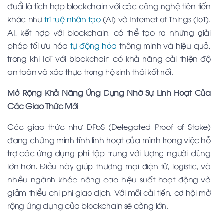
đuổi là tích hợp blockchain với các công nghệ tiên tiến
khác như
trí tuệ nhân tạo
(AI) và Internet of Things (IoT).
AI, kết hợp với blockchain, có thể tạo ra những giải
pháp tối ưu hóa
tự động hóa
thông minh và hiệu quả,
trong khi IoT với blockchain có khả năng cải thiện độ
an toàn và xác thực trong hệ sinh thái kết nối.
Mở Rộng Khả Năng Ứng Dụng Nhờ Sự Linh Hoạt Của
Các Giao Thức Mới
Các giao thức như DPoS (Delegated Proof of Stake)
đang chứng minh tính linh hoạt của mình trong việc hỗ
trợ các ứng dụng phi tập trung với lượng người dùng
lớn hơn. Điều này giúp thương mại điện tử, logistic, và
nhiều ngành khác nâng cao hiệu suất hoạt động và
giảm thiểu chi phí giao dịch. Với mỗi cải tiến, cơ hội mở
rộng ứng dụng của blockchain sẽ càng lớn.