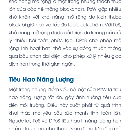
Khả năng mở rộng là một trong những thách thức
lớn của các hệ thống blockchain. PoW gặp nhiều
khó khăn với khả năng mở rộng do kích thước
block bị giới hạn và tốc độ tạo block chậm. Với PoS,
khả năng mở rộng được cải thiện do không cần xử
lý nhiều bài toán phức tạp. DPoS cho phép mở
rộng linh hoạt hơn nhờ vào sự đồng thuận thông
qua bầu chọn đại diện, cho phép xử lý nhiều giao
dịch hơn trong thời gian ngắn.
Tiêu Hao Năng Lượng
Một trong những điểm yếu nổi bật của PoW là tiêu
hao năng lượng rất lớn, gây ảnh hưởng tiêu cực
đến môi trường. Điều này xuất phát từ quá trình
khai thác mỏ yêu cầu sức mạnh tính toán lớn.
Ngược lại, PoS và DPoS tiêu hao ít năng lượng hơn
nhiều do không phụ thuộc vào động lực đào mỏ