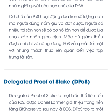
nhằm giải quyết các hạn chế của PoW.
Cơ chế của PoS hoạt động dựa trên số lượng coin
mà người dùng nắm giữ và đặt cược. Người có
nhiều tài sản hơn sẽ có cơ hội lớn hơn để được lựa
chọn xác nhận giao dịch. Mặc dù giảm thiểu
được chi phí và năng lượng, PoS vẫn phải đối mặt
với những thách thức liên quan đến việc tập
trung tài sản.
Delegated Proof of Stake (DPoS)
Delegated Proof of Stake là một biến thể tiên tiến
của PoS, được Daniel Larimer giới thiệu trong nền
tảng BitShares và sau này là EOS. DPoS tạo ra một