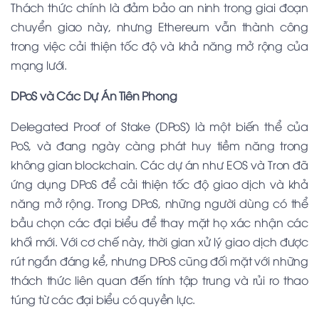
Thách thức chính là đảm bảo an ninh trong giai đoạn
chuyển giao này, nhưng Ethereum vẫn thành công
trong việc cải thiện tốc độ và khả năng mở rộng của
mạng lưới.
DPoS và Các Dự Án Tiên Phong
Delegated Proof of Stake (DPoS) là một biến thể của
PoS, và đang ngày càng phát huy tiềm năng trong
không gian blockchain. Các dự án như EOS và Tron đã
ứng dụng DPoS để cải thiện tốc độ giao dịch và khả
năng mở rộng. Trong DPoS, những người dùng có thể
bầu chọn các đại biểu để thay mặt họ xác nhận các
khối mới. Với cơ chế này, thời gian xử lý giao dịch được
rút ngắn đáng kể, nhưng DPoS cũng đối mặt với những
thách thức liên quan đến tính tập trung và rủi ro thao
túng từ các đại biểu có quyền lực.