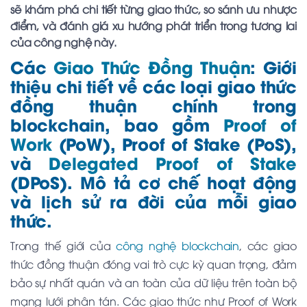
sẽ khám phá chi tiết từng giao thức, so sánh ưu nhược
điểm, và đánh giá xu hướng phát triển trong tương lai
của công nghệ này.
Các
Giao Thức Đồng Thuận
: Giới
thiệu chi tiết về các loại giao thức
đồng thuận chính trong
blockchain, bao gồm
Proof of
Work
(PoW), Proof of Stake (PoS),
và
Delegated Proof of Stake
(DPoS). Mô tả cơ chế hoạt động
và lịch sử ra đời của mỗi giao
thức.
Trong thế giới của
công nghệ blockchain
, các giao
thức đồng thuận đóng vai trò cực kỳ quan trọng, đảm
bảo sự nhất quán và an toàn của dữ liệu trên toàn bộ
mạng lưới phân tán. Các giao thức như Proof of Work