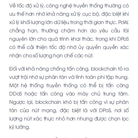
Về tốc độ xử lý, công nghệ truyền thống thường có
ưu thế hơn nhờ khả năng xử lý cục bộ, đặc biệt khi
xử lý khối lượng lớn dữ liệu trong thời gian thực. PoW,
chẳng hạn, thường chậm hơn do yêu cầu tài
nguyên lớn cho quá trình khai thác, trong khi DPoS
có thể cải thiện tốc độ nhờ ủy quyền quyền xác
nhận cho số lượng hạn chế các nút.
Đối với khả năng chống tấn công, blockchain tỏ ra
vượt trội nhờ sự phân tán và tính toán phi tập trung.
Một hệ thống truyền thống có thể bị tấn công
DDoS hoặc tấn công vào máy chủ trung tâm.
Ngược lại, blockchain khó bị tấn công vì sự phân
tán của nút mạng, đặc biệt là với DPoS, nơi số
lượng nút xác thực nhỏ hơn nhưng được chọn lọc
kỹ lưỡng.