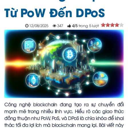
Từ PoW Đến DPoS
12/08/2025
347
4
/
5
trong
5
lượt
Công nghệ blockchain đang tạo ra sự chuyển đổi
mạnh mẽ trong nhiều lĩnh vực. Hiểu rõ các giao thức
đồng thuận như PoW, PoS, và DPoS là chìa khóa để khai
thác tối đa lợi ích mà blockchain mang lại. Bài viết này