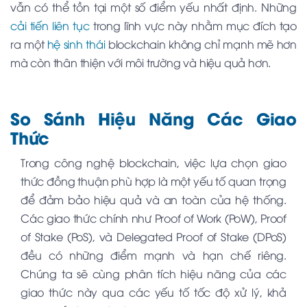
vẫn có thể tồn tại một số điểm yếu nhất định. Những
cải tiến liên tục
trong lĩnh vực này nhằm mục đích tạo
ra một
hệ sinh thái
blockchain không chỉ mạnh mẽ hơn
mà còn thân thiện với môi trường và hiệu quả hơn.
So Sánh Hiệu Năng Các Giao
Thức
Trong công nghệ blockchain, việc lựa chọn giao
thức đồng thuận phù hợp là một yếu tố quan trọng
để đảm bảo hiệu quả và an toàn của hệ thống.
Các giao thức chính như Proof of Work (PoW), Proof
of Stake (PoS), và Delegated Proof of Stake (DPoS)
đều có những điểm mạnh và hạn chế riêng.
Chúng ta sẽ cùng phân tích hiệu năng của các
giao thức này qua các yếu tố tốc độ xử lý, khả