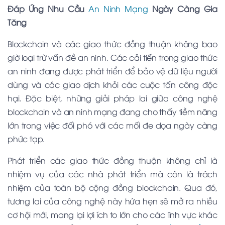
Đáp Ứng Nhu Cầu
An Ninh Mạng
Ngày Càng Gia
Tăng
Blockchain và các giao thức đồng thuận không bao
giờ loại trừ vấn đề an ninh. Các cải tiến trong giao thức
an ninh đang được phát triển để bảo vệ dữ liệu người
dùng và các giao dịch khỏi các cuộc tấn công độc
hại. Đặc biệt, những giải pháp lai giữa công nghệ
blockchain và an ninh mạng đang cho thấy tiềm năng
lớn trong việc đối phó với các mối đe dọa ngày càng
phức tạp.
Phát triển các giao thức đồng thuận không chỉ là
nhiệm vụ của các nhà phát triển mà còn là trách
nhiệm của toàn bộ cộng đồng blockchain. Qua đó,
tương lai của công nghệ này hứa hẹn sẽ mở ra nhiều
cơ hội mới, mang lại lợi ích to lớn cho các lĩnh vực khác