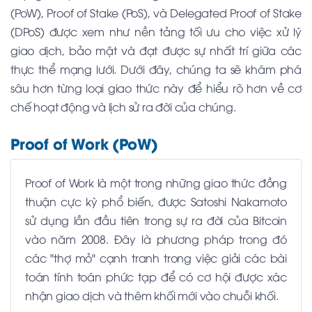
(PoW), Proof of Stake (PoS), và Delegated Proof of Stake
(DPoS) được xem như nền tảng tối ưu cho việc xử lý
giao dịch, bảo mật và đạt được sự nhất trí giữa các
thực thể mạng lưới. Dưới đây, chúng ta sẽ khám phá
sâu hơn từng loại giao thức này để hiểu rõ hơn về cơ
chế hoạt động và lịch sử ra đời của chúng.
Proof of Work (PoW)
Proof of Work là một trong những giao thức đồng
thuận cực kỳ phổ biến, được Satoshi Nakamoto
sử dụng lần đầu tiên trong sự ra đời của Bitcoin
vào năm 2008. Đây là phương pháp trong đó
các "thợ mỏ" cạnh tranh trong việc giải các bài
toán tính toán phức tạp để có cơ hội được xác
nhận giao dịch và thêm khối mới vào chuỗi khối.