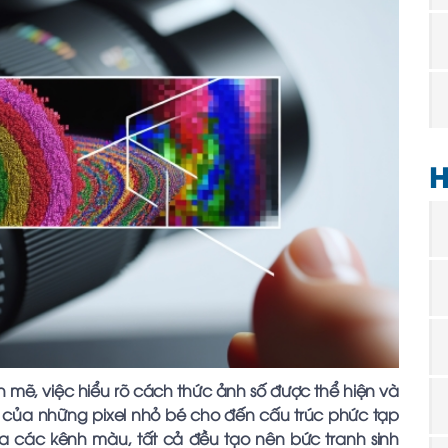
H
h mẽ, việc hiểu rõ cách thức ảnh số được thể hiện và
c của những pixel nhỏ bé cho đến cấu trúc phức tạp
a các kênh màu, tất cả đều tạo nên bức tranh sinh