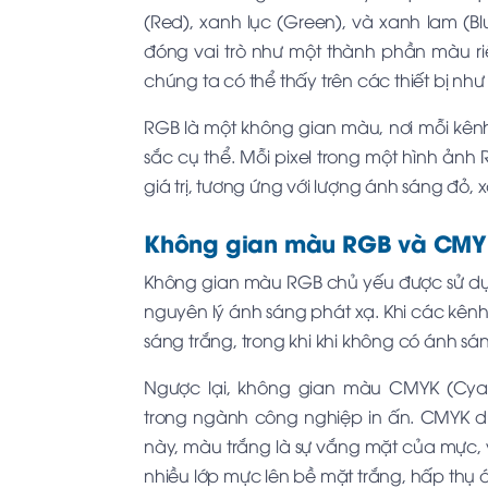
(Red), xanh lục (Green), và xanh lam (B
đóng vai trò như một thành phần màu ri
chúng ta có thể thấy trên các thiết bị nh
RGB là một không gian màu, nơi mỗi kênh
sắc cụ thể. Mỗi pixel trong một hình ản
giá trị, tương ứng với lượng ánh sáng đỏ, 
Không gian màu RGB và CM
Không gian màu RGB chủ yếu được sử dụng
nguyên lý ánh sáng phát xạ. Khi các kên
sáng trắng, trong khi khi không có ánh sá
Ngược lại, không gian màu CMYK (Cyan
trong ngành công nghiệp in ấn. CMYK d
này, màu trắng là sự vắng mặt của mực
nhiều lớp mực lên bề mặt trắng, hấp thụ 