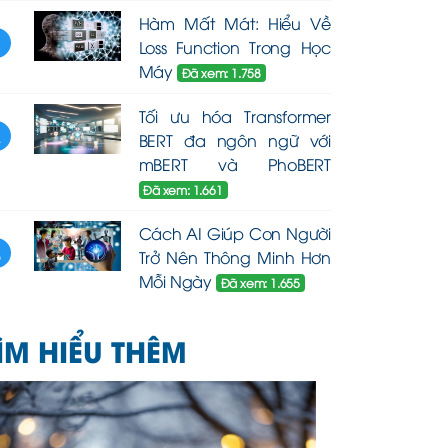
Hàm Mất Mát: Hiểu Về
3
Loss Function Trong Học
Máy
Đã xem: 1.758
Tối ưu hóa Transformer
4
BERT đa ngôn ngữ với
mBERT và PhoBERT
Đã xem: 1.661
Cách AI Giúp Con Người
5
Trở Nên Thông Minh Hơn
Mỗi Ngày
Đã xem: 1.655
ÌM HIỂU THÊM