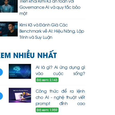
Triển khai Kimi K3 an toàn với
Governance AI và quy tắc bảo
mật
Kimi K3 và Đánh Giá Các
Benchmark về AI: Hiệu Năng, Lập
Trình và Suy Luận
EM NHIỀU NHẤT
AI là gì? Ai ứng dụng gì
1
vào cuộc sống?
Đã xem: 2.143
Công thức để ra lệnh
2
cho AI - nghệ thuật viết
prompt đỉnh cao
Đã xem: 1.959