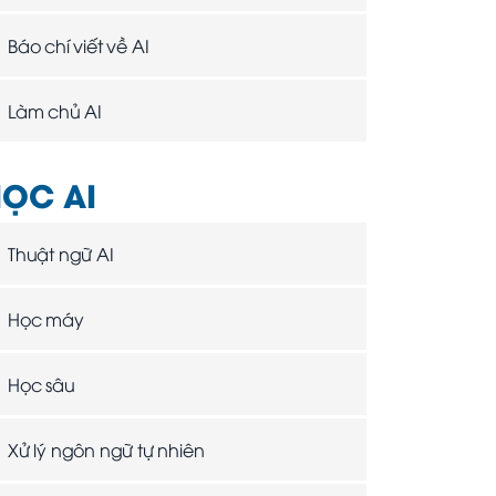
Báo chí viết về AI
Làm chủ AI
ỌC AI
Thuật ngữ AI
Học máy
Học sâu
Xử lý ngôn ngữ tự nhiên