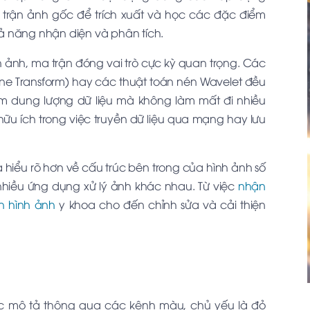
 ma trận ảnh gốc để trích xuất và học các đặc điểm
khả năng nhận diện và phân tích.
nh ảnh, ma trận đóng vai trò cực kỳ quan trọng. Các
ne Transform) hay các thuật toán nén Wavelet đều
m dung lượng dữ liệu mà không làm mất đi nhiều
 hữu ích trong việc truyền dữ liệu qua mạng hay lưu
 hiểu rõ hơn về cấu trúc bên trong của hình ảnh số
nhiều ứng dụng xử lý ảnh khác nhau. Từ việc
nhận
h hình ảnh
y khoa cho đến chỉnh sửa và cải thiện
ợc mô tả thông qua các kênh màu, chủ yếu là đỏ