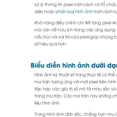
xử lý thông tin pixel một cách có tổ chứ
diện hoặc
phân loại hình ảnh
một cách tự
Khả năng điều chỉnh chi tiết từng pixel k
mà còn rất hữu ích trong các ứng dụng c
cấu trúc và vai trò của pixel giúp chúng
số hiệu quả hơn.
Biểu diễn hình ảnh
dưới dạ
Hình ảnh kỹ thuật số trong thực tế có th
ma trận tương ứng với một pixel trên hìn
tập hợp các giá trị số mô tả màu sắc và đ
trong ma trận. Các ma trận này không chỉ
liệu hình ảnh.
Trong hình ảnh đơn sắc, chẳng hạn như 