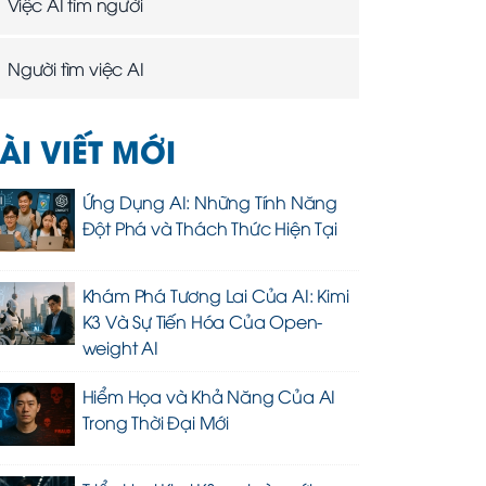
Việc AI tìm người
Người tìm việc AI
ÀI VIẾT MỚI
Ứng Dụng AI: Những Tính Năng
Đột Phá và Thách Thức Hiện Tại
Khám Phá Tương Lai Của AI: Kimi
K3 Và Sự Tiến Hóa Của Open-
weight AI
Hiểm Họa và Khả Năng Của AI
Trong Thời Đại Mới