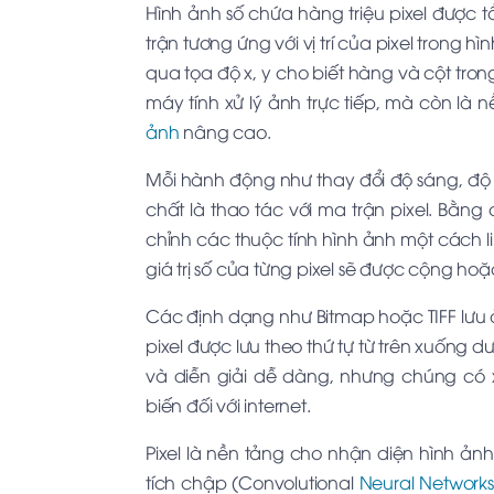
Hình ảnh số chứa hàng triệu pixel được t
trận tương ứng với vị trí của pixel trong hì
qua tọa độ x, y cho biết hàng và cột tr
máy tính xử lý ảnh trực tiếp, mà còn là
ảnh
nâng cao.
Mỗi hành động như thay đổi độ sáng, đ
chất là thao tác với ma trận pixel. Bằng
chỉnh các thuộc tính hình ảnh một cách li
giá trị số của từng pixel sẽ được cộng hoặ
Các định dạng như Bitmap hoặc TIFF lưu ả
pixel được lưu theo thứ tự từ trên xuống dư
và diễn giải dễ dàng, nhưng chúng có
biến đối với internet.
Pixel là nền tảng cho nhận diện hình ản
tích chập (Convolutional
Neural Networks