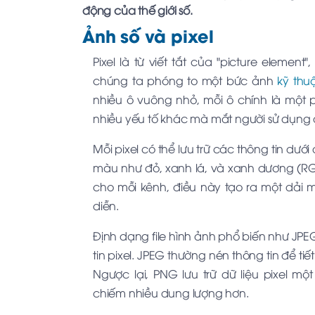
động của thế giới số.
Ảnh số và pixel
Pixel là từ viết tắt của "picture element
chúng ta phóng to một bức ảnh
kỹ thuậ
nhiều ô vuông nhỏ, mỗi ô chính là một p
nhiều yếu tố khác mà mắt người sử dụng 
Mỗi pixel có thể lưu trữ các thông tin dướ
màu như đỏ, xanh lá, và xanh dương (RG
cho mỗi kênh, điều này tạo ra một dải m
diễn.
Định dạng file hình ảnh phổ biến như J
tin pixel. JPEG thường nén thông tin để ti
Ngược lại, PNG lưu trữ dữ liệu pixel 
chiếm nhiều dung lượng hơn.