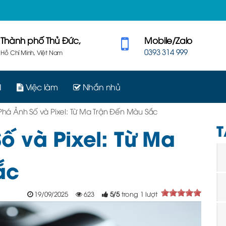
Thành phố Thủ Đức,
Mobile/Zalo
0393 314 999
Hồ Chí Minh, Việt Nam
I
Việc làm
Nhắn nhủ
há Ảnh Số và Pixel: Từ Ma Trận Đến Màu Sắc
T
 và Pixel: Từ Ma
ắc
19/09/2025
623
5
/
5
trong
1
lượt