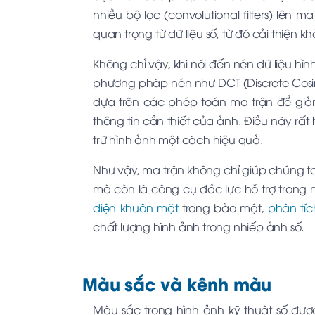
nhiều bộ lọc (convolutional filters) lên
quan trọng từ dữ liệu số, từ đó cải thiện 
Không chỉ vậy, khi nói đến nén dữ liệu hì
phương pháp nén như DCT (Discrete Cosi
dựa trên các phép toán ma trận để giả
thông tin cần thiết của ảnh. Điều này rất
trữ hình ảnh một cách hiệu quả.
Như vậy, ma trận không chỉ giúp chúng ta
mà còn là công cụ đắc lực hỗ trợ trong 
diện khuôn mặt
trong bảo mật,
phân tíc
chất lượng hình ảnh trong nhiếp ảnh số.
Màu sắc và kênh màu
Màu sắc trong hình ảnh kỹ thuật số đư