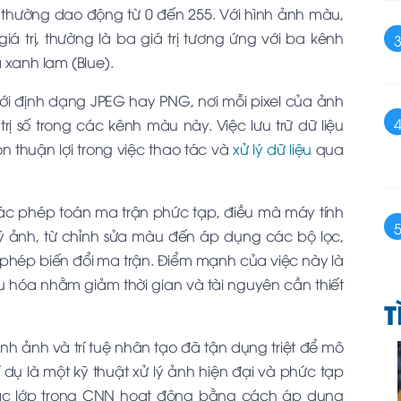
, thường dao động từ 0 đến 255. Với hình ảnh màu,
iá trị, thường là ba giá trị tương ứng với ba kênh
 xanh lam (Blue).
với định dạng JPEG hay PNG, nơi mỗi pixel của ảnh
rị số trong các kênh màu này. Việc lưu trữ dữ liệu
 thuận lợi trong việc thao tác và
xử lý dữ liệu
qua
ác phép toán ma trận phức tạp, điều mà máy tính
 lý ảnh, từ chỉnh sửa màu đến áp dụng các bộ lọc,
phép biến đổi ma trận. Điểm mạnh của việc này là
u hóa nhằm giảm thời gian và tài nguyên cần thiết
T
h ảnh và trí tuệ nhân tạo đã tận dụng triệt để mô
dụ là một kỹ thuật xử lý ảnh hiện đại và phức tạp
Các lớp trong CNN hoạt động bằng cách áp dụng