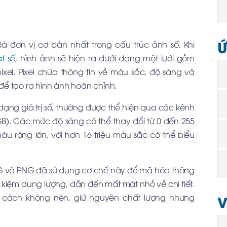
Ứ
", là đơn vị cơ bản nhất trong cấu trúc ảnh số. Khi
t số
, hình ảnh sẽ hiện ra dưới dạng một lưới gồm
ixel. Pixel chứa thông tin về màu sắc, độ sáng và
để tạo ra hình ảnh hoàn chỉnh.
i dạng giá trị số, thường được thể hiện qua các kênh
B). Các mức độ sáng có thể thay đổi từ 0 đến 255
àu rộng lớn, với hơn 16 triệu màu sắc có thể biểu
PEG và PNG đã sử dụng cơ chế này để mã hóa thông
ết kiệm dung lượng, dẫn đến mất mát nhỏ về chi tiết.
V
một cách không nén, giữ nguyên chất lượng nhưng