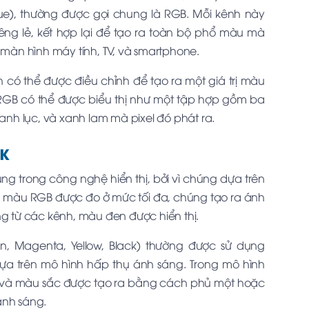
lue), thường được gọi chung là RGB. Mỗi kênh này
êng lẻ, kết hợp lại để tạo ra toàn bộ phổ màu mà
ư màn hình máy tính, TV, và smartphone.
 có thể được điều chỉnh để tạo ra một giá trị màu
h RGB có thể được biểu thị như một tập hợp gồm ba
xanh lục, và xanh lam mà pixel đó phát ra.
YK
 trong công nghệ hiển thị, bởi vì chúng dựa trên
h màu RGB được đo ở mức tối đa, chúng tạo ra ánh
ng từ các kênh, màu đen được hiển thị.
, Magenta, Yellow, Black) thường được sử dụng
ựa trên mô hình hấp thụ ánh sáng. Trong mô hình
, và màu sắc được tạo ra bằng cách phủ một hoặc
ánh sáng.