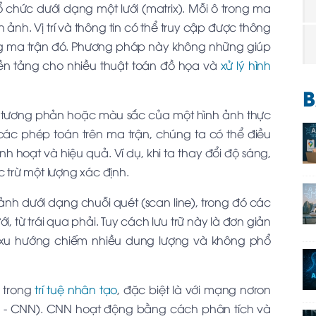
ổ chức dưới dạng một lưới (matrix). Mỗi ô trong ma
nh ảnh. Vị trí và thông tin có thể truy cập được thông
ong ma trận đó. Phương pháp này không những giúp
 nền tảng cho nhiều thuật toán đồ họa và
xử lý hình
B
ộ tương phản hoặc màu sắc của một hình ảnh thực
 các phép toán trên ma trận, chúng ta có thể điều
nh hoạt và hiệu quả. Ví dụ, khi ta thay đổi độ sáng,
c trừ một lượng xác định.
nh dưới dạng chuỗi quét (scan line), trong đó các
ới, từ trái qua phải. Tuy cách lưu trữ này là đơn giản
 xu hướng chiếm nhiều dung lượng và không phổ
h trong
trí tuệ nhân tạo
, đặc biệt là với mạng nơron
- CNN). CNN hoạt động bằng cách phân tích và