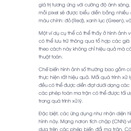
giá trị tương ứng với cường độ ánh sáng
mỗi pixel sẽ được biểu diễn bằng nhiều g
màu chính: đỏ (Red), xanh lục (Green), và
Một ví dụ cụ thể có thể thấy ở hình ảnh 
có thể lưu trữ thông qua tổ hợp các giá t
theo cách này không chỉ hiệu quả mà còn
thuật toán.
Chế biến hình ảnh số thường bao gồm c
thực hiện rất hiệu quả. Mỗi quá trình xử
đều có thể được diễn đạt dưới dạng các 
các phép toán ma trận có thể được tối ư
trong quá trình xử lý.
Đặc biệt, các ứng dụng như nhận diện hìn
hình này. Mạng nơron tích chập (CNN) ví 
dựa trên các phép biến đổi ma trận. 