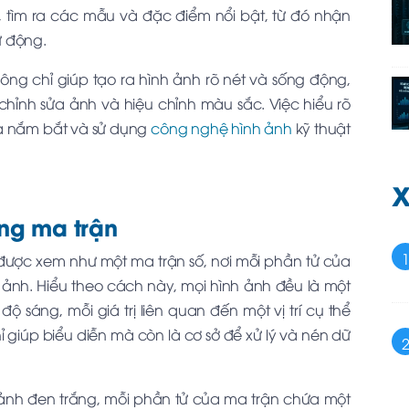
c, tìm ra các mẫu và đặc điểm nổi bật, từ đó nhận
 động.
hông chỉ giúp tạo ra hình ảnh rõ nét và sống động,
hỉnh sửa ảnh và hiệu chỉnh màu sắc. Việc hiểu rõ
 ta nắm bắt và sử dụng
công nghệ hình ảnh
kỹ thuật
X
ng ma trận
ể được xem như một ma trận số, nơi mỗi phần tử của
h ảnh. Hiểu theo cách này, mọi hình ảnh đều là một
ộ sáng, mỗi giá trị liên quan đến một vị trí cụ thể
 giúp biểu diễn mà còn là cơ sở để xử lý và nén dữ
ảnh đen trắng, mỗi phần tử của ma trận chứa một