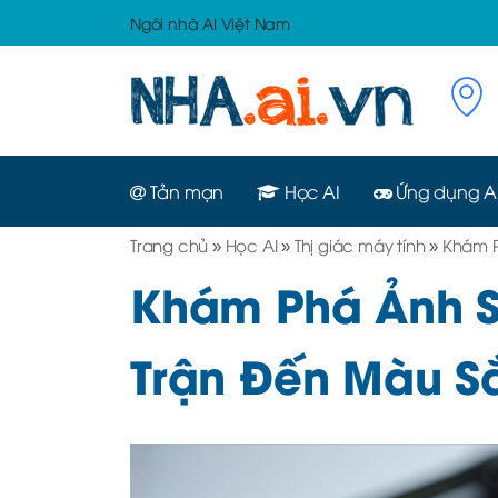
Ngôi nhà AI Việt Nam
Tản mạn
Học AI
Ứng dụng A
Trang chủ
»
Học AI
»
Thị giác máy tính
»
Khám P
Khám Phá Ảnh Số
Trận Đến Màu S