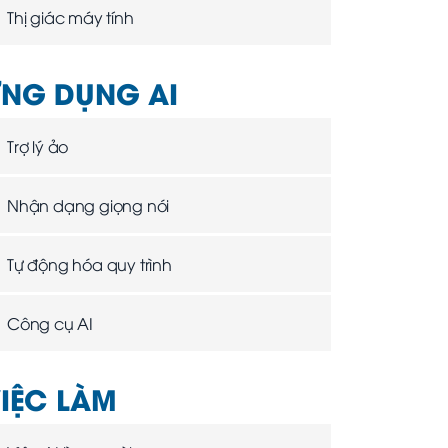
Thị giác máy tính
NG DỤNG AI
Trợ lý ảo
Nhận dạng giọng nói
Tự động hóa quy trình
Công cụ AI
IỆC LÀM