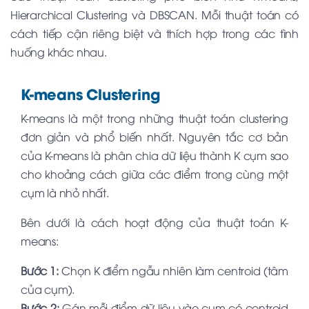
Hierarchical Clustering và DBSCAN. Mỗi thuật toán có
cách tiếp cận riêng biệt và thích hợp trong các tình
huống khác nhau.
K-means Clustering
K-means là một trong những thuật toán clustering
đơn giản và phổ biến nhất. Nguyên tắc cơ bản
của K-means là phân chia dữ liệu thành K cụm sao
cho khoảng cách giữa các điểm trong cùng một
cụm là nhỏ nhất.
Bên dưới là cách hoạt động của thuật toán K-
means:
Bước 1:
Chọn K điểm ngẫu nhiên làm centroid (tâm
của cụm).
Bước 2:
Gán mỗi điểm dữ liệu vào cụm có centroid