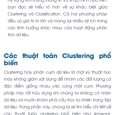
bạn đọc sẽ hiểu rõ hơn về sự khác biệt giữa
Clustering và Classification. Cả hai phương pháp
đều có giá trị to lớn và mang lại nhiều lợi ích trong
các tình huống khác nhau của hoạt động phân
tích dữ liệu.
Các thuật toán Clustering phổ
biến
Clustering hay phân cụm dữ liệu là một kỹ thuật học
máy không giám sát dùng để nhóm các đối tượng có
đặc điểm giống nhau vào cùng một cụm. Phương
pháp này rất hữu dụng khi chúng ta không có nhãn
dữ liệu và muốn khám phá cấu trúc tự nhiên trong tập
dữ liệu. Trong phần này, chúng ta sẽ tìm hiểu chi tiết về
các thuật toán clustering phổ biến như K-means,