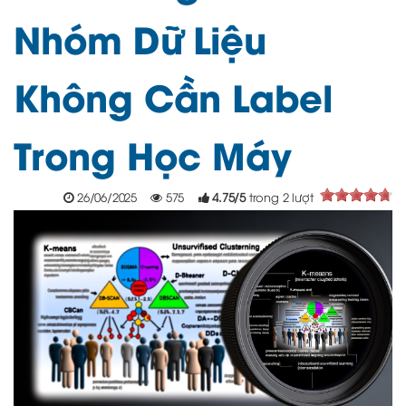
Nhóm Dữ Liệu
Không Cần Label
Trong Học Máy
26/06/2025
575
4.75
/
5
trong
2
lượt