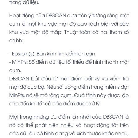
trong dữ liệu.
Hoạt động của DBSCAN dựa trên ý tưởng rằng một
cụm là một khu vực mật độ cao tách biệt với các
khu vực mật độ thấp. Thuật toán có hai tham số
chính:
- Epsilon (ε): Bán kính tìm kiếm lân cận.
- MinPts: Số điểm dữ liệu tối thiểu để hình thành một
cụm.
DBSCAN bắt đầu từ một điểm bất kỳ và kiểm tra
mật độ cục bộ. Nếu số lượng điểm trong miền ε đạt
MinPts, nó sẽ mở rộng cụm. Quá trình này được lặp
cho đến khi tất cả các điểm được xử lý.
Một trong những ưu điểm lớn nhất của DBSCAN là
nó có thể phát hiện nhiễu và hoạt động tốt trên
các dữ liệu có hình dạng và kích thước khác nhau,