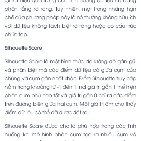
phân tầng rõ ràng. Tuy nhiên, một trong những hạn
chế của phương pháp này là nó thường không hữu ích
với dữ liệu không tách biệt rõ ràng hoặc có cấu trúc
phức tạp.
Silhouette Score
Silhouette Score là một hình thức đo lường độ gần gũi
và phân biệt mà các điểm dữ liệu có giữa cụm của
chúng và cụm gần nhất khác. Điểm Silhouette truy cập
nằm trong khoảng từ -1 đến 1, nơi giá trị gần 1 thể hiện
phân cụm phù hợp tốt và giá trị gần 0 chỉ ra các điểm
trên đường biên giữa hai cụm. Một giá trị âm cho thấy
điểm dữ liệu có thể đã được đặt sai.
Silhouette Score được cho là phù hợp trong các tình
huống khi mô hình phân cụm tạo ra nhiều cụm và