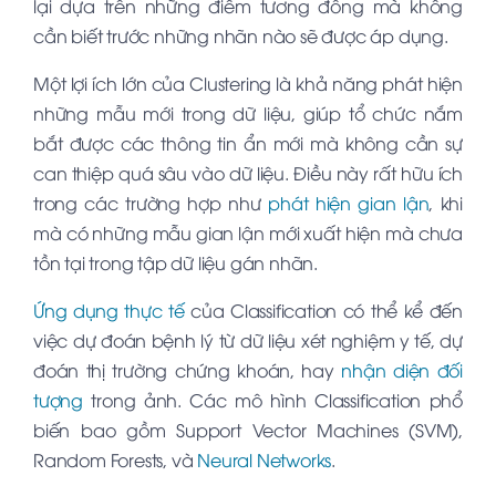
lại dựa trên những điểm tương đồng mà không
cần biết trước những nhãn nào sẽ được áp dụng.
Một lợi ích lớn của Clustering là khả năng phát hiện
những mẫu mới trong dữ liệu, giúp tổ chức nắm
bắt được các thông tin ẩn mới mà không cần sự
can thiệp quá sâu vào dữ liệu. Điều này rất hữu ích
trong các trường hợp như
phát hiện gian lận
, khi
mà có những mẫu gian lận mới xuất hiện mà chưa
tồn tại trong tập dữ liệu gán nhãn.
Ứng dụng thực tế
của Classification có thể kể đến
việc dự đoán bệnh lý từ dữ liệu xét nghiệm y tế, dự
đoán thị trường chứng khoán, hay
nhận diện đối
tượng
trong ảnh. Các mô hình Classification phổ
biến bao gồm Support Vector Machines (SVM),
Random Forests, và
Neural Networks
.