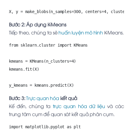
X, y = make_blobs(n_samples=300, centers=4, cluster_s
Bước 2: Áp dụng K-Means
Tiếp theo, chúng ta sẽ
huấn luyện mô hình
K-Means.
from sklearn.cluster import KMeans

kmeans = KMeans(n_clusters=4)

kmeans.fit(X)

y_kmeans = kmeans.predict(X)
Bước 3:
Trực quan hóa
kết quả
Kế đến, chúng ta
trực quan hóa dữ liệu
và các
trung tâm cụm để quan sát kết quả phân cụm.
import matplotlib.pyplot as plt
