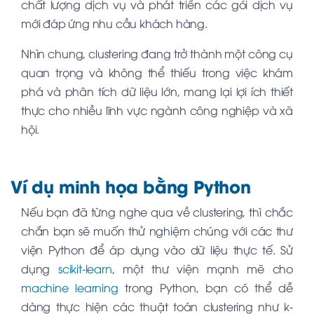
chất lượng dịch vụ và phát triển các gói dịch vụ
mới đáp ứng nhu cầu khách hàng.
Nhìn chung, clustering đang trở thành một công cụ
quan trọng và không thể thiếu trong việc khám
phá và phân tích dữ liệu lớn, mang lại lợi ích thiết
thực cho nhiều lĩnh vực ngành công nghiệp và xã
hội.
Ví dụ minh họa bằng Python
Nếu bạn đã từng nghe qua về clustering, thì chắc
chắn bạn sẽ muốn thử nghiệm chúng với các thư
viện Python để áp dụng vào dữ liệu thực tế. Sử
dụng
scikit-learn
, một thư viện mạnh mẽ cho
machine learning
trong Python, bạn có thể dễ
dàng thực hiện các thuật toán clustering như k-