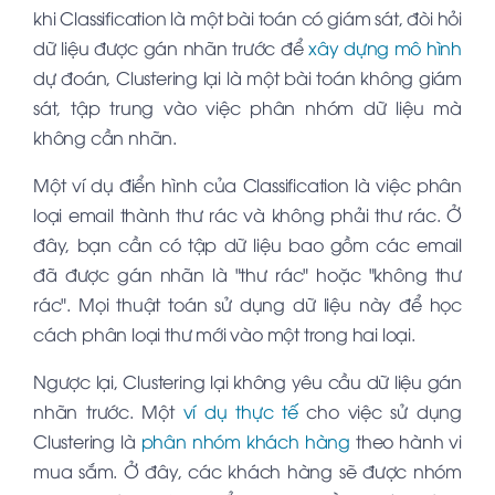
khi Classification là một bài toán có giám sát, đòi hỏi
dữ liệu được gán nhãn trước để
xây dựng mô hình
dự đoán, Clustering lại là một bài toán không giám
sát, tập trung vào việc phân nhóm dữ liệu mà
không cần nhãn.
Một ví dụ điển hình của Classification là việc phân
loại email thành thư rác và không phải thư rác. Ở
đây, bạn cần có tập dữ liệu bao gồm các email
đã được gán nhãn là "thư rác" hoặc "không thư
rác". Mọi thuật toán sử dụng dữ liệu này để học
cách phân loại thư mới vào một trong hai loại.
Ngược lại, Clustering lại không yêu cầu dữ liệu gán
nhãn trước. Một
ví dụ thực tế
cho việc sử dụng
Clustering là
phân nhóm khách hàng
theo hành vi
mua sắm. Ở đây, các khách hàng sẽ được nhóm