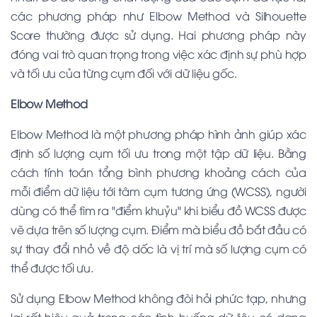
các phương pháp như Elbow Method và Silhouette
Score thường được sử dụng. Hai phương pháp này
đóng vai trò quan trọng trong việc xác định sự phù hợp
và tối ưu của từng cụm đối với dữ liệu gốc.
Elbow Method
Elbow Method là một phương pháp hình ảnh giúp xác
định số lượng cụm tối ưu trong một tập dữ liệu. Bằng
cách tính toán tổng bình phương khoảng cách của
mỗi điểm dữ liệu tới tâm cụm tương ứng (WCSS), người
dùng có thể tìm ra "điểm khuỷu" khi biểu đồ WCSS được
vẽ dựa trên số lượng cụm. Điểm mà biểu đồ bắt đầu có
sự thay đổi nhỏ về độ dốc là vị trí mà số lượng cụm có
thể được tối ưu.
Sử dụng Elbow Method không đòi hỏi phức tạp, nhưng
lại rất hiệu quả trong các tình huống dữ liệu có dạng