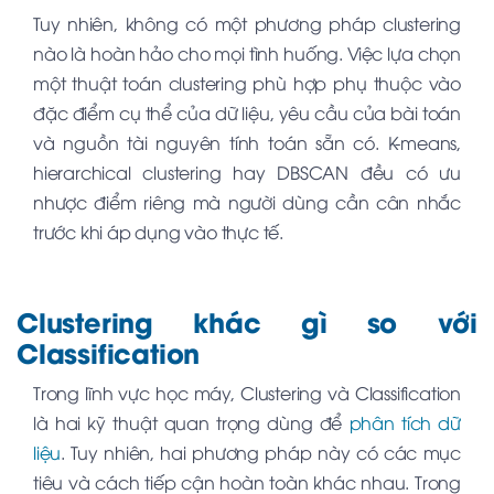
Tuy nhiên, không có một phương pháp clustering
nào là hoàn hảo cho mọi tình huống. Việc lựa chọn
một thuật toán clustering phù hợp phụ thuộc vào
đặc điểm cụ thể của dữ liệu, yêu cầu của bài toán
và nguồn tài nguyên tính toán sẵn có. K-means,
hierarchical clustering hay DBSCAN đều có ưu
nhược điểm riêng mà người dùng cần cân nhắc
trước khi áp dụng vào thực tế.
Clustering khác gì so với
Classification
Trong lĩnh vực học máy, Clustering và Classification
là hai kỹ thuật quan trọng dùng để
phân tích dữ
liệu
. Tuy nhiên, hai phương pháp này có các mục
tiêu và cách tiếp cận hoàn toàn khác nhau. Trong