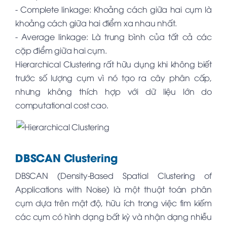
- Complete linkage: Khoảng cách giữa hai cụm là
khoảng cách giữa hai điểm xa nhau nhất.
- Average linkage: Là trung bình của tất cả các
cặp điểm giữa hai cụm.
Hierarchical Clustering rất hữu dụng khi không biết
trước số lượng cụm vì nó tạo ra cây phân cấp,
nhưng không thích hợp với dữ liệu lớn do
computational cost cao.
DBSCAN Clustering
DBSCAN (Density-Based Spatial Clustering of
Applications with Noise) là một thuật toán phân
cụm dựa trên mật độ, hữu ích trong việc tìm kiếm
các cụm có hình dạng bất kỳ và nhận dạng nhiễu