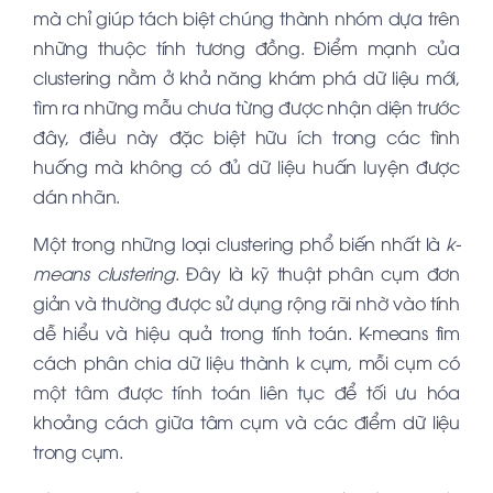
mà chỉ giúp tách biệt chúng thành nhóm dựa trên
những thuộc tính tương đồng. Điểm mạnh của
clustering nằm ở khả năng khám phá dữ liệu mới,
tìm ra những mẫu chưa từng được nhận diện trước
đây, điều này đặc biệt hữu ích trong các tình
huống mà không có đủ dữ liệu huấn luyện được
dán nhãn.
Một trong những loại clustering phổ biến nhất là
k-
means clustering
. Đây là kỹ thuật phân cụm đơn
giản và thường được sử dụng rộng rãi nhờ vào tính
dễ hiểu và hiệu quả trong tính toán. K-means tìm
cách phân chia dữ liệu thành k cụm, mỗi cụm có
một tâm được tính toán liên tục để tối ưu hóa
khoảng cách giữa tâm cụm và các điểm dữ liệu
trong cụm.