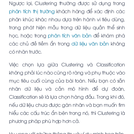
Ngược lại, Clustering thường được sử dụng trong
phân tích thị trường
khách hàng để xác định các
phân khúc khác nhau dựa trên hành vi tiêu dùng,
trong phát hiện mẫu trong dữ liệu quần thể sinh
học, hoặc trong
phân tích văn bản
để khám phá
các chủ đề tiềm ẩn trong
dữ liệu văn bản
không
có nhãn trước.
Việc chọn lựa giữa Clustering và Classification
không phải lúc nào cũng rõ ràng và phụ thuộc vào
mục tiêu cuối cùng của bài toán. Nếu bạn có sẵn
nhãn dữ liệu và cần mô hình để dự đoán,
Classification sẽ là lựa chọn hàng đầu. Trong khi đó,
nếu dữ liệu chưa được gán nhãn và bạn muốn tìm
hiểu các cấu trúc ẩn bên trong nó, thì Clustering là
phương pháp phù hợp hơn cả.
Hy vọng với những thông tin và ví dụ minh họa trên,