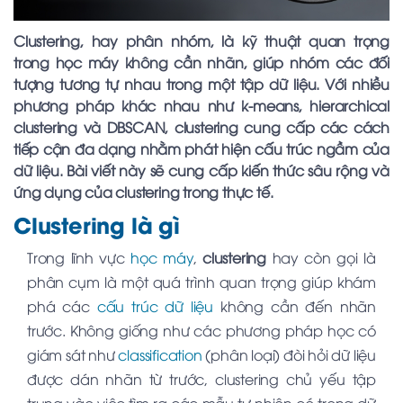
Clustering, hay phân nhóm, là kỹ thuật quan trọng
trong học máy không cần nhãn, giúp nhóm các đối
tượng tương tự nhau trong một tập dữ liệu. Với nhiều
phương pháp khác nhau như k-means, hierarchical
clustering và DBSCAN, clustering cung cấp các cách
tiếp cận đa dạng nhằm phát hiện cấu trúc ngầm của
dữ liệu. Bài viết này sẽ cung cấp kiến thức sâu rộng và
ứng dụng của clustering trong thực tế.
Clustering là gì
Trong lĩnh vực
học máy
,
clustering
hay còn gọi là
phân cụm là một quá trình quan trọng giúp khám
phá các
cấu trúc dữ liệu
không cần đến nhãn
trước. Không giống như các phương pháp học có
giám sát như
classification
(phân loại) đòi hỏi dữ liệu
được dán nhãn từ trước, clustering chủ yếu tập
trung vào việc tìm ra các mẫu tự nhiên có trong dữ