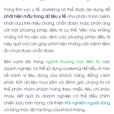
Trong lĩnh vực y tế, clustering có thể được áp dụng để
phát hiện mẫu trong dữ liệu y tế
, như phân nhóm bệnh
nhân dựa trên triệu chứng, chẩn đoán, hoặc phản ứng
với một phương pháp điều trị cụ thể. Việc này không
những hỗ trợ việc xác định các phương pháp điều trị
hiệu quả mà còn giúp phát hiện những căn bệnh tiềm
ẩn chưa được chẩn đoán.
Bên cạnh đó, trong
ngành thương mại điện tử
, các
doanh nghiệp có thể sử dụng clustering để hiểu rõ hơn
về hành vi tiêu dùng của khách hàng. Bằng cách
phân tích dữ liệu mua sắm và đánh giá, chúng ta có
thể phân nhóm khách hàng theo nhiều tiêu chí khác
nhau. Kết quả là, doanh nghiệp có thể điều chỉnh
chiến lược bán hàng, cải thiện
trải nghiệm người dùng
và tăng mức độ hài lòng của khách hàng.