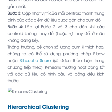
gần nhất.
Bước 3:
Cập nhật vị trí của mỗi centroid thành trung
bình của các điểm dữ liệu được gán cho cụm đó.
Bước 4:
Lặp lại Bước 2 và 3 cho đến khi các
centroid không thay đổi (hoặc sự thay đổi ở mức
không đáng kể).
Thông thường, để chọn số lượng cụm K thích hợp,
chúng ta có thể sử dụng phương pháp Elbow
hoặc
Silhouette Score
(sẽ được thảo luận trong
chương tiếp theo). K-means thường hoạt động tốt
với các dữ liệu có hình cầu và đồng đều kích
thước.
Hierarchical Clustering