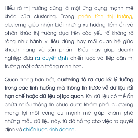
Hiểu rõ thị trường cũng là một ứng dụng mạnh mẽ
khác của clustering. Trong
phân tích thị trường
,
clustering giúp nhận biết những xu hướng tiềm ẩn và
phân khúc thị trường dựa trên các yếu tố không rõ
ràng như hành vi tiêu dùng hay mối quan hệ giữa
khách hàng và sản phẩm. Điều này giúp doanh
nghiệp đưa
ra quyết định
chiến lược và tiếp cận thị
trường một cách thông minh hơn.
Quan trọng hơn hết,
clustering tỏ ra cực kỳ lý tưởng
trong các tình huống mà thông tin trước về dữ liệu rất
hạn chế hoặc dữ liệu bị lạc quan
. Khi dữ liệu có thể ẩn
chứa nhiều thông tin chưa được khám phá, clustering
mang lại một công cụ mạnh mẽ giúp khám phá
những mẫu dữ liệu này, từ đó hỗ trợ cho việc ra quyết
định và
chiến lược kinh doanh
.