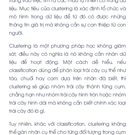
liệu. Mục tiêu của clustering là xác định tổ chức và
mô hình trong dữ liệu để từ đó có được những
thông tin giá trị mà không cần sự can thiệp từ con
người.
Clustering là một phương pháp học không giám
sát, điều này có nghĩa là nó không cần nhãn dữ
liệu để hoạt động. Một cách dễ hiểu, nếu
classification dùng để phân loại trái cây cụ thể như
táo, chuối hay cam dựa trên nhãn đã biết, thì
clustering sẽ giúp nhóm trái cây thành từng cụm,
chẳng hạn như nhóm trái cây hình tròn hoặc nhóm
trái cây hình dài mà không cần biết chính xác loại
trái cây đó là gì.
Tuy nhiên, khác với classification, clustering không
thể gán nhãn cụ thể cho từng đối tượng trong cụm