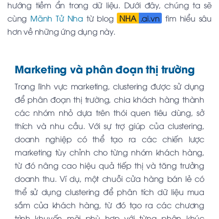
hướng tiềm ẩn trong dữ liệu. Dưới đây, chúng ta sẽ
cùng
Mãnh Tử Nha
từ blog
NHA
.ai.vn
tìm hiểu sâu
hơn về những ứng dụng này.
Marketing và phân đoạn thị trường
Trong lĩnh vực marketing, clustering được sử dụng
để phân đoạn thị trường, chia khách hàng thành
các nhóm nhỏ dựa trên thói quen tiêu dùng, sở
thích và nhu cầu. Với sự trợ giúp của clustering,
doanh nghiệp có thể tạo ra các chiến lược
marketing tùy chỉnh cho từng nhóm khách hàng,
từ đó nâng cao hiệu quả tiếp thị và tăng trưởng
doanh thu. Ví dụ, một chuỗi cửa hàng bán lẻ có
thể sử dụng clustering để phân tích dữ liệu mua
sắm của khách hàng, từ đó tạo ra các chương
trình khuyến mãi phù hợp với từng phân khúc