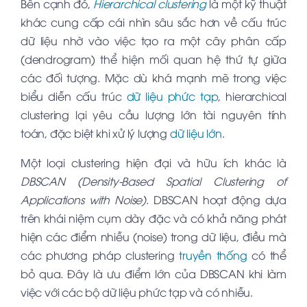
Bên cạnh đó,
Hierarchical clustering
là một kỹ thuật
khác cung cấp cái nhìn sâu sắc hơn về cấu trúc
dữ liệu nhờ vào việc tạo ra một cây phân cấp
(dendrogram) thể hiện mối quan hệ thứ tự giữa
các đối tượng. Mặc dù khá mạnh mẽ trong việc
biểu diễn cấu trúc
dữ liệu phức tạp
, hierarchical
clustering lại yêu cầu lượng lớn tài nguyên tính
toán, đặc biệt khi xử lý lượng
dữ liệu lớn
.
Một loại clustering hiện đại và hữu ích khác là
DBSCAN (Density-Based Spatial Clustering of
Applications with Noise)
. DBSCAN hoạt động dựa
trên khái niệm cụm dày đặc và có khả năng phát
hiện các điểm nhiễu (noise) trong dữ liệu, điều mà
các phương pháp clustering
truyền thống
có thể
bỏ qua. Đây là ưu điểm lớn của DBSCAN khi làm
việc với các bộ dữ liệu phức tạp và có nhiễu.