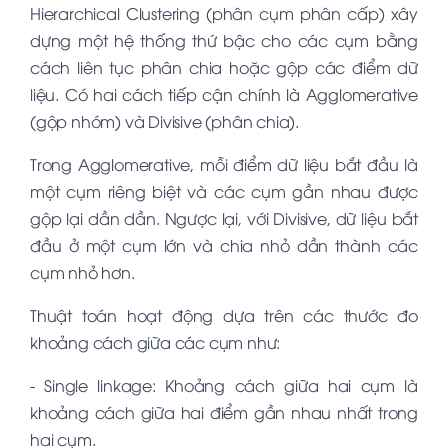
Hierarchical Clustering (phân cụm phân cấp) xây
dựng một hệ thống thứ bậc cho các cụm bằng
cách liên tục phân chia hoặc gộp các điểm dữ
liệu. Có hai cách tiếp cận chính là Agglomerative
(gộp nhóm) và Divisive (phân chia).
Trong Agglomerative, mỗi điểm dữ liệu bắt đầu là
một cụm riêng biệt và các cụm gần nhau được
gộp lại dần dần. Ngược lại, với Divisive, dữ liệu bắt
đầu ở một cụm lớn và chia nhỏ dần thành các
cụm nhỏ hơn.
Thuật toán hoạt động dựa trên các thước đo
khoảng cách giữa các cụm như:
- Single linkage: Khoảng cách giữa hai cụm là
khoảng cách giữa hai điểm gần nhau nhất trong
hai cụm.