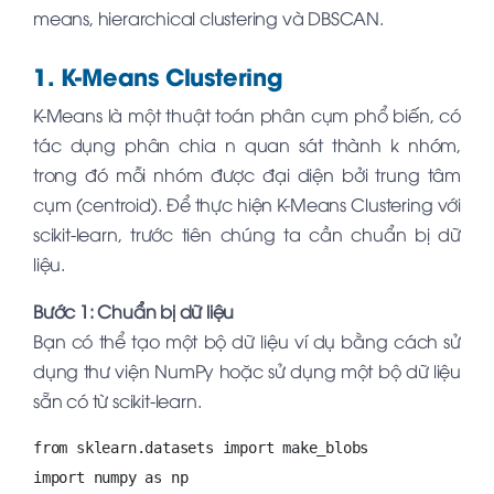
means, hierarchical clustering và DBSCAN.
1. K-Means Clustering
K-Means là một thuật toán phân cụm phổ biến, có
tác dụng phân chia n quan sát thành k nhóm,
trong đó mỗi nhóm được đại diện bởi trung tâm
cụm (centroid). Để thực hiện K-Means Clustering với
scikit-learn, trước tiên chúng ta cần chuẩn bị dữ
liệu.
Bước 1: Chuẩn bị dữ liệu
Bạn có thể tạo một bộ dữ liệu ví dụ bằng cách sử
dụng thư viện NumPy hoặc sử dụng một bộ dữ liệu
sẵn có từ scikit-learn.
from sklearn.datasets import make_blobs

import numpy as np
