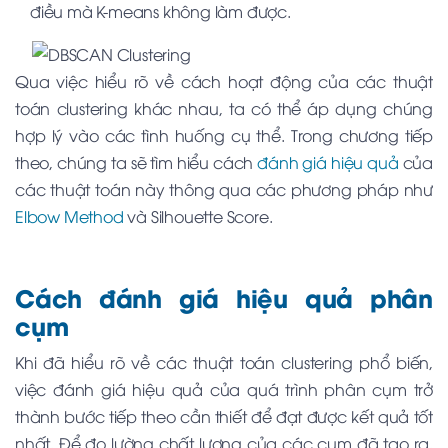
điều mà K-means không làm được.
Qua việc hiểu rõ về cách hoạt động của các thuật
toán clustering khác nhau, ta có thể áp dụng chúng
hợp lý vào các tình huống cụ thể. Trong chương tiếp
theo, chúng ta sẽ tìm hiểu cách
đánh giá hiệu quả
của
các thuật toán này thông qua các phương pháp như
Elbow Method
và Silhouette Score.
Cách đánh giá hiệu quả phân
cụm
Khi đã hiểu rõ về các thuật toán clustering phổ biến,
việc đánh giá hiệu quả của quá trình phân cụm trở
thành bước tiếp theo cần thiết để đạt được kết quả tốt
nhất. Để đo lường chất lượng của các cụm đã tạo ra,