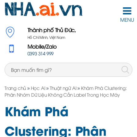
MENU
Thành phố Thủ Đức,
Hồ Chí Minh, Việt Nam
Mobile/Zalo
0393 314 999
Trang chủ
»
Học AI
»
Thuật ngữ AI
»
Khám Phá Clustering:
Phân Nhóm Dữ Liệu Không Cần Label Trong Học Máy
Khám Phá
Clustering: Phân