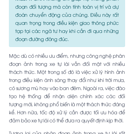
đoạn đối tượng mà còn tính toán vị trí và dự
đoán chuyển động của chúng. Điều này rất
quan trọng trong điều kiện giao thông phức
tạp tại các ngã tư hay khi cần đi qua những
đoạn đường đông đúc.
Mặc dù có nhiều ưu điểm, nhưng công nghệ phân
đoạn ảnh trong xe tự lái vẫn đối mặt với nhiều
thách thức. Một trong số đó là việc xử lý hình ảnh
trong điều kiện ánh sáng thay đổi như khi trời mưa,
có sương mù hay vào ban đêm. Ngoài ra, việc đào
tạo hệ thống để nhận diện chính xác các đối
tượng mới, không phổ biến là một thách thức đáng
kể. Hơn nữa, tốc độ xử lý cần được tối ưu hóa để
đảm bảo xe tự lái có thể đưa ra quyết định kịp thời.
Tương lai của phân đoạn ảnh trong xe tự lái rất