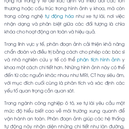
rộng rãi trong y tế để xác định và theo dõi các tổn
thương hoặc cấu trúc trong hình ảnh y khoa, mà còn
trong công nghệ
tự động hóa
như xe tự lái, nơi việc
nhận dạng và phân biệt giữa các đối tượng là chìa
khóa cho hoạt động an toàn và hiệu quả.
Trong lĩnh vực y tế, phân đoạn ảnh cải thiện khả năng
chẩn đoán và điều trị bằng cách cho phép các bác sĩ
và nhà nghiên cứu y tế có thể
phân tích hình ảnh
y
khoa một cách chi tiết hơn. Những hình ảnh này có thể
đến từ các nguồn khác nhau như MRI, CT hay siêu âm,
với mục đích cuối cùng là phân tích và xác định các
yếu tố quan trọng cần quan sát.
Trong ngành công nghiệp ô tô, xe tự lái yêu cầu một
mức độ hiểu biết cao về môi trường xung quanh để
vận hành an toàn. Phân đoạn ảnh giúp các hệ thống
tự động này nhận diện những chi tiết như làn đường,