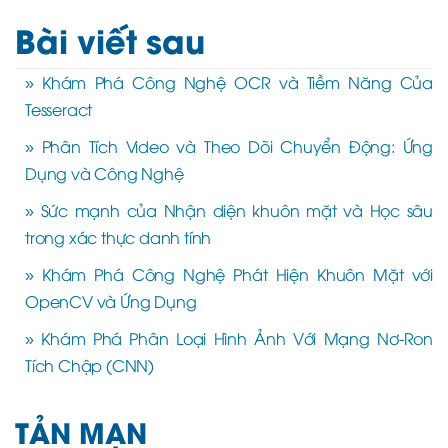
Bài viết sau
» Khám Phá Công Nghệ OCR và Tiềm Năng Của
Tesseract
» Phân Tích Video và Theo Dõi Chuyển Động: Ứng
Dụng và Công Nghệ
» Sức mạnh của Nhận diện khuôn mặt và Học sâu
trong xác thực danh tính
» Khám Phá Công Nghệ Phát Hiện Khuôn Mặt với
OpenCV và Ứng Dụng
» Khám Phá Phân Loại Hình Ảnh Với Mạng Nơ-Ron
Tích Chập (CNN)
TẢN MẠN