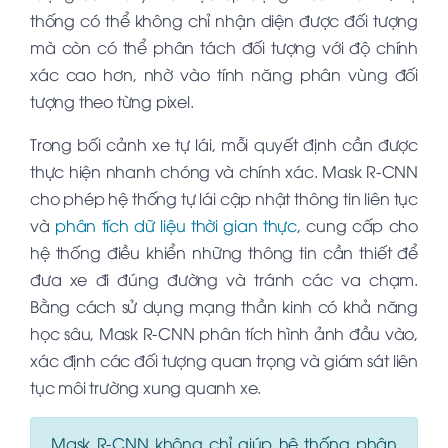
thống có thể không chỉ nhận diện được đối tượng
mà còn có thể phân tách đối tượng với độ chính
xác cao hơn, nhờ vào tính năng phân vùng đối
tượng theo từng pixel.
Trong bối cảnh xe tự lái, mỗi quyết định cần được
thực hiện nhanh chóng và chính xác. Mask R-CNN
cho phép hệ thống tự lái cập nhật thông tin liên tục
và
phân tích dữ liệu
thời gian thực
, cung cấp cho
hệ thống điều khiển những thông tin cần thiết để
đưa xe đi đúng đường và tránh các va chạm.
Bằng cách sử dụng mạng thần kinh có khả năng
học sâu, Mask R-CNN phân tích hình ảnh đầu vào,
xác định các đối tượng quan trọng và giám sát liên
tục môi trường xung quanh xe.
Mask R-CNN không chỉ giúp hệ thống phân