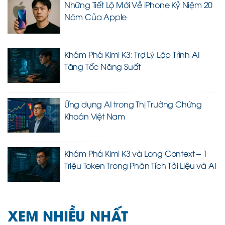
Những Tiết Lộ Mới Về iPhone Kỷ Niệm 20
Năm Của Apple
Khám Phá Kimi K3: Trợ Lý Lập Trình AI
Tăng Tốc Năng Suất
Ứng dụng AI trong Thị Trường Chứng
Khoán Việt Nam
Khám Phá Kimi K3 và Long Context – 1
Triệu Token Trong Phân Tích Tài Liệu và AI
XEM NHIỀU NHẤT