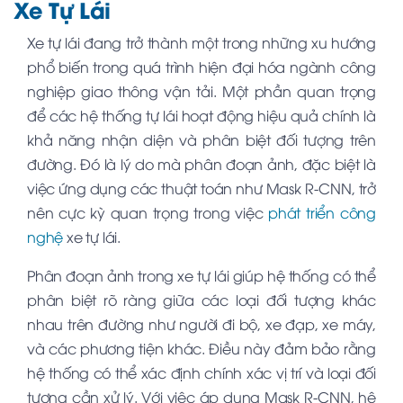
Xe Tự Lái
Xe tự lái đang trở thành một trong những xu hướng
phổ biến trong quá trình hiện đại hóa ngành công
nghiệp giao thông vận tải. Một phần quan trọng
để các hệ thống tự lái hoạt động hiệu quả chính là
khả năng nhận diện và phân biệt đối tượng trên
đường. Đó là lý do mà phân đoạn ảnh, đặc biệt là
việc ứng dụng các thuật toán như Mask R-CNN, trở
nên cực kỳ quan trọng trong việc
phát triển công
nghệ
xe tự lái.
Phân đoạn ảnh trong xe tự lái giúp hệ thống có thể
phân biệt rõ ràng giữa các loại đối tượng khác
nhau trên đường như người đi bộ, xe đạp, xe máy,
và các phương tiện khác. Điều này đảm bảo rằng
hệ thống có thể xác định chính xác vị trí và loại đối
tượng cần xử lý. Với việc áp dụng Mask R-CNN, hệ