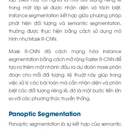
trong một lớp sẽ được nhận diện và tách biệt.
Instance segmentation kết hợp giữa phương pháp
phát hiện đối tượng và semantic segmentation,
thường được thực hiện bằng cách sử dụng mô
hình như Mask R-CNN.
Mask R-CNN đã cách mạng hóa instance
segmentation bằng cách mở rộng Faster R-CNN để
tạo ra thêm một nhánh đầu ra dự đoán mask phân
đoạn cho mỗi đối tượng. Kỹ thuật này giúp trong
việc xử lý các bài toán mà cần nhận diện và phân
biệt các đối tượng riêng lẻ, đó là một bước tiến lớn
so với các phương thức truyền thống.
Panoptic Segmentation
Panoptic segmentation là sự kết hợp của semantic