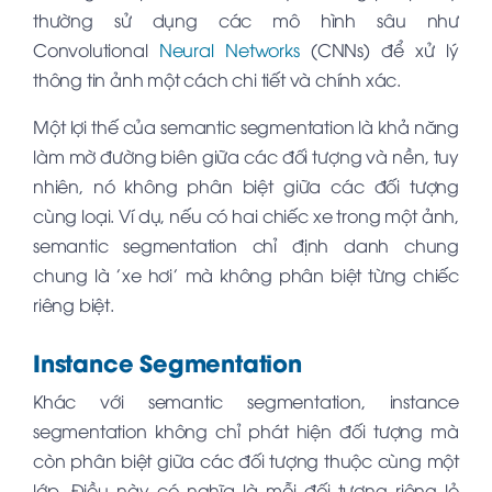
thường sử dụng các mô hình sâu như
Convolutional
Neural Networks
(CNNs) để xử lý
thông tin ảnh một cách chi tiết và chính xác.
Một lợi thế của semantic segmentation là khả năng
làm mờ đường biên giữa các đối tượng và nền, tuy
nhiên, nó không phân biệt giữa các đối tượng
cùng loại. Ví dụ, nếu có hai chiếc xe trong một ảnh,
semantic segmentation chỉ định danh chung
chung là 'xe hơi' mà không phân biệt từng chiếc
riêng biệt.
Instance Segmentation
Khác với semantic segmentation, instance
segmentation không chỉ phát hiện đối tượng mà
còn phân biệt giữa các đối tượng thuộc cùng một
lớp. Điều này có nghĩa là mỗi đối tượng riêng lẻ