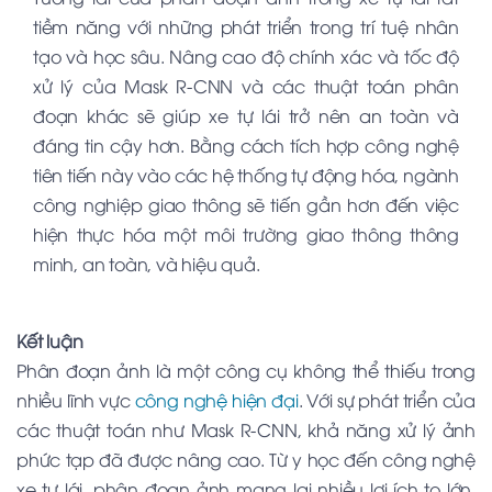
tiềm năng với những phát triển trong trí tuệ nhân
tạo và học sâu. Nâng cao độ chính xác và tốc độ
xử lý của Mask R-CNN và các thuật toán phân
đoạn khác sẽ giúp xe tự lái trở nên an toàn và
đáng tin cậy hơn. Bằng cách tích hợp công nghệ
tiên tiến này vào các hệ thống tự động hóa, ngành
công nghiệp giao thông sẽ tiến gần hơn đến việc
hiện thực hóa một môi trường giao thông thông
minh, an toàn, và hiệu quả.
Kết luận
Phân đoạn ảnh là một công cụ không thể thiếu trong
nhiều lĩnh vực
công nghệ hiện đại
. Với sự phát triển của
các thuật toán như Mask R-CNN, khả năng xử lý ảnh
phức tạp đã được nâng cao. Từ y học đến công nghệ
xe tự lái, phân đoạn ảnh mang lại nhiều lợi ích to lớn,