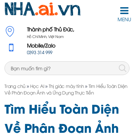
MENU
Thành phố Thủ Đức,
Hồ Chí Minh, Việt Nam
Mobile/Zalo
0393 314 999
Trang chủ
»
Học AI
»
Thị giác máy tính
»
Tìm Hiểu Toàn Diện
Về Phân Đoạn Ảnh và Ứng Dụng Thực Tiễn
Tìm Hiểu Toàn Diện
Về Phân Đoạn Ảnh