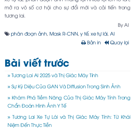
mở ra vô số cơ hội cho sự đổi mới và cải tiến trong
tương lai.
By AI
phân đoạn ảnh
,
Mask R-CNN
,
y tế
,
xe tự lái
,
AI
Bản in
Quay lại
Bài viết trước
» Tương Lai AI 2025 và Thị Giác Máy Tính
» Sự Kỳ Diệu Của GAN Và Diffusion Trong Sinh Ảnh
» Khám Phá Tiềm Năng Của Thị Giác Máy Tính Trong
Chẩn Đoán Hình Ảnh Y Tế
» Tương Lai Xe Tự Lái và Thị Giác Máy Tính: Từ Khái
Niệm Đến Thực Tiễn