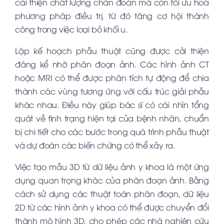
cải thiện chất lượng chẩn đoán mà còn tối ưu hoá
phương pháp điều trị, từ đó tăng cơ hội thành
công trong việc loại bỏ khối u.
Lập kế hoạch phẫu thuật cũng được cải thiện
đáng kể nhờ phân đoạn ảnh. Các hình ảnh CT
hoặc MRI có thể được phân tích tự động để chia
thành các vùng tương ứng với cấu trúc giải phẫu
khác nhau. Điều này giúp bác sĩ có cái nhìn tổng
quát về tình trạng hiện tại của bệnh nhân, chuẩn
bị chi tiết cho các bước trong quá trình phẫu thuật
và dự đoán các biến chứng có thể xảy ra.
Việc tạo mẫu 3D từ dữ liệu ảnh y khoa là một ứng
dụng quan trọng khác của phân đoạn ảnh. Bằng
cách sử dụng các thuật toán phân đoạn, dữ liệu
2D từ các hình ảnh y khoa có thể được chuyển đổi
thành mô hình 3D, cho phép các nhà nghiên cứu