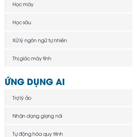
Học máy
Học sâu
Xử lý ngôn ngữ tự nhiên
Thị giác máy tính
ỨNG DỤNG AI
Trợ lý ảo
Nhận dạng giọng nói
Tự động hóa quy trình