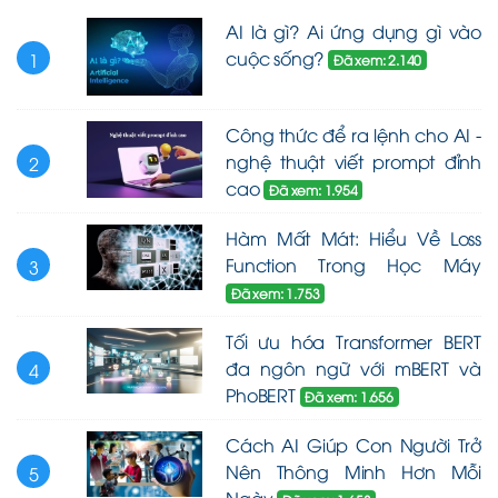
AI là gì? Ai ứng dụng gì vào
cuộc sống?
1
Đã xem: 2.140
Công thức để ra lệnh cho AI -
nghệ thuật viết prompt đỉnh
2
cao
Đã xem: 1.954
Hàm Mất Mát: Hiểu Về Loss
Function Trong Học Máy
3
Đã xem: 1.753
Tối ưu hóa Transformer BERT
đa ngôn ngữ với mBERT và
4
PhoBERT
Đã xem: 1.656
Cách AI Giúp Con Người Trở
Nên Thông Minh Hơn Mỗi
5
Ngày