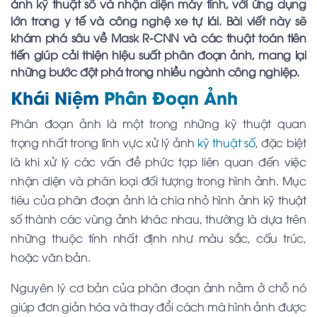
ảnh kỹ thuật số và nhận diện máy tính, với ứng dụng
lớn trong y tế và công nghệ xe tự lái. Bài viết này sẽ
khám phá sâu về Mask R-CNN và các thuật toán tiên
tiến giúp cải thiện hiệu suất phân đoạn ảnh, mang lại
những bước đột phá trong nhiều ngành công nghiệp.
Khái Niệm
Phân Đoạn Ảnh
Phân đoạn ảnh là một trong những kỹ thuật quan
trọng nhất trong lĩnh vực xử lý ảnh
kỹ thuật số
, đặc biệt
là khi xử lý các vấn đề phức tạp liên quan đến việc
nhận diện và phân loại đối tượng trong hình ảnh. Mục
tiêu của phân đoạn ảnh là chia nhỏ hình ảnh kỹ thuật
số thành các vùng ảnh khác nhau, thường là dựa trên
những thuộc tính nhất định như màu sắc, cấu trúc,
hoặc văn bản.
Nguyên lý cơ bản của phân đoạn ảnh nằm ở chỗ nó
giúp đơn giản hóa và thay đổi cách mà hình ảnh được