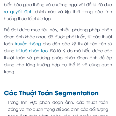
biển báo giao thông và chướng ngại vật để từ đó đưa
ra quyết định
chính xác và kịp thời trong các tình
huống thực tế phức tạp.
Để đạt được mục tiêu này, nhiều phương pháp phân
đoạn ảnh khác nhau đã được phát triển, từ các thuật
toán
truyền thống
cho đến các kỹ thuật tiên tiến sử
dụng
trí tuệ nhân tạo
. Đó là lý do mà hiểu được các
thuật toán và phương pháp phân đoạn ảnh để áp
dụng cho từng trường hợp cụ thể là vô cùng quan
trọng.
Các Thuật Toán Segmentation
Trong lĩnh vực phân đoạn ảnh, các thuật toán
đóng vai trò quan trọng để xác định các đối tượng
trong ảnh một cách chính xác. Có nhiều phương