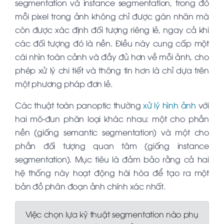
segmentation và instance segmentation, trong đó
mỗi pixel trong ảnh không chỉ được gán nhãn mà
còn được xác định đối tượng riêng lẻ, ngay cả khi
các đối tượng đó là nền. Điều này cung cấp một
cái nhìn toàn cảnh và đầy đủ hơn về mỗi ảnh, cho
phép xử lý chi tiết và thông tin hơn là chỉ dựa trên
một phương pháp đơn lẻ.
Các thuật toán panoptic thường
xử lý hình ảnh
với
hai mô-đun phân loại khác nhau: một cho phần
nền (giống semantic segmentation) và một cho
phần đối tượng quan tâm (giống instance
segmentation). Mục tiêu là đảm bảo rằng cả hai
hệ thống này hoạt động hài hòa để tạo ra một
bản đồ phân đoạn ảnh chính xác nhất.
Việc chọn lựa kỹ thuật segmentation nào phụ