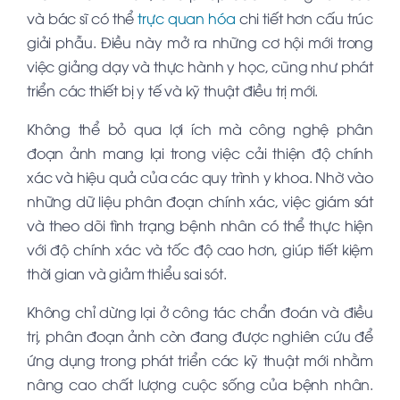
và bác sĩ có thể
trực quan hóa
chi tiết hơn cấu trúc
giải phẫu. Điều này mở ra những cơ hội mới trong
việc giảng dạy và thực hành y học, cũng như phát
triển các thiết bị y tế và kỹ thuật điều trị mới.
Không thể bỏ qua lợi ích mà công nghệ phân
đoạn ảnh mang lại trong việc cải thiện độ chính
xác và hiệu quả của các quy trình y khoa. Nhờ vào
những dữ liệu phân đoạn chính xác, việc giám sát
và theo dõi tình trạng bệnh nhân có thể thực hiện
với độ chính xác và tốc độ cao hơn, giúp tiết kiệm
thời gian và giảm thiểu sai sót.
Không chỉ dừng lại ở công tác chẩn đoán và điều
trị, phân đoạn ảnh còn đang được nghiên cứu để
ứng dụng trong phát triển các kỹ thuật mới nhằm
nâng cao chất lượng cuộc sống của bệnh nhân.