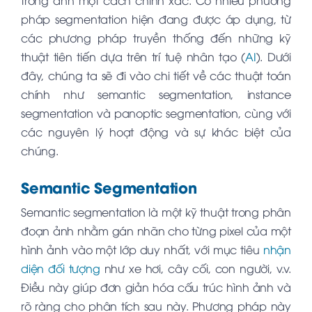
pháp segmentation hiện đang được áp dụng, từ
các phương pháp truyền thống đến những kỹ
thuật tiên tiến dựa trên trí tuệ nhân tạo (
AI
). Dưới
đây, chúng ta sẽ đi vào chi tiết về các thuật toán
chính như semantic segmentation, instance
segmentation và panoptic segmentation, cùng với
các nguyên lý hoạt động và sự khác biệt của
chúng.
Semantic Segmentation
Semantic segmentation là một kỹ thuật trong phân
đoạn ảnh nhằm gán nhãn cho từng pixel của một
hình ảnh vào một lớp duy nhất, với mục tiêu
nhận
diện đối tượng
như xe hơi, cây cối, con người, v.v.
Điều này giúp đơn giản hóa cấu trúc hình ảnh và
rõ ràng cho phân tích sau này. Phương pháp này