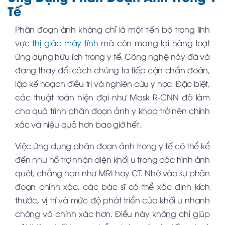
Tế
Phân đoạn ảnh không chỉ là một tiến bộ trong lĩnh
vực
thị giác máy tính
mà còn mang lại hàng loạt
ứng dụng hữu ích trong y tế. Công nghệ này đã và
đang thay đổi cách chúng ta tiếp cận chẩn đoán,
lập kế hoạch điều trị và nghiên cứu y học. Đặc biệt,
các thuật toán hiện đại như Mask R-CNN đã làm
cho quá trình phân đoạn ảnh y khoa trở nên chính
xác và hiệu quả hơn bao giờ hết.
Việc ứng dụng phân đoạn ảnh trong y tế có thể kể
đến như hỗ trợ nhận diện khối u trong các hình ảnh
quét, chẳng hạn như MRI hay CT. Nhờ vào sự phân
đoạn chính xác, các bác sĩ có thể xác định kích
thước, vị trí và mức độ phát triển của khối u nhanh
chóng và chính xác hơn. Điều này không chỉ giúp